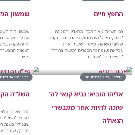
החפץ חיים
שמשון הגיב
רבי ישראל מאיר הכהן מראדין, המכונה
שמשון היה השו
"החפץ חיים" היה מחשובי הרבנים בתקופה
את עם ישראל בת
שלפני השואה, מייסד ישיבת ראדין
היתה עקרה במשך 
בבלארוס, ומחבר הספרים "משנה ברורה"
הצפויה התבשרה י
"חפץ חיים" "שמירת
מפיו
גדולי ישראל לדורותיהם
גדולי ישראל לדור
אליהו הנביא: נביא קנאי לה'
השל"ה הקד
שזכה להיות אחד ממבשרי
הרב ישעיהו הלוי 
בפי כל "השל"ה ה
הגאולה
שבפולין בשנת ה'
הורביץ, שחיבר א