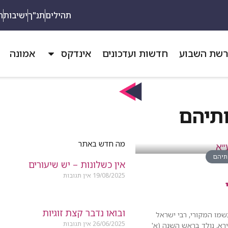
תהילים
תנ"ך
ישיבות
ת
שת השבוע
חדשות ועדכונים
אינדקס
אמונה
ותיהם
מה חדש באתר
ותיהם
אין כשלונות – יש שיעורים
19/08/2025
אין תגובות
ובואו נדבר קצת זוגיות
שמו המקורי, רבי ישראל
26/06/2025
אין תגובות
רא, נולד בראש השנה (א'