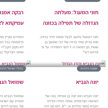
חוני המעגל: מעלתה
רבקה אמנו:
הגדולה של תפילה בכוונה
עמיקתא לא
חוני המעגל נחשב לבעל מופת יחיד בדורו,
המדרש מציין את
תנא צדיק שחי בדורו של רבי שמעון בן
כדוגמתה בכל האי
שטח, מן המאה ה-1 לפני הספירה. על פי
לא נזקק הקב"ה 
פירוש רש"י
אותה הצדקת" (ב
אמונה ויהדות
גדולי ישראל לדור
יונה הנביא
שמואל הנב
יונה הנביא הוא יונה בן אמיתי, בנה של
שמואל הנביא היה
האישה הצרפתית, אותה החיה אליהו
ומנהיג עם ישראל
הנביא (ספר מלכים א', י"ז). הוא גם היה
עוד בטרם לידתו 