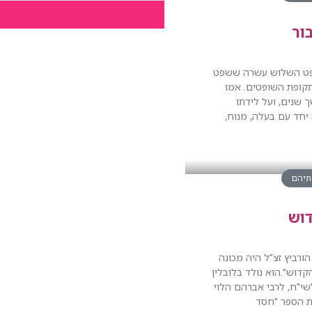
ור
פט השלוש עשרה ששפט
קופת השופטים. אמו
שנים, ועל לידתו
חד עם בעלה, מנוח,
ותיהם
וש
הורביץ זצ"ל היה מכונה
קדוש".הוא נולד בלובלין
שי"ח, לרבי אברהם הלוי
ת הספר "חסד