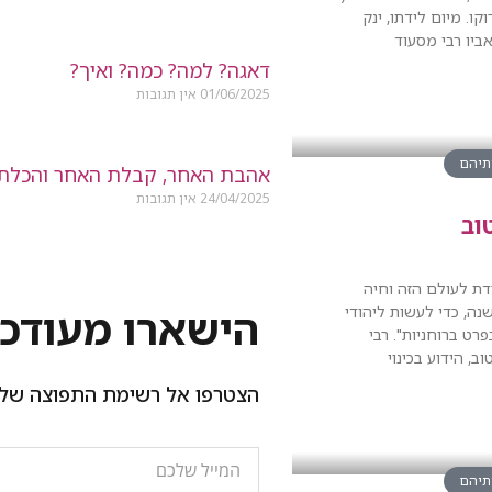
קו. מיום לידתו, ינק
יו רבי מסעוד
דאגה? למה? כמה? ואיך?
01/06/2025
אין תגובות
ותיהם
אהבת האחר, קבלת האחר והכלת
24/04/2025
אין תגובות
וב
ת לעולם הזה וחיה
הישארו מעודכנ
נה, כדי לעשות ליהודי
רט ברוחניות". רבי
, הידוע בכינוי
הצטרפו אל רשימת התפוצה שלנ
ותיהם