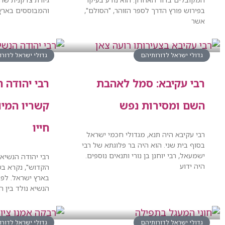
בפירוש פורץ הדרך לספר הזוהר, "הסולם",
והמבוססים בארץ 
אשר
גדולי ישראל לדורותיהם
גדולי ישראל לדור
רבי עקיבא: סמל לאהבת
רבי יהודה ה
השם ומסירות נפש
קשריו המיו
חייו
רבי עקיבא היה תנא, מגדולי חכמי ישראל
בסוף בית שני. הוא היה בר פלוגתא של רבי
ישמעאל, רבי יוחנן בן נורי ותנאים נוספים.
רבי יהודה הנשיא, 
היה ידוע
הקדוש", נקרא בש
בארץ ישראל. לפי 
הנשיא נולד בין השנים 35-137
גדולי ישראל לדורותיהם
גדולי ישראל לדור