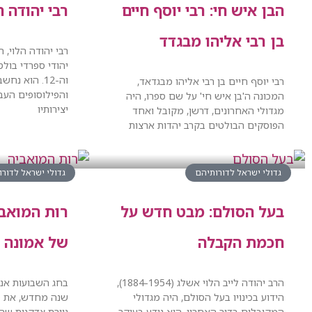
הבן איש חי: רבי יוסף חיים
רבי יהודה ה
בן רבי אליהו מבגדד
רבי יהודה הלוי, 
וה-12. הוא 
רבי יוסף חיים בן רבי אליהו מבגדאד,
והפילוסופים העבר
המכונה ה'בן איש חי' על שם ספרו, היה
יצירותיו
מגדולי האחרונים, דרשן, מקובל ואחד
הפוסקים הבולטים בקרב יהדות ארצות
גדולי ישראל לדורותיהם
גדולי ישראל לדור
בעל הסולם: מבט חדש על
רות המואבי
חכמת הקבלה
של אמונה ו
הרב יהודה לייב הלוי אשלג (1884-1954),
בחג השבועות אנו
הידוע בכינויו בעל הסולם, היה מגדולי
שנה מחדש, את ס
המקובלים בדור האחרון. הוא נודע בעיקר
גיורת צדקנית שה