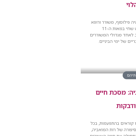
לוי
היה פילוסוף, משורר ורופא
יהודי ספרדי בולט שחי במאות ה-11
נחשב לאחד מגדולי המשוררים
יים של ימי הביניים.
ותיהם
ה: מסכת חיים
דבקות
 קוראים בהתפעמות, בכל
יפורה של רות המואביה,
תחילה את חייה העשירים