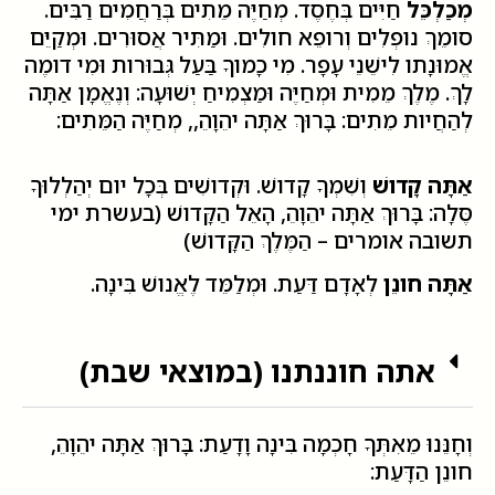
מְכַלְכֵּל
חַיִּים בְּחֶסֶד. מְחַיֶּה מֵתִים בְּרַחֲמִים רַבִּים.
סומֵךְ נופְלִים וְרופֵא חולִים. וּמַתִּיר אֲסוּרִים. וּמְקַיֵּם
אֱמוּנָתו לִישֵׁנֵי עָפָר. מִי כָמוךָ בַּעַל גְּבוּרות וּמִי דומֶה
לָךְ. מֶלֶךְ מֵמִית וּמְחַיֶּה וּמַצְמִיחַ יְשׁוּעָה: וְנֶאֱמָן אַתָּה
לְהַחֲיות מֵתִים: בָּרוּךְ אַתָּה יהֵוָהֵ,, מְחַיֶּה הַמֵּתִים:
אַתָּה קָדושׁ
וְשִׁמְךָ קָדושׁ. וּקְדושִׁים בְּכָל יום יְהַלְלוּךָ
סֶּלָה: בָּרוּךְ אַתָּה יהֵוָהֵ, הָאֵל הַקָּדושׁ (בעשרת ימי
תשובה אומרים – הַמֶּלֶךְ הַקָּדושׁ)
אַתָּה חונֵן
לְאָדָם דַּעַת. וּמְלַמֵּד לֶאֱנושׁ בִּינָה.
אתה חוננתנו (במוצאי שבת)
וְחָנֵּנוּ מֵאִתְּךָ חָכְמָה בִּינָה וָדָעַת: בָּרוּךְ אַתָּה יהֵוָהֵ,
חונֵן הַדָּעַת: