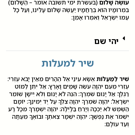
עושֶׂה שָׁלום
(בעשרת ימי תשובה אומר – הַשָּׁלום)
בִּמְרומָיו הוּא בְרַחֲמָיו יַעֲשֶׂה שָׁלום עָלֵינוּ, וְעַל כָּל
עַמּו יִשְׂרָאֵל וְאִמְרוּ אָמֵן:
יהי שם
שיר למעלות
שִׁיר לַמַּעֲלוֹת
אֶשָּׂא עֵינַי אֶל הֶהָרִים מֵאַיִן יָבֹא עֶזְרִי:
עֶזְרִי מֵעִם יהֵוָהֵ עֹשֵׂה שָׁמַיִם וָאָרֶץ: אַל יִתֵּן לַמּוֹט
רַגְלֶךָ אַל יָנוּם שֹׁמְרֶךָ: הִנֵּה לֹא יָנוּם וְלֹא יִישָׁן שׁוֹמֵר
יִשְׂרָאֵל: יהֵוָהֵ שֹׁמְרֶךָ יהֵוָהֵ צִלְּךָ עַל יַד יְמִינֶךָ: יוֹמָם
הַשֶּׁמֶשׁ לֹא יַכֶּכָּה וְיָרֵחַ בַּלָּיְלָה: יהֵוָהֵ יִשְׁמָרְךָ מִכָּל רָע
יִשְׁמֹר אֶת נַפְשֶׁךָ: יהֵוָהֵ יִשְׁמָר צֵאתְךָ וּבוֹאֶךָ מֵעַתָּה
וְעַד עוֹלָם: