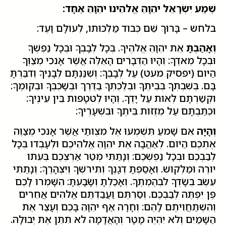
שְׁמַע יִשְׂרָאֵל יהֵוָהֵ אֱלהֵינוּ יהֵוָהֵ אֶחָד:
בלחש – בָּרוּךְ שֵׁם כְּבוד מַלְכוּתו, לְעולָם וָעֶד:
וְאָהַבְתָּ
אֵת יהֵוָהֵ אֱלהֶיךָ. בְּכָל לְבָבְךָ וּבְכָל נַפְשְׁךָ
וּבְכָל מְאדֶךָ: וְהָיוּ הַדְּבָרִים הָאֵלֶּה אֲשֶׁר אָנכִי מְצַוְּךָ
הַיּום (יפסיק מעט) עַל לְבָבֶךָ: וְשִׁנַּנְתָּם לְבָנֶיךָ וְדִבַּרְתָּ
בָּם. בְּשִׁבְתְּךָ בְּבֵיתֶךָ וּבְלֶכְתְּךָ בַדֶּרֶךְ וּבְשָׁכְבְּךָ וּבְקוּמֶךָ:
וּקְשַׁרְתָּם לְאות עַל יָדֶךָ. וְהָיוּ לְטטָפות בֵּין עֵינֶיךָ:
וּכְתַבְתָּם עַל מְזֻזות בֵּיתֶךָ וּבִשְׁעָרֶיךָ:
וְהָיָה
אִם שָׁמעַ תִּשְׁמְעוּ אֶל מִצְותַי אֲשֶׁר אָנכִי מְצַוֶּה
אֶתְכֶם הַיּום. לְאַהֲבָה אֶת יהֵוָהֵ אֱלהֵיכֶם וּלְעָבְדו בְּכָל
לְבַבְכֶם וּבְכָל נַפְשְׁכֶם: וְנָתַתִּי מְטַר אַרְצְכֶם בְּעִתּו
יורֶה וּמַלְקושׁ. וְאָסַפְתָּ דְגָנֶךָ וְתִירשְׁךָ וְיִצְהָרֶךָ: וְנָתַתִּי
עֵשֶׂב בְּשָׂדְךָ לִבְהֶמְתֶּךָ. וְאָכַלְתָּ וְשָׂבָעְתָּ: הִשָּׁמְרוּ לָכֶם
פֶּן יִפְתֶּה לְבַבְכֶם. וְסַרְתֶּם וַעֲבַדְתֶּם אֱלהִים אֲחֵרִים
וְהִשְׁתַּחֲוִיתֶם לָהֶם: וְחָרָה אַף יהֵוָהֵ בָּכֶם וְעָצַר אֶת
הַשָּׁמַיִם וְלא יִהְיֶה מָטָר וְהָאֲדָמָה לא תִתֵּן אֶת יְבוּלָהּ.