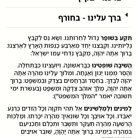
ברך עלינו - בחורף
תְּקַע בְּשׁופָר
גָּדול לְחֵרוּתֵנוּ. וְשָׂא נֵס לְקַבֵּץ
גָּלֻיּותֵינוּ. וְקַבְּצֵנוּ יַחַד מֵאַרְבַּע כַּנְפות הָאָרֶץ לְאַרְצֵנוּ:
בָּרוּךְ אַתָּה יהֵוָהֵ, מְקַבֵּץ נִדְחֵי עַמּו יִשְׂרָאֵל:
הָשִׁיבָה שׁופְטֵינוּ
כְּבָרִאשׁונָה. וְיועֲצֵינוּ כְּבַתְּחִלָּה.
וְהָסֵר מִמֶּנּוּ יָגון וַאֲנָחָה. וּמְלוךְ עָלֵינוּ מְהֵרָה אַתָּה
יהֵוָהֵ לְבַדְּךָ. בְּחֶסֶד וּבְרַחֲמִים בְּצֶדֶק וּבְמִשְׁפָּט: בָּרוּךְ
אַתָּה יהֵוָהֵ, מֶלֶךְ אוהֵב צְדָקָה וּמִשְׁפָּט (בעשרת ימי
תשובה יאמר "המלך המשפט"):
לַמִּינִים וְלַמַּלְשִׁינִים
אַל תְּהִי תִקְוָה וְכָל הַזֵּדִים כְּרֶגַע
יאבֵדוּ. וְכָל אויְבֶךָ וְכָל שׂונְאֶיךָ מְהֵרָה יִכָּרֵתוּ. וּמַלְכוּת
הָרִשְׁעָה מְהֵרָה תְעַקֵּר וּתְשַׁבֵּר וּתְכַלֵּם וְתַכְנִיעֵם
בִּמְהֵרָה בְיָמֵינוּ: בָּרוּךְ אַתָּה יָהָוָהָ, שׁובֵר אויְבִים