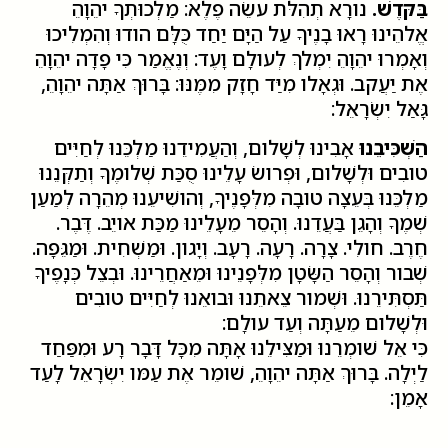
בַּקּדֶשׁ.
נורָא תְהִלּת עשֵׂה פֶלֶא: מַלְכוּתְךָ יהֵוָהֵ
אֱלהֵינוּ רָאוּ בָנֶיךָ עַל הַיָּם יַחַד כֻּלָּם הודוּ וְהִמְלִיכוּ
וְאָמְרוּ יהֵוָהֵ יִמְלךְ לְעולָם וָעֶד: וְנֶאֱמַר כִּי פָדָה יהֵוָהֵ
אֶת יַעֲקב. וּגְאָלו מִיַּד חָזָק מִמֶּנּוּ: בָּרוּךְ אַתָּה יהֵוָהֵ,
גָּאַל יִשְׂרָאֵל:
הַשְׁכִּיבֵנוּ
אָבִינוּ לְשָׁלום, וְהַעֲמִידֵנוּ מַלְכֵּנוּ לְחַיִּים
טובִים וּלְשָׁלום, וּפְרושׂ עָלֵינוּ סֻכַּת שְׁלומֶךָ וְתַקְּנֵנוּ
מַלְכֵּנוּ בְּעֵצָה טובָה מִלְּפָנֶיךָ, וְהושִׁיעֵנוּ מְהֵרָה לְמַעַן
שְׁמֶךָ וְהָגֵן בַּעֲדֵנוּ. וְהָסֵר מֵעָלֵינוּ מַכַּת אויֵב. דֶּבֶר.
חֶרֶב. חולִי. צָרָה. רָעָה. רָעָב. וְיָגון. וּמַשְׁחִית. וּמַגֵּפָה.
שְׁבור וְהָסֵר הַשָּׂטָן מִלְּפָנֵינוּ וּמֵאַחֲרֵינוּ. וּבְצֵל כְּנָפֶיךָ
תַּסְתִּירֵנוּ. וּשְׁמור צֵאתֵנוּ וּבואֵנוּ לְחַיִּים טובִים
וּלְשָׁלום מֵעַתָּה וְעַד עולָם:
כִּי אֵל שׁומְרֵנוּ וּמַצִּילֵנוּ אָתָּה מִכָּל דָּבָר רָע וּמִפַּחַד
לַיְלָה. בָּרוּךְ אַתָּה יהֵוָהֵ, שׁומֵר אֶת עַמּו יִשְׂרָאֵל לָעַד
אָמֵן: