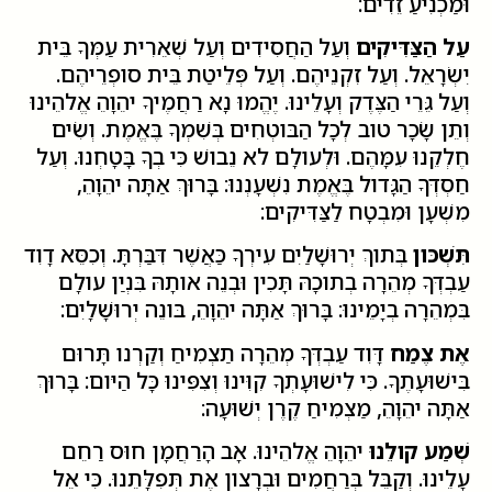
וּמַכְנִיעַ זֵדִים:
עַל הַצַּדִּיקִים
וְעַל הַחֲסִידִים וְעַל שְׁאֵרִית עַמְּךָ בֵּית
יִשְׂרָאֵל. וְעַל זִקְנֵיהֶם. וְעַל פְּלֵיטַת בֵּית סופְרֵיהֶם.
וְעַל גֵּרֵי הַצֶּדֶק וְעָלֵינוּ. יֶהֱמוּ נָא רַחֲמֶיךָ יהֵוָהֵ אֱלהֵינוּ
וְתֵן שָׂכָר טוב לְכָל הַבּוטְחִים בְּשִׁמְךָ בֶּאֱמֶת. וְשִׂים
חֶלְקֵנוּ עִמָּהֶם. וּלְעולָם לא נֵבושׁ כִּי בְךָ בָּטָחְנוּ. וְעַל
חַסְדְּךָ הַגָּדול בֶּאֱמֶת נִשְׁעָנְנוּ: בָּרוּךְ אַתָּה יהֵוָהֵ,
מִשְׁעָן וּמִבְטָח לַצַּדִּיקִים:
תִּשְׁכּון
בְּתוךְ יְרוּשָׁלַיִם עִירְךָ כַּאֲשֶׁר דִּבַּרְתָּ. וְכִסֵּא דָוִד
עַבְדְּךָ מְהֵרָה בְתוכָהּ תָּכִין וּבְנֵה אותָהּ בִּנְיַן עולָם
בִּמְהֵרָה בְיָמֵינוּ: בָּרוּךְ אַתָּה יהֵוָהֵ, בּונֵה יְרוּשָׁלָיִם:
אֶת צֶמַח
דָּוִד עַבְדְּךָ מְהֵרָה תַצְמִיחַ וְקַרְנו תָּרוּם
בִּישׁוּעָתֶךָ. כִּי לִישׁוּעָתְךָ קִוִּינוּ וְצִפִּינוּ כָּל הַיּום: בָּרוּךְ
אַתָּה יהֵוָהֵ, מַצְמִיחַ קֶרֶן יְשׁוּעָה:
שְׁמַע קולֵנוּ
יהֵוָהֵ אֱלהֵינוּ. אָב הָרַחֲמָן חוּס רַחֵם
עָלֵינוּ. וְקַבֵּל בְּרַחֲמִים וּבְרָצון אֶת תְּפִלָּתֵנוּ. כִּי אֵל