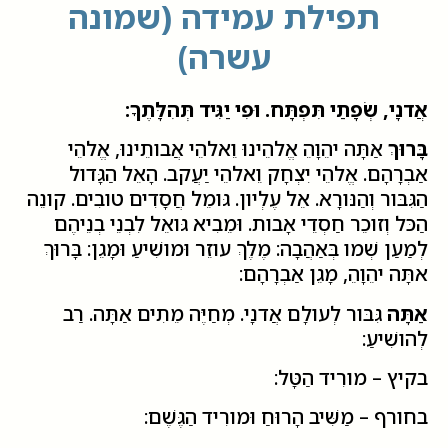
תפילת עמידה (שמונה
עשרה)
אֲדנָי, שְׂפָתַי תִּפְתָּח. וּפִי יַגִּיד תְּהִלָּתֶךָ:
בָּרוּךְ
אַתָּה יהֵוָהֵ אֱלהֵינוּ וֵאלהֵי אֲבותֵינוּ, אֱלהֵי
אַבְרָהָם. אֱלהֵי יִצְחָק וֵאלהֵי יַעֲקב. הָאֵל הַגָּדול
הַגִּבּור וְהַנּורָא. אֵל עֶלְיון. גּומֵל חֲסָדִים טובִים. קונֵה
הַכּל וְזוכֵר חַסְדֵי אָבות. וּמֵבִיא גּואֵל לִבְנֵי בְנֵיהֶם
לְמַעַן שְׁמו בְּאַהֲבָה: מֶלֶךְ עוזֵר וּמושִׁיעַ וּמָגֵן: בָּרוּךְ
אתָּה יהֵוָהֵ, מָגֵן אַבְרָהָם:
אַתָּה
גִּבּור לְעולָם אֲדנָי. מְחַיֶּה מֵתִים אַתָּה. רַב
לְהושִׁיעַ:
בקיץ – מורִיד הַטָּל:
בחורף – מַשִּׁיב הָרוּחַ וּמורִיד הַגֶּשֶׁם: