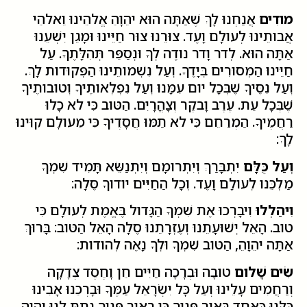
מודִים
אֲנַחְנוּ לָךְ שֶׁאַתָּה הוּא יהֵוָהֵ אֱלהֵינוּ וֵאלהֵי
אֲבותֵינוּ לְעולָם וָעֶד. צוּרֵנוּ צוּר חַיֵּינוּ וּמָגֵן יִשְׁעֵנוּ
אַתָּה הוּא. לְדר וָדר נודֶה לְךָ וּנְסַפֵּר תְּהִלָּתֶךָ. עַל
חַיֵּינוּ הַמְּסוּרִים בְּיָדֶךָ. וְעַל נִשְׁמותֵינוּ הַפְּקוּדות לָךְ.
וְעַל נִסֶּיךָ שֶׁבְּכָל יום עִמָּנוּ וְעַל נִפְלְאותֶיךָ וְטובותֶיךָ
שֶׁבְּכָל עֵת. עֶרֶב וָבקֶר וְצָהֳרָיִם. הַטּוב כִּי לא כָלוּ
רַחֲמֶיךָ. הַמְרַחֵם כִּי לא תַמּוּ חֲסָדֶיךָ כִּי מֵעולָם קִוִּינוּ
לָךְ:
וְעַל כֻּלָּם
יִתְבָּרַךְ וְיִתְרומָם וְיִתְנַשֵּׂא תָּמִיד שִׁמְךָ
מַלְכֵּנוּ לְעולָם וָעֶד. וְכָל הַחַיִּים יודוּךָ סֶּלָה:
וִיהַלְלוּ
וִיבָרְכוּ אֶת שִׁמְךָ הַגָּדול בֶּאֱמֶת לְעולָם כִּי
טוב. הָאֵל יְשׁוּעָתֵנוּ וְעֶזְרָתֵנוּ סֶלָה הָאֵל הַטּוב: בָּרוּךְ
אַתָּה יהֵוָהֵ, הַטּוב שִׁמְךָ וּלְךָ נָאֶה לְהודות:
שִׂים שָׁלום
טובָה וּבְרָכָה חַיִּים חֵן וָחֶסֶד צְדָקָה
וְרַחֲמִים עָלֵינוּ וְעַל כָּל יִשְׂרָאֵל עַמֶּךָ וּבָרְכֵנוּ אָבִינוּ
כֻּלָּנוּ כְּאֶחָד בְּאור פָּנֶיךָ כִּי בְאור פָּנֶיךָ נָתַתָּ לָנוּ יהֵוָהֵ