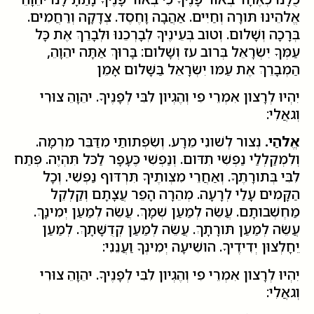
אֱלהֵינוּ תּורָה וְחַיִּים. אַהֲבָה וָחֶסֶד. צְדָקָה וְרַחֲמִים.
בְּרָכָה וְשָׁלום. וְטוב בְּעֵינֶיךָ לְבָרְכֵנוּ וּלְבָרֵךְ אֶת כָּל
עַמְּךָ יִשְׂרָאֵל בְּרוב עז וְשָׁלום: בָּרוּךְ אַתָּה יהֵוָהֵ,
הַמְבָרֵךְ אֶת עַמּו יִשְׂרָאֵל בַּשָּׁלום אָמֵן
יִהְיוּ לְרָצון אִמְרֵי פִי וְהֶגְיון לִבִּי לְפָנֶיךָ. יהֵוָהֵ צוּרִי
וְגאֲלִי:
אֱלהַי.
נְצור לְשׁונִי מֵרָע. וְשִׂפְתותַי מִדַּבֵּר מִרְמָה.
וְלִמְקַלְלַי נַפְשִׁי תִדּום. וְנַפְשִׁי כֶּעָפָר לַכּל תִּהְיֶה. פְּתַח
לִבִּי בְּתורָתֶךָ. וְאַחֲרֵי מִצְותֶיךָ תִּרְדּוף נַפְשִׁי. וְכָל
הַקָּמִים עָלַי לְרָעָה. מְהֵרָה הָפֵר עֲצָתָם וְקַלְקֵל
מַחְשְׁבותָם. עֲשֵׂה לְמַעַן שְׁמָךְ. עֲשֵׂה לְמַעַן יְמִינָךְ.
עֲשֵׂה לְמַעַן תּורָתָךְ. עֲשֵׂה לְמַעַן קְדֻשָּׁתָךְ. לְמַעַן
יֵחָלְצוּן יְדִידֶיךָ. הושִׁיעָה יְמִינְךָ וַעֲנֵנִי:
יִהְיוּ לְרָצון אִמְרֵי פִי וְהֶגְיון לִבִּי לְפָנֶיךָ. יהֵוָהֵ צוּרִי
וְגאֲלִי: