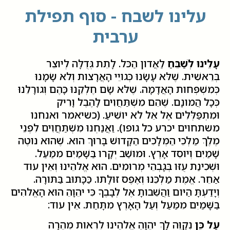
עלינו לשבח - סוף תפילת
ערבית
עָלֵינוּ לְשַׁבֵּחַ
לַאֲדון הַכּל. לָתֵת גְּדֻלָּה לְיוצֵר
בְּרֵאשִׁית. שֶׁלּא עָשָׂנוּ כְּגויֵי הָאֲרָצות וְלא שָׂמָנוּ
כְּמִשְׁפְּחות הָאֲדָמָה. שֶׁלּא שָׂם חֶלְקֵנוּ כָּהֶם וְגורָלֵנוּ
כְּכָל הֲמונָם. שֶׁהֵם מִשְׁתַּחֲוִים לָהֶבֶל וָרִיק
וּמִתְפַּלְּלִים אֶל אֵל לא יושִׁיעַ. (כשיאמר ואנחנו
משתחוים יכרע כל גופו). וַאֲנַחְנוּ מִשְׁתַּחֲוִים לִפְנֵי
מֶלֶךְ מַלְכֵי הַמְּלָכִים הַקָּדושׁ בָּרוּךְ הוּא. שֶׁהוּא נוטֶה
שָׁמַיִם וְיוסֵד אָרֶץ. וּמושַׁב יְקָרו בַּשָּׁמַיִם מִמַּעַל.
וּשְׁכִינַת עֻזּו בְּגָבְהֵי מְרומִים. הוּא אֱלהֵינוּ וְאֵין עוד
אַחֵר. אֱמֶת מַלְכֵּנוּ וְאֶפֶס זוּלָתו. כַּכָּתוּב בַּתּורָה.
וְיָדַעְתָּ הַיּום וַהֲשֵׁבותָ אֶל לְבָבֶךָ כִּי יהֵוָהֵ הוּא הָאֱלהִים
בַּשָּׁמַיִם מִמַּעַל וְעַל הָאָרֶץ מִתָּחַת. אֵין עוד:
עַל כֵּן
נְקַוֶּה לָךְ יהֵוָהֵ אֱלהֵינוּ לִרְאות מְהֵרָה