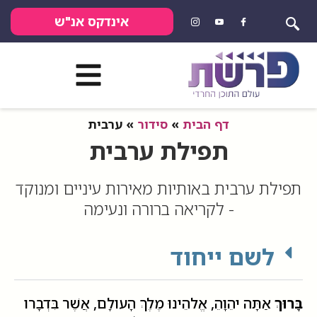
אינדקס אנ"ש
דף הבית
»
סידור
»
ערבית
תפילת ערבית
תפילת ערבית באותיות מאירות עיניים ומנוקד
- לקריאה ברורה ונעימה
לשם ייחוד
בָּרוּךְ
אַתָּה יהֵוָהֵ, אֱלהֵינוּ מֶלֶךְ הָעולָם, אֲשֶׁר בִּדְבָרו