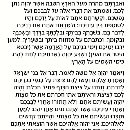
וַאֲבַדְתֶּם מְהֵרָה מֵעַל הָאָרֶץ הַטּבָה אֲשֶׁר יהֵוָהֵ נתֵן
לָכֶם: וְשַׂמְתֶּם אֶת דְּבָרַי אֵלֶּה עַל לְבַבְכֶם וְעַל
נַפְשְׁכֶם. וּקְשַׁרְתֶּם אתָם לְאות עַל יֶדְכֶם וְהָיוּ
לְטוטָפת בֵּין עֵינֵיכֶם: וְלִמַּדְתֶּם אתָם אֶת בְּנֵיכֶם
לְדַבֵּר בָּם. בְּשִׁבְתְּךָ בְּבֵיתֶךָ וּבְלֶכְתְּךָ בַדֶּרֶךְ וּבְשָׁכְבְּךָ
וּבְקוּמֶךָ: וּכְתַבְתָּם עַל מְזוּזות בֵּיתֶךָ וּבִשְׁעָרֶיךָ: לְמַעַן
יִרְבּוּ יְמֵיכֶם וִימֵי בְנֵיכֶם עַל הָאֲדָמָה אֲשֶׁר (יבטא
היטב את העין) נִשְׁבַּע יהֵוָהֵ לַאֲבתֵיכֶם לָתֵת לָהֶם.
כִּימֵי הַשָּׁמַיִם עַל הָאָרֶץ:
וַיּאמֶר
יהֵוָהֵ אֶל משֶׁה לֵּאמר: דַּבֵּר אֶל בְּנֵי יִשְׂרָאֵל
וְאָמַרְתָּ אֲלֵהֶם וְעָשׂוּ לָהֶם צִיצִת עַל כַּנְפֵי בִגְדֵיהֶם
לְדרתָם. וְנָתְנוּ עַל צִיצִת הַכָּנָף פְּתִיל תְּכֵלֶת: וְהָיָה
לָכֶם לְצִיצִת וּרְאִיתֶם אתו וּזְכַרְתֶּם אֶת כָּל מִצְות
יהֵוָהֵ וַעֲשִׂיתֶם אתָם. וְלא תָתוּרוּ אַחֲרֵי לְבַבְכֶם
וְאַחֲרֵי עֵינֵיכֶם אֲשֶׁר אַתֶּם זנִים אַחֲרֵיהֶם: לְמַעַן
תִּזְכְּרוּ וַעֲשִׂיתֶם אֶת כָּל מִצְותָי. וִהְיִיתֶם קְדשִׁים
לֵאלהֵיכֶם: אֲנִי יהֵוָהֵ אֱלהֵיכֶם אֲשֶׁר הוצֵאתִי אֶתְכֶם