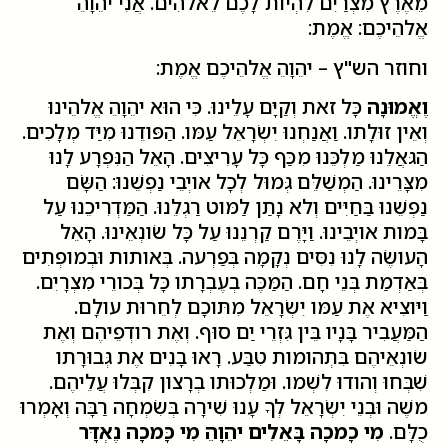
מֵאֶרֶץ מִצְרַיִם לִהְיות לָכֶם לֵאלהִים. אֲנִי יהֵוָהֵ
אֱלהֵיכֶם: אֱמֶת:
וחוזר הש"ץ – יהֵוָהֵ אֱלהֵיכֶם אֱמֶת:
וֶאֱמוּנָה
כָּל זאת וְקַיָּם עָלֵינוּ. כִּי הוּא יהֵוָהֵ אֱלהֵינוּ
וְאֵין זוּלָתו. וַאֲנַחְנוּ יִשְׂרָאֵל עַמּו. הַפּודֵנוּ מִיַּד מְלָכִים.
הַגּאֲלֵנוּ מַלְכֵּנוּ מִכַּף כָּל עָרִיצִים. הָאֵל הַנִּפְרָע לָנוּ
מִצָּרֵינוּ. הַמְשַׁלֵּם גְּמוּל לְכָל אויְבֵי נַפְשֵׁנוּ: הַשָּׂם
נַפְשֵׁנוּ בַּחַיִּים וְלא נָתַן לַמּוט רַגְלֵנוּ. הַמַּדְרִיכֵנוּ עַל
בָּמות אויְבֵינוּ. וַיָּרֶם קַרְנֵנוּ עַל כָּל שׂונְאֵינוּ. הָאֵל
הָעושֶׂה לָנוּ נִסִּים נְקָמָה בְּפַרְעה. בְּאותות וּבְמופְתִים
בְּאַדְמַת בְּנֵי חָם. הַמַּכֶּה בְעֶבְרָתו כָּל בְּכורֵי מִצְרָיִם.
וַיּוצִיא אֶת עַמּו יִשְׂרָאֵל מִתּוכָם לְחֵרוּת עולָם.
הַמַּעֲבִיר בָּנָיו בֵּין גִּזְרֵי יַם סוּף. וְאֶת רודְפֵיהֶם וְאֶת
שׂונְאֵיהֶם בִּתְהומות טִבַּע. רָאוּ בָנִים אֶת גְּבוּרָתו
שִׁבְּחוּ וְהודוּ לִשְׁמו. וּמַלְכוּתו בְרָצון קִבְּלוּ עֲלֵיהֶם.
משֶׁה וּבְנֵי יִשְׂרָאֵל לְךָ עָנוּ שִׁירָה בְּשִׂמְחָה רַבָּה וְאָמְרוּ
כֻלָּם.
מִי כָמכָה בָּאֵלִים יהֵוָהֵ מִי כָּמכָה נֶאְדָּר