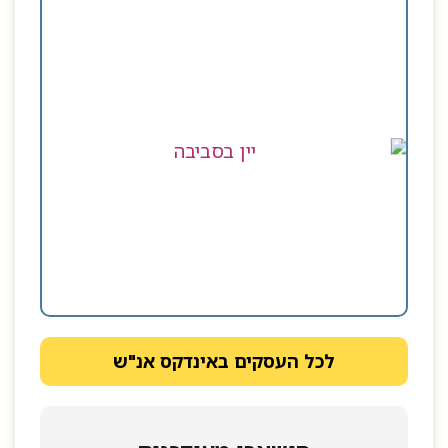
לכל העסקים באינדקס אנ"ש