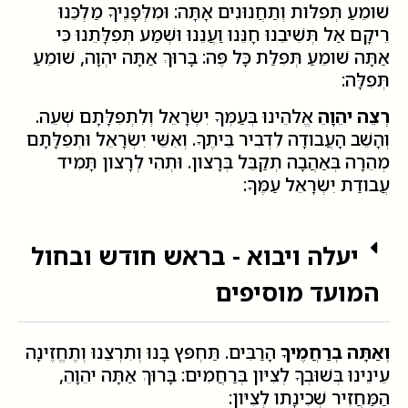
שׁומֵעַ תְּפִלּות וְתַחֲנוּנִים אָתָּה: וּמִלְּפָנֶיךָ מַלְכֵּנוּ
רֵיקָם אַל תְּשִׁיבֵנוּ חָנֵּנוּ וַעֲנֵנוּ וּשְׁמַע תְּפִלָּתֵנוּ כִּי
אַתָּה שׁומֵעַ תְּפִלַּת כָּל פֶּה: בָּרוּךְ אַתָּה יהְוָה, שׁומֵעַ
תְּפִלָּה:
רְצֵה יהֵוָהֵ
אֱלהֵינוּ בְּעַמְּךָ יִשְׂרָאֵל וְלִתְפִלָּתָם שְׁעֵה.
וְהָשֵׁב הָעֲבודָה לִדְבִיר בֵּיתֶךָ. וְאִשֵּׁי יִשְׂרָאֵל וּתְפִלָּתָם
מְהֵרָה בְּאַהֲבָה תְקַבֵּל בְּרָצון. וּתְהִי לְרָצון תָּמִיד
עֲבודַת יִשְׂרָאֵל עַמֶּךָ:
יעלה ויבוא - בראש חודש ובחול
המועד מוסיפים
וְאַתָּה בְרַחֲמֶיךָ
הָרַבִּים. תַּחְפּץ בָּנוּ וְתִרְצֵנוּ וְתֶחֱזֶינָה
עֵינֵינוּ בְּשׁוּבְךָ לְצִיּון בְּרַחֲמִים: בָּרוּךְ אַתָּה יהֵוָהֵ,
הַמַּחֲזִיר שְׁכִינָתו לְצִיּון: