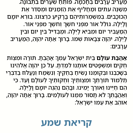
מַעֲרִיב עֲרָבִים בְּחָכְמָה. פּותֵחַ שְׁעָרִים בִּתְבוּנָה.
מְשַׁנֶּה עִתִּים וּמַחֲלִיף אֶת הַזְּמַנִּים וּמְסַדֵּר אֶת
הַכּוכָבִים. בְּמִשְׁמְרותֵיהֶם בָּרָקִיעַ כִּרְצונו. בּורֵא יומָם
וָלָיְלָה. גּולֵל אור מִפְּנֵי חשֶׁךְ וְחשֶׁךְ מִפְּנֵי אור.
הַמַּעֲבִיר יום וּמֵבִיא לָיְלָה. וּמַבְדִּיל בֵּין יום וּבֵין
לָיְלָה. יהֵוָהֵ צְבָאות שְׁמו. בָּרוּךְ אַתָּה יהֵוָהֵ, הַמַּעֲרִיב
עֲרָבִים:
אַהֲבַת עולָם
בֵּית יִשְׂרָאֵל עַמְּךָ אָהָבְתָּ. תּורָה וּמִצְות
חֻקִּים וּמִשְׁפָּטִים אותָנוּ לִמַּדְתָּ. עַל כֵּן יהֵוָהֵ אֱלהֵינוּ
בְּשָׁכְבֵנוּ וּבְקוּמֵנוּ נָשִׂיחַ בְּחֻקֶּיךָ וְנִשְׂמַח וְנַעֲלוז בְּדִבְרֵי
תַלְמוּד תּורָתֶךָ וּמִצְותֶיךָ וְחֻקּותֶיךָ לְעולָם וָעֶד. כִּי
הֵם חַיֵּינוּ וְאורֶךְ יָמֵינוּ. וּבָהֶם נֶהְגֶּה יומָם וָלָיְלָה.
וְאַהֲבָתְךָ לא תָסוּר מִמֶּנּוּ לְעולָמִים. בָּרוּךְ אַתָּה יהֵוָהֵ,
אוהֵב אֶת עַמּו יִשְׂרָאֵל:
קריאת שמע