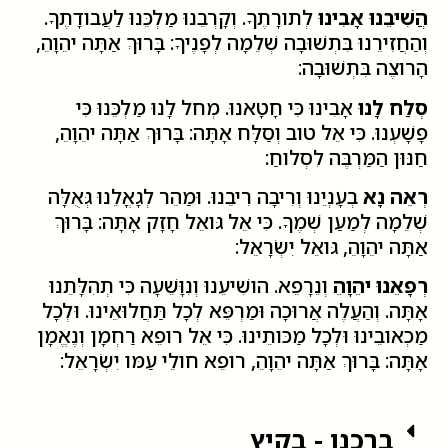
הֲשִׁיבֵנוּ אָבִינוּ
לְתורָתֶךָ. וְקָרְבֵנוּ מַלְכֵּנוּ לַעֲבודָתֶךָ.
וְהַחֲזִירֵנוּ בִּתְשׁוּבָה שְׁלֵמָה לְפָנֶיךָ: בָּרוּךְ אַתָּה יהֵוָהֵ,
הָרוצֶה בִּתְשׁוּבָה:
סְלַח לָנוּ
אָבִינוּ כִּי חָטָאנוּ. מְחל לָנוּ מַלְכֵּנוּ כִּי
פָשָׁעְנוּ. כִּי אֵל טוב וְסַלָּח אָתָּה: בָּרוּךְ אַתָּה יהֵוָהֵ,
חַנּוּן הַמַּרְבֶּה לִסְלוחַ:
רְאֵה נָא
בְעָנְיֵנוּ וְרִיבָה רִיבֵנוּ. וּמַהֵר לְגָאֳלֵנוּ גְּאֻלָּה
שְׁלֵמָה לְמַעַן שְׁמֶךָ. כִּי אֵל גּואֵל חָזָק אָתָּה: בָּרוּךְ
אַתָּה יהֵוָהֵ, גּואֵל יִשְׂרָאֵל:
רְפָאֵנוּ יהֵוָהֵ
וְנֵרָפֵא. הושִׁיעֵנוּ וְנִוָּשֵׁעָה כִּי תְהִלָּתֵנוּ
אָתָּה. וְהַעֲלֶה אֲרוּכָה וּמַרְפֵּא לְכָל תַּחֲלוּאֵינוּ. וּלְכָל
מַכְאובֵינוּ וּלְכָל מַכּותֵינוּ. כִּי אֵל רופֵא רַחְמָן וְנֶאֱמָן
אָתָּה: בָּרוּךְ אַתָּה יהֵוָהֵ, רופֵא חולֵי עַמּו יִשְׂרָאֵל:
ברכנו - בקיץ