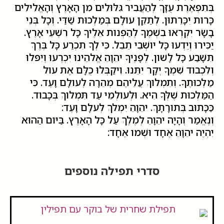
בְּתִפְאֶרֶת עֻזָּךְ לְהַעֲבִיר גִּלּוּלִים מִן הָאָרֶץ וְהָאֱלִילִים
כָּרות יִכָּרֵתוּן. לְתַקֵּן עולָם בְּמַלְכוּת שַׁדַּי. וְכָל בְּנֵי
בָשָׂר יִקְרְאוּ בִשְׁמֶךָ לְהַפְנות אֵלֶיךָ כָּל רִשְׁעֵי אָרֶץ.
יַכִּירוּ וְיֵדְעוּ כָּל יושְׁבֵי תֵבֵל. כִּי לְךָ תִכְרַע כָּל בֶּרֶךְ
תִּשָּׁבַע כָּל לָשׁון. לְפָנֶיךָ יהֵוָהֵ אֱלהֵינוּ יִכְרְעוּ וְיִפּלוּ
וְלִכְבוד שִׁמְךָ יְקָר יִתֵּנוּ. וִיקַבְּלוּ כֻלָּם אֶת עול
מַלְכוּתֶךָ. וְתִמְלוךְ עֲלֵיהֶם מְהֵרָה לְעולָם וָעֶד. כִּי
הַמַּלְכוּת שֶׁלְּךָ הִיא. וּלְעולְמֵי עַד תִּמְלוךְ בְּכָבוד.
כַּכָּתוּב בְּתורָתָךְ. יהֵוָהֵ יִמְלךְ לְעלָם וָעֶד:
וְנֶאֱמַר וְהָיָה יהֵוָהֵ לְמֶלֶךְ עַל כָּל הָאָרֶץ. בַּיּום הַהוּא
יִהְיֶה יהֵוָהֵ אֶחָד וּשְׁמו אֶחָד:
סדרי תפילה נוספים