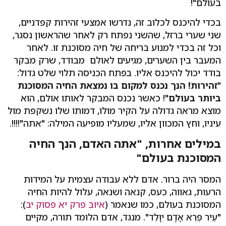
בעולם"!
בכדי להיכנס לכלוב זה, נדרשו אמצעי זהירות קפדניים,
שני שערי ברזל, שהשני נפתח רק לאחר שהראשון נסגר,
וכל זה בכדי למנוע בריחה של חיה מסוכנת זו. לאחר
המעבר בין השערים, מגיעים לאולם מבודד, שרק מבקר
בודד יכול להיכנס אליו. בפתח הכניסה תלוי שלט גדול:
"
זהירות! הנך נכנס למקום בו נמצאת החיה המסוכנת
ביותר בעולם
"! כאשר נכנס המבקר לאותו אולם, הוא
מוצא מראה גדולה על הקיר מולו, דמותו שלו נשקפת מול
עיניו, וחץ המכוון אליו, שמעליו מופיעה המילה: "אתה"!!!!.
במילים אחרות, "אתה האדם, הנך החיה
המסוכנת בעולם"
המסר היה ברור. אדם ללא עבודה עצמית על המידות
הרעות, גאווה, כעס, קנאה ושנאה, עלול להיות החיה
המסוכנת בעולם, כמו שנאמר (
איוב פרק יא פסוק יב
):
"עַיִר פֶּרֶא אָדָם יִוָּלֵד". מנגד, אדם הלומד תורה, מקיים