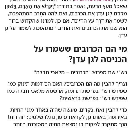
שאכל מעץ הדעת, נאמר בתורה: "וַיְגָרֶשׁ אֶת הָאָדָם, וַיַּשְׁכֵּן
מִקֶּדֶם לְגַן עֵדֶן אֶת הַכְּרֻבִים, וְאֵת לַהַט הַחֶרֶב הַמִּתְהַפֶּכֶת,
לִשְׁמֹר אֶת דֶּרֶךְ עֵץ הַחַיִּים". אם כן, למדנו שהקדוש ברוך
הוא שם את הכרובים ואת החרב המתהפכת לשמור על גן
עדן.
מי הם הכרובים ששמרו על
הכניסה לגן עדן?
רש"י שם מפרש: "הכרובים – מלאכי חבלה".
וצריך להבין מה הם הכרובים? האם הם דמות תינוק כמו
שפירש רש"י בפרשת תרומה, או שמא מלאכי חבלה כמו
שפירש רש"י בפרשת בראשית?
כדי להבין זאת, נקדים, מעשה שהיה באחד מגני החיות
באירופה, באותו גן, לקראת סופו, נתלו שלטים: "זהירות!
הנך מתקרב למקום בו נמצאת החיה המסוכנת ביותר