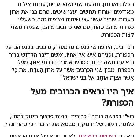
תכלת וארגמן, תולעת שני ושש ועיזים, עורות אילים
מאודמים, עורות תחשים ועצי שיטים, מהם בנו את ארון
העדות, שהיה עשוי עצי שיטים מצופים זהב, כשעליו
כפורת מזהב טהור, עם שני כרובים מזהב, שעמדו משני
קצות הכפורת.
הכרובים, היו פורשי כנפים מלמעלה, סוככים בכנפיהם על
הכפורת, ופניהם איש אל אחיו, ומשם דיבר הקדוש ברוך
הוא עם משה רבינו, כמו שנאמר: "וְדִבַּרְתִּי אִתְּךָ מֵעַל
הַכַּפֹּרֶת, מִבֵּין שְׁנֵי הַכְּרֻבִים אֲשֶׁר עַל אֲרוֹן הָעֵדֻת, אֵת כָּל
אֲשֶׁר אֲצַוֶּה אוֹתְךָ אֶל בְּנֵי יִשְׂרָאֵל".
איך היו נראים הכרובים מעל
הכפורת?
רש"י בפרשה כותב: "כרובים- דמות פרצוף תינוק להם",
כלומר, דמות של תינוק, המבטא את הדבר הכי טהור ונקי.
מאידך,
בפרשת בראשית
, לאחר חטא של אדם הראשון