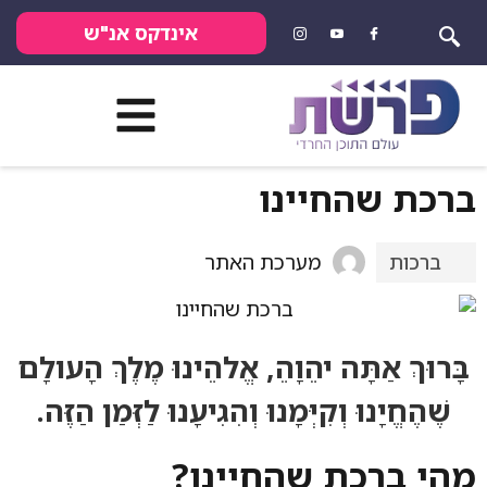
אינדקס אנ"ש
ברכת שהחיינו
מערכת האתר
ברכות
בָּרוּךְ אַתָּה יהֵוָהֵ, אֱלהֵינוּ מֶלֶךְ הָעולָם
שֶׁהֶחֱיָנוּ וְקִיְּמָנוּ וְהִגִיעָנוּ לַזְּמַן הַזֶּה.
מהי ברכת שהחיינו?