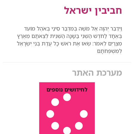
חביבין ישראל
וַיְדַבֵּר יְהוָה אֶל מֹשֶׁה בְּמִדְבַּר סִינַי בְּאֹהֶל מוֹעֵד
בְּאֶחָד לַחֹדֶשׁ הַשֵּׁנִי בַּשָּׁנָה הַשֵּׁנִית לְצֵאתָם מֵאֶרֶץ
מִצְרַיִם לֵאמֹר: שְׂאוּ אֶת רֹאשׁ כָּל עֲדַת בְּנֵי יִשְׂרָאֵל
לְמִשְׁפְּחֹתָם
מערכת האתר
לחידושים נוספים