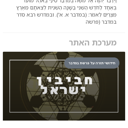
וַיְדַבֵּר יְהוָה אֶל מֹשֶׁה בְּמִדְבַּר סִינַי בְּאֹהֶל מוֹעֵד
בְּאֶחָד לַחֹדֶשׁ הַשֵּׁנִי בַּשָּׁנָה הַשֵּׁנִית לְצֵאתָם מֵאֶרֶץ
מִצְרַיִם לֵאמֹר: (במדבר א. א'). ובמדרש רבא סדר
במדבר (פרשה
מערכת האתר
חידושי תורה על פרשת במדבר