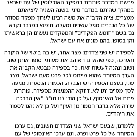
פרשת במדבר פותחת במפקד האוכלוסין של עם ישראל
במהלך שהותם במדבר סיני. בשנה השניה ליציאתם
ממצרים, ציוה הקב"ה את משה רבינו לערוך מפקד מסודר
של כל הגברים מגיל עשרים ומעלה. חומש במדבר נקרא
גם בשם "חומש הפקודים" והמפקדים נעשים הן בראשיתו
והן בסופו, בהם מונים את עם ישראל.
לספירה יש שני צדדים: מצד אחד, יש בה ביטוי של הוקרה
והערכה, כפי שהאדם האוהב את מעותיו סופר אותן שוב
ושוב ונהנה לעשות זאת, כך בספירה מבטא הקב"ה את
הערך המיוחד שהוא מייחס לכל פרט מעם ישראל. מצד
שני, בעצם הספירה יש הגבלה. הכמות הנספרת מגיעה
לסך מסוים ותו לא. דווקא ההמנעות מספירה, פותחת
פתח אל האינסוף, ועל כן הורו לנו חז"ל: "אין הברכה
שורה אלא בדבר הסמוי מן העין" ועל כן לא נהגו לספור
את היהודים.
ללמדנו, שבעם ישראל שני הצדדים חשובים, גם ערכו
המיוחד של כל פרט ופרט, וגם ערכו האינסופי של עם