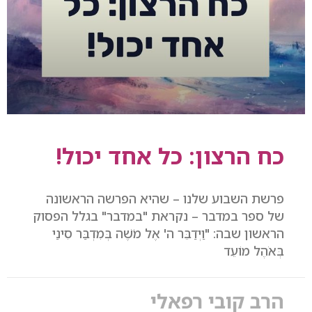
כח הרצון: כל אחד יכול!
פרשת השבוע שלנו – שהיא הפרשה הראשונה
של ספר במדבר – נקראת "במדבר" בגלל הפסוק
הראשון שבה: "וַיְדַבֵּר ה' אֶל מֹשֶׁה בְּמִדְבַּר סִינַי
בְּאֹהֶל מוֹעֵד
הרב קובי רפאלי