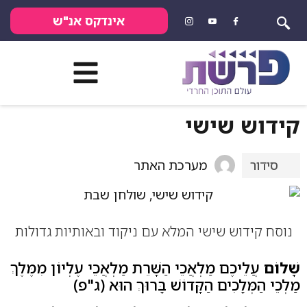
אינדקס אנ"ש
קידוש שישי
מערכת האתר
סידור
נוסח קידוש שישי המלא עם ניקוד ובאותיות גדולות
שָׁלוֹם
עֲלֵיכֶם מַלְאֲכֵי הַשָּׁרֵת מַלְאֲכֵי עֶלְיוֹן מִמֶּלֶךְ
מַלְכֵי הַמְּלָכִים הַקָּדוֹשׁ בָּרוּךְ הוּא (ג"פ)