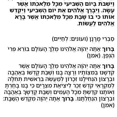
וַיִּשְׁבֹּת בַּיוֹם הַשְּׁבִיעִי מִכָּל מְלַאכְתּוֹ אֲשֶׁר
עָשָׂה.
וַיְבָרֶךְ אֱלֹהִים אֶת יוֹם הַשְּׁבִיעִי וַיְקַדֵּשׁ
אוֹתוֹ
כִּי בוֹ שָׁבַת מִכָּל מְלַאכְתּוֹ אֲשֶׁר בָּרָא
אֱלֹהִים לַעֲשׂוֹת
.
סַבְרִי מָרָנָן (ועונים: לְחַיִּים)
בָּרוּךְ
אַתָּה יְהֹוָה אֱלֹהֵינוּ מֶלֶךְ הָעוֹלָם בּוֹרֵא פְּרִי
הַגֶּפֶן. (אמן)
בָּרוּךְ
אַתָּה יְהֹוָה אֱלֹהֵינוּ מֶלֶךְ הָעוֹלָם אֲשֶׁר
קִדְּשָׁנוּ בְּמִצְוֹתָיו וְרָצָה בָנוּ וְשַׁבַּת קָדְשׁוֹ בְּאַהֲבָה
וּבְרָצוֹן הִנְחִילָנוּ זִכָּרוֹן לְמַעֲשֵׂה בְרֵאשִׁית תְּחִלָּה
לְמִקְרָאֵי קֹדֶשׁ זֵכֶר לִיצִיאַת מִצְרָיִם כִּי בָנוּ בָחַרְתָּ
וְאוֹתָנוּ קִדַּשְׁתָּ מִכָּל הָעַמִּים וְשַׁבַּת קָדְשֶׁךָ בְּאַהֲבָה
וּבְרָצוֹן הִנְחַלְתָּנוּ.
בָּרוּךְ
אַתָּה יְהֹוָה מְקַדֵּשׁ הַשַּׁבָּת:
(אמן)