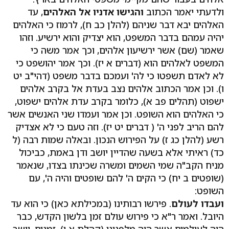
ולדעתי יאמר הכתוב
והגישו אדניו אל האלהים
, עד
האלהים יבא דבר שניהם (להלן כב ח), לרמוז כי האלהים
יהיה עמהם בדבר המשפט, הוא יצדיק והוא ירשיע. וזהו
שאמר (שם) אשר ירשיעון אלהים, וכך אמר משה כי
המשפט לאלהים הוא (דברים א יז). וכך אמר יהושפט כי
לא לאדם תשפטו כי לה' ועמכם בדבר משפט (דהי"ב יט
ו). וכן אמר הכתוב אלהים נצב בעדת אל בקרב אלהים
ישפוט (תהלים פב א), כלומר בקרב עדת אלהים ישפוט,
כי האלהים הוא השופט. וכן אמר ועמדו שני האנשים אשר
להם הריב לפני ה' ( דברים יט יז). וזה טעם כי לא אצדיק
רשע (להלן כג ז) על הפירוש הנכון. ובאלה שמות רבה (ל
כד) ראיתי אלא בשעה שהדיין יושב ודן באמת, כביכול
מניח הקב"ה שמי השמים ומשרה שכינתו בצדו, שנאמר
(שופטים ב יח) כי הקים ה' להם שופטים והיה ה', עם
השופט:
ועבדו לעולם
. פירשו רבותינו (במכילתא כאן) כי הוא עד
היובל. ואמר ר"א כי פירוש עולם זמן בלשון הקדש, כבר