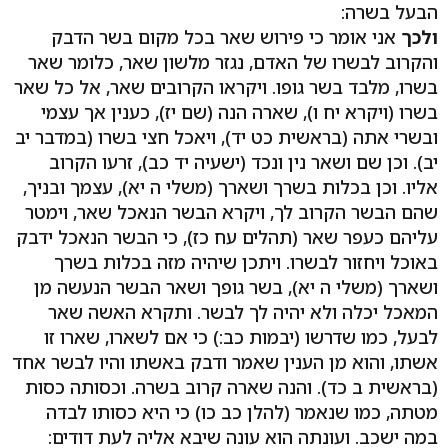
הבעל בשרה:
ולכך
אני אומר כי פירוש שאר בכל מקום בשר הדבק
והקרוב לבשרו של האדם, נגזר מלשון שאר, כלומר שאר
בשרו, מלבד בשר גופו. ויקראו הקרובים שאר, אל כל שאר
בשרו (ויקרא יח ו), שארה הנה (שם יז), כענין אך עצמי
ובשרי אתה (בראשית כט יד), ויאכל חצי בשרו (במדבר יב
יב). וכן שם ושאר נין ונכד (ישעיה יד כב), זרעו הקרוב
אליו. וכן בכלות בשרך ושארך (משלי ה יא), עצמך ובניך,
שהם הבשר הקרוב לך, ויקרא הבשר הנאכל שאר, וימטר
עליהם כעפר שאר (תהלים עח כז), כי הבשר הנאכל ידבק
באוכל ויחזור לבשרו. ויתכן שיהיה מזה בכלות בשרך
ושארך (משלי ה יא), בשר גופך ושאר הבשר הנעשה מן
המאכל יכלה ולא יהיה לך לבשר. ותקרא האשה שאר
לבעל, כמו שדרשו (יבמות כב:) כי אם לשארו, שארו זו
אשתו, והוא מן הענין שאמר ודבק באשתו והיו לבשר אחד
(בראשית ב כד). והנה שארה קרוב בשרה. וכסותה כסות
מטתה, כמו שנאמר (להלן כב כו) כי היא כסותו לבדה
במה ישכב. ועונתה הוא עונה שיבא אליה לעת דודים: