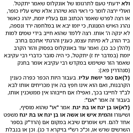
ולא
ידעתי טעם לתרגומו של אונקלוס שאמר יתקטל.
ואולי ירצה לומר כי ראוי הוא שיהרג אלא שיש עליו כופר,
או רצה לפרש שאמר הכתוב וגם בעליו יומת, יהרג כאשר
נהרג האיש המנוגח, כי יומו יבא או במלחמה ירד ונספה,
לא ינקה ה' אותו. רצה ללמד שהוא חייב בידי שמים למות
ביד הורג, לא מיתת עצמו, כענין והרגתי אתכם בחרב
(להלן כב כג). ואמר עוד באונקלוס בפסוק והזר הקרב
יומת (במדבר יח ז) יתקטל, כי היה סובר כדברי רבי עקיבא
שאמר הזר ששימש במקדש רבי עקיבא אומר בחנק
(סנהדרין פא:):
{ל}
אם כפר יושת עליו
. בעבור היות הכפר כפרה כענין
הקרבנות, ואם הוא אינו חפץ בה אין מכריחים אותו לבא
לב"ד לחייבו בכך, ואפילו אם חייבוהו אין ממשכנין אותו,
בעבור זה אמר "אם":
{לא}
או בן יגח או בת יגח
. אמר "או" שהוא מוסיף,
ושיעורו
והמית איש או אשה או בן יגח או בת יגח
משפט
אחד להם. ויש אומרים שיבא במקום אם (הרד"ק בספר
השרשים שרש או, וכ"כ רש"י בויקרא ד כג). וכן או בנבלת