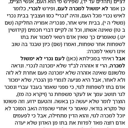
לציים (תהלים עד יד), שפירש מי הוא העם, אנשי הציים,
כן אמר
לא ימשול למכרה לעם
, ופירש
לנכרי
, כלומר
לאיש נכרי מכל העם, והיה "נכרי" כמו ועצביך בבית נכרי
(משלי ה י), בבית איש אחר, מנכריה אמריה החליקה (שם
ב טז) שאינה אשתו, וכל זה לקיים דברי חכמים (קידושין
יט.) שאומרים כך שאין אדם רשאי למכור את בתו
לשפחות אחר שפחות, ואמרו (שם) כיון שבגד בה שוב
אינו רשאי למכרה:
אבל
ראיתי במכילתא (כאן)
לעם נכרי לא ימשול
למכרה
, הרי זו אזהרה לב"ד שלא ימכרנה לנכרי. ונראה
מלשונם שאינה אזהרה שלא ימכרנה פעם אחרת לא לזה
ולא לאחר, אבל היא מניעה לגמרי מן הנכרי, שלא ימכור
אדם בתו לשפחות לגוי, כי מפני שאמר בעבד עברי ונמכר
לגר תושב עמך או לעקר משפחת גר (ויקרא כה מז),
הוצרך לומר שלא יעשה כן באשה. והטעם ידוע. וזה פשוטו
של מקרא בודאי, שאמר כי אחרי שהפדה האב המוכר לא
יוכל למכרה לגוי, והוא הדין מתחילה, אבל כי לפעמים
אדם רוצה מאד לפדות את בתו מן האדון שלא יעדה