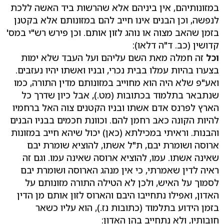
במזונותיהם, אין ביניהם אלא שהרשות ביד האשה ללכת
לנפשה, וכן הבנים אינו חייב להם במזונותם אלא בקטנן
בזמן שהאב מצוה או נוהג לזון אותם. וכן פירש רש"י במס'
קדושין (כב. ד"ה דלאו):
וכל
זה חמלה מאת השם עליהם ועל העבד שלא ימות
בצערו בהיות עמלו בבית נכרי, ובניו ואשתו יהיו נעזבים.
ואע"פ שלא היה הוא מחוייב במזונותם מדין התורה, כמו
שנתבאר בתלמוד בכתובות (מט.), אבל כיון שדרך כל
הארץ לפרנס אדם אשתו ובניו הקטנים צוה האל ברחמיו
להיות הקונה כאב רחמן להם. וכוונת חכמים בבניו הבנים
והבנות. וראיתי במכילתא (כאן) יכול שיהא חייב במזונות
ארוסה ושומרת יבם, ת"ל אשתו, להוציא שומרת יבם
שאינה אשתו. עמו, להוציא ארוסה שאינה עמו. וגם זה
ראיה לדין שאמרתי, כי אין מנהג הארוסה ושומרת יבם
לסמוך על האיש, ולכן לא הטילה התורה מזונותם על
האדון, ואפילו נתחייבו היבם והארוס לזון אותם מן הדין
בזמן הידוע בתלמוד (כתובות נז.), הוא עליו כשאר
חובותיו, ולא נתחייב בהן האדון: