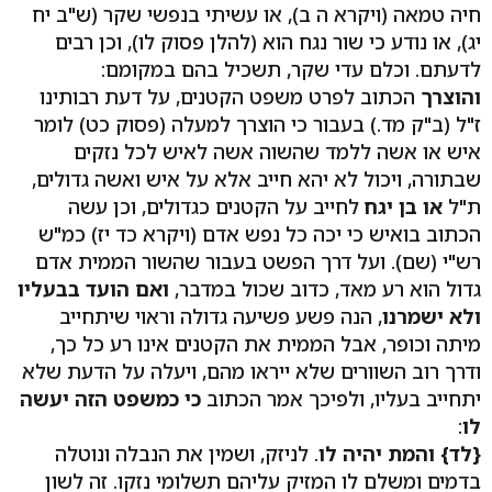
חיה טמאה (ויקרא ה ב), או עשיתי בנפשי שקר (ש"ב יח
יג), או נודע כי שור נגח הוא (להלן פסוק לו), וכן רבים
לדעתם. וכלם עדי שקר, תשכיל בהם במקומם:
והוצרך
הכתוב לפרט משפט הקטנים, על דעת רבותינו
ז"ל (ב"ק מד.) בעבור כי הוצרך למעלה (פסוק כט) לומר
איש או אשה ללמד שהשוה אשה לאיש לכל נזקים
שבתורה, ויכול לא יהא חייב אלא על איש ואשה גדולים,
ת"ל
או בן יגח
לחייב על הקטנים כגדולים, וכן עשה
הכתוב בואיש כי יכה כל נפש אדם (ויקרא כד יז) כמ"ש
רש"י (שם). ועל דרך הפשט בעבור שהשור הממית אדם
גדול הוא רע מאד, כדוב שכול במדבר,
ואם הועד בבעליו
ולא ישמרנו
, הנה פשע פשיעה גדולה וראוי שיתחייב
מיתה וכופר, אבל הממית את הקטנים אינו רע כל כך,
ודרך רוב השוורים שלא ייראו מהם, ויעלה על הדעת שלא
יתחייב בעליו, ולפיכך אמר הכתוב
כי כמשפט הזה יעשה
לו
:
{לד}
והמת יהיה לו
. לניזק, ושמין את הנבלה ונוטלה
בדמים ומשלם לו המזיק עליהם תשלומי נזקו. זה לשון