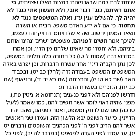
שיתנו לבם למה שראו ויזהרו במצות האלו שצויתים,
כי
אתם ראיתם
, כנגד דבור
אנכי
,
ולא תעשון אתי
כנגד
לא
יהיה לך
, להשלים ענין ע"ז,
ואלה המשפטים
כנגד
לא
תחמוד
, כי אם לא ידע האדם משפט הבית או השדה
ושאר הממון יחשוב שהוא שלו ויחמדהו ויקחהו לעצמו,
לפיכך אמר
תשים לפניהם
, משפטים ישרים ינהיגו אותם
ביניהם, ולא יחמדו מה שאינו שלהם מן הדין. וכן אמרו
במדרש רבה (שמות ל טו) כל התורה כלה תלויה במשפט,
לכן נתן הקב"ה דינין אחר עשרת הדברות. וכן יפרש באלה
המשפטים המשפט בעבודה זרה (להלן כב יט), ובכבוד
האב (שם כא טו יז), והרציחה (שם כא יב יד), והניאוף (שם
כב יח), הנזכרים בעשרת הדברות:
ודרשו
לפניהם ולא לפני כנענים (תנחומא א, גיטין פח:),
מפני שהיה ראוי לומר אשר תשים להם, כמו שאמר (לעיל
טו כה) שם שם לו חק ומשפט, ואמר לפניהם, שהם יהיו
הדיינין, כי על השופט יבא הלשון הזה, ועמדו שני האנשים
אשר להם הריב לפני ה' לפני הכהנים והשופטים (דברים יט
יז), עד עמדו לפני העדה למשפט (במדבר לה יב), לפני כל