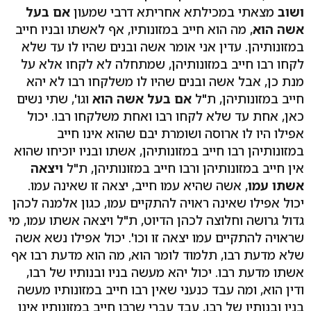
ושוב
מצאתי במכילתא אחריתא דרבי שמעון
אם בעל
אשה הוא
, מה הוא חייב במזונותיו, אף לאשתו ובניו חייב
במזונותיהן. עדין אני אומר אשה ובנים שהיו לו עד שלא
לקחו רבו חייב במזונותיהן, שמתחלה לא לקחו אלא על
מנת כן, אבל אשה ובנים שהיו לו משלקחו רבו לא יהא
חייב במזונותיהן, ת"ל
אם בעל אשה הוא
וגו', שתי נשים
כאן, אחת עד שלא לקחו רבו ואחת משלקחו רבו. יכול
אפילו היו לו ארוסה ושומרת יבם שהוא אינו חייב
במזונותיהן רבו חייב במזונותיהן, אשתו ובניו יוכיחו שהוא
אין חייב במזונותיהן ורבו חייב במזונותיהן, ת"ל
ויצאה
אשתו עמו
, אשה שהיא עמו חייב, יצאה זו שאינה עמו.
יכול אפילו שאינה ראויה להתקיים עמו, כגון אלמנה לכהן
גדול גרושה וחלוצה לכהן הדיוט, ת"ל ויצאה אשתו עמו, מי
שראויה להתקיים עמו יצאה זו וכו'. יכול אפילו נשא אשה
שלא מדעת רבו, תלמוד לומר הוא, מה הוא מדעת רבו אף
אשתו מדעת רבו. יכול יהא מעשה בניו ובנותיו של רבו,
ודין הוא, ומה עבד כנעני שאין רבו חייב במזונותיו מעשה
בניו ובנותיו של רבו, עבד עברי שרבו חייב במזונותיו אינו