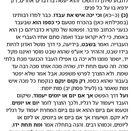
לתבוע שיתן לו השכר והוא יעשה בו דברים אחרים, רק
ירפא בו על כל פנים:
{כ}
(כ~כא)
וכי יכה איש את עבדו
. כבר למדו רבותינו
(במכילתא כאן) בהכרח מטעם
כי כספו הוא
שבעבד
כנעני הכתוב מדבר. ופשוטו של מקרא כדבריהם כן הוא
באמת, כי לא יקראו עבד ואמה סתם אחיו העברי או
העבריה. ואמר
בשבט
, בידיעה, כי דרך מושל ואדון להיות
בידו שבט, והזהיר כי אע"פ שהוא שבט מוסר ואיננו מקל
יד, ישמר ממנו ולא יכה בו אפילו העבד הכנעני מכת בלתי
סרה. וזה טעם תחת ידו, שהיה מכה אותו מכה רבה עד
שמת. ולא הוצרך לפרש משפטו, אבל אמר שלא יפטר
בעבור שהוא כספו,
רק נקום ינקם
כנקמת כל מכה איש
ומת שאמר בו (לעיל פסוק יב) מות יומת:
ועל
דרך הפשט
אך אם יום או יומים יעמוד
, שיקום
העבד ויעמוד על רגליו, ולכך הוצרך לומר
יום או יומים
.
וטעמו אם ביום ההוא או גם ביום המחרת יעמוד על רגליו
לא יוקם. ושיעורו אך אם ביום או ביומים, או ליום או
ליומים, וכמוהו רבים. והנה בתחלה אמר
ומת תחת ידו
,