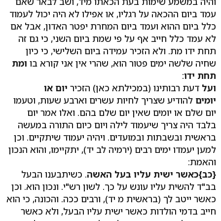
והיה במשמע שימות בעת הכאתו מיד, ושב לבאר שאם
עמד ביום ההכאה על רגליו, או אפילו לא היה יכול לעמוד
כלל ביום ההוא ועמד ביום המחרת יפטר האדון, אבל אם
לא עמד כלל חייב אף על פי שמת ביום השני, כי גם זה
תחת ידו מת. ולא הזכיר עמידה ביום השלישי, כי כיון
שחיה שלשה ימים פטור הוא, שהרי אין אני קורא בו
ומת
תחת ידו
:
ועל
דעת רבותינו (במכילתא כאן) הזכיר
יום או
יומים
להודיע שצריך לחיות עשרים וארבע שעות, וטעמו
יום שלם או יומים שאין יום שלם בהם. ואלו אמר יום
בלבד היה צריך שיעמוד לילה ויום כיום התורה במעשה
בראשית ובשבתות ובמועדים. ויהיה יעמוד שיתקיים. וכן
למען יעמדו ימים רבים (ירמיה לב יד), יתקיימו, והוא הנכון
והאמת:
{כב}
כאשר ישית עליו בעל האשה
. כשיתבענו הבעל
בב"ד להשית עליו עונש על כך. לשון רש"י. ונכון הוא. וכן
כאשר ייטב לך (בראשית מ יד), ורבים ככה. והכונה, כי הוא
חייב בדמי הולדות כאשר ישית עליו הבעל, ולא כאשר