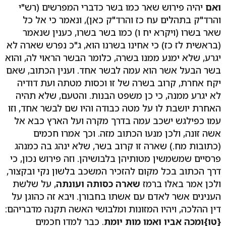
ואם
יהיה פירוש שאר כמו בשר כדברי המפרשים (רש"י
והרד"ק בתהלים עח כז והרד"ק כאן), ונאמר כי אל כל
שאר בשרו (ויקרא יח ו) כמו בשר בשרו, כענין שנאמר
(בראשית לז כז) כי אחינו בשרנו הוא, ג"כ נפרש שארה לא
יגרע, שלא ימנע ממנו בשרה, כלומר הבשר הראוי לה, והוא
בשר הבעל אשר הוא עמה לבשר אחד. וענין הכתוב, שאם
יקח אחרת, קרוב בשרה של זו וכסות מטתה ועת דודיה
לא יגרע ממנה, כי כן משפט הבנות. והטעם, שלא תהיה
האחרת יושבת לו על מטה כבודה והיו שם לבשר אחד, וזו
עמו כפילגש ישכב עמה בדרך מקרה ועל הארץ כבא אל
אשה זונה, ולכן מנעו הכתוב מזה. וכך אמרו חכמים
(כתובות מח.) שארה זו קרוב בשר, שלא ינהג בה כמנהג
פרסיים שמשמשין מטותיהן בלבושיהן. וזה פירוש נכון, כי
דרך הכתוב בכל מקום להזכיר המשכב בלשון נקי ובקצור,
ולכן אמר באלו ברמז
שארה כסותה ועונתה
, על שלשת
הענינים אשר לאדם עם אשתו בחבורן. ויבא זה כהוגן על
דין ההלכה, ויהיו המזונות ומלבושי האשה תקנה מדבריהם:
{טו}
ומכה אביו ואמו מות יומת
. כבר למדו חכמים