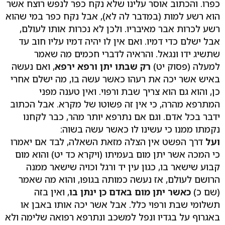
כפרו. והכתוב אוסר עלינו שלא נקח כפר לנפש רוצח אשר
הוא רשע למות (במדבר לה לא), אבל נקח כפר במי שהוא
רשע לכרות אבר מאיבריו. ולכן לא נכרות אותו לעולם,
אבל ישלם כדי דמיו. ואם אין לו יהיה דמיו עליו חוב עד
שתשיג ידו ונגאל. והראיה לדברי חכמים מה שאמר
למעלה (פסוק יט)
רק שבתו יתן ורפא ירפא
, ואם נעשה
באיש אשר יכה את רעהו כאשר עשה בו, מה ישלם אחרי
כן, והוא גם הוא צריך שבת ורפוי. ואין טענה מפני
המתרפא מהרה, כי אין זה פשוטו של מקרא. אבל הכתוב
ידבר בכל אדם. וגם אם נתרפא יותר מהר, כבר לקחנו
נקמתו ממנו כי עשינו לו כאשר עשה בשוה:
ועל
דרך הפשט אין הצלה מזאת השאלה, לבד אם יאמרו
כי המכה אשר יתן מום בעמיתו (ויקרא כד יט) והוא מום
קבוע שישאר בו, כגון עין יד ורגל וכויה שישאר ממנה
הרושם לעולם, אז נעשה כמותה בגופו, והוא מה שאמר
(שם כ)
כאשר יתן מום באדם כן ינתן בו
, ואין בזה
תשלומי שבת ורפוי כלל. אבל אשר יכה אותו באבן או
באגרוף על בגדיו ונפל למשכב ונתרפא רפואה שלימה ולא