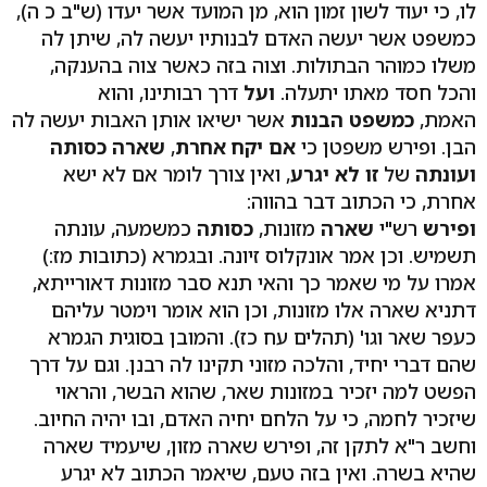
לו, כי יעוד לשון זמון הוא, מן המועד אשר יעדו (ש"ב כ ה),
כמשפט אשר יעשה האדם לבנותיו יעשה לה, שיתן לה
משלו כמוהר הבתולות. וצוה בזה כאשר צוה בהענקה,
והכל חסד מאתו יתעלה.
ועל
דרך רבותינו, והוא
האמת,
כמשפט הבנות
אשר ישיאו אותן האבות יעשה לה
הבן. ופירש משפטן כי
אם יקח אחרת
,
שארה כסותה
ועונתה
של
זו לא יגרע
, ואין צורך לומר אם לא ישא
אחרת, כי הכתוב דבר בהווה:
ופירש
רש"י
שארה
מזונות,
כסותה
כמשמעה, עונתה
תשמיש. וכן אמר אונקלוס זיונה. ובגמרא (כתובות מז:)
אמרו על מי שאמר כך והאי תנא סבר מזונות דאורייתא,
דתניא שארה אלו מזונות, וכן הוא אומר וימטר עליהם
כעפר שאר וגו' (תהלים עח כז). והמובן בסוגית הגמרא
שהם דברי יחיד, והלכה מזוני תקינו לה רבנן. וגם על דרך
הפשט למה יזכיר במזונות שאר, שהוא הבשר, והראוי
שיזכיר לחמה, כי על הלחם יחיה האדם, ובו יהיה החיוב.
וחשב ר"א לתקן זה, ופירש שארה מזון, שיעמיד שארה
שהיא בשרה. ואין בזה טעם, שיאמר הכתוב לא יגרע