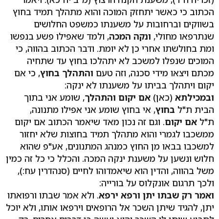
הכתוב כי כאשר יתחזק המוכה והוא מתהלך תמיד בחוץ
בשווקים וברחובות על משענתו כמשפט החלושים
שנתרפאו מחולי,
ונקה המכה
, ולמד שאפילו פשע בנפשו
ומת בחולשתו אחרי כן לא יומת. ודבר הכתוב בהווה, כי
המוכים שנפלו למשכב לא יתהלכו בחוץ עד שתחיה
מכתם ויצאו מידי סכנה, וזה טעם
והתהלך בחוץ
, כי אם
יקום ויתהלך בביתו על משענתו לא ינקה:
ובמכילתא
(כאן)
אם יקום והתהלך
, שומע אני בתוך
הבית ת"ל
בחוץ
, אי בחוץ שומע אני אפילו מתנונה,
ת"ל
אם יקום
. וגם זה נכון מאד שיאמר הכתוב אם יקום
ממשכבו לגמרי והוא מתהלך תמיד בחוצות שלא יחזור
למשכבו בבאו מן החוץ כמנהג המתנונים, אע"פ שהוא
חלוש ונשען על משענת ינקה המכה. והכלל כי כל זה כמין
משל בהווה, והדין הוא שיאמדוהו לחיים (סנהדרין עח:),
ולכך תרגום אונקלוס על בורייה:
ואמר רק שבתו יתן ורפא ירפא
. ולא אמר שבתו ורפואתו
יתן, להגיד שיתן השכר אל הרופאים וירפאו אותו, ולא יוכל