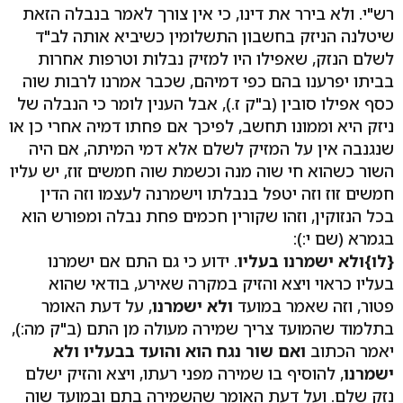
רש"י. ולא בירר את דינו, כי אין צורך לאמר בנבלה הזאת
שיטלנה הניזק בחשבון התשלומין כשיביא אותה לב"ד
לשלם הנזק, שאפילו היו למזיק נבלות וטרפות אחרות
בביתו יפרענו בהם כפי דמיהם, שכבר אמרנו לרבות שוה
כסף אפילו סובין (ב"ק ז.), אבל הענין לומר כי הנבלה של
ניזק היא וממונו תחשב, לפיכך אם פחתו דמיה אחרי כן או
שנגנבה אין על המזיק לשלם אלא דמי המיתה, אם היה
השור כשהוא חי שוה מנה וכשמת שוה חמשים זוז, יש עליו
חמשים זוז וזה יטפל בנבלתו וישמרנה לעצמו וזה הדין
בכל הנזוקין, וזהו שקורין חכמים פחת נבלה ומפורש הוא
בגמרא (שם י:):
{לו}
ולא ישמרנו בעליו
. ידוע כי גם התם אם ישמרנו
בעליו כראוי ויצא והזיק במקרה שאירע, בודאי שהוא
פטור, וזה שאמר במועד
ולא ישמרנו
, על דעת האומר
בתלמוד שהמועד צריך שמירה מעולה מן התם (ב"ק מה:),
יאמר הכתוב
ואם שור נגח הוא והועד בבעליו ולא
ישמרנו
, להוסיף בו שמירה מפני רעתו, ויצא והזיק ישלם
נזק שלם. ועל דעת האומר שהשמירה בתם ובמועד שוה