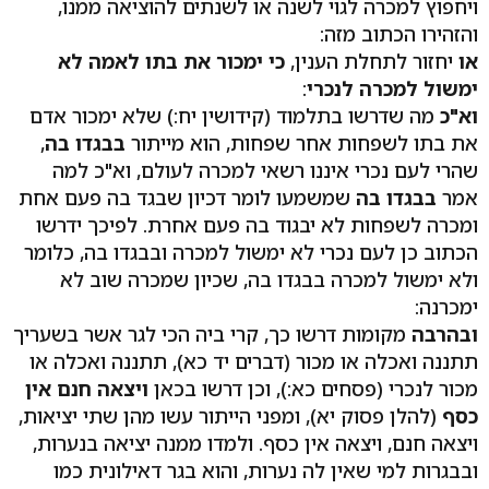
ויחפוץ למכרה לגוי לשנה או לשנתים להוציאה ממנו,
והזהירו הכתוב מזה:
או
יחזור לתחלת הענין,
כי ימכור את בתו לאמה לא
ימשול למכרה לנכרי
:
וא"כ
מה שדרשו בתלמוד (קידושין יח:) שלא ימכור אדם
את בתו לשפחות אחר שפחות, הוא מייתור
בבגדו בה
,
שהרי לעם נכרי איננו רשאי למכרה לעולם, וא"כ למה
אמר
בבגדו בה
שמשמעו לומר דכיון שבגד בה פעם אחת
ומכרה לשפחות לא יבגוד בה פעם אחרת. לפיכך ידרשו
הכתוב כן לעם נכרי לא ימשול למכרה ובבגדו בה, כלומר
ולא ימשול למכרה בבגדו בה, שכיון שמכרה שוב לא
ימכרנה:
ובהרבה
מקומות דרשו כך, קרי ביה הכי לגר אשר בשעריך
תתננה ואכלה או מכור (דברים יד כא), תתננה ואכלה או
מכור לנכרי (פסחים כא:), וכן דרשו בכאן
ויצאה חנם אין
כסף
(להלן פסוק יא), ומפני הייתור עשו מהן שתי יציאות,
ויצאה חנם, ויצאה אין כסף. ולמדו ממנה יציאה בנערות,
ובבגרות למי שאין לה נערות, והוא בגר דאילונית כמו