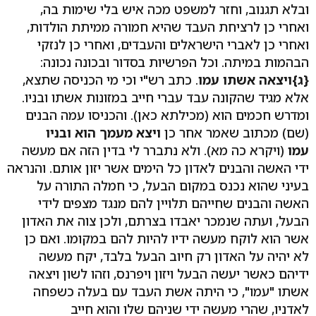
ובלא תגנוב, וחזר למשפט מכה איש בלי שימות בה,
ואחרי כן לרציחת העבד שהיא חמורה ממיתת הולדות,
ואחרי כן לאברי הישראלים והעבדים, ואחרי כן לנזקי
הבהמות במיתה. וכל הפרשיות בסדור ובכונה נכונה:
{ג}
ויצאה אשתו עמו
. כתב רש"י וכי מי הכניסה שתצא,
אלא מגיד שהקונה עבד עברי חייב במזונות אשתו ובניו.
ומדרש חכמים הוא (מכילתא כאן). והכניסו עמה הבנים
(שם) מכתוב שאמר אחר כן
ויצא מעמך הוא ובניו
עמו
(ויקרא כה מא). ולא נתברר לי בדין הזה אם מעשה
ידי האשה והבנים לאדון כל הימים אשר יזון אותם. והנראה
בעיני שהוא נכנס במקום הבעל, כי חמלה התורה על
האשה והבנים שחייהם תלויין להם מנגד מצפים לידי
הבעל, ועתה שנמכר יאבדו בצרתם, ולכן צוה את האדון
אשר הוא לוקח מעשה ידיו להיות להם במקומו. ואם כן
לא יהיה על האדון רק חיוב הבעל בלבד, יקח מעשה
ידיהם כאשר יעשה הבעל ויזון ויפרנס, וזהו לשון ויצאה
אשתו "עמו", כי היתה אשת העבד עם בעלה כשפחה
לאדניו, שהרי מעשה ידי שניהם שלו והוא חייב