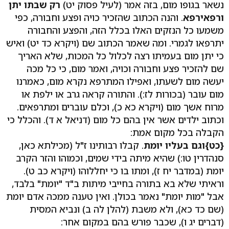
נשאר בגופו מום, בזה אמר (לעיל פסוק יט)
רק שבתו יתן
ורפא
ירפא
. והנה הכתוב שהזכיר כויה ופצע וחבורה, כפי
משמעו כל הנזקים האלו בכלל הזה, והפצע והחבורה
יתרפאו לגמרי. ומה שאמר הכתוב שם (ויקרא כד יט) ואיש
כי יתן מום בעמיתו רצה לכלול כל המכות, שלא האריך
שם להזכיר פצע וחבורה וכויה, ואמר מום, כי כל מכה
יעשה מום לשעתו, ואפילו המתרפא נקרא מום, כאמרנו
מום עובר (בכורות לז:). והתורה קראה גרב או ילפת או
מרוח אשך מום (ויקרא כא כ), וכלם עוברים ומתרפאים.
וכתוב ילדים אשר אין בהם כל מום (דניאל א ד). והכלל כי
הקבלה בכל מקום אמת:
{כט}
וגם בעליו יומת
. קבלו רבותינו ז"ל (מכילתא כאן,
סנהדרין טו:) שהיא מיתה בידי שמים, וכמוהו והזר הקרב
יומת (במדבר יח ז), ומתו בו כי יחללוהו (ויקרא כב ט).
וראיתי שלא בא בתורה בחייבי מיתות ב"ד "יומת" בלבד,
אבל "מות יומת" נאמר בכולן. ואין טענה ממכה אדם יומת
(שם כד כא), ולא משבת (להלן לה ב) ונביא המסית
(דברים יג ו), שכבר פורש בהם במקום אחר: