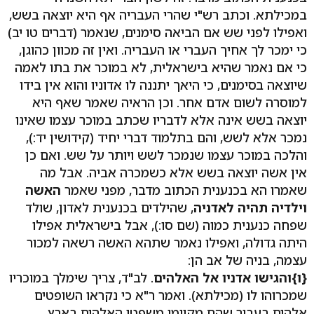
במכילתא. וכתב רש"י שהרי העבריה אף היא יוצאה בשש,
ואפילו לפני שש אם הביאה סימנים, שנאמר (דברים טו יב)
כי ימכר לך אחיך העברי או העבריה. ואין זה מכוון כהוגן,
כי אם נאמר שהיא בישראלית, לא במוכר את בתו לאמה
שיוצאה בסימנים, כי היאך יתננה לו אדוניו והוא אין בידו
למוסרה לשום אדם אחר. וכן הראיה שאמר שאף היא
יוצאה בשש אינה אלא לדבריו שכתב במוכר עצמו שאינו
נמכר אלא לשש, והם בתלמוד דברי יחיד (קידושין יד:),
והלכה במוכר עצמו שנמכר לשש ויותר על שש. ואם כן
אין אשה יוצאה בשש אלא כשמכרה אביה. אבל מה
שאמרו הא בכנענית הכתוב מדבר, מפני שאמר
האשה
וילדיה תהיה לאדניה
, שהילדים בכנענית לאדון, שולד
שפחה כנענית כמוה (שם סו:), אבל בישראלית אפילו
היתה גדולה, ואפילו נאמר שתהא האשה רשאה למכור
עצמה, בניה של אב הן:
{ו}
והגישו אדניו אל האלהים
. לב"ד, צריך שימלך במוכריו
שמכרוהו לו (מכילתא). ואמר ר"א כי נקראו השופטים
אלהים בעבור שהם מקיימי משפטי האלהים בארץ.