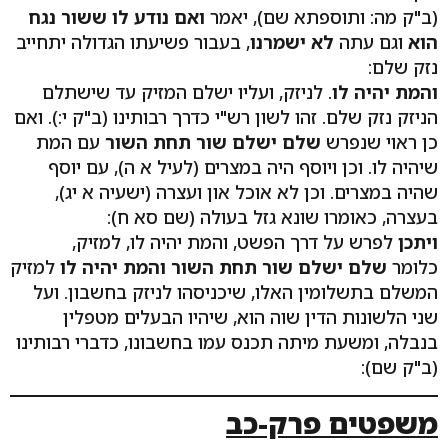
(ב"ק מה: ותוספתא שם), יאמר
ואם נודע לו ששור נגח
הוא
וגם עתה
לא ישמרנו
, בעבור פשיעתו הגדולה יתחייב
נזק שלם:
והמת יהיה לו
. לניזק, ועליו ישלם המזיק עד שישתלם
הניזק נזק שלם. זהו לשון רש"י כדרך רבותינו (ב"ק י:). ואם
כן ראוי שנפרש
שלם ישלם שור תחת השור
עם המת
שיהיה לו. וכן ויוסף היה במצרים (לעיל א ה), עם יוסף
שהיה במצרים. וכן לא אוכל און ועצרה (ישעיה א יג),
בעצרה, כאומרו שונא גזל בעולה (שם סא ח):
ויתכן
לפרש על דרך הפשט, והמת יהיה לו, למזיק,
כלומר
שלם ישלם שור תחת השור והמת יהיה לו
למזיק
המשלם בתשלומין האלו, שיכניסהו לניזק בחשבון. ועל
שני הלשונות הדין שוה הוא, שיהיו הבעלים מטפלין
בנבלה, ומשעת מיתה תכנס עמו בחשבונו, כדברי רבותינו
(ב"ק שם):
משפטים פרק-כב