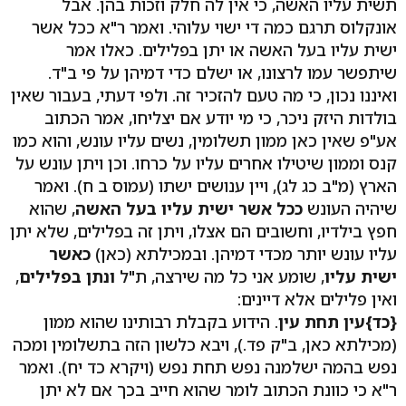
תשית עליו האשה, כי אין לה חלק וזכות בהן. אבל
אונקלוס תרגם כמה די ישוי עלוהי. ואמר ר"א ככל אשר
ישית עליו בעל האשה או יתן בפלילים. כאלו אמר
שיתפשר עמו לרצונו, או ישלם כדי דמיהן על פי ב"ד.
ואיננו נכון, כי מה טעם להזכיר זה. ולפי דעתי, בעבור שאין
בולדות היזק ניכר, כי מי יודע אם יצליחו, אמר הכתוב
אע"פ שאין כאן ממון תשלומין, נשים עליו עונש, והוא כמו
קנס וממון שיטילו אחרים עליו על כרחו. וכן ויתן עונש על
הארץ (מ"ב כג לג), ויין ענושים ישתו (עמוס ב ח). ואמר
שיהיה העונש
ככל אשר ישית עליו בעל האשה
, שהוא
חפץ בילדיו, וחשובים הם אצלו, ויתן זה בפלילים, שלא יתן
עליו עונש יותר מכדי דמיהן. ובמכילתא (כאן)
כאשר
ישית עליו
, שומע אני כל מה שירצה, ת"ל
ונתן בפלילים
,
ואין פלילים אלא דיינים:
{כד}
עין תחת עין
. הידוע בקבלת רבותינו שהוא ממון
(מכילתא כאן, ב"ק פד.), ויבא כלשון הזה בתשלומין ומכה
נפש בהמה ישלמנה נפש תחת נפש (ויקרא כד יח). ואמר
ר"א כי כוונת הכתוב לומר שהוא חייב בכך אם לא יתן