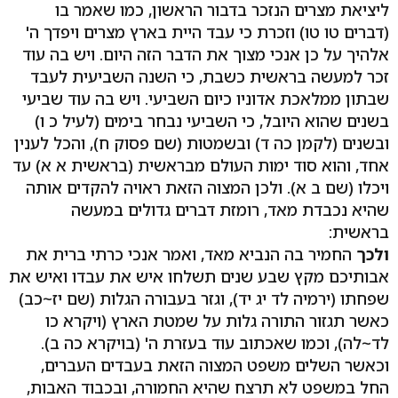
ליציאת מצרים הנזכר בדבור הראשון, כמו שאמר בו
(דברים טו טו) וזכרת כי עבד היית בארץ מצרים ויפדך ה'
אלהיך על כן אנכי מצוך את הדבר הזה היום. ויש בה עוד
זכר למעשה בראשית כשבת, כי השנה השביעית לעבד
שבתון ממלאכת אדוניו כיום השביעי. ויש בה עוד שביעי
בשנים שהוא היובל, כי השביעי נבחר בימים (לעיל כ ו)
ובשנים (לקמן כה ד) ובשמטות (שם פסוק ח), והכל לענין
אחד, והוא סוד ימות העולם מבראשית (בראשית א א) עד
ויכלו (שם ב א). ולכן המצוה הזאת ראויה להקדים אותה
שהיא נכבדת מאד, רומזת דברים גדולים במעשה
בראשית:
ולכך
החמיר בה הנביא מאד, ואמר אנכי כרתי ברית את
אבותיכם מקץ שבע שנים תשלחו איש את עבדו ואיש את
שפחתו (ירמיה לד יג יד), וגזר בעבורה הגלות (שם יז~כב)
כאשר תגזור התורה גלות על שמטת הארץ (ויקרא כו
לד~לה), וכמו שאכתוב עוד בעזרת ה' (בויקרא כה ב).
וכאשר השלים משפט המצוה הזאת בעבדים העברים,
החל במשפט לא תרצח שהיא החמורה, ובכבוד האבות,