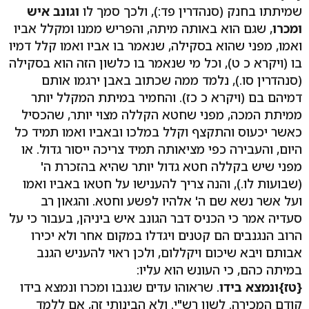
שמיתתו בחנק (סנהדרין פד:), ולכך סמך לו
וגונב איש
ומכרו
, שגם הוא באותה מיתה, והפריש ממנו ומקלל אביו
ואמו, מפני שהוא בסקילה, שנאמר בו אביו ואמו קלל דמיו
בו (ויקרא כ ט), וכל מי שנאמר בו כלשון הזה הוא בסקילה
(סנהדרין סו.), נלמד ממה שכתוב באבן ירגמו אותם
דמיהם בם (ויקרא כ כז). והחמיר במיתת המקלל יותר
ממיתת המכה, מפני שחטא הקללה מצוי יותר, שהכסיל
כאשר יכעוס והתקצף וקלל במלכו ובאביו ואמו תמיד כל
היום, והעבירה כפי מציאותה תמיד צריכה ייסור גדול. או
מפני שיש בקללה חטא גדול יותר שהיא בהזכרת ה'
(שבועות לו.), והנה צריך להענישו על חטאו באביו ואמו
ועל אשר נשא שם ה' אלהיו לפשע וחטא. והגאון רב
סעדיה אמר כי הכניס דבר הגונב איש ביניהן, בעבור כי על
הרוב הנגנבים הם קטנים ויגדלו במקום אחר ולא יכירו
אבותם ויבא שיכום ויקללום, ולכן ראוי להעניש הגנב
במיתה כהם, כי העונש הוא עליו:
{טז}
ונמצא בידו
. שראוהו עדים שגנבו ומכרו ונמצא בידו
קודם המכירה. לשון רש"י. ולא הבינותי זה, אם ללמד