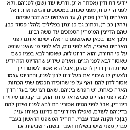
יודעי דת ודין (אסתר א יג). ודרשו עוד (שם) לפניהם, ולא
לפני הדיוטות, מפני שכתב במשפטים והגישו אדוניו אל
האלהים (להלן פסוק ו), עד האלהים יבא דבר שניהם
(להלן כב ח), וכתוב גם כן ונתן בפלילים (להלן פסוק כב),
שהם הדיינין המומחין הסמוכים עד משה רבינו:
ולכך
אמר בכאן שהמשפטים האלה ישימו אותם לפני
האלהים שיזכיר, ולא לפני גוים, ולא לפני מי שאינו שופט
על פי התורה, והוא הדיוט לזה, שאסור לבא בפניו כשם
שאסור לבא לפני הגוים. ואע"פ שידוע שההדיוט הזה יודע
שורת הדין וידין לו כהוגן, אבל הוא אסור לשומו דיין
ולצעוק לו שיכוף את בעל דינו לדון לפניו, וההדיוט עצמו
אסור לדון להם. ואף על פי שהזכירו חכמים שתי הכתות
האלה כאחת, יש הפרש ביניהם, שאם רצו שני בעלי הדין
לבא לפני ההדיוט שבישראל מותר הוא, ובדקבלום עילויהו
דינו דין, אבל לפני הגוים אסורין הם לבא לפניו שידון להם
בדיניהם לעולם, ואפילו היו דיניהם כדיננו באותו ענין:
{ב}
כי תקנה עבד עברי
. התחיל המשפט הראשון בעבד
עברי, מפני שיש בשילוח העבד בשנה השביעית זכר