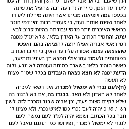
ועין שיעבור בלאו, אבל ישלם דמי השן והעין, ותהיה עמו
ליעוד עד הזמן, כי יהיה זה רעה רבה שהפיל את שינה
בכעסו עמה ויוציאנה מביתו אשר היתה מיחלת ליעודו
לאחר שפגם אותה. ועוד, כי פעמים רבות יהיו דמי הנזק
בראשי האיברים יותר מדמי עבודתה בהיות קרוב לבא
עתה. והחמיר הכתוב על האדון בלאו, שלא יגזול ממנה
דמי ראשי אבריה אפילו ירצה להוציאה בהם. ואפשר
שההוצאה עצמה אסורה עליו עד הזמן, כי חייבו הכתוב
במזונותיה ולעמוד עמו אולי תמצא חן בעיניו ותתיעד,
כאשר הזהיר בלאו בשארה כסותה ועונתה לא יגרע. ולזה
הדעת ימנה
לא תצא כצאת העבדים
בכלל שס"ה מצות
לא תעשה:
{ח}
לעם נכרי לא ימשול למכרה
. אינו רשאי למכרה
לאחר לא האדון ולא האב.
בבגדו בה
, אם בא לבגוד בה
שלא לקיים מצות ייעוד, וכן אביה שבגד ומכרה לזה. לשון
רש"י. וא"כ יהיה לעם נכרי כמו לאיש נכרי, ולא מצינו לו
חבר בכל הכתוב. ושמא יהיה למ"ד לעם נמשך, לעם
לנכרי לא ימשול למכרה, ופירושו כמו תתננו מאכל לעם