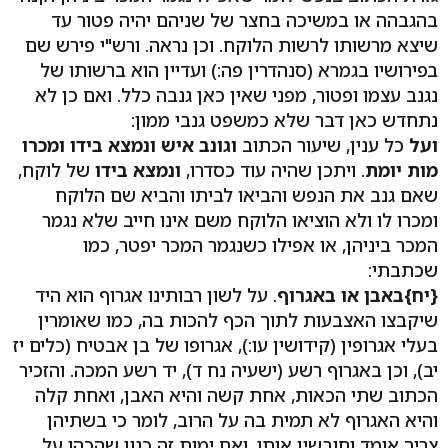
בהגבהה או במשיכה בחצר של שניהם יהיה פטור עד
שיצא מרשותו לרשות הלוקח. וכן נראה. ורש"י פירש שם
בפירושיו בגמרא (סנהדרין פה:) ועדיין הוא ברשותו של
נגנב עצמו ופטור, מפני שאין כאן גנבה כלל. ואם כן לא
נתחדש כאן דבר שלא כמשפט גנבי ממון:
ועל
כל ענין, שיעור הכתוב
וגונב איש ונמצא בידו ומכרו
מות יומת
. ויתכן שהיה עוד כסדרו,
ונמצא בידו
של לוקח,
שאם גנב את הנפש והביאו לביתו והביא שם הלוקח
ומכרו לו ולא הוציאו הלוקח משם אינו חייב שלא נגמר
המכר ביניהן, או אפילו כשנגמר המכר יפטר, כמו
שכתבתי:
{יח}
באבן או באגרוף
. על לשון רבותינו אגרוף הוא היד
שיקבצו האצבעות לתוך הכף להכות בה, כמו שאומרין
בעלי אגרופין (קידושין עו:), אגרופו של בן אבטיח (כלים יז
יב), וכן באגרוף רשע (ישעיה נח ד), יד רשע המכה. והזכיר
הכתוב שתי הכאות, אחת קשה והיא האבן, ואחת קלה
והיא האגרוף לא תמית בה על הרוב, לומר כי בשתיהן
צריך אומד וחובשין אותו. ואם ימות זה כגון שהכהו על