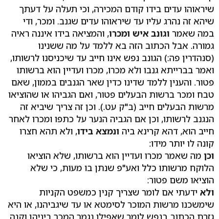
שיראוהו עדים בידו קודם המכירה, וכי תעלה על דעתך
שיהא זה נהרג עליו עד שיראוהו עדים שגנב. ומכר, ודי
במה שאמר
וגונב איש ומכרו
, והמציאה בידו איננה ראיה
גמורה. אבל הכתוב הזה בא ללמד על מה ששנינו
(סנהדרין פה:) הגונב נפש אינו חייב עד שיכניסנו לרשותו,
ואמר בברייתא גנבו ולא מכרו, מכרו ועדיין הוא ברשותו
פטור. והענין ללמד שדינו כדין שאר הגנבים בממון, שאם
טבח ומכר ברשות הבעלים פטור, ואם הגביהו או שהוציאו
מרשות הבעלים חייב (ב"ק עט.). וכן זה צריך שיביא זה
הנגנב לרשותו, וכן אם הגביה הנער על כתפו ומכרו לאחר
חייב הוא, דהא קרינא ביה
ונמצא בידו
, ולא תהא חצרו
קונה לו יותר מידו:
וכן
מה שאמר מכרו ועדיין הוא ברשותו, שלא הוציאו
הלוקח מרשותו כלל ואע"פ שנתן בו מעות, כי שלא
הוציאו משם פטור:
ולא
ידעתי אם לומר שצריך קנין כמשפט הקניות
שימשכנו מרשות המוכר לסימטא או עד שיגביהנו, או היא
גזרת הכתוב בנפש לומר שאפילו נגמר המכר ביניהן וקנה