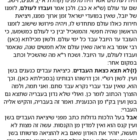
היה לעולמים אשר היה מלפנינו (קהלת א י), זמנים, וישב
שם עד עולם (ש"א א כב). ולכן אמר
ועבדו לעולם
, לזמנו
של יובל, שאין במועדי ישראל זמן ארוך ממנו, ויציאת
חירות כאלו עולם מתחדש לו, ויהיה פירושו שישוב לזמנו
הראשון שהיה חפשי. והמשכיל יבין כי לעולם כמשמעו, כי
העובד עד היובל עבד כל ימי עולם. ולשון מכילתא (כאן)
רבי אומר בא וראה שאין עולם אלא חמשים שנה, שנאמר
ועבדו לעולם, עד היובל. ושכח ר"א מה שהשכיל וכתב
במקום אחר:
{ז}
לא תצא כצאת העבדים
. כיציאת עבדים כנענים בשן
ועין. לשון רש"י. וכן דרשוהו רבותינו (במכילתא כאן). וכך
הוא, שאין עבד עברי נקרא עבד סתם. ואני תמה, ולמה
הוצרך הכתוב לומר כן. ואולי שלא נדון בעבריה שתצא גם
בשן ועין בק"ו מן הכנענית. ואמר זה בעבריה, והקיש אליה
העברי:
אבל
בעל הלכות גדולות כתב מפני שיציאת העבדים בשן
ועין קנס הוא ואין למדין מן הקנסות. עשה זה מצות לא
תעשה, יזהיר את האדון שאם בא להוציאה מרשותו בשן