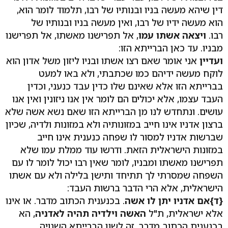
דין שיהא מעשה בניו ובנותיו של רבו, תלמוד לומר הוא,
הוא מעשה ידיו של רבו, ואין מעשה בניו ובנותיו של
רבו.
ויצאה אשתו עמו
, אל תפרישנו מאשתו, אל תפרישנו
מבניו. עד כאן הברייתא הזו:
ועדיין
אני אומר שאם רצו אשתו ובניו ליזון משל אדון הוא
לוקח מעשה ידיהם כמו שכתבתי, ולא באו למעט
בברייתא הזו אלא שאינם שלו כדין עבד כנעני, וכדין
העבד עצמו, אלא יכולים הם לומר אין אנו ניזונין ואין אנו
עושים. ונתחדש לנו מן הברייתא הזו שאם נשא אשה שלא
ברצון אדניו אינו חייב במזונותיה ולא במזונות ולדיה, שכיון
שברשות אדניו למסור לו שפחה כנענית אינו חייב
במזונות הישראלית הזאת. ודרשו עוד ממלת עמו שלא
תפרישנו מאשתו ומבניו, לומר שאין רבו יכול לומר לו עם
השפחה שמסרתי לך תתיחד ותישן בלילה ולא עם אשתו
הישראלית, אלא הרי הדבר ברשות העבד:
{ד}
אם אדניו יתן לו אשה
. בכנענית הכתוב מדבר. או אינו
אלא ישראלית, ת"ל
האשה וילדיה תהיה לאדניה
, הא
בכנענית הכתוב מדבר. זה לשון הברייתא השנויה