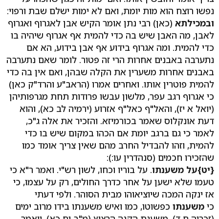
נפשו רוצח הוא מות יומת, ואם לא ימות ישלם שבת ורפוי:
ובמכילתא
(כאן) רבי נתן אומר הקיש אבן לאגרוף ואגרוף
לאבן, מה האבן שיש בה כדי להמית אף אגרוף שיהיה בו
כדי להמית. ומה אגרוף בידוע אף אבן בידוע, הא אם
נתערבה באבנים אחרות הרי זה פטור. לומר שאם נתערבה
באבנים אחרות משערין את הקלה שבהן, ואם אין בה כדי
להמית פוטרין אותו. ואחרים אמרו (הראב"ע והרד"ק כאן)
כי אגרוף רגב עפר, מלשון עבשו פרודות תחת מגרפותיהן
(יואל א יז), והאל"ף כאל"ף אזרוע (ירמיה לב כא), והוא
דעת אונקלוס שאמר בכורמיזא. והזכיר את אלה ג"כ,
לאמר כי גם ברגב יומת אם הכהו במקום שיש בו כדי
להמית, וזהו להבדיל החרב מהם שאין צריך אומד כמו
שהזכירו חכמים (סנהדרין עו:):
{יט}
על משענתו
. על בוריו וכחו, לשון רש"י. ואמר ר"א כי
טעמו שלא ישען על אחר כדרך החולים, רק על עצמו, כי
אז ינקה המכה שיוציאוהו מבית הסוהר. ולפי דעתי
כי
משענתו
כפשוטו, כמו ואיש משענתו בידו מרוב ימים
(זכריה ח ד), משענת הקנה הרצוץ (מ"ב יח כא). ויאמר