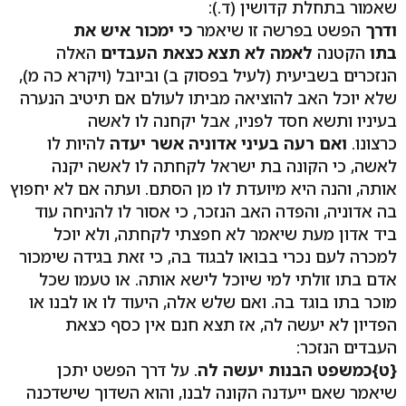
שאמור בתחלת קדושין (ד.):
ודרך
הפשט בפרשה זו שיאמר
כי ימכור איש את
בתו
הקטנה
לאמה לא תצא כצאת העבדים
האלה
הנזכרים בשביעית (לעיל בפסוק ב) וביובל (ויקרא כה מ),
שלא יוכל האב להוציאה מביתו לעולם אם תיטיב הנערה
בעיניו ותשא חסד לפניו, אבל יקחנה לו לאשה
כרצונו.
ואם רעה בעיני אדוניה אשר יעדה
להיות לו
לאשה, כי הקונה בת ישראל לקחתה לו לאשה יקנה
אותה, והנה היא מיועדת לו מן הסתם. ועתה אם לא יחפוץ
בה אדוניה, והפדה האב הנזכר, כי אסור לו להניחה עוד
ביד אדון מעת שיאמר לא חפצתי לקחתה, ולא יוכל
למכרה לעם נכרי בבואו לבגוד בה, כי זאת בגידה שימכור
אדם בתו זולתי למי שיוכל לישא אותה. או טעמו שכל
מוכר בתו בוגד בה. ואם שלש אלה, היעוד לו או לבנו או
הפדיון לא יעשה לה, אז תצא חנם אין כסף כצאת
העבדים הנזכר:
{ט}
כמשפט הבנות יעשה לה
. על דרך הפשט יתכן
שיאמר שאם ייעדנה הקונה לבנו, והוא השדוך שישדכנה