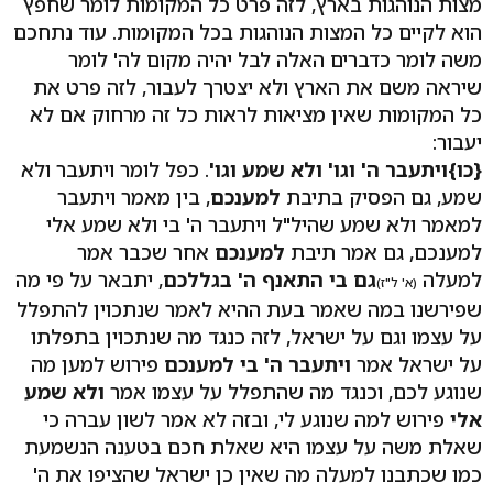
מצות הנוהגות בארץ, לזה פרט כל המקומות לומר שחפץ
הוא לקיים כל המצות הנוהגות בכל המקומות. עוד נתחכם
משה לומר כדברים האלה לבל יהיה מקום לה' לומר
שיראה משם את הארץ ולא יצטרך לעבור, לזה פרט את
כל המקומות שאין מציאות לראות כל זה מרחוק אם לא
יעבור:
{כו}
ויתעבר ה' וגו' ולא שמע וגו'
. כפל לומר ויתעבר ולא
שמע, גם הפסיק בתיבת
למענכם
, בין מאמר ויתעבר
למאמר ולא שמע שהיל"ל ויתעבר ה' בי ולא שמע אלי
למענכם, גם אמר תיבת
למענכם
אחר שכבר אמר
למעלה
גם בי התאנף ה' בגללכם
, יתבאר על פי מה
(א' ל"ז)
שפירשנו במה שאמר בעת ההיא לאמר שנתכוין להתפלל
על עצמו וגם על ישראל, לזה כנגד מה שנתכוין בתפלתו
על ישראל אמר
ויתעבר ה' בי למענכם
פירוש למען מה
שנוגע לכם, וכנגד מה שהתפלל על עצמו אמר
ולא שמע
אלי
פירוש למה שנוגע לי, ובזה לא אמר לשון עברה כי
שאלת משה על עצמו היא שאלת חכם בטענה הנשמעת
כמו שכתבנו למעלה מה שאין כן ישראל שהציפו את ה'