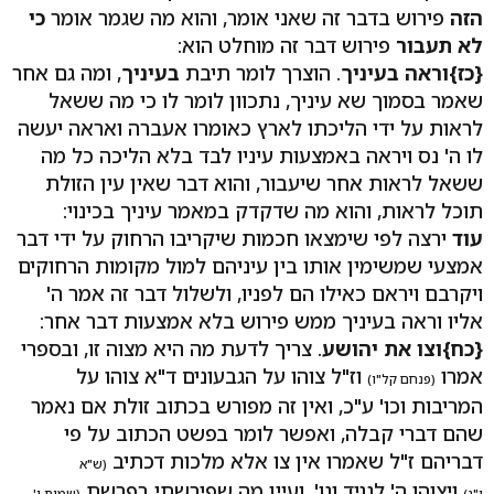
הזה
פירוש בדבר זה שאני אומר, והוא מה שגמר אומר
כי
לא תעבור
פירוש דבר זה מוחלט הוא:
{כז}
וראה בעיניך
. הוצרך לומר תיבת
בעיניך
, ומה גם אחר
שאמר בסמוך שא עיניך, נתכוון לומר לו כי מה ששאל
לראות על ידי הליכתו לארץ כאומרו אעברה ואראה יעשה
לו ה' נס ויראה באמצעות עיניו לבד בלא הליכה כל מה
ששאל לראות אחר שיעבור, והוא דבר שאין עין הזולת
תוכל לראות, והוא מה שדקדק במאמר עיניך בכינוי:
עוד
ירצה לפי שימצאו חכמות שיקריבו הרחוק על ידי דבר
אמצעי שמשימין אותו בין עיניהם למול מקומות הרחוקים
ויקרבם ויראם כאילו הם לפניו, ולשלול דבר זה אמר ה'
אליו וראה בעיניך ממש פירוש בלא אמצעות דבר אחר:
{כח}
וצו את יהושע
. צריך לדעת מה היא מצוה זו, ובספרי
אמרו
וז"ל צוהו על הגבעונים ד"א צוהו על
(פנחם קל"ו)
המריבות וכו' ע"כ, ואין זה מפורש בכתוב זולת אם נאמר
שהם דברי קבלה, ואפשר לומר בפשט הכתוב על פי
דבריהם ז"ל שאמרו אין צו אלא מלכות דכתיב
(ש"א
ויצוהו ה' לנגיד וגו', ועיין מה שפירשתי בפרשת
י"ג)
(שמות ו'