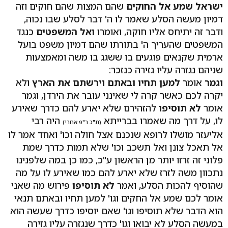
ישראל שמע אל החוקים
שהם המצות שהם חוקים וזה
דמיון מעשה הסלע שאמר לו ה' דבר לסלע שבו נכוה,
ודבר זה יתיחס אליו חוקה, ואומרו
ואל המשפטים
כנגד
המשפטים שהעריך ה' בתורתו שהם דמיון משפט בועל
ארמית שקנאים פוגעים בו ששגג בו משה ומאמצעות
שניהם נגזרה עליו גזירה כנזכר:
וגמר
אומר
למען תחיו ובאתם וירשתם את הארץ
ולא
יקרה לכם כאשר קרה לי שאינני עובר את הירדן, וגמר
אומר
לא תוסיפו
להזהירם שלא יארע להם כדרך שאירע
לו, על דרך מה שאמרו בברייתא
היה רבי
(ת"כ ר"פ אחרי)
אליעזר מושלו לרופא שנכנם אצל חולה וכו' ואחד אמר לו
אל תאכל צונן ואל תשכב וכו' שלא תמות כדרך שמת
פלוני זה זרזו יותר מן הראשון ע"כ, כמו כן במה שלפנינו
נתכוון משה לזרז שלא יארע להם כמו שאירע לו על מה
שהוסיף להכות הסלע, ואמר
לא תוסיפו
פירוש מה שאני
אומר לכם שמע אל החקים וגו' למען תחיו ובאתם תנאי
הוא הדבר שלא תוסיפו וגו' שאם יוסיפו כדרך שעשה הוא
במעשה הסלע לא יבואו וגו' כדרך שנגזרה עליו גזירה