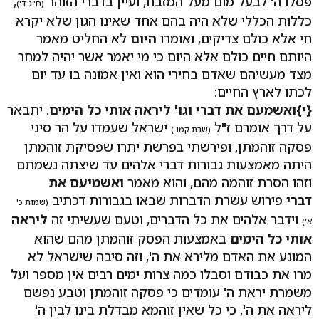
פסלו ה' לבעל מום מעל המזבח, ועיין בדברי הזוהר
,
(ח"ג ד')
כללות הכללי שלא היה בהם אחד שאינו הגון שלא יקרא
חי אלא כולם צדיקים, ואומרו
היום
לא החליט מאמר
היותם חיים כולם אלא היום כי מי יאמר אשר יהיה למחר
מצד מעשיהם שאדם בחירי הוא ואין אמונה בו עד יום
לכתו לארץ החיים:
{י}ואשמעם את דברי וגו' ליראה אותי כל הימים
. יתבאר
על דרך אומרם ז"ל
ישראל שעמדו על הר סיני
(שבת קמו.)
פסקה זוהמתן, ופירשתי בפרשת יתרו שפסיקת זוהמתן
היתה מאמצעות גבורות דברי אלהים עד שיצתה נשמתם
וזהו הסרת זוהמה מהם, והוא מאמר
ואשמיעם את
דברי
פירוש עשרת הדברות שבאו בגבורות דכתיב
(שמות כ'
וידבר אלהים את כל הדברים, וטעם שעשיתי זה
ליראה
א')
אותי כל הימים
באמצעות הפסק זוהמתן מהם שהוא
המונע את האדם מלירא את ה', וזה סיבה שישראל לא
מרו את כבודם וסבלו כמה צרות ימים רבים אין מספר ועל
משמרת יראת ה' עומדים כי פסקה זוהמתן וטבע נפשם
ליראה את ה', כי כל שאין זוהמא מבדלת בינו לבין ה'