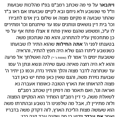
ויתבאר
על פי מה שכתב רמב"ם בפ"ו מהלכות שבועות
וז"ל מי שנשבע ולא ניחם ובא לקיים שבועתו אם ראו ב"ד
שהתר שבועה זו מקיום מצוה או שלום בין אדם לחבירו
וכו' בית דין נושאים ונותנים עמו עד שיתנחם וכו' ומתירים
לו ע"כ, ומשמע שהגם שאין פתח זו אצלו פתח אף על פי
כן מתחכמין עליו להתחרט, והוא מה שנתכוון משה
בטענתו לפני ה'
אתה החילות
שהוא התיר לו שבועתו
כשנשבע ליתרו הגם שלא היה חפץ להתיר, והראיה
ששבעת ימים ה' אמר לו
לכה ואשלחך אל פרעה
(שמות ג' י')
והוא לא היה רוצה מאיזה טעם שיהיה ונשא ונתן ה' עמו
עד שנתרצה לדבר מצוה והלך והתיר נדרו, וכמו כן יתיר ה'
שבועת גזירת משה, והגם שאין כאן פתח יש כאן דבר
מצוה להראותו את הארץ הטובה כאומרו אעברה נא
ואראה וגו', ואם תאמר מה דמיון דין שכתב רמב"ם
לשאלת משה, כי דין רמב"ם המתיר הוא המקיים המצוה
ולזה מתירין לו, אבל מה שלפנינו ה' נשבע ובהתרתו משה
הוא שעושה מצות הליכת הארץ, לזה דקדק משה בדבריו
ואמר
את עבדך
וידוע כי מה שקנה עבד קנה רבו: