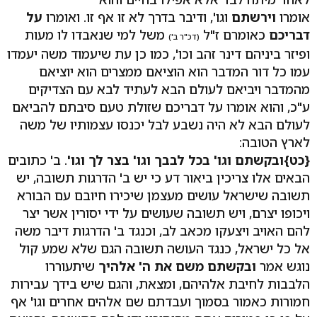
אומרו
וירשתם
וגו', ודיבר בדרך לא זו אף זו. ואומרו
על
דבריכם
כאומרם ז"ל
משל למי שנאבדו לו מעות
(דכ"ר ב')
ופיזר ביניהם דינר זהב וכו', כמו כן עת שיעמוד משה יעמדו
עמו כל דור המדבר הוא הוציאם ממצרים הוא יוציאם
מהמדבר ויביאם לעולם הבא לעתיד לבא עם הצדיקים
ע"כ, והוא אומרו על דבריכם שזולת טעם סיבתם להביאם
לעולם הבא לא היה נשבע לבל יכנסו עצמותיו של משה
לארץ הטובה:
{כט}ובקשתם וגו' בכל לבבך וגו' בצר לך וגו'
. ב' כתובים
הבאים אלו צריכין ביאור דע כי יש ב' הדרגות תשובה, יש
תשובה שישראל עושים מעצמן שיכירו חיובם עם הבורא
ויכופו יצרם, ויש תשובה שעושים על ידי יסורין אשר יצר
להם האויב ויצעקו מכאב לב, וכנגד ב' הדרגות דיבר משה
אל כל ישראל, כנגד העושה תשובה הגם שלא שמע קול
נוגש אמר
ובקשתם משם את ה' אלהיך
שיתעוררו
הלבבות לחיבת אלהיהם, ומצאת, והגם שיש בידך עבירות
חמורות כאמור בסמוך ועבדתם שם אלהים אחרים וגו' אף