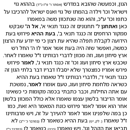
הגון, וכמעשה שהובא במדרש
בההוא גוי
(אסתר ר' פ"ז כ"ד)
וישראל וכו' וילדה בהמתו של גוי ואנס ישראל להרכיבו על
כתפו וכו' ע"כ, והוא מה שנתכוון משה במאמרו
כאן
ואתחנן
ל' תחנונים זה כנגד תנאי א',
אל ה'
שבקש
ממקור הרחמים זה כנגד תנאי ב',
בעת ההיא
פירוש בעת
הידועה לקבלת תפלה שהיא עת רצון כי מי יודע עת הרצון
כמשה, ואפשר שזה היה בעת אשר אמר לו ה' החל רש
ארץ סיחון ועוג, וזה מכוון לדברי רבותינו ז"ל שאמרו לאחר.
שכבש ארץ סיחון ועוג וכו' זה כנגד תנאי ג',
לאמר
פירוש
פירש אמריו כמצטרך שלא יסבלו דבריו דבר בלתי הגון זה
כנגד תנאי ד', ולדברי רבותינו ז"ל שאמרו בעת ההיא
כשראה מלחמת סיחון ועוג, טעם אומרו
לאמר
, נמשכת
עם אתה החילות, וכבר כתבתי בכמה מקומות כי כשאינו
אומר הדיבור בלשון עצמו שאמרו אלא כולל המכוון בלשון
אחר הוא אומר לאמר פירוש כונת המאמר היא זאת, כמו
כן במה שלפנינו אמר לאמר להעירך על זה, ויש מרבותינו
ז"ל שאמרו
בעת ההיא כשאמר לו
לא
(. לק, יט)
(במרבר כ' י"ב)
תביאו את הקהל וגו', ויש שאמרו
כשאמר לו
(רבה)
(במדבר כ"ז