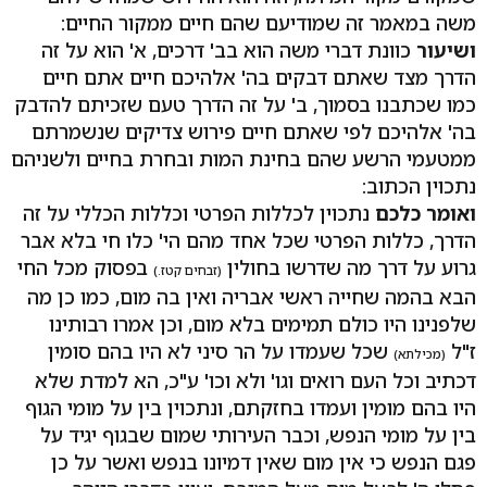
משה במאמר זה שמודיעם שהם חיים ממקור החיים:
ושיעור
כוונת דברי משה הוא בב' דרכים, א' הוא על זה
הדרך מצד שאתם דבקים בה' אלהיכם חיים אתם חיים
כמו שכתבנו בסמוך, ב' על זה הדרך טעם שזכיתם להדבק
בה' אלהיכם לפי שאתם חיים פירוש צדיקים שנשמרתם
ממטעמי הרשע שהם בחינת המות ובחרת בחיים ולשניהם
נתכוין הכתוב:
ואומר כלכם
נתכוין לכללות הפרטי וכללות הכללי על זה
הדרך, כללות הפרטי שכל אחד מהם הי' כלו חי בלא אבר
גרוע על דרך מה שדרשו בחולין
בפסוק מכל החי
(זבחים קטז.)
הבא בהמה שחייה ראשי אבריה ואין בה מום, כמו כן מה
שלפנינו היו כולם תמימים בלא מום, וכן אמרו רבותינו
ז"ל
שכל שעמדו על הר סיני לא היו בהם סומין
(מכילתא)
דכתיב וכל העם רואים וגו' ולא וכו' ע"כ, הא למדת שלא
היו בהם מומין ועמדו בחזקתם, ונתכוין בין על מומי הגוף
בין על מומי הנפש, וכבר העירותי שמום שבגוף יגיד על
פגם הנפש כי אין מום שאין דמיונו בנפש ואשר על כן