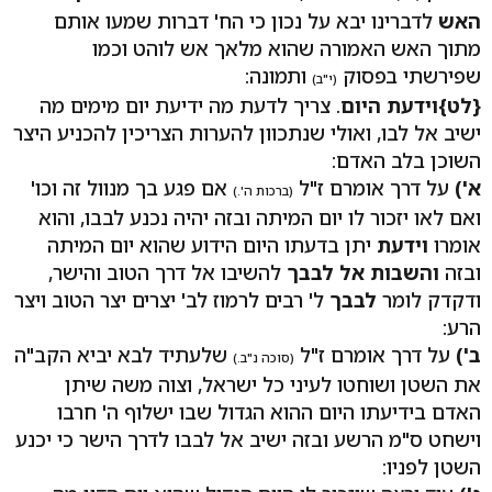
האש
לדברינו יבא על נכון כי הח' דברות שמעו אותם
מתוך האש האמורה שהוא מלאך אש לוהט וכמו
שפירשתי בפסוק
ותמונה:
(י"ב)
{לט}וידעת היום
. צריך לדעת מה ידיעת יום מימים מה
ישיב אל לבו, ואולי שנתכוון להערות הצריכין להכניע היצר
השוכן בלב האדם:
א')
על דרך אומרם ז"ל
אם פגע בך מנוול זה וכו'
(ברכות ה'.)
ואם לאו יזכור לו יום המיתה ובזה יהיה נכנע לבבו, והוא
אומרו
וידעת
יתן בדעתו היום הידוע שהוא יום המיתה
ובזה
והשבות אל לבבך
להשיבו אל דרך הטוב והישר,
ודקדק לומר
לבבך
ל' רבים לרמוז לב' יצרים יצר הטוב ויצר
הרע:
ב')
על דרך אומרם ז"ל
שלעתיד לבא יביא הקב"ה
(סוכה נ"ב.)
את השטן ושוחטו לעיני כל ישראל, וצוה משה שיתן
האדם בידיעתו היום ההוא הגדול שבו ישלוף ה' חרבו
וישחט ס"מ הרשע ובזה ישיב אל לבבו לדרך הישר כי יכנע
השטן לפניו: