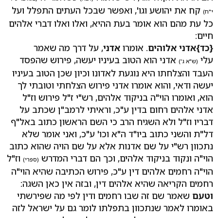
קח את יהושע וגו', ואפשר שבכל העתים התפלל ועל
י"ח)
כל עת מהם הוא אומר בעת ההיא, ואלו ואלו דברי אלהים
חיים:
{כד}
אדני אלוהים
. אומרו
אדני
, על דרך מה שאמר
עלי
אדני הוא הטוב בעיניו יעשה, פירוש שהפסד
(ש"א ג')
העבד והצלחתו היא נוגעת לאדונו וכיון שכן הטוב בעיניו
יעשה ודאי, והוא אומרו אדני פירוש הצלחתי וטובתי לך
הוא, ואומרו הוי"ה בניקוד אלהים, רש"י ז"ל פירוש וז"ל
אדני אלהים רחום בדין ע"כ, וראיתי לרמב"ן שכתב על
דבריו וז"ל ולא השגיח הרב כי השם הראשון כתוב באל"ף
דל"ת והשני כתוב ביו"ד ה"א וכו' ע"כ, ואני אומר שלא
נתכוון רש"י על שם אדנות אלא על שם הויה שהוא כתוב
הוי"ה ונקוד בניקוד אלהים, וכך הם דברי המדרש
וז"ל
(ספרי)
הוי"ה רחמים אלהים דין ע"כ, פירוש הכתיבה שהיא הוי"ה
רחמים הקריאה שהיא אלהים דין, ובזה אין כאן השגה:
וטעם
שאמר שם זה שבו רחמים ודין לפי מה שפירשתי
באומרו לאמר שנתכוון בתפלתו לומר גם על ישראל לזה