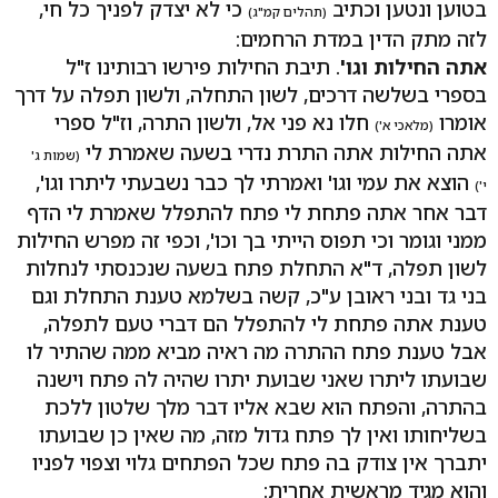
בטוען ונטען וכתיב
כי לא יצדק לפניך כל חי,
(תהלים קמ"ג)
לזה מתק הדין במדת הרחמים:
אתה החילות וגו'
. תיבת החילות פירשו רבותינו ז"ל
בספרי בשלשה דרכים, לשון התחלה, ולשון תפלה על דרך
אומרו
חלו נא פני אל, ולשון התרה, וז"ל ספרי
(מלאכי א')
אתה החילות אתה התרת נדרי בשעה שאמרת לי
(שמות ג'
הוצא את עמי וגו' ואמרתי לך כבר נשבעתי ליתרו וגו',
י')
דבר אחר אתה פתחת לי פתח להתפלל שאמרת לי הדף
ממני וגומר וכי תפוס הייתי בך וכו', וכפי זה מפרש החילות
לשון תפלה, ד"א התחלת פתח בשעה שנכנסתי לנחלות
בני גד ובני ראובן ע"כ, קשה בשלמא טענת התחלת וגם
טענת אתה פתחת לי להתפלל הם דברי טעם לתפלה,
אבל טענת פתח ההתרה מה ראיה מביא ממה שהתיר לו
שבועתו ליתרו שאני שבועת יתרו שהיה לה פתח וישנה
בהתרה, והפתח הוא שבא אליו דבר מלך שלטון ללכת
בשליחותו ואין לך פתח גדול מזה, מה שאין כן שבועתו
יתברך אין צודק בה פתח שכל הפתחים גלוי וצפוי לפניו
והוא מגיד מראשית אחרית: