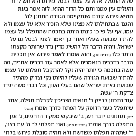
שלא התפלל אלא על עצמו לבטל גזירתו ולא חש לדורו
והעלים עין ממנו ותם כל הדור ההוא, לזה אמר
בעת
ההיא
פירוש קודם שנתקיימה הגזירה התחנן לה':
והגם
שבתחילתו לא מצינו שלא הזכיר אלא על עצמו ולא
עמו, אף על פי כן כונתו היתה בחכמה שהתפלל על עצמו
להתיר שבועה שעליו ואחר כך יאמר לפניו לבטל גם על
ישראל, ויהיה הדבר קל להשיג מדין נדר שהותר מקצתו
הותר כלו
, והוא אומרו
לאמר
פירוש אין תכלית
(נדרים סו.)
הדבר בדברים הנאמרים אלא לאמר עוד דברים אחרים, וזה
עשה בחכמה כי יותר יהיה נקל להתקבל תפלתו על עצמו
להתיר שבועת הגזירה שעליו להיותו נקי וצדיק מהתיר
שבועת גזירת ישראל שהם בעלי העון, וכל דברי משה יגידו
צדקת ה' עשה:
עוד
נתכוון לדייק ד' תנאים הצריכין לקבלת תפלה, אחד
שיתפלל כעני הדופק על הפתח כדרך אומרו
(משלי
תחנונים ידבר רש, ב' שיבקש ממקור הרחמים, ג' זמן
י"ח)
התפלה כדרך אומרו
ואני תפלתי לך ה' עת רצון,
(תהלים ס"ט)
ד' שתהיה תפלתו מפורשת ולא תהיה סובלת פירוש בלתי