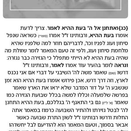
{כג}
ואתחנן אל ה' בעת ההיא לאמר
. צריך לדעת
אומרו
בעת ההיא
, ורבותינו ז"ל אמרו
כשראה שנפל
(ספרי)
סיחון ועוג לפניו וכו', לדבריהם חוזר למה שלפניו שהיא
מלחמת סיחון ועוג, ולפי זה טעם המאמר לומר שזולת מה
שהיה בעת ההיא לא הייתי מתפלל כי הגזירה כבר נגזרה:
ונראה
לומר בהעיר עוד אמרו
לאמר
, ורבותינו ז"ל
דרשו
שאמר משה לה' השיבני על דברי אם אני נכנס
(שם)
לארץ, וזה דרך דרש, אכן פירוש אומרו בעת ההיא הוא זמן
שנשבע ה' על דור המדבר שלא יראו את הארץ שאמר
בפרשה שלמעלה וכללו למשה בכלל שבועת הגזירה כמו
שאמר
גם בי התאנף ה' בגללכם, בעת ההיא התחנן
(א' ל"ז)
לה' לבטל גזירתו ולהתיר השבועה כרמוז במאמר אתה
החלות ודרשו רבותינו ז"ל לשון התרת שבועה כאשר
אבאר בסמוך, וטעם המאמר הוא להודיעם לבל יחשדהו