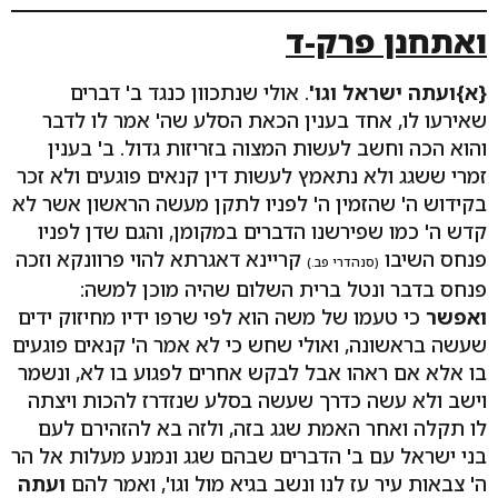
ואתחנן פרק-ד
{א}ועתה ישראל וגו'
. אולי שנתכוון כנגד ב' דברים
שאירעו לו, אחד בענין הכאת הסלע שה' אמר לו לדבר
והוא הכה וחשב לעשות המצוה בזריזות גדול. ב' בענין
זמרי ששגג ולא נתאמץ לעשות דין קנאים פוגעים ולא זכר
בקידוש ה' שהזמין ה' לפניו לתקן מעשה הראשון אשר לא
קדש ה' כמו שפירשנו הדברים במקומן, והגם שדן לפניו
פנחס השיבו
קריינא דאגרתא להוי פרוונקא וזכה
(סנהדרי פב.)
פנחס בדבר ונטל ברית השלום שהיה מוכן למשה:
ואפשר
כי טעמו של משה הוא לפי שרפו ידיו מחיזוק ידים
שעשה בראשונה, ואולי שחש כי לא אמר ה' קנאים פוגעים
בו אלא אם ראהו אבל לבקש אחרים לפגוע בו לא, ונשמר
וישב ולא עשה כדרך שעשה בסלע שנזדרז להכות ויצתה
לו תקלה ואחר האמת שגג בזה, ולזה בא להזהירם לעם
בני ישראל עם ב' הדברים שבהם שגג ונמנע מעלות אל הר
ה' צבאות עיר עז לנו ונשב בגיא מול וגו', ואמר להם
ועתה