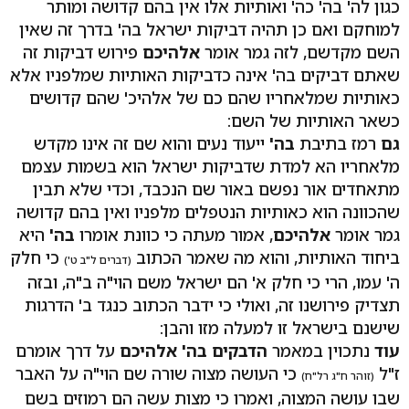
כגון לה' בה' כה' ואותיות אלו אין בהם קדושה ומותר
למוחקם ואם כן תהיה דביקות ישראל בה' בדרך זה שאין
השם מקדשם, לזה גמר אומר
אלהיכם
פירוש דביקות זה
שאתם דביקים בה' אינה כדביקות האותיות שמלפניו אלא
כאותיות שמלאחריו שהם כם של אלהיכ' שהם קדושים
כשאר האותיות של השם:
גם
רמז בתיבת
בה'
ייעוד נעים והוא שם זה אינו מקדש
מלאחריו הא למדת שדביקות ישראל הוא בשמות עצמם
מתאחדים אור נפשם באור שם הנכבד, וכדי שלא תבין
שהכוונה הוא כאותיות הנטפלים מלפניו ואין בהם קדושה
גמר אומר
אלהיכם
, אמור מעתה כי כוונת אומרו
בה'
היא
ביחוד האותיות, והוא מה שאמר הכתוב
כי חלק
(דברים ל"ב ט')
ה' עמו, הרי כי חלק א' הם ישראל משם הוי"ה ב"ה, ובזה
תצדיק פירושנו זה, ואולי כי ידבר הכתוב כנגד ב' הדרגות
שישנם בישראל זו למעלה מזו והבן:
עוד
נתכוין במאמר
הדבקים בה' אלהיכם
על דרך אומרם
ז"ל
כי העושה מצוה שורה שם הוי"ה על האבר
(זוהר ח"ג רל"ח)
שבו עושה המצוה, ואמרו כי מצות עשה הם רמוזים בשם