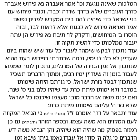
המלכות שאינה נוגעת וכו' אמר
אעברה נא
פירוש אעברה
כדרך העוברים שלא בדרך שררה וכבוד, וכנגד מיחוש עם
בני ישראל כדי שיהיה להם בית המקדש לפדיון נפשם
אמר
ואראה
פירוש לא לבנות אלא לראות לבד, ובזה
הוסרו ב' המיחושים, ודקדק לו' תיבת
נא
פירוש הן עתה
יעבור ממלכותו כדי להשיג תקוה זו:
עוד
נתכוון לבקש שימהר לעבור כל עוד שיש שהות ביום
שעדיין לא כלו לו ימיו, ולמה שכתבתי בפירוש בעת ההיא
שנתכוון אל זמן הגזירה של המרגלים, נתכוון לומר שממהר
לעבור בזמן זה שעדיין ימיו רבים, ומתוך הדברים תשכיל
שנתכוון לבטל גזרת ישראל, כי גזרתם היתה שימותו
במדבר ולא ימותו מיתת כרת עד שיהיו כלם בני ס' שנה,
ואם יכנס משה אז הדבר מובן מעצמו שיכנסו כל ישראל
שלא גזר ה' עליהם שימותו מיתת כרת:
עוד
יתבאר על דרך אומרם ז"ל
כי הגואל המקווה
(במד"ר פי"ט)
לעם המקוים הוא משה עצמו, ובספר הזוהר
גם כן
(ח"ב ק"כ)
רמזוה בפסוק מה שהיה הוא שיהיה, והן הנביא משה ידע
הדברים כי גלה ה' סודו אל עבדו נאמן ביתו שיבא זמן