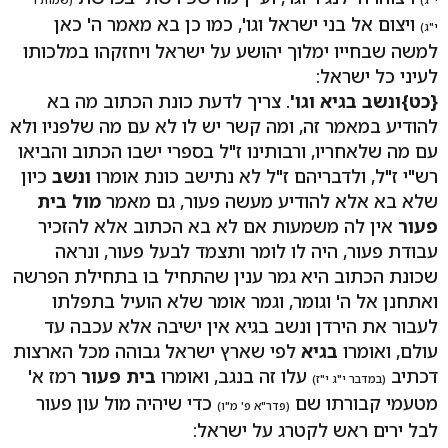
ויצום אל בני ישראל וגו', כמו כן בא מאמר ה' כאן
י"ג)
למשה שבחייו ימלוך יהושע על ישראל ויחזקהו במלכותו
לעיני כל ישראל:
{כט}
ונשב בגיא וגו'
. צריך לדעת כונת הכתוב מה בא
להודיע במאמר זה, ומה קשר יש לו לא עם מה שלפניו ולא
עם מה שלאחריו, ורבותינו ז"ל בספרי ישבו הכתוב והביאו
רש"י ז"ל, ולדבריהם ז"ל לא נתישב כונת אומרו
ונשב
כיון
שלא בא אלא להודיע מעשה פעור, גם מאמר
מול בית
פעור
אין לה משמעות אם לא בא הכתוב אלא להזכיר
עבודת פעור, היה לו לומר ותצמד לבעל פעור, ונראה
שכונת הכתוב היא גמר ענין שהתחיל בו בתחילת הפרשה
ואתחנן אל ה' וגומר, וגמר אומר שלא הועיל בתפלתו
לעבור את הירדן ונשב בגיא אין ישיבה אלא עכבה עד
עולם, ואומרו
בגיא
לפי שארץ ישראל גבוהה מכל הארצות
דכתיב
עלו זה בנגב, ואומרו
בית פעור
רמז א'
(במדבר י"ג י"ז)
מטעמי קבורתו שם
כדי שיהיה מול עון פעור
(פדר"א פ' מ"ו)
לבל ירים ראש לקטרג על ישראל: