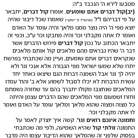
מטבעו לירא ה' הנכבד ב"ה:
{יב}קול דברים אתם שומעים
. אומרו
קול דברים
, יתבאר
על פי דבריהם ז"ל
שאמרו שכל דיבור שהיה
(שהש"ר פ' ישקני)
יוצא מפי ה' היה נוצר ממנו מלאך והיה עומד על האדם
ואומר לו אתה מקבלני וכו' והיה מחבקו וכו' ע"כ, וכפי זה
יתבאר הכתוב על נכון
קול דברים
פירוש הדברים אשר
דבר ה' שהיו נבראים מהם מלאכים קול אותם מלאכים
שנקראים דברים אתם שומעים, ועיין מה שכתבתי בפרשת
יתרו שלא שמעו ישראל מפי הגבורה אלא אנכי וגו' ולא
יהיה לך וגו' אבל השמנה דברות הגם שיצאו כאחד יחד
עשרת הדברות לא יכלו לסבול לשמוע אלא ב' והח' עמדו
המלאכים שנחצבו מקולו יתברך בהם עד שחזרה נשמתם
וחזרו ושמעום מפי המלאכים שהם הדברים עצמן והיתה
כל מצוה ומצוה שהוא מלאך ומלאך עומד על האדם ואומר
לו אתה מקבלני וכו':
ותמונה אינכם רואים וגו'
. קשה איך יוצדק לאמר על
התמונה
זולתי קול
שהיא השמיעה, ולפי מה שכתבתי
בפסוק שלפני זה שהמלאך שהוא הדיבור עצמו היה מדבר