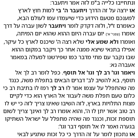
ונתחייבו כלייה ב"מ לזה אמר ויתעבר:
או
ירצה על זה הדרך
ויתעבר ה' בי
למות חוץ לארץ
למענכם מטעם הידוע כדי שיעמדו עמו לעולם הבא,
כאומרם ז"ל, ולזה דקדק לומר
ויתעבר
לשון עברה על דרך
אומרו
יום עברה היום ההוא שהוא יום המיתה,
(צפני' א')
ואומרו
ולא שמע אלי
שלא רצה ה' שיכנס לארץ כל עיקר,
אפילו בתנאי שיצא ממנה אחר כך ויקבר במקום ההוא
שבו נקבר עם מתי מדבר כמו שפירשנו למעלה במאמר
אעברה נא:
ויאמר וגו' רב לך וגו' אל תוסף
. כפל לומר רב לך אל
תוסף, בא להשיב לב' דברים הבאים בתפלת משה, כנגד
מה שהתפלל על עצמו אמר לו
רב לך
רמז לו בתיבת רב כי
כלום טעם תפלת משה לעבור אל הארץ הוא כדי לקיים
מצות התלויות בארץ, לזה השיבו שאינו צריך לזה כי יש לו
רב טוב אשר יתן לו ה', והוא אומרו רב לך ואינך צריך לשום
תוספת זכות, וכנגד מה שהיה מתפלל על ישראל השתיקו
בגערה ואמר לו אל תוסף דבר וגו':
או
נתכוון לומר על זה הדרך כי כל זכות שתגיע לבאי