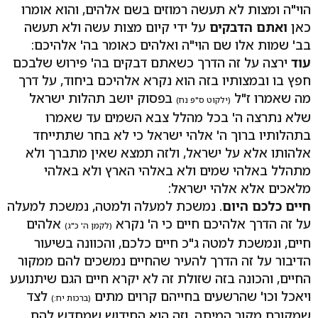
הוי"ה ומצות לא תעשה רמוזים בשם אלהים, והוא אומרו
כאן
ואתם הדבקים
על ידי קיום מצות עשה ולא תעשה
בב' שמות אלו שם הוי"ה ואלהים כאומר בה' אלהיכם:
עוד
ירצה על זה הדרך כשאתם דבקים בה' פירוש שלבכם
חפץ בו ובמצותיו בזה הוא נקרא אלהיכם ביחוד, על דרך
מה שאמרו ז"ל
בפסוק יושב תהלות ישראל
(ילקוט ס"פ נח)
שלא נתרצה ה' בכל מהלל צבא השמים עד שאמרו
בתהלותיו ברוך ה' אלהי ישראל כי לא בחר שתתייחד
אלהותו אלא על ישראל, ולזה תמצא שאין מתברך ולא
מתהלל באלהי שמים ולא באלהי הארץ ולא באלהי
מלאכים אלא אלהי ישראל:
חיים כלכם היום
. נמשכת למעלה ולמטה, נמשכת למעלה
על זה הדרך אלהיכם חיים כי ה' נקרא
אלהים
(לקמן ה' כ"ג)
חיים, ונמשכת למטה ג"כ חיים כלכם, והכוונה בשיעור
הדיבור על זה הדרך להעיר שהחיים נמשכים להם ממקור
החיים, והכונה בזה שזולת זה לא יקרא חיים הגם שיתנועע
ויאכל וכו' שהרשעים בחייהם קרוים מתים
לצד
(ברכות יח:)
שמקורם מקור המיתה, וזה הוא החידוש שמחדש להם