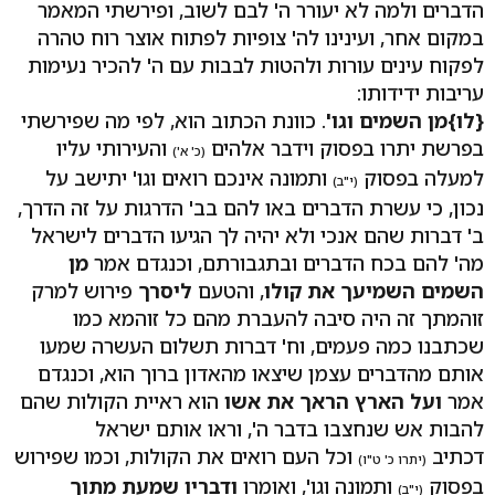
הדברים ולמה לא יעורר ה' לבם לשוב, ופירשתי המאמר
במקום אחר, ועינינו לה' צופיות לפתוח אוצר רוח טהרה
לפקוח עינים עורות ולהטות לבבות עם ה' להכיר נעימות
עריבות ידידותו:
{לו}מן השמים וגו'
. כוונת הכתוב הוא, לפי מה שפירשתי
בפרשת יתרו בפסוק וידבר אלהים
והעירותי עליו
(כ' א')
למעלה בפסוק
ותמונה אינכם רואים וגו' יתישב על
(י"ב)
נכון, כי עשרת הדברים באו להם בב' הדרגות על זה הדרך,
ב' דברות שהם אנכי ולא יהיה לך הגיעו הדברים לישראל
מה' להם בכח הדברים ובתגבורתם, וכנגדם אמר
מן
השמים השמיעך את קולו
, והטעם
ליסרך
פירוש למרק
זוהמתך זה היה סיבה להעברת מהם כל זוהמא כמו
שכתבנו כמה פעמים, וח' דברות תשלום העשרה שמעו
אותם מהדברים עצמן שיצאו מהאדון ברוך הוא, וכנגדם
אמר
ועל הארץ הראך את אשו
הוא ראיית הקולות שהם
להבות אש שנחצבו בדבר ה', וראו אותם ישראל
דכתיב
וכל העם רואים את הקולות, וכמו שפירוש
(יתרו כ' ט"ו)
בפסוק
ותמונה וגו', ואומרו
ודבריו שמעת מתוך
(י"ב)