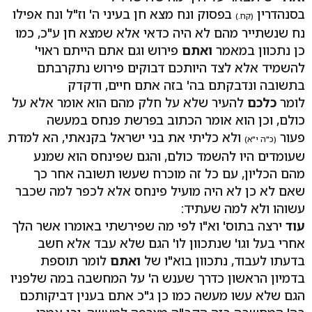
בסנהדרין
בפסוק ונח מצא חן בעיני ה' וז"ל ונח אפילו
(קח.)
נח שנשתייר מהם לא היה כדאי אלא שמצא חן ע"כ, כמו
כן נתכוון במאמר
ואתם
פירוש וגם אתם הייתם ראוי'
להשמיד אלא לצד היותכם דבוקים פירוש נתקרבתם
בתשובה ונדבקתם בה' בזה אתם חיים, ודקדק
לומר
כלכם
להעיר שלא על חלק מהם הוא אומר אלא על
כולם, וכן הוא אומר הכתוב בפרשת פנחס במעשה
פעור
ולא כליתי את בני ישראל בקנאתי, הא למדת
(כ"ה י"א)
שעומדים היו להשמד כולם, והגם שפינחס הוא שמנע
מהם הכליון, עם כל זה מוכרח שעשו תשובה אחר כך
שאם לא כן לא היה מועיל פינחס אלא לכפר למה שכבר
עשוהו ולא למה שעתיד:
עוד
ירצה בתוס' וא"ו לפי מה שפירשתי באומרו אשר הלך
אחרי בעל וגו' שנתכוון לו' הגם שלא עבד אלא חשב
בדעתו לעבוד, נתכוון בוא"ו של
ואתם
לומר תוספת
בדמיון הראשון כדרך שענש ה' על המחשבה במה שלפניו
הגם שלא עשו מעשה כמו כן ג"כ אתם בענין דביקותכם