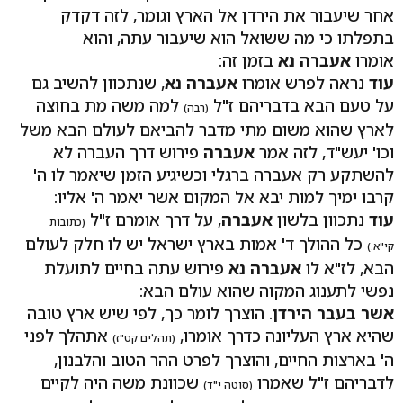
אחר שיעבור את הירדן אל הארץ וגומר, לזה דקדק
בתפלתו כי מה ששואל הוא שיעבור עתה, והוא
אומרו
אעברה נא
בזמן זה:
עוד
נראה לפרש אומרו
אעברה נא
, שנתכוון להשיב גם
על טעם הבא בדבריהם ז"ל
למה משה מת בחוצה
(רבה)
לארץ שהוא משום מתי מדבר להביאם לעולם הבא משל
וכו' יעש"ד, לזה אמר
אעברה
פירוש דרך העברה לא
להשתקע רק אעברה ברגלי וכשיגיע הזמן שיאמר לו ה'
קרבו ימיך למות יבא אל המקום אשר יאמר ה' אליו:
עוד
נתכוון בלשון
אעברה
, על דרך אומרם ז"ל
(כתובות
כל ההולך ד' אמות בארץ ישראל יש לו חלק לעולם
קי"א.)
הבא, לז"א לו
אעברה נא
פירוש עתה בחיים לתועלת
נפשי לתענוג המקוה שהוא עולם הבא:
אשר בעבר הירדן
. הוצרך לומר כך, לפי שיש ארץ טובה
שהיא ארץ העליונה כדרך אומרו,
אתהלך לפני
(תהלים קט"ז)
ה' בארצות החיים, והוצרך לפרט ההר הטוב והלבנון,
לדבריהם ז"ל שאמרו
שכוונת משה היה לקיים
(סוטה י"ד)