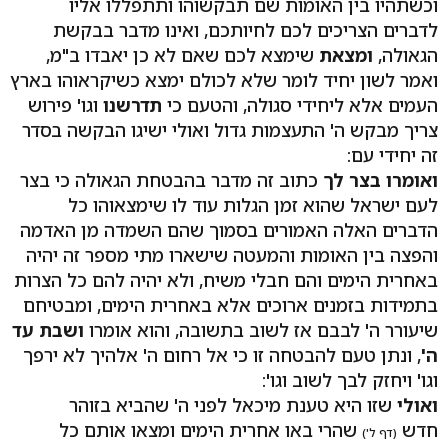
וכשתהיו בין האומות שם תבקשוהו ותתפללו אליו
לדברים הצריכים לכם לחיותכם, ואינו מדבר בבקשת
הגאולה,
ומצאת
שימצא לכם שאם לא כן יאבדו ב"מ,
ואמר לשון יחיד לומר שלא לכולם ימצא כשיקראוהו בארץ
העמים אלא ליחידי סגולה, והטעם כי
תדרשנו
וגו' פירוש
צריך מבקש ה' התעצמות גדול ואולי ישיגו הבקשה בסדר
זה יחידי עם:
ואומרו בצר לך
כתוב זה מדבר בהבטחת הגאולה כי בצר
לעם ישראל שהוא זמן הגלות עוד לו שימצאוהו כל
הדברים האלה האמורים בסמוך שהם השמדה מן האדמה
והפצה בין האומות והמעטה שישארו מתי מספר זה יהיה
באחרית הימים והם חבלי משיח, ולא יהיה להם כל הצרות
בתמידות בזמנים ארוכים אלא באחרית הימים, ומבטיחם
שיעורר ה' לבבם אז לשוב בתשובה, והוא אומרו
ושבת עד
ה'
, ונתן טעם להבטחה זו כי אל רחום ה' אלהיך לא ירפך
וגו' ויחזק לבך לשוב וגו':
ואולי
שזו היא טענת מיכאל לפני ה' שהביא בזוהר
חדש
שהרי באו אחרית הימים ומצאו אותם כל
(דף ל')