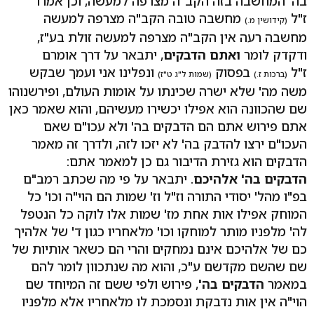
בה' המחשבה בזה הקב"ה מצרפה למעשה, וכן אמרו
ז"ל
מחשבה טובה הקב"ה מצרפה למעשה
(קידושין מ.)
מחשבה רעה אין הקב"ה מצרפה למעשה זולת בע"ז,
ודקדק לומר
ואתם הדבקים
, יתבאר על דרך אומרם
ז"ל
בפסוק
ונפלינו אני ועמך שבקש
(ברכות ז.)
(שמות ל"ג ט"ז)
משה מה' שלא ישרה שכינתו על אומות העולם, ופירשנוהו
שם שהכוונה הוא אפילו יכשירו מעשיהם, והוא שאמר כאן
אתם פירוש אתם הם הדבקים בה' ולא עכו"ם שאם
העכו"ם ירצו להדבק בה' לא יזכו לזה, ולדרך זה מאמר
הדבקים הוא גזירת הדיבור גם כן למאמר אתם:
הדבקים בה' אלהיכם
. יתבאר על פי מה שכתב רמב"ם
בפ"ו מהל' יסודי התורה וז"ל וז' שמות הם הוי"ה וכו' כל
המוחק אפילו אות אחת מז' שמות אלו לוקה כל הנטפל
לה' מלפניו מותר למוחקו וכו' מלאחריו כגון ד' של אלהיך
כם של אלהיכם אינם נמחקים והרי הם כשאר אותיות של
שם שהשם מקדשם ע"כ, והוא מה שנתכוון לומר להם
במאמר
הדבקים בה'
, פירוש ולפי ששם זה המיוחד שם
הוי"ה אין אות נדבקת ונסמכת לו מלאחריו אלא מלפניו