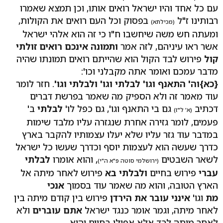
עם כל אחד והיו ישראל רואים אותו, וכן תמצא שאמרו
רבותינו ז"ל
בפסוק וכל העם רואים את הקולות,
(מכילתא)
ומעתה חש משה שיחשבו ח"ו כי זה הוא אלהי ישראל
אשר ראו עיניהם, לזה אמר
ותמונה אינכם רואים זולתי
קול
פירוש לבד הקול הוא שהייתם רואים תמונתו שהיה
מדבר עמכם ואומר אתה מקבלני וכו':
{כא}וה' התאנף וגו' לבלתי וגו' ולבלתי וגו'
. חזר לומר
עוד מאמר זה ולא הספיק מה שאמר בפרשת דברים
דכתיב
גם בי התאנף וגו', גם כפל לו'
לבלתי
ב'
(א' ל"ז)
פעמים, לומר גזירה אחרת שנגזרה עליו מלבד שימות
במדבר עוד גזר עליו שלא יעלו עצמותיו להקבר בארץ
כדרך שעשה הוא לעצמות יוסף וכדרך שעשו כל ישראל
לשאר השבטים
, והוא אומרו
לבלתי
(ירושלמי סוטה פ"א ה"י)
עברי
פירוש בחיים
ולבלתי בא
פירוש לאחר מיתה אל
הארץ הטובה, והוא מה שאמר עוד בסמוך
אנכי
מת
וגו'
אינני עובר את הירדן
פירוש בין קודם מיתה בין
לאחר מיתה, וגמר אומר כנגד ישראל
אתם עוברים
ולא
לאחר מיתה לבד אלא אפילו בחיים והוא