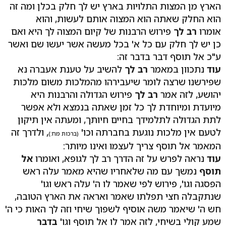
הארץ מן המצות התלויות בארץ יש לך חלק בכלן ומה זה
הוא החלק שאתה הוא המצוה אותם לעשות, והוא
אומרו
רב לך
פירוש הרבנות של קיום המצוה לך היא ואם
כן יש לך חלק עם כל א' בכל מעשה אשר יעשו שם ואשר
ע"כ אל תוסף דבר בדבר זה:
עוד
נתכוון במאמר
רב לך
להשיב על טענת אעברה נא
שפירשנו שרצה לומר שיעבירהו מהמלכות משום מלכות
יהושע, לזה אמר
רב לך
פירוש הגדולה והרבנות היא
מיועדת ומיוחדת לך כל זמן שאתה בנמצא ולא אפשר
לתת הגדולה לתלמידך בחיים חיותך, ומעתה אין תיקון
לטעם אין מלכות נוגעת בחברתה וכו'
, ולדרך זה
(ברכות מח:)
המאמר אל תוסף צריך לעצמו ואינו מיותר:
עוד
נראה לפרש על זה הדרך רב לך לגופא, ואומרו
אל
תוסף
נמשך עם מה שלאחריו שהיא מאמר עלה ראש
הפסגה וגו', פירוש לפי שאמר לו ה' עלה ראש וגו'
שנתקבלה חצי תפלתו שאמר ואראה את הארץ הטובה,
חש ה' שיאמר משה אוסיף לשפוך שיחי וזה לך האות כי ה'
שמע קולי בשיחי, לזה אמר לו אל תוסף וגו'
בדבר