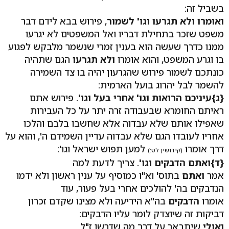
בשביל זה:
ואומרו ולא תגרעו וגו' לשמור
, פירוש בבא לידם דבר
משפט שזכר בתחילת דבריו ואל המשפטים לא יגרעו
ממנו כדרך שעשה הוא בענין זמרי שנשמר מלבקש לפגוע
בו וגרע המשפט, והוא אומרו
ולא תגרעו
הגם שתהיה
כונתכם לשמור פירוש שהגרעון יהיה בו צד השמירה
להשמר לבל יהרוג בועל הארמית:
{ג}עיניכם הרואות וגו' אחרי בעל וגו'
. פירוש אתם
ראיתם החומרא שבעבודה זרה יתר על כל העבירות
שאפילו אותם שלא עבדוה אלא שחשבו בלבם והלכו
אחריו לעובדו הגם שלא עבדוה עדיין השמידם ה', והוא על
דרך אומרו
למען תפוש ישראל וגו':
(קידושין לט:)
{ד}ואתם הדבקים וגו'
. צריך לדעת למה
אמר
ואתם
בתוס' וא"ו כמוסיף על ענין ראשון ולא ידמו
הנדבקים בה' להולכים אחרי בעל פעור, עוד
אומרו
הדבקים
בה"א הידיעה ולא מצינו שקדם זכרון
דביקות זה שיוצדק לומר עליו הדבקים:
ואולי
שיתבאר על דרך מה שדרשו ז"ל