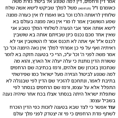
אמר דין ורחמים, דין למה שנוגע אל ביטול גזרת משה
כאומרם ז"ל
משל למלך שביקש לישא אשה שלח
(תנחומא)
שלוחין לראותה הלכו וכו' באו ואמרו לו אין כעורה ממנה
שמע השושבין אמר לו מרי אין נאה ממנה בעולם בא
לישא אותה אמר אבי הנערה לשלוחי המלך נשבע אני
שאין אחד מכם נכנס כיון שבזיתם אותה בא שושבין
לכנס א"ל אף אתה לא תכנס אמר לו השושבין אני לא
ראיתיה ואף על פי כן אמרתי למלך אין נאה הימנה וכו' כך
אמר משה לפני ה' וכו' ע"כ, הרי כי בטענה חזקה בא לומר
ששורת הדין נותנת כי עלה יעלה אל הארץ, והוא מה
שנתכוון בזכרון שם אלהים, ורמז בכתיבה שם הרחמים
למה שנוגע לביטול הגזירה מעל ישראל כמו שפירשתי
בתיבת לאמר, ונתחכם להזכיר שם הדין לפי שבנגלה לא
התפלל אלא על עצמו, ורמז שם הרחמים בנסתר לפי
שתפלת ישראל היתה בנסתר אצלו בכח אחר שיהיה נענה
בשביל עצמו:
עוד
אפשר כי לצד שבא בטענה לזכות כפי הדין הוכרח
לשתף מדת הרחמים כי מי זה יצטדק לפני מלך עולם