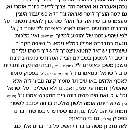
{כה}
אעברה נא ואראה וגו'
. צריך לדעת כוונת אומרו
נא
,
גם למה הוצרך לומר
ואראה
וגו' הלא כשיעבור הענין
מעצמו מובן שיראה וכו', ואולי שנתכוין להשיב תשובה על
הדברים המונעים ביאתו לארץ כאומרם ז"ל שהם ב', א'
לפי שהגיע זמנו של יהושע למלוך
ואין מלכות
(תנחומא)
נוגעת בחברתה אפילו כמלא נימא, ב' שצפה הקב"ה
שעתידין ישראל לחטוא ויצטרך להשליך חמתו עליהם
וחשב ה' למשכן בשבילם הבית המקודש כרמוז בתיבת
משכן משכן כאומרם ז"ל
, ובזה יש תקוה ותכלית
(שמו"ר פנ"א)
טוב לישראל וכמאמרם ז"ל
בפסוק מזמור
(מדרש תהלים ע"ט)
לאסף אלהים באו גוים וגו' מזמור קינה מבעי ליה אלא
שהשליך חמתו על עצים ואבנים ולא השליכה על ישראל
וכו' ע"כ, ואם היה משה בונה בית המקדש אמרו ז"ל
(סוטה
שלא היתה אומה ולשון שולטת בו וזה יסובב לשפוך
ט'.)
חמתו עליהם לכלותם, וכמו שפירשתי בפרשת דברים
בפסוק
גם בי התאנף:
(א' ל"ז)
לזה
נתכוון משה בדבריו להשיג על ב' דברים אלו, כנגד