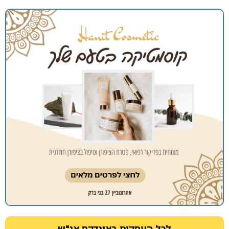
ל העסקים באינדקס אנ"ש