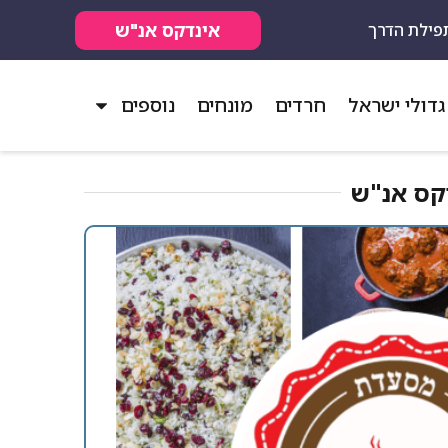
אינדקס אנ"ש
פילת הדרך
גדולי ישראל
חרדים
מונחים
נוספים
ס אנ"ש​