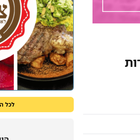
ות
לכל ה
היש