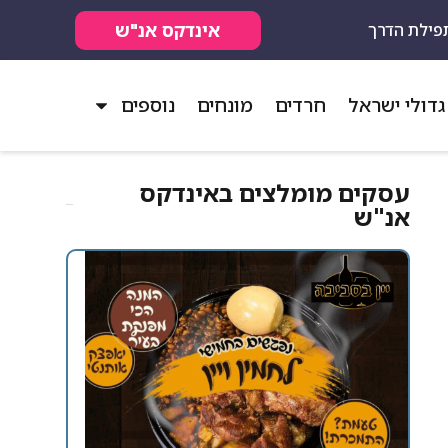
אינדקס אנ"ש
פילת הדרך
גדולי ישראל
חרדים
מונחים
נוספים
עסקים מומלצים באינדקס
אנ"ש​