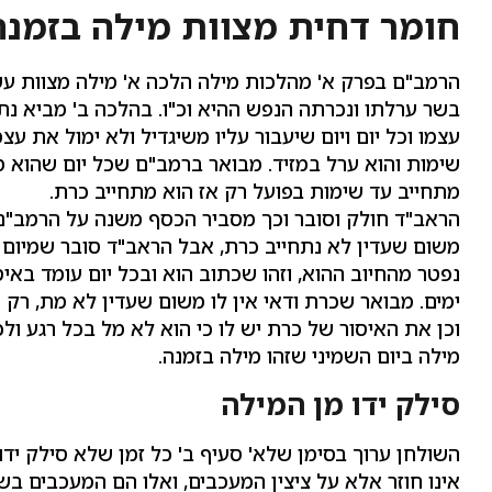
חומר דחית מצוות מילה בזמנה
הרמב"ם בפרק א' מהלכות מילה הלכה א' מילה מצוות עש
בשר ערלתו ונכרתה הנפש ההיא וכ"ו. בהלכה ב' מביא נתע
עצמו וכל יום ויום שיעבור עליו משיגדיל ולא ימול את עצ
שימות והוא ערל במזיד. מבואר ברמב"ם שכל יום שהוא 
מתחייב עד שימות בפועל רק אז הוא מתחייב כרת.
הראב"ד חולק וסובר וכך מסביר הכסף משנה על הרמב"ם
משום שעדין לא נתחייב כרת, אבל הראב"ד סובר שמיום ש
נפטר מהחיוב ההוא, וזהו שכתוב הוא ובכל יום עומד באיס
ימים. מבואר שכרת ודאי אין לו משום שעדין לא מת, רק 
וכן את האיסור של כרת יש לו כי הוא לא מל בכל רגע ולכ
מילה ביום השמיני שזהו מילה בזמנה.
סילק ידו מן המילה
השולחן ערוך בסימן שלא' סעיף ב' כל זמן שלא סילק ידו 
אינו חוזר אלא על ציצין המעכבים, ואלו הם המעכבים ב