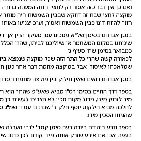
ואם כן אין דבר כזה אסור רק לחצי. דוחה המשנה ברורה
מוקצה לחצי שבת זה דווקא שבבין השמשות היה מותר א
חוזר להיות דינו כבין השמשות ואסור, וע"כ יצניעו באותו
במגן אברהם בסימן של"א מסכים עמו מעיקר הדין אך דע
שיניחנו במקום המשתמר או שיוליכנו לביתו, שהרי הכלל
כמבואר בסימן שח' סעיף ג'.
לכאורה קשה שהרי כל התר הזה שכל מוקצה שנמצא בידו י
שמלאכתו לאיסור, אבל במוקצה מחמת דבר אחר כגון חסר
במגן אברהם רואים שאין חילוק בין מוקצה מחמת חסרון 
בספר דרך החיים בסימן רס"ו מביא שאע"פ שהתר הוא רק
מיד לזרוק מידו, מכול מקום סכין לא הצריכו לעשות כן 
להלכה מביא הילקוט יוסף חלק ד' שבת ב' עמוד שמ"ג ס
שהניחו הסכין מידו.
בספר נודע ביהודה ביורה דעה סימן קסב' לגבי הערלה ש
בעפר, אכן אם אירע שזרק אותה מידו קודם לכן כתב ש