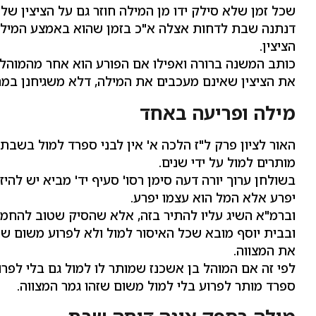
שכל זמן שלא סילק ידו מן המילה חוזר גם על הציצין ש
דנתנה שבת לדחות אצלה א"כ בזמן שהוא באמצע המילה 
הציצין.
כותב המשנה ברורה ואפילו אם הפורע הוא אחר מהמוהל כ
את הציצין שאינם מעכבים את המילה, דלא משגיחנן במה ש
מילה ופריעה באחד
האור לציון פרק ל"ז הלכה א' אין לבני ספרד למול בשבת
מותרים למול על ידי שנים.
בשולחן ערוך יורה דעה סימן רסו' סעיף יד' מביא יש להי
יפרע אלא המל הוא עצמו יפרע.
וברמ"א השיג עליו להתיר בזה, אלא שהסיק שטוב להחמי
ובבית יוסף מובא שכל האיסור למול ולא לפרוע משום שה
את המצווה.
לפי זה אם המוהל בן אשכנז שמותר לו למול גם בלי לפר
ספרד מותר לפרוע בלי למול משום שזהו גמר המצווה.