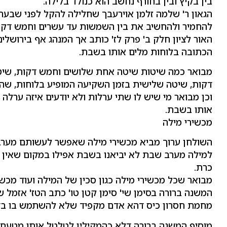
בין בקיץ ובין בחורף נחשב הוא כנולד בלילה.
הגאון ר' שלמה זלמן אוירעבך שחלילה להקל לפני שבעה
להחמיר ולהחשיב את בין השמשות עד עשרים וחמש דקו
האור לציון חלק ב' פרק לז' כותב אך המנהג אף בירושלי
הכתובה בלוחות מלים אותו בשבת.
מבואר כמה שיטות שיטה אחת שלושים וחמש דקות, שיט
דקות, שיטה שלישית בזמן השקיעה המופיע בלוחות, שה
וכן מבואר מי שיש לו שתי ערלות ולא יודעים איזה ערלה 
אותו בשבת.
מכשירי מילה
השולחן ערוך מביא מכשירי מילה שאפשר לעשותם מערב
למילה מערב שבת לא יביאנו בשבת אפילו במקום שאין ל
כרת.
מבואר שכל מכשירי מילה כגון סכין של המילה ועוד מכ
המשנה ברורה בסימן שי' סימן קטן טו' כתב הטז' אזמל
מחמת חסרון כיס דהא אדם מקפיד שלא להשתמש בו בד
מוסיף המשנה ברורה דלא כהמקילין לטלטל אותו מטעם ד