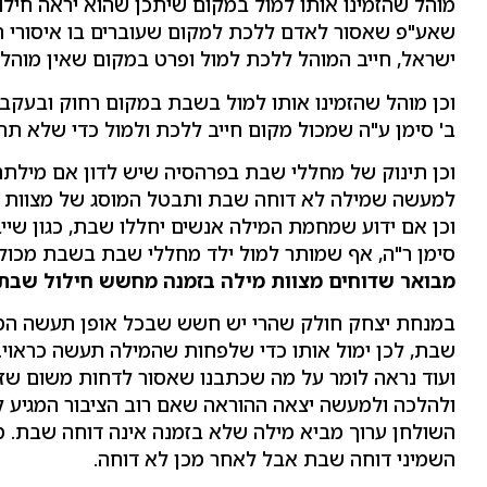
מוהל שהזמינו אותו למול במקום שיתכן שהוא יראה חילו
שאע"פ שאסור לאדם ללכת למקום שעוברים בו איסורי תור
ישראל, חייב המוהל ללכת למול ופרט במקום שאין מוהל 
וכן מוהל שהזמינו אותו למול בשבת במקום רחוק ובעקבו
ב' סימן ע"ה שמכול מקום חייב ללכת ולמול כדי שלא תת
וכן תינוק של מחללי שבת בפרהסיה שיש לדון אם מילת
למעשה שמילה לא דוחה שבת ותבטל המוסג של מצוות מי
וכן אם ידוע שמחמת המילה אנשים יחללו שבת, כגון שיי
סימן ר"ה, אף שמותר למול ילד מחללי שבת בשבת מכול
מבואר שדוחים מצוות מילה בזמנה מחשש חילול שבת.
במנחת יצחק חולק שהרי יש חשש שבכל אופן תעשה המילה 
שבת, לכן ימול אותו כדי שלפחות שהמילה תעשה כראוי.
ועוד נראה לומר על מה שכתבנו שאסור לדחות משום שזה
ולהלכה ולמעשה יצאה ההוראה שאם רוב הציבור המגיע ל
השולחן ערוך מביא מילה שלא בזמנה אינה דוחה שבת. מ
השמיני דוחה שבת אבל לאחר מכן לא דוחה.