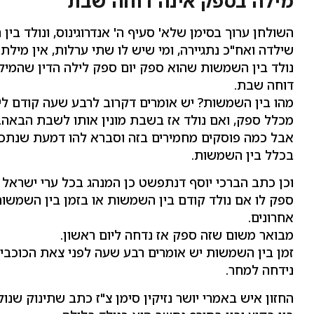
מילה בספק אינה דוחה שבת
השולחן ערוך בסימן שלא' סעיף ה' אנדרוגינוס, ונולד בין
שילדה ואח"כ נתגיירה, ומי שיש לו שתי ערלות, אין מילת
נולד בין השמשות שהוא ספק יום ספק לילה הדין שהמילה
דוחה שבת.
מהו בין השמשות? יש אומרים דקרוב לרבע שעה קודם ליציא
מכלל ספק, ואם נולד אז בשבת מונין אותו לשבת הבאה.
אבל כמה פוסקים מחמירים בזה וסברא להו דמעת שנתכסה 
בכלל בין השמשות.
וכן כתב הברכי יוסף דנתפשט כן המנהג בכל ערי ישראל 
ספק לו אם נולד קודם בין השמשות או בזמן בין השמשות
אחרונים.
מבואר משום שזה ספק אז נדחה ליום ראשון.
זמן בין השמשות יש אומרים רבע שעה לפני צאת הכוכבי
נידחה למחר.
החזון איש באמרי יושר נזיקין סימן צ"ז כתב שתינוק 