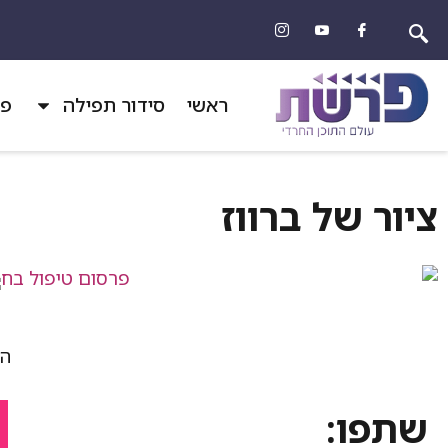
ראשי
סידור תפילה
פר
ציור של ברווז
הד
שתפו: