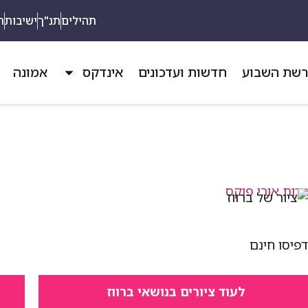
תהילים
תנ"ך
ישיבות
ת
שת השבוע
חדשות ועדכונים
אינדקס
אמונה
פיסו חינם
לעוד ציורים בנושאי ברווז