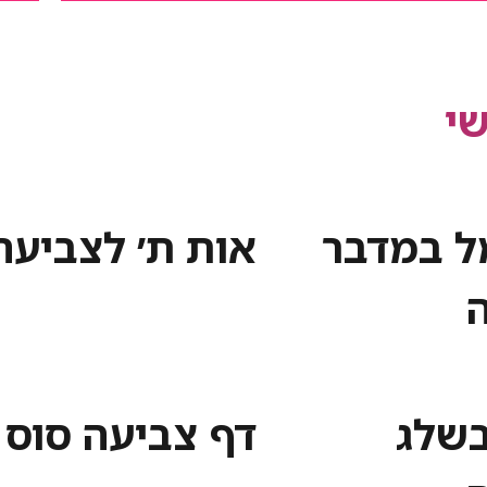
י
מל במדבר
אות ת׳ לצביעה
בשלג
דף צביעה סוס