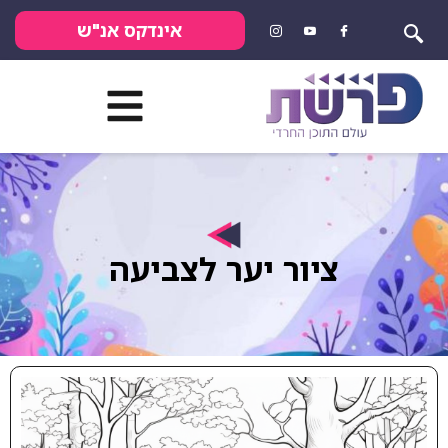
אינדקס אנ"ש
ציור יער לצביעה