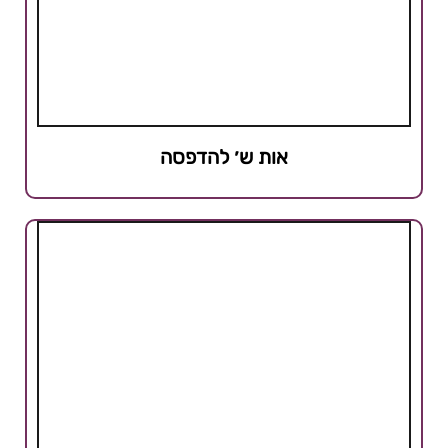
אות ש׳ להדפסה