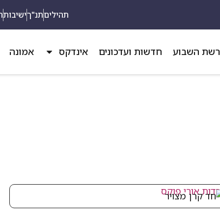
תהילים
תנ"ך
ישיבות
ת
שת השבוע
חדשות ועדכונים
אינדקס
אמונה