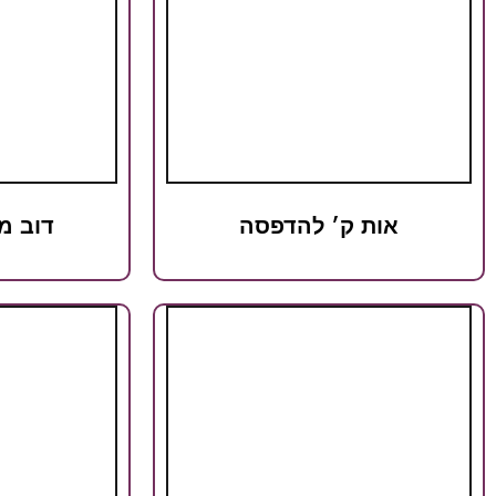
אות ק׳ להדפסה
דוב מ