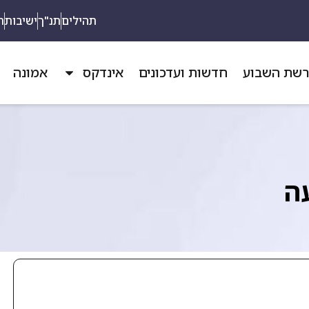
תהילים
תנ"ך
ישיבות
ת
שת השבוע
חדשות ועדכונים
אינדקס
אמונה
ה