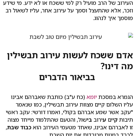
העירוב של הרב מועיל רק למי ששכח או לא ידע. מי שידע
וזכר, אלא שהתעצל וסמך על עירוב אחר, עליו לשאול רב
מוסמך איך לנהוג.
אדם ששכח לעשות עירוב תבשילין
מה דינו?
בביאור הדברים
הגמרא במסכת
יומא
(כח ע"ב) כותבת שאברהם אבינו
עליו השלום קיים מצוות עירוב תבשילין, כמו שנאמר
"עקב אשר שמע אברהם בקולי, ואמרו דורשי: עקב ראשי
תיבות
ק
יים
ע
ירוב
בי
שול, והטעם שהתלמוד מייחד מצוה
זו לאברהם אבינו, שאחד מטעמי העירוב הוא
כבוד שבת
,
לכבד במנות מכובדות את יום השבת