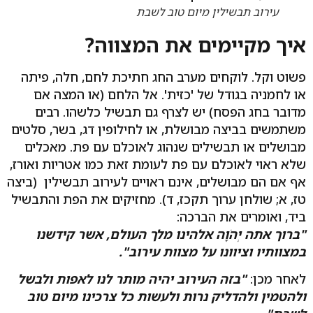
עירוב תבשילין מיום טוב לשבת
איך מקיימים את המצווה?
פשוט וקל. לוקחים מערב החג חתיכת לחם, חלה, פיתה
או לחמניה בגודל של 'כזית'. אל הלחם (או המצה אם
מדובר בחג הפסח) יש לצרף גם תבשיל כלשהו. רבים
משתמשים בביצה מבושלת, או לחילופין דג, בשר, סלטים
מבושלים או תבשילים שנהוג לאוכלם עם פת. מאכלים
שלא ראוי לאוכלם עם פת לעומת זאת כמו אטריות ואורז,
אף אם הם מבושלים, אינם ראויים לעירוב תבשילין (ביצה
טז, א; שולחן ערוך תקכז, ד). מחזיקים את הפת והתבשיל
ביד, ואומרים את הברכה:
"ברוך אתה יְהֹוָה אלהינו מלך העולם, אשר קידשנו
במצוותיו וציוונו על מצוות עירוב".
לאחר מכן:
"בזה העירוב יהיה מותר לנו לאפות ולבשל
ולהטמין ולהדליק נרות ולעשות כל צרכינו מיום טוב