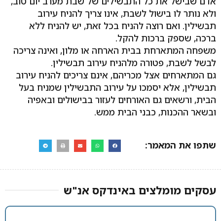
אדם שבישל את כל התבשילים של שבת מערב יום טוב,
ולא נותר לו בישול לשבת, אינו צריך להניח עירוב
תבשילין. ואם רוצה להניח בכל זאת, יש להניח ללא
ברכה, שספק ברכות להקל.
משפחה המתארחת בבית הארחה או מלון, ואינה צריכה
לבשל לשבת, פטורה מלהניח עירוב תבשילין.
גם המתארחים אצל מכריהם, אינם צריכים להניח עירוב
תבשילין, אלא יסמכו על עירוב התבשילין שמניח בעל
הבית, ורשאים גם האורחים לעזור בבישולים ובאפיה
ובשאר ההכנות, כבני הבית ממש.
שתפו את המאמר:
עסקים מומלצים באינדקס אנ"ש​