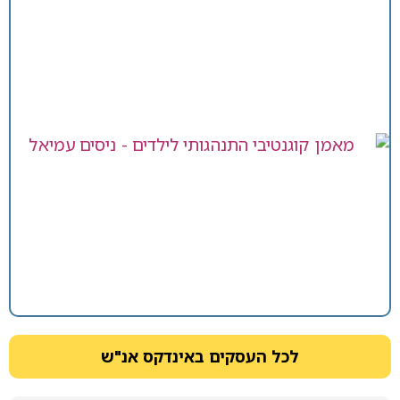
לכל העסקים באינדקס אנ"ש