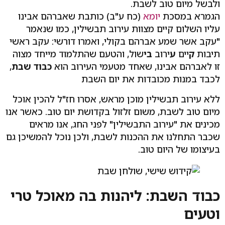
ולבשל מיום טוב לשבת.
הגמרא במסכת
יומא
(כח ע"ב) כותבת שאברהם אבינו
עליו השלום קיים מצוות עירוב תבשילין, כמו שנאמר
"עקב אשר שמע אברהם בקולי, ואמרו דורשי: עקב ראשי
תיבות
ק
יים
ע
ירוב
בי
שול, והטעם שהתלמוד מייחד מצוה
זו לאברהם אבינו, שאחד מטעמי העירוב הוא
כבוד שבת
,
לכבד במנות מכובדות את יום השבת
ללא עירוב תבשילין מוכן מראש, אסרו חז"ל להכין אוכל
מיום טוב לשבת, משום זלזול בקדושת יום טוב. כאשר אנו
מכינים את "עירוב התבשילין" לפני החג, אנו מראים
שכבר התחלנו את ההכנות לשבת, ולכן נוכל להמשיכן גם
בעיצומו של היום טוב.
כבוד השבת: ליהנות בה מאוכל טרי
וטעים