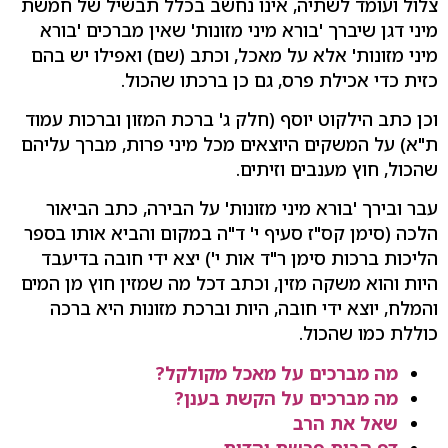
צלול ועומד לשתיה, אינו נחשב בכלל תבשיל של חמשת
מיני דגן שיברך 'בורא מיני מזונות' שאין מברכים 'בורא
מיני מזונות' אלא על מאכל, וכתב (שם) ואפילו יש בהם
כזית כדי אכילת פרס, גם כן ברכתו שהכול.
וכן כתב הילקוט יוסף (חלק ג' ברכת המזון וברכות עמוד
ת"א) על המשקים היוצאים מכל מיני פרות, מברך עליהם
שהכול, חוץ מענבים וזיתים.
עבר ובירך 'בורא מיני מזונות' על הבירה, כתב הביאור
הלכה (סימן קס"ז סעיף י' ד"ה במקום והביא אותו בספר
הליכות ברכות סימן ר"ד אות י') יצא ידי חובה בדיעבד
היות והוא משקה מזין, וכתב דכל מה שמזין חוץ מן המים
והמלח, יוצא ידי חובה, היות וברכת מזונות היא ברכה
כוללת כמו שהכול.
מה מברכים על מאכל מקולקל?
מה מברכים על הקשת בענן?
שאל את הרב
דף הבית פרשת יהדות