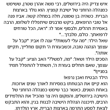
איש צדיק היה בירושלים, רבי משה אהרן שטרן, ששימש
כמנהלה הרוחני של ישיבת קמניץ. הוא נולד בארצות
הברית. כשהיה בן שמונה, חלה במחלה קשה. אביו פנה
אל טובי הרופאים, ביקש מרבנים שיתפללו לשלומו, הרבה
באמירת תהלים, ולבסוף אמר לו: "ראה, הכל טורחים
לרפואתך. כולם, מלבדך…"
שאל הילד: "מה עלי לעשות?" ענה לו אביו: "קבל על
עצמך הנהגה טובה, וכשבעזרת ה' תקום מחלייך, תקיים
אותה".
הסכים הילד ושאל: "מה, למשל?" האב הציע: "קבל על
עצמך, שאם תחלים בעזרת ה', תשתדל להתפלל תמיד
במניין!"
הילד הבטיח ואכן נרפא!
הוא קיים את הבטחתו במסירות לאורך שנים ארוכות.
באחת השנים, כאשר כבר שימש כמנהלה הרוחני של
הישיבה בירושלים, והמקום היה צר מהכיל את התלמידים
הרבים, תיכננה הנהלת הישיבה לבנות בנין, והוא התבקש
לצאת למסע התרמה בארצות הברית, ארץ הולדתו.