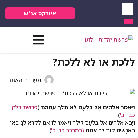
אינדקס אנ"ש
ללכת או לא ללכת?
מערכת האתר
וַיֹּאמֶר אֱלֹהִים אֶל בִּלְעָם לֹא תֵלֵךְ עִמָּהֶם
(
פרשת בלק
כב. יב'
)
וַיָּבֹא אֱלֹהִים אֶל בִּלְעָם לַיְלָה וַיֹּאמֶר לוֹ אִם לִקְרֹא לְךָ בָּאוּ
הָאֲנָשִׁים קוּם לֵךְ אִתָּם
(במדבר כב. כ'
).