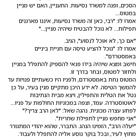
הסכים, ופנה למשרד נסיעות. התעניין, האם יש מניין
במטוס…
אמרו לו: "רבי, כאן זה משרד נסיעות, איננו מארגנים
תפילות… לא נוכל להבטיח שיהיה מניין…"
"אם כך, לא אוכל לנסוע", הגיב.
אמרו לו: "נוכל להציע טיסה עם חניית ביניים
באמסטרדם".
חישב ומצא שיהיה בידו פנאי להספיק להתפלל במניין
ולחזור למטוס, ובחר בדרך זו.
המטוס נחת באמסטרדם, ולפניו היו כשעתיים פנויות עד
להמשך הטיסה. לא ידע היכן מתקיים מנין בעיר, על כן
נטל את הטלית והתפילין, ויצא מבית הנתיבות
לאוטוסטרדה. עמד, וצפה במכוניות החולפות על פניו…
לפתע עצרה מכונית. נהגה שאל: "לאן הרב צריך?"
"אני מחפש מניין לתפילת שחרית".
"יעלה הרב", הזמינו הנהג. התברר, שהוא יהודי המתגורר
מחוץ לעיר, ובכל בוקר נוסע אליה להתפלל ולעבוד.