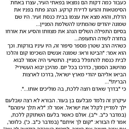
כעבור כמה דקות הם נמצאו בפאתי העיר, עצרו באחת
הסימטאות והגיעו לדירת קרקע. הנהג פתח בפניו את
הדלת, והוא מצא את עצמו בבית כנסת זעיר. היו שם
שמונה יהודים שהמתינו להשלמת המניין…
בסיום התפילה השלים הנהג את מצוותו והסיע את אורחו
בחזרה לשדה התעופה…
כשהיה הרב שטרן מספר סיפור זה, היו עיניו בורקות. וכך
הוא אמר: "הביטו וראו: שמונה אנשים השכימו קום והלכו
לבית כנסת להתפלל במניין. התשיעי היה אמור לבוא
מהישוב הסמוך, כדרכו בכל יום. מהיכן יבוא העשירי?
הביאו אליהם יהודי מארץ ישראל, בדרכו לארצות
הברית!"…
כי "בדרך שאדם רוצה ללכת, בה מוליכים אותו…".
עיקרון זה נלמד מבלעם בן בעור. הבורא לא רצה שבלעם
ילך למדיין לקלל את ישראל. אמר לו: "לא תלך עימהם"
(במדבר כ"ב. י"ב). אולם כאשר בלעם השתוקק ללכת,
אמר לו הבורא: "קום לך איתם" (במדבר כ"ב. כ'). כלומר,
אם אינך משנה את רצונך, למרות העובדה הידועה לך שה'