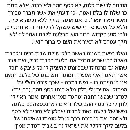
הובטח לו שום כלום, לא כסף וזהב ולא כבוד, אלא סתם
כך שלח לו בלק ואמר: "כי ידעתי את אשר תברך מבורך
ואשר תאור יואר", כי אם אתה תקלל ללא נגיעה אישית
וללא כל אינטרס הרי שיש משקל לקללתך והיא תתקיים,
ולכן מנע הקדוש ברוך הוא מבלעם ללכת ואמר לו: "לא
תלך עמהם לא תאור את העם כי ברוך הוא".
ואילו בפעם השניה כאשר בלק שולח שרים רבים ונכבדים
מאלה הרי שהוא מרפד את בלעם בכבוד גדול, זאת ועוד
שהוא גם מרמז לו שבכוונתו להעניק לו כל שיבקש "וכל
אשר תאמר אלי אעשה", ומתוך תשובתו של בלעם רואים
אנו כי הייתה בו – נפש רחבה – שכך פירש רש"י על
הפסוק: אם יתן לי בלק מלא ביתו כסף וזהב..(כב. יח')
למדנו שנפשו רחבה ומחמד ממון אחרים. אמר, ראוי לו
לתן לי כל כסף וזהב שלו. רואים לאן נכספה גם כלתה
נפשו של בלעם. זאת למרות שבלק לא הזכיר לא כסף
ולא זהב. אם כן הוכח בכך כי כל מגמתו ושאיפתו של
בלעם לילך לקלל את ישראל זה בשביל חמדת ממון,