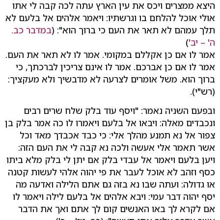
היצא ממצרים ויכס את עין הארץ עתה לכה קבה לי אתו
אולי אוכל להלחם בו וגרשתיו: ויאמר אלהים אל בלעם לא
תלך עמהם לא תאר את העם כי ברוך הוא": (
במדבר כב.
ה' – יב'
)
אמר לו אם כן אקללם במקומי. אמר לו לא תאר את העם.
אמר לו אם כן אברכם. אמר לו אינם צריכין לברכתך, כי
ברוך הוא. משל אומרים לצרעה לא מדבשיך ולא מעקציך:
(רש"י).
ובפעם השניה נאמר: "ויסף עוד בלק שלח שרים רבים
ונכבדים מאלה: ויבאו אל בלעם ויאמרו לו כה אמר בלק בן
צפור אל נא תמנע מהלך אלי: כי כבד אכבדך מאד וכל
אשר תאמר אלי אעשה ולכה נא קבה לי את העם הזה:
ויען בלעם ויאמר אל עבדי בלק אם יתן לי בלק מלא ביתו
כסף וזהב לא אוכל לעבר את פי יהוה אלהי לעשות קטנה
או גדולה: ועתה שבו נא בזה גם אתם הלילה ואדעה מה
יסף יהוה דבר עמי: ויבא אלהים אל בלעם לילה ויאמר לו
אם לקרא לך באו האנשים קום לך אתם ואך את הדבר