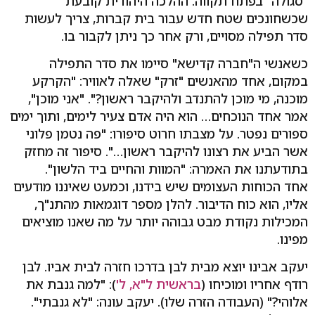
"סגולה" בפתח תקווה. ההלכה היהודית קובעת
שכשחונכים שטח חדש עבור בית קברות, צריך לעשות
סדר תפילה מסויים, ורק אחר כך ניתן לקבור בו.
כשאנשי ה"חברה קדישא" סיימו את סדר התפילה
במקום, אחד מהאנשים "זרק" שאלה לאוויר: "הקרקע
מוכנה, מי מוכן להתנדב ולהיקבר ראשון?". "אני מוכן",
אמר אחד הנוכחים… הוא היה אדם צעיר לימים, ותוך ימים
ספורים נפטר. על מצבתו חרוט סיפורו: "פה נטמן פלוני
אשר הביע את רצונו להיקבר ראשון…". סיפור זה מחזק
בתודעתנו את האמרה: "המוות והחיים ביד הלשון".
אחד הכוחות העצומים שיש בידנו, וכמעט שאיננו מודעים
אליו, הוא כוח הדיבור. להלן מספר דוגמאות מהתנ"ך,
המכילות נקודת מבט גבוהה יותר על מה שאנו מוציאים
מפינו.
יעקב אבינו יוצא מבית לבן בדרכו חזרה לבית אביו. לבן
רודף אחריו ומוכיחו (
בראשית ל"א, ל'
): "למה גנבת את
אלוהי?" (העבודה הזרה שלו). יעקב עונה: "לא גנבתי".