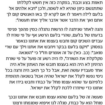
תאוות בצע וכבוד, במקרה כזה אין חשש לקללתו
שתתגשם כיוון שהיא לא לשמה, ולכן "ויבא אלהים אל
בלעם לילה ויאמר לו אם לקרא לך באו האנשים קום לך
אתם ואך את הדבר אשר אדבר אליך אתו תעשה":
והנה לאחר שניתנה לו הרשות נתגלה כמין מהפך פנימי
בדעתו של בלעם, שהרי בלעם הרשע אף על פי שהיו לו
עבדים השכים קום וחבש בעצמו את אתונו כנאמר
בפסוק: "ויקם בלעם בבקר ויחבש את אתנו וילך עם שרי
מואב": (כב. כא') על זה אומרים חז"ל כי "השנאה
מקלקלת את השורה", לו היה רשע זה פועל על פי שורת
ההיגיון לא היה הוא בעצמו חובש את האתון אלא היה
אחד מעבדיו עושה זאת, אבל כל כך תאב היה ורצה בכל
נימי נפשו לקלל את ישראל שהיה אכול בשנאה תהומית
כלפיהם עד שהוא עצמו מחל על כבודו וחבש בידו את
אתונו כדי שיזדרז ללכת לקלל את ישראל.
מעשה זה של בלעם שהוא עצמו חובש את אתונו ובכך
מוחל הוא על כבודו, מגלה לנו איפוא שמגמתו ורצונו