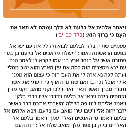
וַיֹּאמֶר אֱלֹהִים אֶל בִּלְעָם לֹא תֵלֵךְ עִמָּהֶם לֹא תָאֹר אֶת
הָעָם כִּי בָרוּךְ הוּא:
(
בלק כב. יב'
)
פעמיים שולח בלק לבלעם לבוא ולקלל את עם ישראל.
בפעם הראשונה נאמר: "וישלח מלאכים אל בלעם בן בער
פתורה אשר על הנהר ארץ בני עמו לקרא לו לאמר הנה
עם יצא ממצרים הנה כסה את עין הארץ והוא ישב ממלי:
ועתה לכה נא ארה לי את העם הזה כי עצום הוא ממני
אולי אוכל נכה בו ואגרשנו מן הארץ כי ידעתי את אשר
תברך מברך ואשר תאר יואר: וילכו זקני מואב וזקני מדין
וקסמים בידם ויבאו אל בלעם וידברו אליו דברי בלק:
ויאמר אליהם לינו פה הלילה והשבתי אתכם דבר כאשר
ידבר יהוה אלי וישבו שרי מואב עם בלעם: ויבא אלהים אל
בלעם ויאמר מי האנשים האלה עמך: ויאמר בלעם אל
האלהים בלק בן צפר מלך מואב שלח אלי: הנה העם