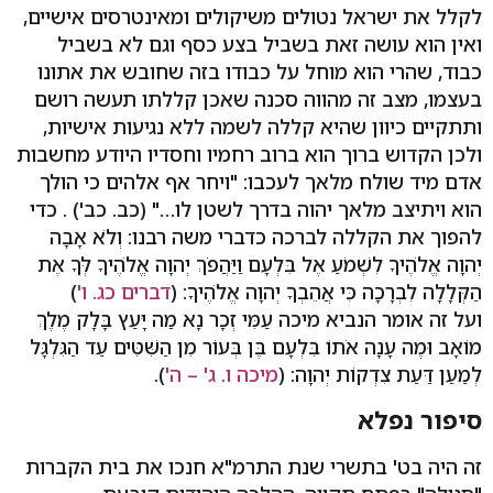
לקלל את ישראל נטולים משיקולים ומאינטרסים אישיים,
ואין הוא עושה זאת בשביל בצע כסף וגם לא בשביל
כבוד, שהרי הוא מוחל על כבודו בזה שחובש את אתונו
בעצמו, מצב זה מהווה סכנה שאכן קללתו תעשה רושם
ותתקיים כיוון שהיא קללה לשמה ללא נגיעות אישיות,
ולכן הקדוש ברוך הוא ברוב רחמיו וחסדיו היודע מחשבות
אדם מיד שולח מלאך לעכבו: "ויחר אף אלהים כי הולך
הוא ויתיצב מלאך יהוה בדרך לשטן לו…" (כב. כב') . כדי
להפוך את הקללה לברכה כדברי משה רבנו: וְלֹא אָבָה
יְהוָה אֱלֹהֶיךָ לִשְׁמֹעַ אֶל בִּלְעָם וַיַּהֲפֹךְ יְהוָה אֱלֹהֶיךָ לְּךָ אֶת
הַקְּלָלָה לִבְרָכָה כִּי אֲהֵבְךָ יְהוָה אֱלֹהֶיךָ: (
דברים כג. ו'
)
ועל זה אומר הנביא מיכה עַמִּי זְכָר נָא מַה יָּעַץ בָּלָק מֶלֶךְ
מוֹאָב וּמֶה עָנָה אֹתוֹ בִּלְעָם בֶּן בְּעוֹר מִן הַשִּׁטִּים עַד הַגִּלְגָּל
לְמַעַן דַּעַת צִדְקוֹת יְהוָה: (
מיכה ו. ג' – ה'
).
סיפור נפלא
זה היה בט' בתשרי שנת התרמ"א חנכו את בית הקברות