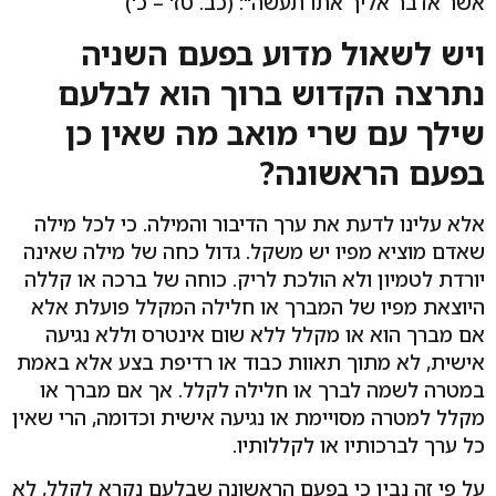
אשר אדבר אליך אתו תעשה": (כב. טז' – כ')
ויש לשאול מדוע בפעם השניה
נתרצה הקדוש ברוך הוא לבלעם
שילך עם שרי מואב מה שאין כן
בפעם הראשונה?
אלא עלינו לדעת את ערך הדיבור והמילה. כי לכל מילה
שאדם מוציא מפיו יש משקל. גדול כחה של מילה שאינה
יורדת לטמיון ולא הולכת לריק. כוחה של ברכה או קללה
היוצאת מפיו של המברך או חלילה המקלל פועלת אלא
אם מברך הוא או מקלל ללא שום אינטרס וללא נגיעה
אישית, לא מתוך תאוות כבוד או רדיפת בצע אלא באמת
במטרה לשמה לברך או חלילה לקלל. אך אם מברך או
מקלל למטרה מסויימת או נגיעה אישית וכדומה, הרי שאין
כל ערך לברכותיו או לקללותיו.
על פי זה נבין כי בפעם הראשונה שבלעם נקרא לקלל, לא