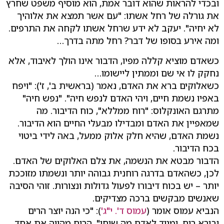
ובכדי להראות שהוא דובר אמת, הוא מוסיף משפט שחרץ
את גורלה של רחל אשתו: "עם אשר תמצא את אלוהיך
לא יחיה". יעקב לא ידע שרחל אשתו לקחה את התרפים.
ומה אירע בסופו של דבר? רחל מתה בדרך…
כשאדם מוציא קללה מפיו, הדבור אינו הולך לאיבוד, אלא
נחקק לו אי שם וממתין ליישומו…
כשאלוקים ברא את האדם, נאמר (בראשית ב', ז'): "ויפח
באפיו נשמת חיים, ויהי האדם לנפש חיה". "נפש חיה"
מתרגם האונקלוס: "רוח ממללא", כוח הדיבור. מה
שמאפיין את האדם ומבדילו מבעלי החיים הוא הדיבור.
נשמת האדם, שהיא חלק אלוק ממעל, באה לידי ביטוי
בכח הדיבור.
הדבור מבטא את הנשמה, את צלם האלוקים של האדם.
לכן, כשהאדם בדרגה רוחנית גבוהה יותר ונשמתו מזוככת
יותר – יש בכוח דיבורו לפעול גדולות ונצורות. זוהי הסיבה
שאנשים מבקשים ברכה מצדיקים.
הנביא עמוס אומר (
עמוס ד'. י"ג'
): "כי הנה יוצר הרים
ובורא רוח, ומגיד לאדם מה שיחו". הרוח מהווה את אחד