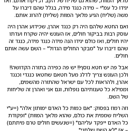
מלאך המוות, שהוא גם שליח של הקב"ה, ויקח אותם. ואז
יגידו כל עמ"י – מידה כנגד מידה, בגלל שהם דיברו על
משה (שליח) הגיע מלאך המוות (שליח) להרוג אותם.
ואם החטא שלהם היה רק כנגד אהרן, שכידוע אהרן היה
עוסק רבות בביקור חולים, אז העונש יהיה שקרח ועדתו
יהיו חולים, ואז כולם יגידו הנה מידה כנגד מידה, כנגד זה
שהם דיברו על "מבקר החולים הגדול" – השם עשה אותם
חולים.
אבל פה יש חטא נוסף!! יש פה כפירה בתורה הקדושה!!
ולכן העונש צריך לדלג מעל חטאם שחטאו כנגדי וכנגד
אהרן, ולהראות לכל עם ישראל שהתורה מהשמים,
וממילא כל טענותיהם נופלות, וגם אני ואהרן זה שליחות
של השם.
וזה רמוז בפסוק: "אם כמות כל האדם ימותון אלה" (=ע"י
השליח שממית את כולם, שהוא מלאך המוות) "ופקודת
כל האדם ייפקד עליהם" (=שנעשים חולים טרם מיתתם)
– אז "לא השם שלחני".