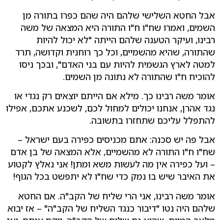
אבל החטא השלישי שלהם היה שהם כפרו בתורה מן
השמים, ואמרו שח"ו ח"ו התורה היא המצאה של משה
רבינו, ועיקר הטענה שלהם הייתה "לא יכול להיות
שהתורה, שהיא מהשמיים, וכל כך רוחנית וקדושה, תרד
למטה לארץ הגשמית להיות עם בני האדם", ובכך ניסו
להוכיח ח"ו שהתורה לא נתונה מן השמים.
אומר משה רבינו כך. מילא אם הייתם יוצאים רק נגדי או
נגד אהרן, אנחנו יכולים למחול לכם, לשכנע אתכם, אפילו
להתפלל עליכם שתחזרו בתשובה.
אבל פה יש סכנה: אתם מכניסים כפירה בעם ישראל –
שח"ו ח"ו התורה לא מהשמיים, אלא המצאה של בן אדם
– ועל כפירה אין מה לעשות משא ומתן! אני נאלץ לקטוע
את האיבר שיש בו נמק כדי שח"ו לא יתפשט בכל הגוף!
אומר משה רבינו, אני הרי שליח של הקב"ה. אם החטא
שלהם היה נטו "דיבור כנגד השליח של הקב"ה" – אז יבוא