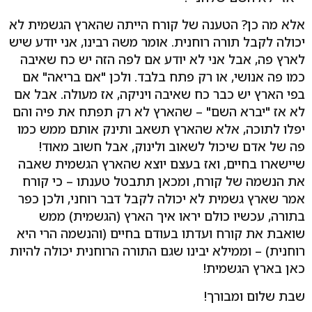
אלא מה כן? הטענה של קורח הייתה שהארץ הגשמית לא
יכולה לקבל תורה רוחנית. אומר משה רבינו, אני יודע שיש
לארץ פה, אבל אני לא יודע אם לפה הזה יש כח שאיבה
כמו פה אנושי, או רק פתח בלבד. ולכן "אם בריאה" אם
בפי הארץ יש כבר כח שאיבה ויניקה, אז מעולה. אבל אם
לא אז "יברא השם" – שהארץ לא רק תפתח את פיה והם
יפלו לתוכה, אלא שהארץ תשאב ותינק אותם ממש כמו
פה של אדם שיכול לשאוב ולינוק, אבל חשוב מאוד!
שיישארו בחיים, ואז בעצם יוצא שהארץ הגשמית שאבה
את הנשמה של קורח, ומכאן תתבטל טענתו – כי קורח
אמר שארץ גשמית לא יכולה לקבל דבר רוחני, ולכן כפר
בתורה, עכשיו כולם יראו איך הארץ (הגשמית) ממש
שואבת את קורח ועדתו בעודם בחיים (והנשמה הרי היא
רוחנית) – וממילא יבינו שגם התורה הרוחנית יכולה להיות
כאן בארץ הגשמית!
שבת שלום ומבורך!