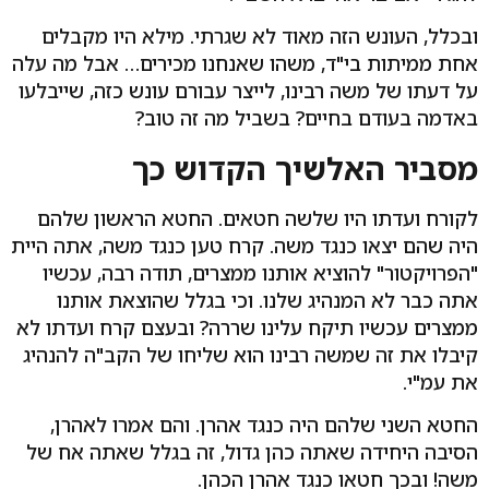
ובכלל, העונש הזה מאוד לא שגרתי. מילא היו מקבלים
אחת ממיתות בי"ד, משהו שאנחנו מכירים… אבל מה עלה
על דעתו של משה רבינו, לייצר עבורם עונש כזה, שייבלעו
באדמה בעודם בחיים? בשביל מה זה טוב?
מסביר האלשיך הקדוש כך
לקורח ועדתו היו שלשה חטאים. החטא הראשון שלהם
היה שהם יצאו כנגד משה. קרח טען כנגד משה, אתה היית
"הפרויקטור" להוציא אותנו ממצרים, תודה רבה, עכשיו
אתה כבר לא המנהיג שלנו. וכי בגלל שהוצאת אותנו
ממצרים עכשיו תיקח עלינו שררה? ובעצם קרח ועדתו לא
קיבלו את זה שמשה רבינו הוא שליחו של הקב"ה להנהיג
את עמ"י.
החטא השני שלהם היה כנגד אהרן. והם אמרו לאהרן,
הסיבה היחידה שאתה כהן גדול, זה בגלל שאתה אח של
משה! ובכך חטאו כנגד אהרן הכהן.