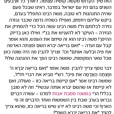
האלשיך הקדוש מקשה קושיה עצומה. לאורך כל ארבעים
השנים בהם היו עם ישראל במדבר, ראינו שבכל פעם
שהיה התנהגות לא טובה, משה רבינו התפלל בעדם,
ביקש עליהם רחמים, ואפילו כשהיה נדמה שכבר נגזרה
גזירה לכלותם ח"ו משה רבינו עשה הכל כדי להמתיק את
הגזירה – העיקר לא להעניש את בנ"י. ואילו כאן בדיוק
ההיפך! משה רבינו הוא זה שיוזם את העונש, והוא אומר
קבל עם ועדה – "ואם בריאה יברא השם ופצתה האדמה
את פיה ובלעה אותם" וכו'. וצריך להבין מה היה שונה כאן
מכל שאר המקומות, שמשה רבינו הפך את ההנהגה שלו?
דבר נוסף צריך להבין. משה אומר "וְאִם בְּרִיאָה יִבְרָא ה'
וּפָצְתָה הָאֲדָמָה אֶת פִּיהָ". רש"י מביא את דברי חז"ל,
שמשה רבינו אמר "אם קיימת בריאה כזו – מעולה, ואם
לא קיימת אז שהשם יברא אותה עכשיו". וזה לא מובן
בכלל! הרי
במשנה מסכת אבות
למדנו – עשרה דברים
נבראו בערב שבת בין השמשות ואחד הדברים זה פי
הארץ! וכי משה רבינו לא ידע שיש בריאה כזו, שהוא צריך
להגיד "אם בריאה יברא השם"?