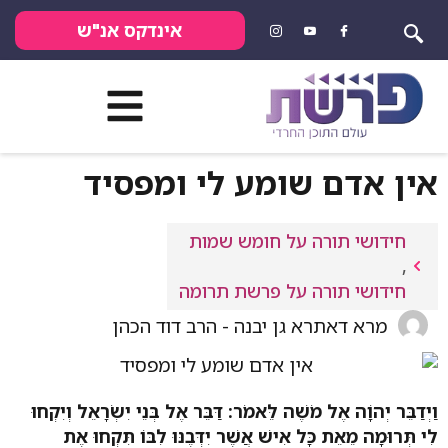
אינדקס אנ"ש
אין אדם שומע לי ומפסיד
חידושי תורה על חומש שמות
,
חידושי תורה על פרשת תרומה
מרא דאתרא גן יבנה - הרב דוד הכהן
וַיְדַבֵּר יְהוָֹה אֶל מֹשֶׁה לֵּאמֹר: דַּבֵּר אֶל בְּנֵי יִשְׂרָאֵל וְיִקְחוּ
לִי תְּרוּמָה מֵאֵת כָּל אִישׁ אֲשֶׁר יִדְּבֶנּוּ לִבּוֹ תִּקְחוּ אֶת