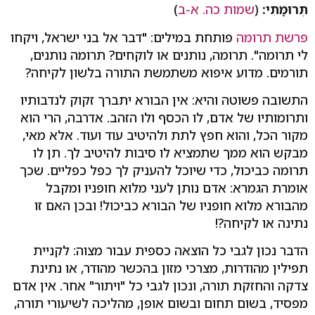
תְּרוּמָתִי:
(
שמות כה. א-ב
)
פרשת תרומה
פותחת במילים: "דבר אל בני ישראל, ויקחו
לי תרומה". תרומה, נותנים או לוקחים? תרומה נותנים,
תורמים. מדוע איפוא משתמשת התורה בלשון לקיחה?
התשובה פשוטה והיא: אין הבורא יתברך זקוק לנדבותיו
ותרומותיו של אדם, לו הכסף ולו הזהב. אדרבה, הרי הוא
מקור הכל, והוא חפץ לתת ולהיטיב עוד ועוד. אלא מאי,
מבקש הוא ממך שתמציא לו סיבות להיטיב לך. תן לו
תרומה כביכול, כדי שיוכל להעניק לך כפל כפליים. שכך
אומרת הגמרא: אדם נותן לעני מלוא חופניו ומקבל
מהבורא מלוא חופניו של הבורא כביכול! ובכן האם זו
נתינה או לקיחה?!
הדבר נכון לגבי כל הוצאה כספית עבור מצוה: לקניית
תפילין מהודרות, מצרכי מזון בהכשר מהודר, או נתינת
צדקה והחזקת תורה, ונכון לגבי כל "ויתור" אחר. אין אדם
מפסיד, בשום תחום ובשום אופן, מהליכה לשיעורי תורה,