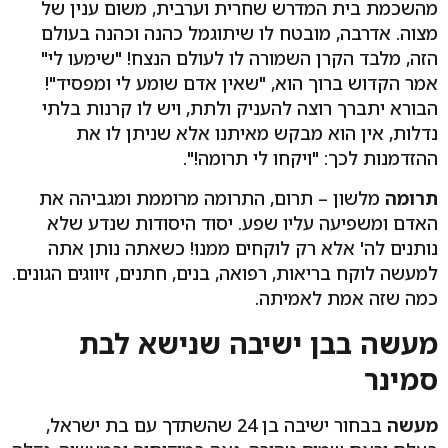
מהשכמת בית המדרש שחרית וערבית, משום ענין של
מצוה. אדרבה, מובטח לו שיתוגמל כהנה וכהנה בעולם
הזה, מלבד הקרן השמורה לו לעולם הנצח! "שימעו לי"
אמר הקדוש ברוך הוא, "שאין אדם שומע לי ומפסיד"!
הבורא יתברך רוצה להעניק ולתת, ויש לו קרנות בלתי
נדלות, אין הוא מבקש מאיתנו אלא שניתן לו את
ההזדמנות לכך: "ויקחו לי תרומה!".
תרומה
מלשון – תרום, התרומה מרוממת ומגביהה את
האדם ומשפיעה עליו שפע. יסוד היסודות שנדע שלא
נותנים לה' אלא רק לוקחים ממנו! כשאתה נותן אתה
למעשה לוקח בריאות, רפואה, בנים, חתנים, זיווגים הגונים.
כמה שזה אמת לאמיתה.
מעשה בבן ישיבה שנישא לבת
סמינר
מעשה
בבחור ישיבה בן 24 שהשתדך עם בת ישראל,