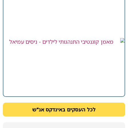
לכל העסקים באינדקס אנ"ש