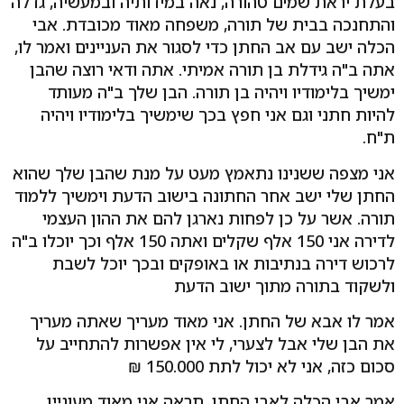
בעלת יראת שמים טהורה, נאה במידותיה ובמעשיה, גדלה
והתחנכה בבית של תורה, משפחה מאוד מכובדת. אבי
הכלה ישב עם אב החתן כדי לסגור את העניינים ואמר לו,
אתה ב"ה גידלת בן תורה אמיתי. אתה ודאי רוצה שהבן
ימשיך בלימודיו ויהיה בן תורה. הבן שלך ב"ה מעותד
להיות חתני וגם אני חפץ בכך שימשיך בלימודיו ויהיה
ת"ח.
אני מצפה ששנינו נתאמץ מעט על מנת שהבן שלך שהוא
החתן שלי ישב אחר החתונה בישוב הדעת וימשיך ללמוד
תורה. אשר על כן לפחות נארגן להם את ההון העצמי
לדירה אני 150 אלף שקלים ואתה 150 אלף וכך יוכלו ב"ה
לרכוש דירה בנתיבות או באופקים ובכך יוכל לשבת
ולשקוד בתורה מתוך ישוב הדעת
אמר לו אבא של החתן. אני מאוד מעריך שאתה מעריך
את הבן שלי אבל לצערי, לי אין אפשרות להתחייב על
סכום כזה, אני לא יכול לתת 150.000 ₪
אמר אבי הכלה לאבי החתן, תראה אני מאוד מעוניין