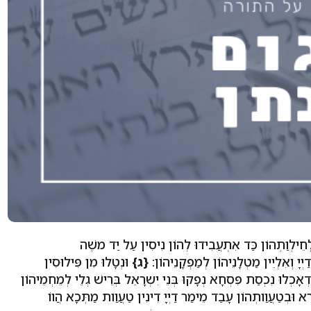
חֵילְוַתְהוֹן כַּד אִתְעֲבִידוּ לְהוֹן נִיסִין עַל יַד משֶׁה
ָ וְאִלְיֵין מַטְלָנֵיהוֹן לְמַפְקָנֵיהוֹן:
{ג}
וּנְטָלוּ מִן פִּילוּסִין
ָכְלוּ נִכְסַת פִּסְחָא נְפָקוּ בְּנֵי יִשְרָאֵל בְּרֵישׁ גְלֵי לְמֵחְמֵיהוֹן
ְרָא וּבְטַעֲוַותְהוֹן עָבַד מֵימַר דַיְיָ דִינִין טַעֲוַות מַתְּכָא הֲווֹ