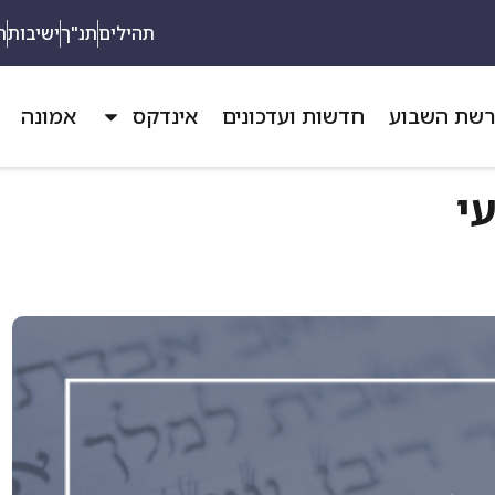
תהילים
תנ"ך
ישיבות
ת
שת השבוע
חדשות ועדכונים
אינדקס
אמונה
י