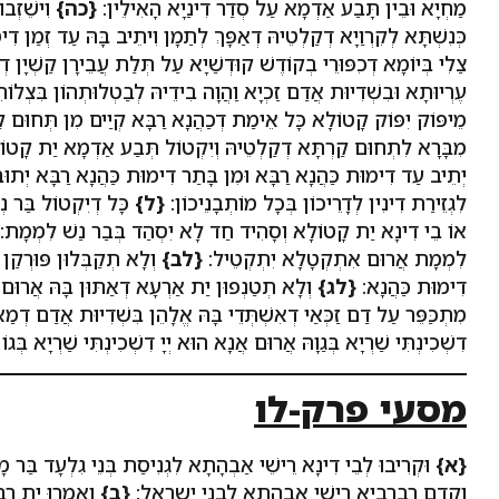
מַחְיָא וּבֵין תָּבַע אַדְמָא עַל סְדַר דִינַיָא הָאִילֵין:
{כה}
וִישֵׁזְבו
כְּנִשְׁתָּא לְקִרְוַיָא דְקַלְטֵיהּ דְאַפָּךְ לְתַמָן וִיתֵיב בָּהּ עַד זְמַן דִ
צַלִי בְּיוֹמָא דְכִפּוּרֵי בְקוֹדֶשׁ קוּדְשַׁיָא עַל תְּלַת עֲבֵירָן קַשְׁיָן ד
עֶרְיוּתָא וּבִשְׁדִיוּת אֲדַם זַכְיָא וַהֲוָה בִידֵיהּ לְבַטְלוּתְהוֹן בִּצְל
מֵיפּוֹק יִפּוֹק קָטוֹלָא כָּל אֵימַת דְכַהֲנָא רַבָּא קְיַים מִן תְּחוּם ק
מִבָּרָא לִתְחוּם קַרְתָּא דְקַלְטֵיהּ וְיִקְטוֹל תְּבַע אַדְמָא יַת קָטוֹ
יְתֵיב עַד דִימוּת כַּהֲנָא רַבָּא וּמִן בָּתַר דִימוּת כַּהֲנָא רַבָּא יְתו
לִגְזֵירַת דִינִין לְדָרֵיכוֹן בְּכָל מוֹתְבָנֵיכוֹן:
{ל}
כָּל דְיִקְטוֹל בַּר נ
אוֹ בֵי דִינָא יַת קָטוֹלָא וְסָהִיד חַד לָא יִסְהַד בְּבַר נַשׁ לִמְמָת:
לִמְמָת אֲרוּם אִתְקְטָלָא יִתְקְטֵיל:
{לב}
וְלָא תְקַבְּלוּן פּוּרְקַן
דִימוּת כַּהֲנָא:
{לג}
וְלָא תְטַנְפוּן יַת אַרְעָא דְאַתּוּן בָּהּ אֲרוּם
מִתְכַּפֵּר עַל דַם זַכְּאַי דְאִשְׁתְּדֵי בָּהּ אֱלָהֵן בִּשְׁדִיוּת אֲדַם דְמַא
דִשְׁכִינְתִּי שַׁרְיָא בְּגַוָהּ אֲרוּם אֲנָא הוּא יְיָ דִשְׁכִינְתִּי שַׁרְיָא בְּגוֹ 
מסעי פרק-לו
{א}
וּקְרִיבוּ לְבֵי דִינָא רֵישֵׁי אַבְהָתָא לִגְנִיסַת בְּנֵי גִלְעָד בַּר מָ
וְקָדָם רַבְרְבַיָא רֵישֵׁי אַבְהָתָא לִבְנֵי יִשְרָאֵל:
{ב}
וַאֲמָרוּ יַת רִבּ