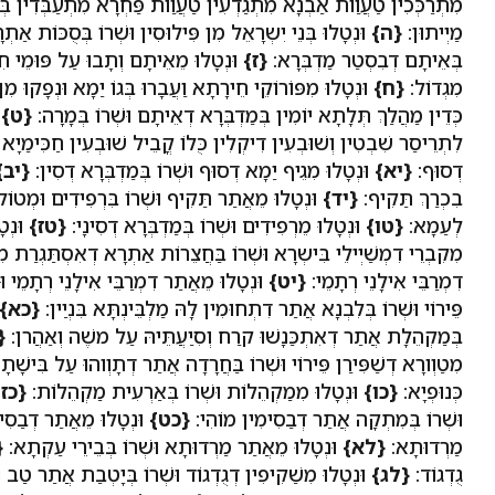
מִתְרַכְּכִין טַעֲוַות אַבְנָא מִתְגַדְעִין טַעֲוַות פַּחְרָא מִתְעַבְּדִין בְּ
מַיְיתוּן:
{ה}
וּנְטָלוּ בְּנֵי יִשְרָאֵל מִן פִּילוּסִין וּשְׁרוֹ בְּסֻכּוֹת אַ
בְּאֵיתָם דְבִסְטַר מַדְבְּרָא:
{ז}
וּנְטָלוּ מֵאֵיתָם וְתָבוּ עַל פּוּמֵי ח
מִגְדוֹל:
{ח}
וּנְטָלוּ מִפּוֹרוֹקֵי חֵירָתָא וַעֲבָרוּ בְּגוֹ יַמָא וּנְפָקוּ מִן 
כְּדֵין מַהֲלַךְ תְּלָתָא יוֹמִין בְּמַדְבְּרָא דְאֵיתָם וּשְׁרוֹ בְּמָרָה:
{ט}
ו
לִתְרֵיסַר שִׁבְטִין וְשׁוּבְעִין דִיקְלִין כֻּלוֹ קֳבֵיל שׁוּבְעִין חַכִּימַיָא
דְסוּף:
{יא}
וּנְטָלוּ מִגֵיף יַמָא דְסוּף וּשְׁרוֹ בְּמַדְבְּרָא דְסִין:
{יב}
בִכְרַךְ תַּקִיף:
{יד}
וּנְטָלוּ מֵאֲתַר תַּקִיף וּשְׁרוֹ בִּרְפִידִים וּמְטוֹל
לְעַמָא:
{טו}
וּנְטָלוּ מֵרְפִידִים וּשְׁרוֹ בְּמַדְבְּרָא דְסִינָי:
{טז}
וּנְטָ
מִקִבְרֵי דִמְשַׁיְילֵי בִּישְרָא וּשְׁרוֹ בַּחֲצֵרוֹת אַתְרָא דְאִסְתַּגְרַת 
דִמְרַבֵּי אִילָנֵי רְתָמֵי:
{יט}
וּנְטָלוּ מֵאֲתַר דִמְרַבֵּי אִילָנֵי רְתָמֵי וּ
פֵּירוֹי וּשְׁרוֹ בְּלִבְנָא אֲתַר דִתְחוּמִין לָהּ מַלְבֵּינְתָּא בִּנְיַין:
{כא}
בְּמַקְהֵלָת אֲתַר דְאִתְכַּנָשׁוּ קרַח וְסִיַעֲתֵּיהּ עַל משֶׁה וְאַהֲרן:
{
מִטַוְורָא דְשַׁפִּירַן פֵּירוֹי וּשְׁרוֹ בַּחֲרָדָה אֲתַר דְתָוְוהוּ עַל בִּישָ
כְּנוּפְיָא:
{כו}
וּנְטָלוּ מִמַקְהֵלוֹת וּשְׁרוֹ בְּאַרְעִית מַקְהֵלוֹת:
{כז}
וּשְׁרוֹ בְּמִתְקָה אֲתַר דְבַסִימִין מוֹהִי:
{כט}
וּנְטָלוּ מֵאֲתַר דְבַסִימ
מַרְדוּתָא:
{לא}
וּנְטָלוּ מֵאֲתַר מַרְדוּתָא וּשְׁרוֹ בְּבֵירֵי עַקְתָא:
{
גֻדְגוֹד:
{לג}
וּנְטָלוּ מִשַׁקִיפִין דְגֻדְגוֹד וּשְׁרוֹ בְּיָטְבַת אֲתַר טַב ו