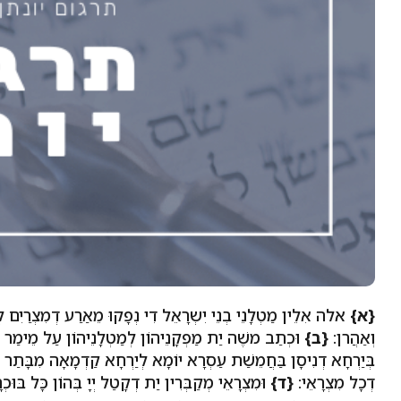
{א}
אלה אִלֵין מַטְלָנֵי בְנֵי יִשְרָאֵל דִי נְפָקוּ מֵאַרַע דְמִצְרַיִם לְ
וְאַהֲרן:
{ב}
וּכְתַב משֶׁה יַת מַפְקָנֵיהוֹן לְמַטְלָנֵיהוֹן עַל מֵימַר דַיְי
בְּיַרְחָא דְנִיסָן בַּחֲמֵשַׁת עַסְרָא יוֹמָא לְיַרְחָא קַדְמָאָה מִבָּתַר דְא
דְכָל מִצְרָאֵי:
{ד}
וּמִצְרָאֵי מְקַבְּרִין יַת דְקָטַל יְיָ בְּהוֹן כָּל בּוּכ