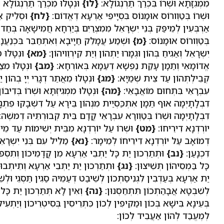
מִמְגִזָתָא וּשְׁרוֹ בִּכְרַךְ תַּרְנְגוֹלָא:
{לו}
וּנְטָלוּ מִכְרַךְ תַּרְנְגוֹלָא 
וּשְׁרוֹ בְּטַוְורוֹס אוּמָנוֹס בִּסְיָיפֵי אַרְעָא דֶאֱדוֹם:
{לח}
וּסְלֵיק אַה
אַרְבְּעִין לְמֵיפַּק בְּנֵי יִשְרָאֵל מִמִצְרַיִם בְּיַרְחָא חֲמִישָׁאָה בְּחַד
בְּטַוְורוֹס אוּמָנוֹס:
{מ}
וּשְׁמַע עֲמָלֵק חַיָיבָא וְאִתְחַבֵּר בִּכְנַעֲנָא
יִשְרָאֵל וְאַגִיחַ בְּהוֹן וּגְמָרוּ יַתְהוֹן וְיַת קִירְוֵויהוֹן:
{מא}
וּנְטָלוּ מ
אֱדוֹמָאֵי וְתַמָן עָקַת נַפְשָׁא דְעַמָא בְּאוֹרְחָא:
{מב}
וּנְטָלוּ מִצַ
קְבֵילְתְּהוֹן עַד צֵית שְׁמַיָא:
{מג}
וּנְטָלוּ מֵאֲתַר דְגָרֵי יְיָ בְהוֹן י
עִבְרָאֵי בִּתְחוּם מוֹאֲבָאֵי:
{מה}
וּנְטָלוּ מִמְגִיזְתָּא וּשְׁרוֹ בְּדִיב
דִבְלָתָיְמָה אוּף תַּמָן אִתְכַּסְיַית מִנְהוֹן בֵּירָא עַל דִשְׁבָקוּ פִתְגָ
דִבְלָתָיְמָה וּשְׁרוֹ בְּטַוְורָא עִבְרָאֵי קֳדָם בֵּית קְבוּרְתֵּיהּ דְמשֶׁה
יוֹרְדְנָא דִירֵיחוֹ:
{מט}
וּשְׁרוֹ עַל יוֹרְדְנָא מִבֵּית יְשִׁימוֹת עַד מֵי
דְמוֹאָב עַל יוֹרְדְנָא דִירֵיחוֹ לְמֵימָר:
{נא}
מַלֵיל עִם בְּנֵי יִשְרָאֵ
דִכְנָעַן:
{נב}
וּתְתַרְכוּן יַת כָּל יַתְבֵי אַרְעָא מִן קֳדָמֵיכוֹן וְתִסְפוּן 
כָּל בַּמְסֵיהוֹן תְּשֵׁיצוּן:
{נג}
וּתְתַרְכוּן יַת יַתְבֵי אַרְעָא וְתֵיתְבוּ
יַת אַרְעָא בְּעַדְבִין לִגְנִיסַתְכוֹן לְשֵׁיבַט דְעַמֵיהּ סַגִין תַּסְגֵי וּלְשֵׁ
לְשִׁבְטָא אֲבָהַתְכוֹן תִּתְחַסְנוּן:
{נה}
וְאִין לָא תְּתַרְכוּן יַת כָּל י
בְּעֵינָא בִּישָׁא בְּכוֹן וּמַקִיפִין לְכוֹן כִּתְרֵיסִין בְּסִיטְרֵיכוֹן וְיַתְעִ
לְמֶעֱבַד לְהוֹן אַעֲבֵיד לְכוֹן: