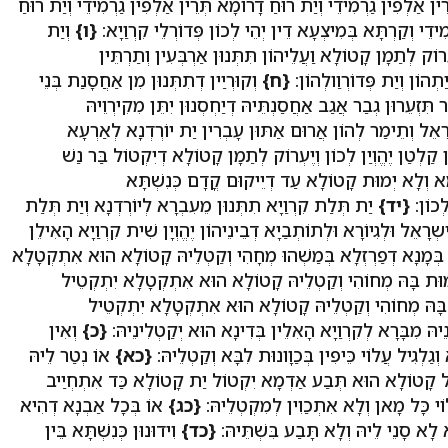
 אַלְפִין גַרְמִידֵי וְיַת רוּחַ דָרוֹמָא תְּרֵין אַלְפִין גַרְמִידֵי וְיַת רוּחַ
ידֵי וְקַרְתָּא בְּמִיצְעָא דֵין יְהֵי לְכוֹן פְּדוֹרְלֵי קִרְוַיָא:
{ו}
וְיַת
וֹק לְתַמָן קָטוֹלָא וַעֲלֵיהוֹן תִּתְּנוּן אַרְבְּעִין וְתַרְתֵּין
ַתְהוֹן וְיַת פְּדוֹרְוַולְהוֹן:
{ח}
וְקוּרְיַין דְתִתְּנוּן מִן אַחֲסָנַת בְּנֵי
ִּזְעֵרוּן גְבַר אֲגַב אַחֲסַנְתֵּיהּ דְיַחְסְנוּן יִתֵּן מִקִירְוֵיהּ
ָאֵל וְתֵימַר לְהוֹן אֲרוּם אַתּוּן עָבְרִין יַת יוֹרְדְנָא לְאַרְעָא
ִין קַלְטַן יֶהֱוְיַן לְכוֹן וְיֶעְרוֹק לְתַמָן קָטוֹלָא דְיִקְטוֹל בַּר נַשׁ
ָא וְלָא יְמוּת קָטוֹלָא עַד דְיֵיקוּם קֳדָם כְּנִשְׁתָּא
לְכוֹן:
{יד}
יַת תְּלַת קִרְוַיָא תִתְּנוּן מֵעִבְרָא לְיוֹרְדְנָא וְיַת תְּלַת
ִשְרָאֵל וּלְגִיוֹרָא וּלְתוֹתְבַיָא דְבֵינֵיהוֹן יֶהֱוְיָן שִׁית קִרְוַיָא הָאִילֵן
בְּמָנָא דְפַרְזְלָא בְּמַשְׁהוּ מְחָהִי וְקַטְלֵיהּ קָטוֹלָא הוּא אִתְקְטָלָא
ְמוּת בָּהּ מְחוֹהִי וְקַטְלֵיהּ קָטוֹלָא הוּא אִתְקְטָלָא יִתְקְטֵיל
ָּהּ מְחוֹהִי וְקַטְלֵיהּ קָטוֹלָא הוּא אִתְקְטָלָא יִתְקְטֵיל
ּ מִבָּרָא לְקִרְוַיָא הָאִלֵין בְּדִינָא הוּא יְקַטְלִינֵיהּ:
{כ}
וְאִין
וְגַלְגִיל עֲלוֹי כֵּיפִין בְּכַוָונוּת לִבָּא וְקַטְלֵיהּ:
{כא}
אוֹ נְטַר לֵיהּ
ֵיל קָטוֹלָא הוּא תְּבַע אַדְמָא יִקְטוֹל יַת קָטוֹלָא כַּד אִתְחְיַיב
לוֹי כָּל מָאן וְלָא אִתְכַוִין לְמִקְטְלֵיהּ:
{כג}
אוֹ בְּכָל אַבְנָא דְהִיא
לָא סָנֵי לֵיהּ וְלָא תָּבַע בִּשְׁתֵּיהּ:
{כד}
וִידוּנוּן כְּנִשְׁתָּא בֵּין