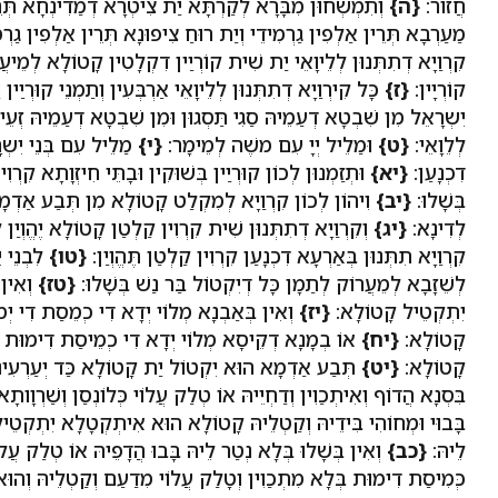
חֲזוֹר:
{ה}
וְתִמְשְׁחוּן מִבָּרָא לְקַרְתָּא יַת צִיטְרָא דְמַדִינְחָא תְּרֵין
מַעַרְבָא תְּרֵין אַלְפִין גַרְמִידֵי וְיַת רוּחַ צִיפוּנָא תְּרֵין אַלְפִין גַרְמִ
קִרְוַיָא דְתִתְּנוּן לְלֵיוָאֵי יַת שִׁית קוֹרְיַין דִקְלָטִין קָטוֹלָא לְמֵיעֲר
קוֹרְיָין:
{ז}
כָּל קִירְוַיָא דְתִתְּנוּן לְלֵיוָאֵי אַרְבְּעִין וְתַמְנֵי קוּרְיַין י
יִשְרָאֵל מִן שִׁבְטָא דְעַמֵיהּ סַגִי תַּסְגוּן וּמִן שִׁבְטָא דְעַמֵיהּ זְעֵיר ת
לְלֵוָאֵי:
{ט}
וּמַלֵיל יְיָ עִם משֶׁה לְמֵימָר:
{י}
מַלֵיל עִם בְּנֵי יִשְר
דִכְנָעַן:
{יא}
וּתְזַמְנוּן לְכוֹן קוּרְיַין בְּשׁוּקִין וּבָתֵּי חִיזְוָתָא קִרְו
בְּשָׁלוּ:
{יב}
וִיהוֹן לְכוֹן קִרְוַיָא לְמִקְלַט קָטוֹלָא מִן תְּבַע אַדְמ
לְדִינָא:
{יג}
וְקִרְוַיָא דְתִתְּנוּן שִׁית קִרְוִין קַלְטַן קָטוֹלָא יֶהֱוְיַן 
קִרְוַיָא תִתְּנוּן בְּאַרְעָא דִכְנָעַן קִרְוִין קַלְטַן תֶּהֱוְיַן:
{טו}
לִבְנֵי י
לְשֵׁזָבָא לְמֵעֲרוֹק לְתַמָן כָּל דְיִקְטוֹל בַּר נַשׁ בְּשָׁלוּ:
{טז}
וְאִין 
יִתְקְטֵיל קָטוֹלָא:
{יז}
וְאִין בְּאַבְנָא מְלוֹי יְדָא דִי כְמֵסַת דִי י
קָטוֹלָא:
{יח}
אוֹ בְמָנָא דְקֵיסָא מְלוֹי יְדָא דִי כְמֵיסַת דִימוּת ב
קָטוֹלָא:
{יט}
תְּבַע אַדְמָא הוּא יִקְטוֹל יַת קָטוֹלָא כַּד יְעַרְעִינֵיה
בִּסְנָא הֲדוֹף וְאִיתְכַוִין וְדַחְיֵיהּ אוֹ טְלַק עֲלוֹי כְּלוֹנְסַן וְשַׁרְוָותָא 
בָּבוּי וּמְחוֹהִי בִּידֵיהּ וְקַטְלֵיהּ קָטוֹלָא הוּא אִיתְקְטָלָא יִתְקְט
לֵיהּ:
{כב}
וְאִין בְּשָׁלוּ בְּלָא נְטַר לֵיהּ בָּבוּ הֲדָפֵיהּ אוֹ טְלַק עֲ
כְּמִיסַת דִימוּת בְּלָא מִתְכַוִין וְטָלַק עֲלוֹי מִדַעַם וְקַטְלֵיהּ וְהוּא 