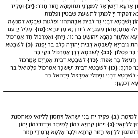
ֹן אַרְעָא דְיִשְרָאֵל לְמִצְרָנֵי תְחוּמָהָא חֲזוֹר חֲזוֹר:
{יג}
וּפַקֵיד
 דְפַקֵיד יְיָ לְמִתַּן לְתִשְׁעַת שִׁבְטִין וּפַלְגוּת
ֹן וְשִׁבְטָא דִבְנֵי גָד לְבֵית אֲבָהַתְהוֹן וּפַלְגוּת שִׁבְטָא דִמְנַשֶׁה
ילוּ אַחְסַנְתְּהוֹן מֵעִבְרָא לְיוֹרְדְנָא מַדִינְחָא:
{טז}
וּמַלֵיל יְיָ עִם
ָא אֶלְעָזָר כַּהֲנָא וִיהוֹשֻׁעַ בַּר נוּן:
{יח}
וְאַמַרְכּוֹל חַד אַמַרְכּוֹל
הַת גוּבְרַיָא לְשִׁבְטָא דְבֵית יְהוּדָה כָּלֵב בַּר יְפֻנֶה:
{כ}
לְשִׁבְטָא
בַּר כִּסְלוֹן:
{כב}
לְשִׁבְטָא דְדָן אַמַרְכּוֹל בֻּקִי בַּר
ל חַנִיאֵל בַּר אֵפוֹד:
{כד}
לְשִׁבְטָא דְבֵית אֶפְרַיִם אַמַרְכּוֹל
ר פַּרְנָךְ:
{כו}
לְשִׁבְטָא דְבֵית יִשָשכָר אַמַרְכּוֹל פַּלְטִיאֵל בַּר
לְשִׁבְטָא דִבְנֵי נַפְתָּלִי אַמַרְכּוֹל פְּדַהְאֵל בַּר
עָא דִכְנָעַן:
ֹ לְמֵימָר:
{ב}
פַּקֵיד יַת בְּנֵי יִשְרָאֵל וְיֶחְסוּן לְלֵיוָאֵי מֵאַחְסָנַת
וּן לְלֵיוָאֵי:
{ג}
וִיהוֹן קִרְוַיָא לְהוֹן לְמֵיתַב וּבְדוֹרְלְהוֹן יְהוֹן
 דְתִתְּנוּן לְלֵיוָאֵי חֲזוֹר קַרְתָּא וּלְבַר אַלְפָא גַרְמִידֵי חֲזוֹר