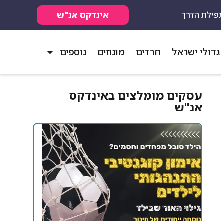
אינדקס אנ"ש
פילת הדרך
גדולי ישראל
חרדים
מונחים
נוספים
עסקים מומלצים באינדקס
אנ"ש​