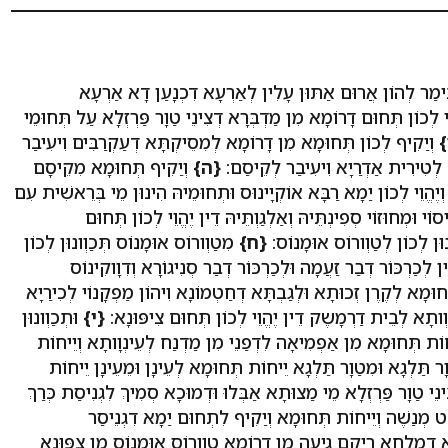
תֵימַר לְהוֹן אֲרוּם אַתּוּן עָלִין לְאַרְעָא דִכְנָעַן דָא אַרְעָא
ֵי לְכוֹן תְּחוּם דָרוֹמָא מִן מַדְבְּרָא דְצִינֵי טַוָר פַּרְזְלָא עַל תְּחוּמֵי
}
וְיַקִיף לְכוֹן תְּחוּמָא מִן דָרוֹמָא לְמִסֵיקְתָּא דְעַקְרַבִּים וִיעִיבַר
ֹק לְטִירִית אַדְרַיָא וִיעִיבַר לְקֵיסַם:
{ה}
וְיַקִיף תְּחוּמָא מִקֵיסָם
ֶהֱוֵי לְכוֹן יַמָא רַבָּא אוֹקְיָינוּס וּתְחוּמֵיהּ הִינוּן מֵי בְּרֵאשִׁית עִם
ִיסוֹי וּמְחוּזוֹי סְפִינְתֵּיהּ וְאַלְגַוְתֵּיהּ דֵין יֶהֱוֵי לְכוֹן תְּחוּם
ונוּן לְכוֹן לְטַוְורוֹס אוּמָנוֹס:
{ח}
מִטַוְורוֹס אוּמָנוֹס תְּכַוְונוּן לְכוֹן
 לְכַרְכּוֹר דְבַר זַעֲמָה וּלְכַרְכּוֹר דְבַר סְנִיגוֹרָא וְדִוָוקִינוֹס
ּחוּמָא לְקֶרֶן זְכוּתָא וּלְגַבְתָּא דְחַטְמוֹנָא וִיהוֹן מַפְקָנוֹי לְכִירַיָא
ותָא לְבֵית דַרְמָשֶק דֵין יֶהֱוֵי לְכוֹן תְּחוּם צִיפּוּנָא:
{י}
וּתְכַוְונוּן
וֹת תְּחוּמָא מִן אַפְמִיאָה לִדְפַנֵי מִן מַדְנַח לְעֵינְוָותָא וְיֵיחוֹת
ַּלְגָא וּמִטַוָר תַּלְגָא יֵיחוֹת תְּחוּמָא לְעֵינָן וּמֵעֵינָן יֵיחוֹת
ִינֵי טַוָר פַּרְזְלָא מֵי מַצוּתָא אַבְּלוּ וּדְמוּכָא סְמִיךְ לִגְנִיסַת כְּרַךְ
ַט מְנַשֶׁה וְיֵיחוֹת תְּחוּמָא וְיַקִיף לִתְחוּם יַמָא דִגְנֵיסַר
ַמָא דְמִלְחָא רֵיקָם גֵיעָה מִן דָרוֹמָא טַוְורוֹס אוּמָנוֹס מִן צִפּוּנָא