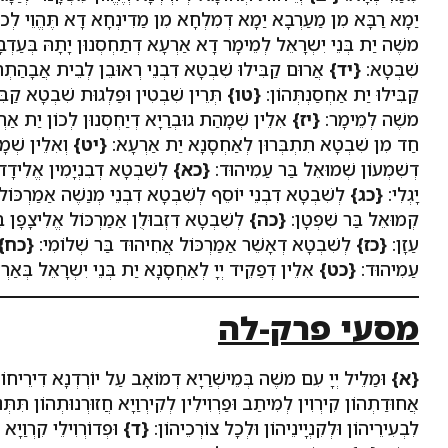
יַמָא רַבָּא מִן מַעַרְבָא יַמָא דְמִלְחָא מִן מַדִינְחָא דָא תֶּהֱוֵי לְכו
משֶׁה יַת בְּנֵי יִשְרָאֵל לְמֵימָר דָא אַרְעָא דְתַחְסְנוּן יָתָהּ בְּעַדְבָא
שִׁבְטָא:
{יד}
אֲרוּם קַבִּילוּ שִׁבְטָא דִבְנֵי רְאוּבֵן לְבֵית אֲבָהַתְהו
קַבִּילוּ יַת אַחְסַנְתְּהוֹן:
{טו}
תְּרֵין שִׁבְטִין וּפַלְגוּת שִׁבְטָא קַבִּ
משֶׁה לְמֵימָר:
{יז}
אִלֵין שְׁמָהַת גוּבְרַיָא דְיַחְסְנוּן לְכוֹן יַת אַרְע
חַד מִן שִׁבְטָא תִתְבְּרוּן לְאַחְסָנָא יַת אַרְעָא:
{יט}
וְאִלֵין שְׁמָ
דְשִׁמְעוֹן שְׁמוּאֵל בַּר עַמִיהוּד:
{כא}
לְשִׁבְטָא דְבִנְיָמִין אֱלִידָד 
יָגְלִי:
{כג}
לְשִׁבְטָא דִבְנֵי יוֹסֵף לְשִׁבְטָא דִבְנֵי מְנַשֶׁה אַמַרְכּוֹ
קְמוּאֵל בַּר שִׁפְטָן:
{כה}
לְשִׁבְטָא דִזְבוּלֻן אַמַרְכּוֹל אֱלִיצָפָן בַּ
עַזָן:
{כז}
לְשִׁבְטָא דְאָשֵׁר אַמַרְכּוֹל אֲחִיהוּד בַּר שְׁלוֹמִי:
{כח}
עַמִיהוּד:
{כט}
אִלֵין דְפַקֵיד יְיָ לְאַחְסָנָא יַת בְּנֵי יִשְרָאֵל בְּאַרְ
מסעי פרק-לה
{א}
וּמַלֵיל יְיָ עִם משֶׁה בְּמֵישְׁרַיָא דְמוֹאָב עַל יוֹרְדְנָא דִירֵיחו
אֲחוּדַתְהוֹן קִירְוִין לְמִיתַב וּפַרְוִילִין לְקִירְוַיָא חֲזוּרְנוּתְהוֹן תִּתְּנ
לִבְעִירֵיהוֹן וּלְקִנְיָינֵיהוֹן וּלְכָל צוֹרְכֵיהוֹן:
{ד}
וּפְדוֹרְוִילֵי קִרְוַיָא