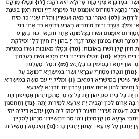
וּשְׁרוֹ בְּמַדְבְּרָא צִינֵי טַוָור פַּרְזְלָא הִיא רְקָם:
{לז}
וּנְטָלוּ מֵרְקָם
ֲרן כַּהֲנָא לְטַוְורוֹס אוּמָנוֹס עַל מֵימְרָא דַיְיָ וּמִית תַּמָן בִּשְׁנַת
 לְיַרְחָא:
{לט}
וְאַהֲרן בַּר מְאָה וְעַשְרִין וּתְלַת שְׁנִין כַּד מִית
ֵי וּמְלַךְ בַּעֲרָד וּבֵית מוֹתְבֵיהּ בְּאַרַע דָרוֹמָא כַּד אָתוּ בְנֵי
ִטַוְורוֹס אוּמָנוֹס וּשְׁרוֹ בְּצַלְמוֹנָה אֲתַר חוֹבָאֵי וְכוּר בְּאַרַע
לְמוֹנָה וּשְׁרוֹ בְּפוּנוֹן אֲתַר דְגָרֵי יְיָ בְּהוֹן יַת חֵיוַן קָלָן וְסִילְקַת
ַת חֵיוַן קָלָן וּשְׁרוֹ בְּאוֹבוֹת:
{מד}
וּנְטָלוּ מֵאוֹבוֹת וּשְׁרוֹ בִּמְגִיזַת
וֹן בֵּית מַזְלָא:
{מו}
וּנְטָלוּ מִדִיבוֹן בֵּית מַזְלָא וּשְׁרוֹ בְּעַלְמוֹן
מֵי אוֹרַיְיתָא דְבַסִימִין כְּדִבְלָתָא:
{מז}
וּנְטָלוּ מֵעַלְמוֹן
:
{מח}
וּנְטָלוּ מִטַוְורֵי עִבְרָאֵי וּשְׁרוֹ בְּמֵישְׁרַיָא דְמוֹאָב עַל
שַׁר שִׁיטִין בְּמֵישְׁרַיָא דְמוֹאָב:
{נ}
וּמַלֵיל יְיָ עִם משֶׁה בְּמֵישְׁרַיָא
ל וְתֵימַר לְהוֹן אֲרוּם אַתּוּן עָבְרִין יַת יוֹרְדְנָא לְאַרְעָא
יַת כָּל בֵּית סִגְדֵיהוֹן וְיַת כָּל צַלְמֵי מַתְּכַוַותְהוֹן תְּסַיְיפוּן וְיַת
ן בָּהּ אֲרוּם לְכוֹן יְהָבִית יַת אַרְעָא לְמֵירוּת יָתָהּ:
{נד}
וְתַחְסְנוּן
יבַט דְעַמֵיהּ זְעִירִין תַּזְעֵיר לִדְיִפּוֹק לֵיהּ תַּמָן עַדְבָא דִילֵיהּ יְהֵי
ַתְבֵי אַרְעָא מִן קֳדָמֵיכוֹן וִיהֵי מַה דִתְשַׁיְירוּן מִנְהוֹן לְסָכְיַין
יקִין יַתְכוֹן עַל אַרְעָא דְאַתּוּן יַתְבִין בָּהּ:
{נו}
וְהֵיכְמָא דַחֲשֵׁילִית