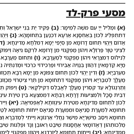
מסעי פרק-לד
{א}
וּמַלֵיל יְיָ עִם משֶׁה לְמֵימָר:
{ב}
פַּקֵיד יַת בְּנֵי יִשְרָאֵל וְ
דְתִתְפְּלֵיג לְכוֹן בְּאַחְסָנָא אַרְעָא דִכְנַעַן בִּתְחוּמָהָא:
{ג}
וְיֶהֱו
אֱדוֹם וְיֶהֱוֵי תְּחוּם דָרוֹמָא מִן סְיָפֵי יַמָא דְמִלְחָא מַדִינְחָא:
{ד
לְצִינֵי טַוָר פַּרְזְלָא וִיהוֹן מַפְקָנוֹי מִן דָרוֹמָא לִרְקַם גֵיאָה וְיִפּו
לְנִילוֹס דְמִצְרָאֵי וִיהוֹן מַפְקָנוֹי לְמַעֲרָבָא:
{ו}
וּתְחוּם מַעֲרָבָא וְי
מַיָא קַדְמָאִין דְהַווֹן בְּגַוֵיהּ אַבִּירוֹי וּפַרְכִּידוֹי כִּרְכוֹי וּמַדִנְתֵּיהּ נ
מַעַרְבַיָא:
{ז}
וְדֵין יֶהֱוֵי לְכוֹן תְּחוּם צִפּוּנָא מִן יַמָא רַבָּא תְּכַוְ
מַעֲלָךְ לִטְבַרְיָא וִיהוֹן מַפְקָנוֹי דִתְחוּמָא מִן תְּרֵי צִיטְרוֹי מְכַוְונִין
וְתַרְנְגוֹלָא עַד קִסְרִין מַעֲלָךְ לְאָבְלַס דְקִילְקָאֵי:
{ט}
וְיִפּוֹק תְ
דְבֵית סָכָל וְלִמְצִיעוּת דָרָתָא רַבְּתָא דִמְמִצְעָא בֵּין טִירַת עִינְוְ
לְכוֹן לִתְחוּם מַדִינְחָא מִטֵירַת עִינְוְותָא לְאַפְמִיאָה:
{יא}
וְיֵיח
תְּחוּמָא לִמְעָרַת סַנִיאָס וּמִמְעָרַת סַנִיאָס יֵיחוֹת תְּחוּמָא לְטַוָר ת
תְּחוּמָא וְיִסַב מֵישְׁרַיָא מֵישַׁר נַחֲלֵי אַרְנוֹנָא וְיֵיתֵי לְמַדְבְּרָא וְצ
מַלְכוּתְהוֹן דֶאֱדוֹמָאֵי אַחֲסָנוּת שֵׁיבַט רְאוּבֵן וְגָד וּפַלְגוּת שֵׁיב
מִמַדִינְחָא:
{יב}
וְיֵיחוֹת תְּחוּמָא לְיוֹרְדְנָא וְיֶהֱווֹן מִפְקָנוֹי לְי