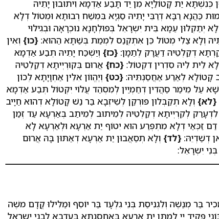
ּן כְּנִשְׁתָּא יַת קָטוֹלַיָא מִן יַד תָּבַע אַדְמָא וִיתוּבוּן יָתֵיהּ
ימוּת כַּהֲנָא רַבָּא דְרַבֵּי יָתֵיהּ סַגְיָא בִּמְשַׁח רְבוּתָא וּמְטוֹל דְלָא
ְלָא יְתַקְלוּן עַמָא בֵּית יִשְרָאֵל בְּפוּלְחָנָא נוּכְרָאָה וּבְגִילוּי
וֹתֵיהּ וְלָא צַלִי מְטוֹל כֵּן אִתְקְנַס לִמְמַת בְּשַׁתָּא הַהוּא:
{כו}
וְאִין
ַרְתָּא דְקַלְטֵיהּ דַעֲרָק לְתַמָן:
{כז}
וְיַשְׁכַּח יָתֵיהּ תְּבַע אַדְמָא
לָא לֵית לֵיהּ סִדְרִין דִקְטוֹל:
{כח}
אֲרוּם בְּקוּרְיְיתָא דְקַלְטֵיהּ
ּב קָטוֹלָא לְאַרַע אַחֲסַנְתֵּיהּ:
{כט}
וְיֶהֱווֹן אִלֵין אַחְוָיָתָא לְכוֹן
ְשָׁא עַל מֵימַר סַהֲדִין דְחַמְיַין לְמִסְהַד עֲלוֹי יִקְטוֹל תְּבַע אַדְמָא
{לא}
וְלָא תְקַבְּלוּן פּוּרְקַן לְשֵׁיזְבָא בַּר נַשׁ קָטוֹלָא דְהוּא חַיָיב
 לִדְעָרַק לְקִרְיְיתָא דְקַלְטֵיהּ לְמֵיתוּב לְמֵיתַב בְּאַרְעָא עַד זְמַן
 דַם זַכְּאַי דְלָא מִתְפְּרַע הוּא יִטוֹף יַת אַרְעָא וּלְאַרְעָא לָא
ן דְשַׁדְיֵהּ:
{לד}
וְלָא תְסַאֲבוּן יַת אַרְעָא דְאַתּוּן בָּהּ אֲרוּם
בְּנֵי יִשְרָאֵל:
כִיר בַּר מְנַשֶׁה וְלִגְנִיסַת בְּנֵי גִלְעָד בַּר יוֹסֵף וּמַלִילוּ קֳדָם משֶׁה
וֹנִי פַּקֵיד יְיָ לְמִתַּן יַת אַרְעָא בְּאַחְסַנְתָּא בְּעַדְבָא לִבְנֵי יִשְרָאֵל