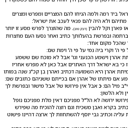
אל ביד רמה ולמה הניחו להם המצריים ומפרש ומצרים
ר מתיהם ולא היה להם פנאי לעכב את ישראל:
ו פארן וקל להבין
. מה שהוצרך לפרש מסע זו יותר
(דבק טוב)
 ברתמה ובפרשת בהעלותך כתיב ואחר נסעו העם מחצרות
ר שהכל מקום אחד:
פי ה' וקרי ביה נמי על פי ה' וימת שם:
ת אהרן וישמע הכנעני וגו' אבל לא מוכח שם ששמע
כי בא ישראל דרך האתרים אבל כאן לא מפרש אחריו
מיתת אהרן היא השמועה דכתיב ואהרן בן קכ"ג שנה במותו
מע אם מיתתו של אהרן אם בכייתם ששניהם כתובים שם:
"ב מיל הם:
כ
אבל אין פירושו של אבל מישור ובפרשת לך
 ולא הלשון:
פירושו ירושה לא הל"ל מפניכם דאין מלת מפניכם נופל
תיב בקרא ואבן משכית וגם רוצה להוכיח מה שפירש
עליה וכתיב גבי יוסף להשתחוות לך ארצה דהיינו פישוט