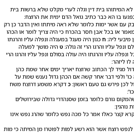
לא המיתוהו בית דין וגלה לערי מקלט שלא ברשות בית
פגעו בו הא כבר כתיב גואל הדם ימית את הרוצח:
ק עם אשר ימות כלומר שלא ראה מיתתו ואין הדבר כן רק
מר או בכל אבן חסר בהכרח כי היה צריך לומר או הכהו
 מיבעי ליה:
ח
כגון היה מעגל במעגלה ונפלה עליו והרגתו
ונפל עליו והרגו הרי זה גולה:
ט
היה מושך למעלה
ונפלה עליו והרגתו היה עולה בסולם ונפל עליו והרגו הרי
לו ליזהר:
ל מגיד לך הכתוב שרוצח יאריך ימים אחר שמת כהן
 כו' ולפי דבר אחר קשה אם הכהן גדול נענש שמת על
ל לכן פירש גם טעם ראשון:
כ
דקרא משמע דרוצח משח
':
קום גורם כלומר בזמן שסנהדרי גדולה שבירושלים
נוהגין:
קרא קצר כאלו אמר כל מכה נפש כלומר שהרג נפש אינו
לנפש רוצח אשר הוא רשע למות לפוטרו מן המיתה כי מות