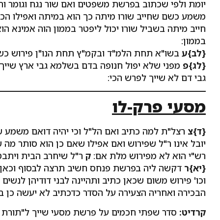
יומת ולפי שכתוב בפרשת משפטים ואם שור נגח וגומר וה
משמע כשם שחייב שורו מיתה כך הוא במיתה ואפילו הכי 
חייב מיתה בשביל שורו יכול ליפטר בממון הוה אמינא הו
בממון:
{לב}ע
בשו"א תחת הלמ"ד ובקמ"ץ תחת הנו"ן פירוש כשם ש
{לג}פ
מפני שלא יפול חנופה בדם בשלמא גבי ארץ שייך 
גבי דם לא שייך לפרש הכי:
מסעי פרק-לו
{ד}צ
רצל"ת למה כתיב ואם הל"ל וכי יהיה דואם משמע שס
יובל אינו ר"ל שפירוש ואם אפילו שאם כן הוא סותר מה
רש"י הוא לא מפירוש מלת אם:
ק
ר"ל שיחרב הבית ויתבט
{יא}ר
דקשה ליה בפרשת פנחס חשיב תרצה לבסוף וכאן מנ
וכו' פירוש משום שכאן כתיב ותהיינה לבני דודיהן לנשי
הבכירה ואחריה הצעירה על הסדר כדכתיב לא יעשה כן במק
קרדיט:
סדר שפתי חכמים על פרשת מסעי שייך ל"תורת 