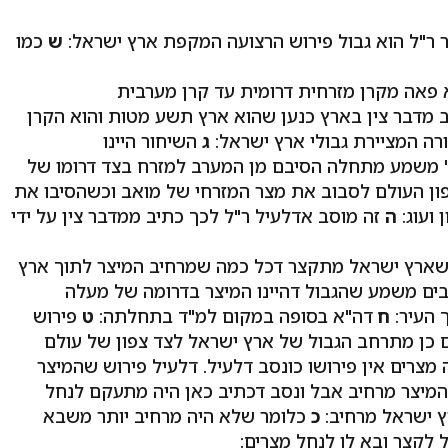
ר ר"ל הוא גבול פירוש הרצועה המקפת ארץ ישראל:
ש
כמו
 פאה מקרן מזרחית דרומית עד קרן מערבית
ב מדבר צין בארץ כנען שהוא ארץ תשע מטות והוא הקרן
ורה המציירת גבולי ארץ ישראל:
ג
השיחור היינו
ו' משמע מתחלה הסיבם מן המערב למזרח בצד דרומו של
פון העולם לסבוב את מצר המזרחי של מואב וכשהסיבו את
 ועוג:
ה
זה מוסב אדלעיל ר"ל לכך כתיב ממדבר צין על ידי
שארץ ישראל מתקצר דכל כמה שמרחיב המיצר לתוך ארץ
ם משמע שהגבול דהיינו המיצר בדרומה של מעלה
 העיר:
ח
דה"א בסופה במקום למ"ד בתחלתה:
ט
פירוש
כן מתרחב הגבול של ארץ ישראל לצד צפון של עולם
צרים אין פירושו כונסב דלעיל. דלעיל פירוש שהמיצר
מיצר מרחיב אבל ונסב דכתיב כאן היה מתעקם לנחל
ץ ישראל מרחיב:
כ
כלומר שלא היה מרחיב יותר משבא
לקצר ובא לו לנחל מצרים: