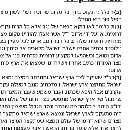
{ב}ר
כלל זה נקוט בידך כל מקום שהזכיר רש"י לשון מיצ
הפיל פור הוא הגורל:
{ג}ת
כלומר לאו דוקא הפאה של נגב אלא כל הרוח נקרא
דרומית:
א
ועל ידי אדום ר"ל אשר אצלו להודיע מקום מצ
מזרחית דרומית שלה:
ב
כל דבריו מבוארים לכל מעיין בצ
נילוס:
ד
וכתיב אחריו וישלח ישראל מלאכים אל סיחון וג
אדום ומואב וכשהגיעו למקצוע דרומית מזרחית פנו אל צ
מצר המזרחי כתיב אחריו וישלח וגו' שמצאו את ארץ סיחון
אדום:
{ד}ו
ר"ל שעיקם לצד ארץ ישראל ומתרחב המיצר נמצא 
ישראל מתקצר ארץ ישראל:
ז
מדכתיב מנגב למעלה עקרבי
עקרבים אבל היכא שכתוב ועבר משמע שעבר המיצר תוך
שהגבול של ארץ ישראל מתפשט בצד דרום של עולם ואם 
ודו"ק היטב:
י
כלומר מה שכתב ונסב הגבול מעצמון נחלה מ
היה מתעקם לארץ ישראל ונמצא שארץ ישראל מתקצר וה
מצרים שהוא דרומו של עולם ונמצא שמתקצר המיצר ואר
לחצר אדר אלא עומד ברוחב הראשון אבל מעצמון התחיל 