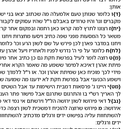
אותן:
{ד}
ו
כלומר שנותן טעם אלמעלה מה שכתוב יצאו בני ישר
מקברים וגו' והיו טרודים באבלם ר"ל שהיו עסוקים לקבו
{יח}
ז
רצונו לתרץ למה קראו כאן רתמה ובמקום אחר קרא
משאר כל המסעות מפני שפה כתיב ויסעו מחצרות ויחנו
ויחנו במדבר פארן לכן פירש על שם לשון הרע וכו' כלומ
{לח}
ח
כלומר על פי ה' נדרש לפניו ולאחריו ויעל אהרן על 
{מ}
ט
רוצה לומר לעיל בפרשת חקת גם כן כתיב אחר מית
מיתת אהרן דאיכא למימר ששמע מה שאמר הקרא אחריו 
מידי לכך מוכיח כאן שמיתת אהרן וכו'. או ר"ל ללמדך ש
וישמע הכנעני אבל בפרשת חקת לא ידענו מה שמועה ש
{מט}
י
היינו ג' פרסאות דמבית הישימות עד אבל השטים י
לך האריך רש"י בו והתרגום שתרגם אבל מישור פתר הענין
{נב}
ל
דאי פירושו לשון ירושה הל"ל וירשתם אי נמי דאי 
אירושה:
מ
פירוש שרוצה להוכיח דמשכית לשון רצפה כדכ
להשתחוות עליה בפישוט ידים ורגלים מדכתיב להשתחוות 
ידים ורגלים: