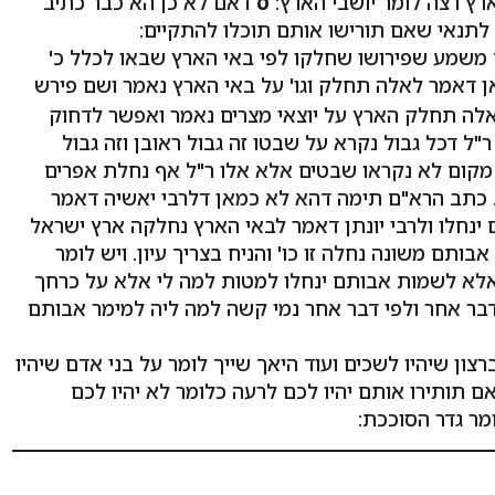
רץ רצה לומר יושבי הארץ:
ס
דאם לא כן הא כבר כתיב
לתנאי שאם תורישו אותם תוכלו להתקיים:
משמע שפירושו שחלקו לפי באי הארץ שבאו לכלל כ'
 דאמר לאלה תחלק וגו' על באי הארץ נאמר ושם פירש
אלה תחלק הארץ על יוצאי מצרים נאמר ואפשר לדחוק
"ל דכל גבול נקרא על שבטו זה גבול ראובן וזה גבול
מקום לא נקראו שבטים אלא אלו ר"ל אף נחלת אפרים
. כתב הרא"ם תימה דהא לא כמאן דלרבי יאשיה דאמר
נחלו ולרבי יונתן דאמר לבאי הארץ נחלקה ארץ ישראל
ם משונה נחלה זו כו' והניח בצריך עיון. ויש לומר
לא לשמות אבותם ינחלו למטות למה לי אלא על כרחך
 דבר אחר ולפי דבר אחר נמי קשה למה ליה למימר אבותם
ון שיהיו לשכים ועוד היאך שייך לומר על בני אדם שיהיו
אם תותירו אותם יהיו לכם לרעה כלומר לא יהיו לכם
ר גדר הסוככת: