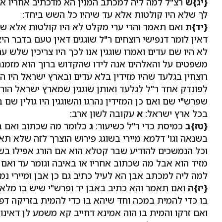
{יג}ש
רצ"ל למה ליה למכתב המנין הא מדכתיב אחריו א
לך שלא היו קולטות אלא עד שיהיו כל השש ביחד:
{יד}ת
ואם תאמר והרי ערי מקלט לא היו קולטות אלא שוגג
דאין לומר דנפישי רוצחים ר"ל שוגגים דאין טעם בדבר היאך
לא היו שם עדים ואמרו שוגגין אנו לכך היו צריכין שלש ע
משפטים על והאלהים אנה לידו שהקדוש ברוך הוא מזמנם לפ
רוצחין בגלעד שהיו מזידין בלא עדים ובארץ ישראל היו 
לפונדק אחד ר"ל לגלעד ואותן שוגגין שמארץ ישראל הורגי
שפרש"י שם ואם כן המזידין נהרגו והשוגגין היו גולין ש
בכל ארץ ישראל:
א
עקובה לשון ארב:
{טז}ב
כמיסת כדי ר"ל כשיעור:
ג
כלומר מה שכתוב ואם בכלי
בשנאה וגו' דלמא מיירי בשוגג פירוש הוצרך לזה שלא ת
וכל הנמשכים להודיע שבר קטלא הוא אם הורג אפילו בשו
מזיד הוא אבל מה שכתוב אחריו או באיבה וגומר עד ואם בפ
למה ליה למכתב אבן הא לעיל כתיב גם כן אבן ומיירי נמ
{יז}ה
ואם תאמר והא כתיב באבן יד ופרש"י שיש בו מלא 
בו כדי להמית במכה וחד שיהא בו כדי להמית בזריקה דפע
ואם זרקו והמית בו הוה אמינא דחייב קא משמע לן דאינו 