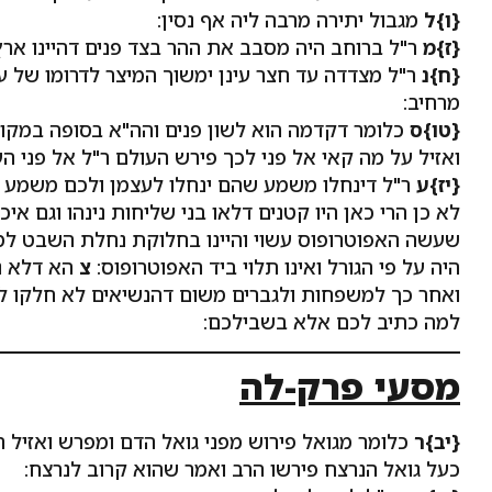
{ו}ל
מגבול יתירה מרבה ליה אף נסין:
{ז}מ
ר"ל ברוחב היה מסבב את ההר בצד פנים דהיינו ארץ 
{ח}נ
ר"ל מצדדה עד חצר עינן ימשוך המיצר לדרומו של
מרחיב:
{טו}ס
כלומר דקדמה הוא לשון פנים והה"א בסופה במקום
ואזיל על מה קאי אל פני לכך פירש העולם ר"ל אל פני העו
{יז}ע
ר"ל דינחלו משמע שהם ינחלו לעצמן ולכם משמע ש
לא כן הרי כאן היו קטנים דלאו בני שליחות נינהו וגם א
שעשה האפוטרופוס עשוי והיינו בחלוקת נחלת השבט ל
היה על פי הגורל ואינו תלוי ביד האפוטרופוס:
צ
הא דלא נ
ואחר כך למשפחות ולגברים משום דהנשיאים לא חלקו ל
למה כתיב לכם אלא בשבילכם:
מסעי פרק-לה
{יב}ר
כלומר מגואל פירוש מפני גואל הדם ומפרש ואזיל ה
כעל גואל הנרצח פירשו הרב ואמר שהוא קרוב לנרצח: