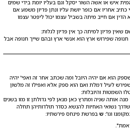
מית איש או אשה השור יסקל וגם בעליו יומת בידי שמים
כתיב אחריו אם כופר יושת עליו ונתן פדיון משמע אם
א הדין אם חייב מיתה בשביל עצמו יכול ליפטר עצמו
אין פדיון למיתה כך אין פדיון לגלות:
חנופה שפירוש ארץ הוא אנשי ארץ ובהם שייך חנופה אבל
פק הוא אם יהיה היובל ומה שכתב אחר זה ואפי' יהיה
 שפירש לעיל דמלת ואם הוא ספק אלא ואפילו זה מלשון
לו השמטות והיובלות:
ה אותה שניה ומתרץ כאן מנאן לפי גדולתן זו מזו בשנים
ם שדרך נשואי האחיות להנשא כסדר תולדותיהן תחלה
ומנו וגו':
ש
בפרשת פינחס פירשתיו:
אמת".