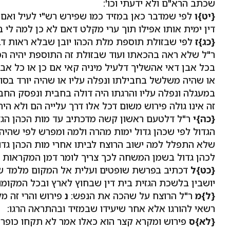
שכתב הרא"ם ולא ידעתי וכו':
{יט}ו
לפי שמדבר כאן במזיד כמו שפירש רש"י לעיל ואם 
דין ימית אותו אפילו תוך ערי מקלט דאם לא כן למה לי ב
{כג}ז
לפי שבזולת תוספת מלת הכהו יובן שבלא ראות דב
ר"ל שלא ראה בהכאתו ועוד שבזולת זה התוספת יהיה המא
בכל אבן דאי אהשליך דלעיל מיניה קאי אם כן או כל אבן
או שהיה משלשל בחבילתו ונפלה עליו או שהיה יורד בסולם 
במעגלה ונפלה עליו והרגתו היה דולה בחבית ונפסק החבל 
זה אינו גולה פירוש משום דכל אלו דרך עלייה הם ולא היה 
{כה}י
ר"ל דלטעם ראשון קשה מדכתיב עד מות הכהן הגדו
הגדול לפי שכהן גדול ימות מהרה ולמה ומפרש לפי שהיה
שלא התפלל למה ישוב הרוצח לביתו אחרי מות הכהן גדו
לכהן גדול בשמן המשחה לכך צריך לומר דמן המקראות כו
{כט}ל
דכתיב בפרשת שופטים ועלית אל המקום מלמד שהמ
יושבין בלשכת הגזית בית דין שבחוץ לארץ ובכל המקומות 
{ל}מ
ר"ל הרוצח על שהכה את הנפש:
נ
פירוש והרי זה מ
רשאי להורגו אלא אחר שיעידו שבמזיד ובהתראה הרגו:
{לא}ס
פירוש ומקרא קצר הוא כאלו אמר לא תקחו כופר 