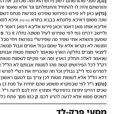
{נג}
נ
מפני שהורשתם לשון גירוש הוא ומה שכתוב את הא
והורשתם והיה לו להתחיל והתנחלתם וגו' אלא שאמר זה 
{נד}
ע
כאן לא פירש כפירושו שפירש בפרשת פנחס דשם 
שנה משום דאיכא פלוגתא בבבא בתרא
איכא למאן
(דף קיז)
אליבא אותו מאן דאמר וכאן פירש אליבא דמאן דאמר ל
וליישב דהיינו נמי לפי שפירש לעיל משונה נחלה זו כו':
פ
ר
שמעון והשתא אתי שפיר מה שפירש"י בפרשת ויחי מכל 
ומנשה לא נקראו אלא על שמם גבול אפרים וגבול מנשה
ליוצאי מצרים נחלקה הארץ שנאמר לשמות מטות אבותם י
שנאמר לאלה תחלק הארץ ומה אני מקיים לשמות מטות אבות
דק"ל לכל הפירושים קשה מהו למטות אבותם לא הל"ל א
למדרש נמי לי"ב גבולין וכו' וזה שהכריח את רש"י לפרש
דלא הל"ל אלא לשמות מטות לכן צריך גם לטעם ראשון:
{נה}
צ
ר"ל לפי שבמקרא משמע שהם יותירו על מנת כן ברצ
שכים דהיינו יתדות כדפירש"י ומתרץ יהיו לכם לרעה ר"ל 
לשכים ממש אלא לרעה להרע לכם:
ק
כמו מסך פתח כלומ
מסעי פרק-לד