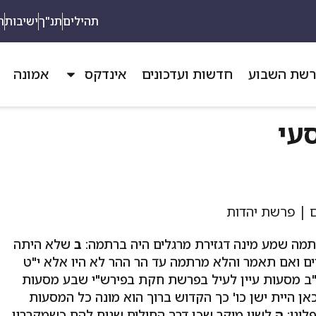
תהילים
תנ"ך
ישיבות
ת
שת השבוע
חדשות ועדכונים
אינדקס
אמונה
עי
רתמה שמע מינה דגזירת מרגלים היה ברתמה:
ב
שלא היתה
ים ואם תאמר והלא מרתמה עד הר ההר לא היו אלא י"ט
מ"ב מסעות עיין לעיל בפרשת חקת בפירש"י שבע מסעות
אן היית ישן כו' כך הקדוש ברוך הוא מונה כל המסעות
לוני:
ה
לשון מיקר שכן דרך החולים שנוח להם כשמקררין