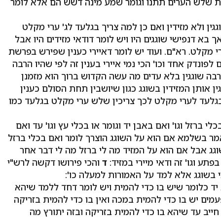
ת שלש הערים תתנו וגומר שמע מינה דשש הם אלא לומר
ין ולא מזידין ואם כן למה צריך בגלעד לג' ערי מקלט
 בא דנפישי שוגגים היו ויש לומר דודאי מזידים היו אבל
רי מקלט. רא"ם. ועוד יש לומר דאיירי כענין שפירש בפרשת
ונדק אחד וכו' הכי נמי איירי בענין זה לפי שהיו הרבה
הרבה שוגגין בלא עדים מה עשה הקדוש ברוך הוא מזמנן
ן אותן המזידין בשוגג כגון שיושבין תחת הסולם כענין
ם בגלעד לערי מקלט לכך צריכין שלש ערי מקלט בגלעד כמו
 ברזל וגו' ואם באבן יד וגומר או בכלי עץ וגו' עד ואם
אמר בשלמא אם הוא על השוגג הוצרך לומר ואם בכלי ברזל
גג אבל אם הוא על המזיד מה לי ברזל מה לי דבר אחר
תע וגו' זה ודאי מיירי במזיד:
ד
והכי פירושו דקשה לרש"י
י בשוגג אלא למד על האמורות למעלה כו':
יד כלומר שיש בו כדי להמית ויש לומר דחד ללמד שיהא
מים יש בו כדי להמית במכה ואין בו כדי להמית בזריקה
חייב עד שיהא בו כדי להמית בזריקה ובזה יתורץ מה