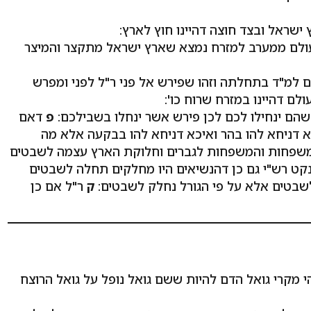
ישראל ובצד חוצה דהיינו חוץ לארץ:
 עולם ממערב למזרח נמצא שארץ ישראל מתקצר והמיצר
 למ"ד בתחלתה וזהו שפירש אל פני ר"ל לפני ומפרש
לם דהיינו במזרח שרוח כו':
הם ינחילו לכם לכן פירש אשר ינחלו בשבילכם:
פ
דאם
יכא דניחא להו בהר ואיכא דניחא להו בבקעה אלא מה
משפחות והמשפחות לגברים וחלוקת הארץ עצמה לשבטים
קט רש"י גם כן דהנשיאים היו מחלקים תחלה לשבטים
שבטים אלא על פי הגורל נחלק לשבטים:
ק
ר"ל אם כן
י מקרי גואל הדם להיות ששם גואל נופל על גואל הרוצח