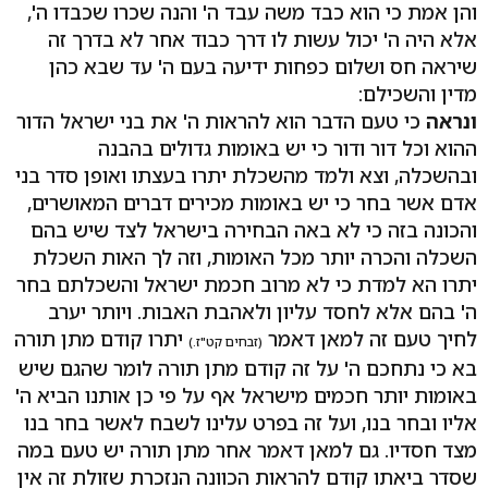
והן אמת כי הוא כבד משה עבד ה' והנה שכרו שכבדו ה',
אלא היה ה' יכול עשות לו דרך כבוד אחר לא בדרך זה
שיראה חס ושלום כפחות ידיעה בעם ה' עד שבא כהן
מדין והשכילם:
ונראה
כי טעם הדבר הוא להראות ה' את בני ישראל הדור
ההוא וכל דור ודור כי יש באומות גדולים בהבנה
ובהשכלה, וצא ולמד מהשכלת יתרו בעצתו ואופן סדר בני
אדם אשר בחר כי יש באומות מכירים דברים המאושרים,
והכונה בזה כי לא באה הבחירה בישראל לצד שיש בהם
השכלה והכרה יותר מכל האומות, וזה לך האות השכלת
יתרו הא למדת כי לא מרוב חכמת ישראל והשכלתם בחר
ה' בהם אלא לחסד עליון ולאהבת האבות. ויותר יערב
לחיך טעם זה למאן דאמר
יתרו קודם מתן תורה
(זבחים קט"ז.)
בא כי נתחכם ה' על זה קודם מתן תורה לומר שהגם שיש
באומות יותר חכמים מישראל אף על פי כן אותנו הביא ה'
אליו ובחר בנו, ועל זה בפרט עלינו לשבח לאשר בחר בנו
מצד חסדיו. גם למאן דאמר אחר מתן תורה יש טעם במה
שסדר ביאתו קודם להראות הכוונה הנזכרת שזולת זה אין