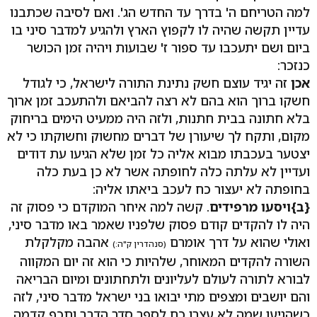
למה הטריחם ה' בדרך עד החדש הג'. ואם לסיבה שכתבנו
עדיין תקשה שהיה לו לקפוץ הארץ ולהגיע למדבר סיני בו
ביום ושם יתעכבו עד ספור ז' שבועות ויהיה זמן הכושר
כנזכר:
אכן
זה יגיד עוצם חשק נתינת התורה לישראל, כי לגודל
חשקו ברוך הוא בהם לא רצה להביאם ולהתעכב זמן ארוך
בלא חתונה בבית חתנות, ולזה היה ממעיט הימים בריחוק
מקום, ותקח לך שיעורן של דברים מחשוק וחשוקתו כי לא
יצטער בעכבתו מבוא אליה כל זמן שלא הגיעו עת דודים
ועדיין לא עלתה כלה לחופתה אשר לא כן בעת כלה
בחופתה לא יעצור כח לעכב ביאתו אליה:
{ב}ויסעו מרפידים
. קשה למה איחר המוקדם כי פסוק זה
היה לו להקדים קודם פסוק שלפניו שאמר באו מדבר סיני,
ואולי שהוא על דרך אומרם
אהבה מקלקלת
(סנהדרין ק"ה:)
השורה להקדים המאוחר, שלהיות כי הוא זה יום המקווה
לבורא לתורה לעולם לעליונים ולתחתונים ומיום הבריאה
והם יושבים ומצפים מתי יבואו בני ישראל מדבר סיני, לזה
כשהגיעו שמה לא עצרו כח לספר סדר הדבר ותכף קדמה