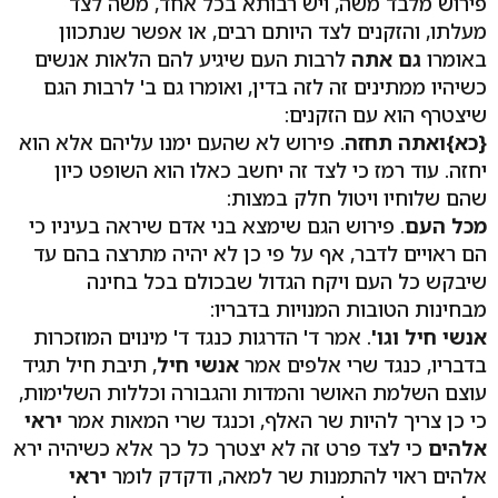
פירוש מלבד משה, ויש רבותא בכל אחד, משה לצד
מעלתו, והזקנים לצד היותם רבים, או אפשר שנתכוון
באומרו
גם אתה
לרבות העם שיגיע להם הלאות אנשים
כשיהיו ממתינים זה לזה בדין, ואומרו גם ב' לרבות הגם
שיצטרף הוא עם הזקנים:
{כא}
ואתה תחזה
. פירוש לא שהעם ימנו עליהם אלא הוא
יחזה. עוד רמז כי לצד זה יחשב כאלו הוא השופט כיון
שהם שלוחיו ויטול חלק במצות:
מכל העם
. פירוש הגם שימצא בני אדם שיראה בעיניו כי
הם ראויים לדבר, אף על פי כן לא יהיה מתרצה בהם עד
שיבקש כל העם ויקח הגדול שבכולם בכל בחינה
מבחינות הטובות המנויות בדבריו:
אנשי חיל וגו'
. אמר ד' הדרגות כנגד ד' מינוים המוזכרות
בדבריו, כנגד שרי אלפים אמר
אנשי חיל
, תיבת חיל תגיד
עוצם השלמת האושר והמדות והגבורה וכללות השלימות,
כי כן צריך להיות שר האלף, וכנגד שרי המאות אמר
יראי
אלהים
כי לצד פרט זה לא יצטרך כל כך אלא כשיהיה ירא
אלהים ראוי להתמנות שר למאה, ודקדק לומר
יראי