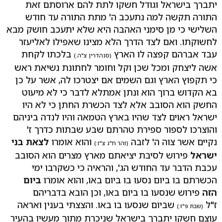
יתברך בישראל וגודל חשקו לתת להם ארוסתם זאת
התורה תקשה למה נתעכב ה' מתת התורה עד חודש
השלישי כי מן סימני האהבה היא שלא יתעכב חושק מבא
לחשוקתו. ואם לצד הדרך הלא מצינו שאפילו לאליעזר
עבד אברהם קפצה לו הארץ
בלכתו לקחת
(סנהדרין צ"ה.)
אשה ליצחק ומכל שכן וקל וחומר לחתונת נשיאת ראש
כי תקפוץ הארץ וגם השמים אם יצטרכו לה, אשר על כן
בא הקדוש ברוך הוא ונתן אמתלא לדבר כי לא מיעוט
החשק הוא הסובב אלא לצד הכשרת החתן כי לא היו
ישראל ראוים לצד שהיו בארץ הטמאה והיו לנדה ביניהם
והוצרכו לספור ספירת טהרתם שבע שבתות כדרך ז'
נקיים אשר צוה ה' לזבה
והוא אומרו
לצאת בני
(זהר ח"ג צ"ז:)
ישראל
פירוש לסיבת יציאתם מארץ מצרים הוא הסובב
עכבת הדבר עד החודש הג', והראיה כי כשקרבו ימי
הכשרתם בו ביום נסעו בו ביום באו, והוא אומרו
ביום
הזה
פירוש שנסעו בו ביום באו, וכן הובא בדבריהם
ז"ל
שביום שנסעו בו באו. והצצתי בענין ואראה
(שבת פ"ז:)
עוצם חשקו יתברך בישראל שניכרת מתוך מעשיו בהעיר