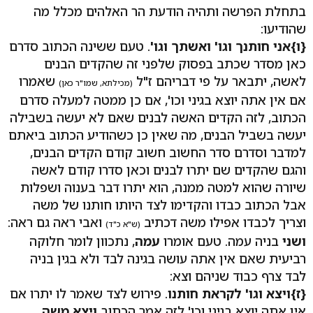
בתחלת הפרשה ותהיה הודעת הר האלהים מכלל מה
שהודיעו:
{ו}
אני חותנך וגו' ואשתך וגו'
. טעם ששינה הכתוב סדרם
כאן מסדר שכתב בפסוק שלפני זה שהקדים הבנים
לאשה, יתבאר על פי דבריהם ז"ל
שאמרו
(מכילתא, שמו"ר כאן)
אם אין אתה יוצא בגיני וכו', אם כן ממטה למעלה סדרם
הכתוב, לזה הקדים האשה לבנים שאם לא יעשה בשבילה
יעשה בשביל הבנים, מה שאין כן כשהודיע הכתוב ביאתם
למדבר וסדרם סדר החשוב חשוב קודם הקדים הבנים,
והגם שהקדים שם יתרו לבנים וכאן סדרו קודם לאשה
שיורה שהוא למטה ממנה, הוא יתרו דבר בענוה ושפלות
אבל הכתוב כבדו והקדימו לצד היותו חותנו של משה
וצריך לכבדו אפילו משה דכתיב
ואבי ראה גם ראה:
(ש"א כ"ד)
ושני
בניה עמה. טעם אומרו
עמה
, נתכוון לומר חלוקה
רביעית שאם אין אתה עושה בגינה לבד ולא בגין בניה
לבד צרף כבוד שניהם וצא:
{ז}
ויצא וגו' לקראת חותנו
. פירוש לצד שאמר לו יתרו אם
אין אתה יוצא בגיני וכו' לזה אמר הכתוב
ויצא משה