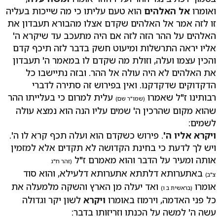
ואומרו
אל האלהים
הוא טעם עליתו כי מה שייכות בעליה
זו לזה אמר אל האלהים שקדם אצלו מהבורא תעבדון את
האלהים על ההר הזה לזה אם היה מתעכב עד שיקרא ה'
אליו יראה התרשלות ומיעוט חשק בדבר לזה תיכף קדם
והכין עצמו ועלה, וזולת מה שקדם לו במאמר ה' תעבדון
את האלהים לא היה עולה אל ההר. ובזה נתיישבו כל
הדקדוקים שדקדקנו. ואין בפירוש זה סתירה לדברי
רבותינו ז"ל שאמרו
עלית למרום כי בעלייתו ההר
(שמו"ר שם)
שהוא מקום שהרכין ה' שמים עליו הנה הוא נמצא עולה
לשמים:
ויקרא אליו ה'
. פירוש כשקדם הוא ועלה תכף קרא לו ה'.
ויש לך לדעת כי בחינת הקדושה לא תקדים אלא למזמין
אותה ומעיר על הדבר והוא מאמרם ז"ל
(זהר ח"ג
באתערותא דלתתא אתערותא דלעילא, והוא סוד
צ"ב)
אומרו
ואד יעלה מן הארץ והשקה מלמעלה את
(בראשית ב ו)
כל פני האדמה, וירמוז באומרו
ויקרא
לשון יקר וגדולה
עשה ה' למשה על הכנתו וזריזותו בדבר: