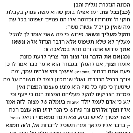
הכונה הנזכרת נגלית והבן:
{כב}
בכל עת
. רמז אפילו בזמן שהוא משה עסוק בקבלת
חוקי ה' ותורותיו וכדומה אלו הם פנויים ישפוטו בכל עת
מה שאין כן יכול עשות משה:
והקל מעליך ונשאו
. פירוש כי מה שאני אומר לך להקל
מעליך לא שלא תשפוט אלא הדבר הגדול אלא
ונשאו
אתך
פירוש אתה והם תהיו במלאכה זו:
{כג}
אם את הדבר וגו' וצוך וגו'
. צריך לדעת כוונת
אומרו
וצוך
, אם להמלך בגבורה הוא אומר כבר אמר לו כן
פעם אחת דכתיב
איעצך ויהי אלהים עמך, ומה
(פסוק י"ט)
צורך בכפל הדברים. ואולי שנתכוון לומר לו תשובה על מה
שיטעון כי סוף כל סוף הוא מונע מעצמו המצות ואין
ממדת הצדיקים להקל מעליהם המצות הגם כי ייעף וכי
יגע כי אדם לעמל יולד
בעמלה של מצוה, לזה אמר
(איוב ה')
אליו
וצוך אלהים
וגו' פירוש כי הנה ידוע הוא עוצם הכח
אשר יצטרך לאיש נביא, וצא ולמד ממאמרי דניאל
(דניאל
בדבר אליו מלאך ומזה תשכיל לדברות אל, ולזה תמצא
י')
שאמרו ז"ל
אין נבואה שורה אלא על גבור, והן