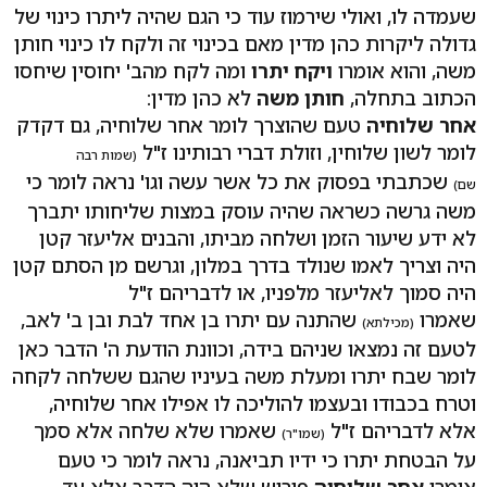
שעמדה לו, ואולי שירמוז עוד כי הגם שהיה ליתרו כינוי של
גדולה ליקרות כהן מדין מאם בכינוי זה ולקח לו כינוי חותן
משה, והוא אומרו
ויקח יתרו
ומה לקח מהב' יחוסין שיחסו
הכתוב בתחלה,
חותן משה
לא כהן מדין:
אחר שלוחיה
טעם שהוצרך לומר אחר שלוחיה, גם דקדק
לומר לשון שלוחין, וזולת דברי רבותינו ז"ל
(שמות רבה
שכתבתי בפסוק את כל אשר עשה וגו' נראה לומר כי
שם)
משה גרשה כשראה שהיה עוסק במצות שליחותו יתברך
לא ידע שיעור הזמן ושלחה מביתו, והבנים אליעזר קטן
היה וצריך לאמו שנולד בדרך במלון, וגרשם מן הסתם קטן
היה סמוך לאליעזר מלפניו, או לדבריהם ז"ל
שאמרו
שהתנה עם יתרו בן אחד לבת ובן ב' לאב,
(מכילתא)
לטעם זה נמצאו שניהם בידה, וכוונת הודעת ה' הדבר כאן
לומר שבח יתרו ומעלת משה בעיניו שהגם ששלחה לקחה
וטרח בכבודו ובעצמו להוליכה לו אפילו אחר שלוחיה,
אלא לדבריהם ז"ל
שאמרו שלא שלחה אלא סמך
(שמו"ר)
על הבטחת יתרו כי ידיו תביאנה, נראה לומר כי טעם
אומרו
אחר שלוחיה
פירוש שלא היה הדבר אלא עד