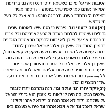
הטובות אף על פי כן כששמע תוכן הנס ומה גם ברדיפת
המלאך אותם כמו שפירשתי בפסוק
ויספר משה
(ח')
והצילם ה' נתחדד בשרו, ודבר זה מורגש הוא אצל כל בעל
חי מרגיש:
{יא}
עתה ידעתי וגו'
. פירוש כי הגם שיש לאומות שרים
גדולים ועצומים להלחם בעדם ולהרע לאויביהם וכל מרים
יד כנגדם אף על פי כן לא יכוונו להנקם מהאומות הנגדיית
בדמיון המרד מה שאין כן אלהי ישראל שיכוין למדוד
במדה עצמה של המורד ועושה רשעה שקע שוקעיהם וכו',
גם יש לתלות במאורע הרע כי לא מצד שכנגדו הוכה מה
שאין כן אלהי ישראל שכל המכות והיסורין אשר יסר
פרעה הם מכוונים למה שזדו עליהם. וצא ולמד מה שאמרו
ז"ל
בכוון המכות שכל אחת כנגד מדה אחת רעה
(תנחומא)
שזדו המצריים וכו':
{יב}
ויקח יתרו וגו' עולה וגו'
. הנה נתחכם יתרו לזבוח
שלמים רבים, וזה היה לו לאות כי מזמין הוא גדולי ישראל
על שולחנו, ולזה לא אמר הכתוב ויקרא לאהרן ולזקני
ישראל לאכל וגו' אלא
ויבא אהרן
וגו' פירוש מעצמן באו