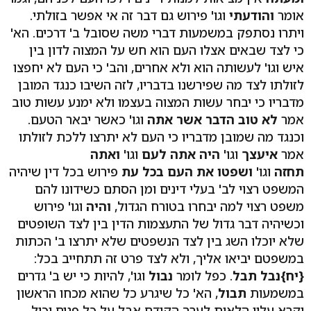
אומר
והודעתי
וגו' פירוש גם דבר זה אי אפשר בזולתי.
ויתרו נסתפק במשמעות דברי משה שסובל ב' דרכים. הא'
כי לצד שבאים אצלו העם הוא חש על המצוה לדון בין
איש וגו' לעשותה הוא ולא אחרים, והב' כי העם לא יחפצו
לזולתו לצד מה שפירשנו בדבריו, לזה השיבו כנגד המובן
מדבריו כי יבחר עשות המצוה בעצמו ולא ימנע עשות טוב
אמר
לא טוב הדבר אשר אתה
וגו' כאשר יבאר הטעם.
וכנגד מה שמובן מדבריו כי העם לא יתרצו ללכת לזולתו
אמר
איעצך
וגו'
היה אתה לעם
וגו'
ואתה
תחזה
וגו'
ושפטו את העם בכל עת
פירוש בכל דין שיהיה
המשפט רצוי לב' בעלי דינים ומן הסתם כשידונו להם
משפט רצוי למה יבחרו בטורח הגדול,
והיה
וגו' פירוש
וכשיהיה דבר גדול של התעצמות הדין בין לצד השופטים
שלא יוכלו השג בין לצד הנשפטים שלא יתרצו ב' הכתות
במשפטם יביאו אליך, ולא לצד פרט זה תתחייב בכל:
{יח}
נבל תבל
. כפל לומר
נבול
וגו', להיות כי יש ב' גדרים
במשמעות
תבול
, הא' כל שיגרע כל שהוא מכחו הראשון
יקרא עליו הלאות לערך הקודם אבל על כל פנים יכול