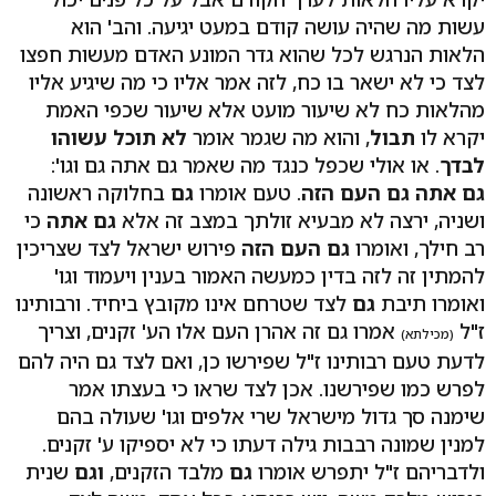
עשות מה שהיה עושה קודם במעט יגיעה. והב' הוא
הלאות הנרגש לכל שהוא גדר המונע האדם מעשות חפצו
לצד כי לא ישאר בו כח, לזה אמר אליו כי מה שיגיע אליו
מהלאות כח לא שיעור מועט אלא שיעור שכפי האמת
יקרא לו
תבול
, והוא מה שגמר אומר
לא תוכל עשוהו
לבדך
. או אולי שכפל כנגד מה שאמר גם אתה גם וגו':
גם אתה גם העם הזה
. טעם אומרו
גם
בחלוקה ראשונה
ושניה, ירצה לא מבעיא זולתך במצב זה אלא
גם אתה
כי
רב חילך, ואומרו
גם העם הזה
פירוש ישראל לצד שצריכין
להמתין זה לזה בדין כמעשה האמור בענין ויעמוד וגו'
ואומרו תיבת
גם
לצד שטרחם אינו מקובץ ביחיד. ורבותינו
ז"ל
אמרו גם זה אהרן העם אלו הע' זקנים, וצריך
(מכילתא)
לדעת טעם רבותינו ז"ל שפירשו כן, ואם לצד גם היה להם
לפרש כמו שפירשנו. אכן לצד שראו כי בעצתו אמר
שימנה סך גדול מישראל שרי אלפים וגו' שעולה בהם
למנין שמונה רבבות גילה דעתו כי לא יספיקו ע' זקנים.
ולדבריהם ז"ל יתפרש אומרו
גם
מלבד הזקנים,
וגם
שנית