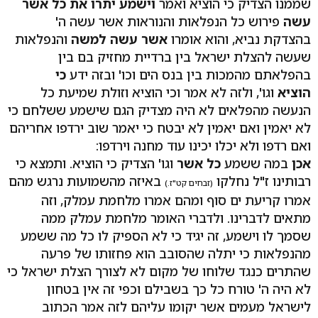
שממנו הצדיק כי הוציא ואמר
וישמע יתרו את כל אשר
עשה
פירוש כל הנפלאות והנוראות אשר עשה ה'
בהצדקת נביא, והוא אומרו
אשר עשה למשה
והנפלאות
שעשה להצלת ישראל בין ברדיית מחזיק בם בין
בהפלאתם מהמכות בין בנס הים וכו' ובזה ידע
כי
הוציא
וגו', ולזה לא אמר וכי הוציא וזולת שמיעת כל
הנעשה מהפלאים לא היה מצדיק הגם שישמע ששלחם כי
לא יאמין ואם יאמין לא יבטח כי יאמר שוב ירדפו אחריהם
ואם רדפו ולא יכלו יכינו עוד מחנה וירדפו:
אכן
במה ששמע
כל אשר
וגו' הצדיק כי הוציא. ותמצא כי
רבותינו ז"ל נחלקו
באיזה מהשמועות נרגש מהם
(זבחים קט"ז.)
אמרו קריעת ים סוף ומהם אמרו מלחמת עמלק, וזה
מתאים לדברינו. ולדברי האומר מלחמת עמלק ממה
שסמך לו וישמע, זה יגיד כי לא הספיק לו כל מה ששמע
מהנפלאות כי יתלה שהסובב הוא פחזותו של פרעה
שהתרים כנגד שלוחו של מקום לא לצורך הצלת ישראל כי
לא היה ה' טורח כל כך בשבילם וכפי זה אין בטחון
לישראל מעמים אשר יקומו עליהם לזה אמר הכתוב