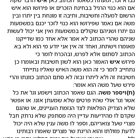
אם הוא כנוי הרגיל בבחינת הזכרים או פירושו הוא איש
הרשום למעלה וחשיבות, ותיבה זו מונחת בין יתרו ובין
משה אם נאמר שפירושו הוא כנוי לזכר יכנם במשמעות
גם יתרו ושניהם שקולים במשמעות ואין אני יכול לעשות
שניהם שהרי הכתוב לא אמר אלא אחד כמו שדייקנו
מאומרו וישתחו, ואחד זה אין אני יודע מי הוא ולא בא
הכתוב לסתום אלא לפרש, ובהכרח לומר כי
פירוש
איש
האמור כאן הוא לשון חשיבות ובאומרו כן
נתחייב לומר כי זה הוא משה האיש שאליו נתייחד
חשיבות זה ולא ליתרו ובזה לא סתם הכתוב כוונתו והרי
פירש שעל משה הוא אומר:
{ח}
ויספר משה
. הגם שאמר הכתוב וישמע וגו' את כל
אשר וגו' אולי שהיו פרטים שלא שמעתן אזנו. או אפשר
שלא הצדיק הפלאות לצד הגזמת העניינים, או שהגם
שקדם לו מהידיעות עדיין היה מסתפק שלא נרתק חבל
מצרי שעל צואריהם, וספר לו משה ענין שלא היה יכול
לדעת מזולתו והוא הריגת שר מצרים שאמרו רבותינו