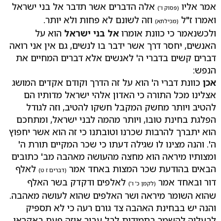
אמר אליו
אלה הדברים אשר תדבר אל בני ישראל
(פסוק ו')
ואמרו ז"ל
וזה לשונם לא פחות ולא יותר.
(מכילתא)
ולכשנאמר כי כוונת אומרו
אל בני ישראל
הוא על
האנשים, יחסר דרך אשר ידבר בו לנשים, גם אין אני רואה
דברים קשים בדברי ה' לאנשים אלא דברים המחיים את
הנפש:
אכן
כוונת דברי ה' הוא על זה הדרך וקודם אקדים המושג
אצלינו מכל התורה כי האדון אלהי ישראל מדותיו הם
להטיב ויותר מחשק המקבל חשקו להטיב, וזה לגודל
הפלגת בחינת טובו, ויותר מהמה לבני ישראל, ומתחכם
הוא יתברך להרבות שכרנו וטובתנו כי זה הוא אשר יחפוץ
ה'. והנה מצינו לו שגילה דעתו כי שכר המקיים תורת ה'
ומצותיו מיראה הוא מחצה מהעושה מאהבה מב' כתובים
הבאים בהודעת שכר המצות באחד אמר
לאלף
(דברים ז ט)
דור ובאחד אמר
לאלפים ודקדק בשר האלף
(לקמן כ' ו')
שהוא השומר מיראה ושר האלפים שהוא לעושה מאהבה.
והנה יש בבחינת האהבה צד גורם רעה כי לא תספיק
לבעליה להשמר בתמידות לבל עבור איזה פעם באקראי