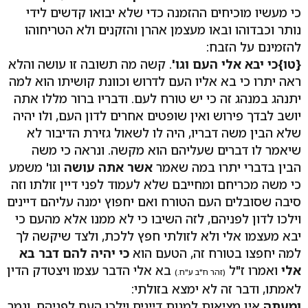
כי מעשיו מוכיחים ההזמנה כדי שלא יבואו קדשים לידי
נותר וכבדוהו ובאו מעצמן אהרן והזקנים ולא הטריחוהו
להזמינם על הזבח:
{טו}
כי יבא אלי העם וגו'
. קשה מה תשובה זו עושה והלא
ראה יתרו כי בא אליו העם לדרוש וכוונת קושיתו הוא למה
יתנהג במנהג זה כי יש טורח לעם. ודבריו ברור מללו אתה
יושב לבדך פירוש ואין שופטים אחרים לדון העם, ולו יהיה
שלא הבין משה דבריו, היה לו לשאול גזירת הדיבור לא
שיאמר לו דברים שעליהם הוא מקשה. ונראה כי משה
הבין בדברי יתרו במה שאמר
אשר אתה עושה
וגו' משמע
כי משה מכריחם ומחייבם שלא לעמוד לפני דיין זולתו וזה
סיבה שסובלים העם הטורח ואם יחפוץ ימנה עליהם דיינים
וילכו לדון לפניהם, לזה השיבו כי לא ממנו אלא מהעם כי
יבא מעצמו אלי ולא לזולתי חפץ ללכת, ולצד שיקשה לך
למה יחפצו בטורח זה, הטעם הוא
כי יהיה להם דבר בא
אלי
ואמרו ז"ל
בא אלי הדבר עצמו ויצטדק הדין
(זהר ח"ב ע"ח.)
לאמתו, ודבר זה לא ימצא בזולתי:
ומעתה
אין מציאות למנות דיינים וילכו העם לפניהם, וגמר