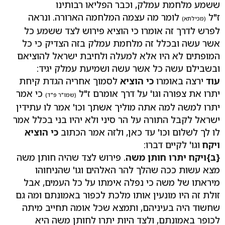
ששמע מלחמת עמלק, וכבר הפליאו רבותינו
ז"ל
לומר מה עצמה המלחמה הארורה. ונראה
(מכילתא)
לפרש לדרך זה אומרו כי הוציא פירוש לצד ששמע כל
אשר עשה ובכלל זה מלחמת עמלק בזה הצדיק כי כל
המופתים לא היו אלא למעלה ולחיבת ישראל להוציאם
ובשבילם עשה כל אשר עשה ושמיעת עמלק יגיד:
עוד
ירצה באומרו
כי הוציא
לסמוך אחריה הגדת קיחת
יתרו את צפורה וגו' על דרך אומרם ז"ל
כי אמר
(שמו"ר פ"ד)
יתרו למשה למה אתה מוליך אשתך וכו' אמר לו עתידין
ישראל לקבל התורה על הר סיני ולא יהיו בני בכלל אמר
לו לך לשלום וכו' עד כאן, ולזה אמר הכתוב
כי הוציא
ויקח
וגו' לקיים דברו:
{ב}
ויקח יתרו חותן משה
. פירוש לצד שהיה חותן משה
מצא עשות ככה שהלך להר האלהים וגו' שהניחוהו
מיראתו של משה כי נפלה אימתו על כל העמים, אבל
זולת זה היו מונעין אותו מלכת לכפור באמונתם ומה גם
שחשוד היה בעיניהם, ותמצא שכל אומה תחייב מיתה
לכופר באמונתם, ולצד היות יתרו לחותן משה היא