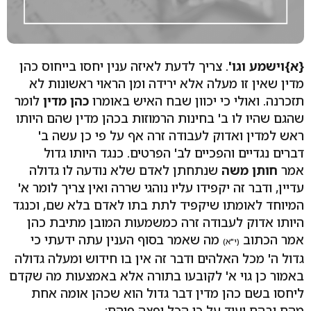
{א}
וישמע וגו'
. צריך לדעת לאיזה ענין יחסו בייחוס כהן
מדין שאין זו מעלה אלא ירידה ומן הראוי ראשונות לא
תזכרנה. ואולי כי יכוון שבח האיש באומרו
כהן מדין
לומר
שהגם שהיו לו ב' בחינות הרמוזות בכהן מדין שהם היותו
ראש למדין ואדוק לעבודה זרה אף על פי כן עשה ב'
דברים נגדיים והפכיים לב' הפרטים. כנגד היותו גדול
אמר
חותן משה
שנתחתן לאדם שלא נודעה לו גדולה
עדיין, ודבר זה יקפידו עליו נוהגי שררה ואין צריך לומר א'
המיוחד לאומתו שיקפיד לתת בתו לאדם בלא שם, וכנגד
היותו אדוק לעבודה זרה כמשמעות המובן מתיבת כהן
אמר הכתוב
מה שאמר בסוף הענין עתה ידעתי כי
(י"א)
גדול ה' מכל האלהים ודבר זה אין בו חידוש ומעלה גדולה
באמור כן גוי א' לקובעו בתורה אלא באמצעות מה שקדם
ליחסו בשם כהן מדין דבר גדול הוא שכהן אומה אחת
מהם ובהם יעיד על כי הכל יפצה פיהם: