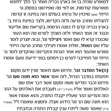
למאורע שהיה בו אז בארץ נכריה ואחר כך הלך לחפש
מאורעות קודמות, או לפי מה שפירשנו בפסוק גר
הייתי
שיכוין על גרותו בעולם הזה בחינה זו קדמה
(שם)
להצלתו מחרב פרעה ולזה הקדימו, ולצד בחינת גרות ב'
בארץ נכריה קדם לו כוונה הרמוזה בקריאת שם אליעזר
וכנגד זה אמר האחד ולזה הוצדך לפרש מה הוא העזר
שכנגדו קרא לו שם ואמר
ויצילני
וגו', ובזה יוצדק לומר
עליו שם
האחד
, וזולת אומרו ויצילני מחרב פרעה הייתי
מפרש שהעזר הוא אחר הגרות והקדימה שהקדים לומר גר
הייתי וגו' תחייבני לפרש כן ויסתם בפני ידיעת טעם אומרו
האחד:
{ה}
אל המדבר וגו'
. פירוש ואם תאמר מנין ידעו מקום
תחנותו במדבר הגדול, לזה אמר
אשר הוא חונה שם
וגו'
פירוש וכבר הודיעו משה מקום אשר דבר אתו שם
האלהים ואמר אליו
תעבדון את האלהים על ההר
(לעיל ג' י"ב)
הזה והודיעו ההר שעליו יקבלו התורה, והוא אומרו אשר
הוא חונה שם הר וגו' הידוע אצלו. ותמצא שאמרו ז"ל
(שמו"ר
שאמר משה ליתרו ענין קבלת התורה וכתבתיו
פ"ד)