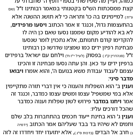
כמוהו, ועיין מה שפירשתי בספרי חפץ ה' שחברתי על
קצת ממסכתות הש"ס בקטנותי במאמר רבותינו ז"ל
(שם
למיימינים בה כו' ותראה כי לא תושג ההשגה אלא
פ"ח:)
בהתעצמות גדול, וכנגד זו אמר הכתוב
ויסעו מרפידים
,
לא בא להודיע מקום שממנו נסעו שאם כן היה לו
להקדימו קודם תחנותם, אלא נתכוין לומר שנסעו
מבחינת רפיון ידים כמו שמצינו שדרשו כן רבותינו
ז"ל
בפסוק
וילחם עם ישראל ברפידים
(סנהדרין ק"ו.)
(לעיל י"ז ח')
ברפיון ידים עד כאן. והן עתה נסעו מבחינה זו והכינו
עצמם לעבוד עבודת משא בנועם ה', והוא אומרו
ויבואו
מדבר סיני
:
וענין
ב' הוא השפלות והענוה כי אין דברי תורה מתקיימין
אלא במי שמשפיל עצמו ומשים עצמו כמדבר, וכנגד זה
אמר
ויחנו במדבר
פירוש לשון שפלות וענוה כמדבר
שהכל דורכים עליו:
וענין
ג' הוא בחינת ייעוד חכמים בהתחברות בלב שלם
ותמים לא שיהיו בד בבד שעליהם אמר הכתוב
(ידמיה
חרב אל הבדים
, אלא יתועדו יחד ויחדדו זה לזה
נ)
(בדכות ס"ג.)