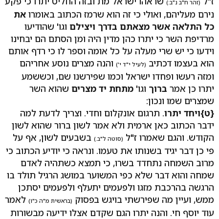
ז"ל
שראהו ישראל מת ובזה החליט יתרו כי פקע
(זהר ח"ב נ"ב:)
נירם מעליהם, ואולי כי זה הוא שרמז הכתוב באומרו
את
כל התלאה אשר מצאתם בדרך ויצילם
וגו' שהודיעו
מרדיפת השר כי יתרו כהן מדין היה ומן הסתם הם יבחינו
וידעו כי יש שרי מעלה על כל אומה וספר לו כי רדף אותם
הוא בעצמו דכתיב
והנה מצרים נוסע אחריהם
(לעיל י"ד י')
ומזה רעשו ופחדו ישראל וכמו שפירשנו שם, וכששמע
יתרו כן אמר
ברוך
וגו'
מתחת יד מצרים
שהוא השר
שמצרים שמו ונכון:
{ט}
ויחד יתרו
. תרגום אונקלום וחדי. וצריך לדעת למה
ידבר הכתוב כאן ארמית ולא אמר לשון ברור שהוא לשון
הקודש. והגם שאמרו ז"ל
בשבעים לשון, אף על
(סוטה ל"ב.)
פי כן דבר יגיד בשנותו את טעמו. ונראה כי יודיע הכתוב כי
מרוב השמחה נתחדד בשרו, כי תמצא כשתהיה לאדם
שמחה והוא דבר שלא כפי המשוער במושג הרגיל תולד בו
הרגשה בהרכבת מזגו ולפעמים יתעלף ולפעמים יסתכן
ממש, ועיין מה שפירשתי בויגש בפסוק
לאמר
(בראשית מ"ה כ"ו)
עוד יוסף חי. והנה יתרו הגם שקדם אצלו ידיעה מבשורות