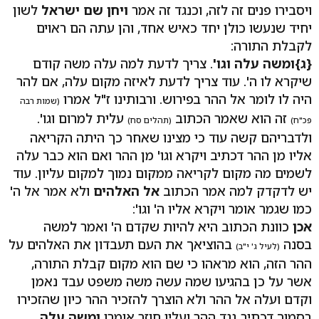
ויסבירו פנים זה לזה, וכנגד זה אמר
ויחן שם ישראל
לשון
יחיד שנעשו כולן יחד כאיש אחד, והן עתה הם ראוים
לקבלת התורה:
{ג}ומשה עלה וגו'
. צריך לדעת למה עלה משה קודם
שיקרא לו ה'. עוד צריך לדעת לאיזה מקום עלה, אם להר
היה לו לומר אל ההר בפירוש. ורבותינו ז"ל אמרו
(שמות רבה
זה הוא שאמר הכתוב
עלית למרום וגו'.
פכ"ח)
(תהלים סח)
ולדבריהם קשה עוד כי מצינו שאחר כך היתה הקריאה
אליו מן ההר דכתיב ויקרא וגו' מן ההר ואם הוא כבר עלה
לשמים מה מקום לקריאה ממקום נמוך למקום עליון. עוד
יש לדקדק למה אמר הכתוב
אל האלהים
ולא אמר אל ה'
כמו שגמר אומר ויקרא אליו ה' וגו':
אכן
כוונת הכתוב היא להיות שקדם ה' ואמר למשה
בסנה
בהוציאך את העם תעבדון את האלהים על
(לעיל ג' י"ב)
ההר הזה, הוא מראהו כי שם הוא מקום קבלת התורה,
אשר על כן בהגיעו שמה עשה משה משפט עבד נאמן
וקדם ועלה אל ההר ולא הוצרך להזכיר ההר כיון שהזכירו
בסמוך דכתיב נגד ההר ועליו חוזר אומרו
ומשה עלה
,