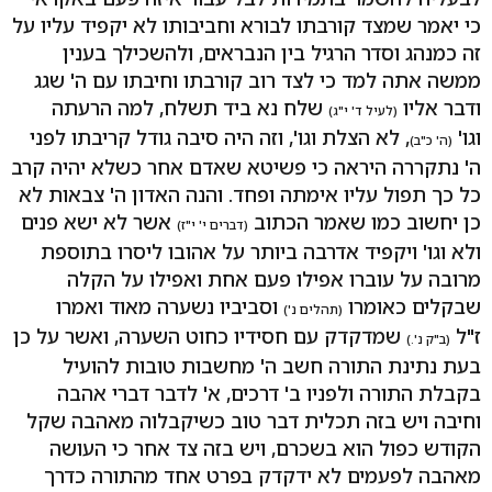
כי יאמר שמצד קורבתו לבורא וחביבותו לא יקפיד עליו על
זה כמנהג וסדר הרגיל בין הנבראים, ולהשכילך בענין
ממשה אתה למד כי לצד רוב קורבתו וחיבתו עם ה' שגג
ודבר אליו
שלח נא ביד תשלח, למה הרעתה
(לעיל ד' י"ג)
וגו'
, לא הצלת וגו', וזה היה סיבה גודל קריבתו לפני
(ה' כ"ב)
ה' נתקררה היראה כי פשיטא שאדם אחר כשלא יהיה קרב
כל כך תפול עליו אימתה ופחד. והנה האדון ה' צבאות לא
כן יחשוב כמו שאמר הכתוב
אשר לא ישא פנים
(דברים י' י"ז)
ולא וגו' ויקפיד אדרבה ביותר על אהובו ליסרו בתוספת
מרובה על עוברו אפילו פעם אחת ואפילו על הקלה
שבקלים כאומרו
וסביביו נשערה מאוד ואמרו
(תהלים נ')
ז"ל
שמדקדק עם חסידיו כחוט השערה, ואשר על כן
(ב"ק נ'.)
בעת נתינת התורה חשב ה' מחשבות טובות להועיל
בקבלת התורה ולפניו ב' דרכים, א' לדבר דברי אהבה
וחיבה ויש בזה תכלית דבר טוב כשיקבלוה מאהבה שקל
הקודש כפול הוא בשכרם, ויש בזה צד אחר כי העושה
מאהבה לפעמים לא ידקדק בפרט אחד מהתורה כדרך