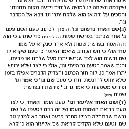
שקדמה ושלחה לו למשה שלוחים וידעה מקום תחנותו
והסכים על ידה אז הוא שלקח יתרו וגו' ויבא אל המדבר
וגו':
{ג}
שם האחד גרשום וגו'
. הוצרך לכתוב טעם השם פעם
ב' אחר שכתבו בפרשת שמות
כדי שתדע כי הוא
(לעיל ב' כ"ב)
זה האמור בפרשת שמות ולא אחר שנקרא על שמו:
עוד
אולי כי חש הכתוב שיאמר האומר כי טעם שקרא לו
שם גרשום הוא לצד שגרשו יתרו מעל שלחנו או מביתו,
והגם שאמר הטעם גר הייתי וגו', אולי כי לצד שלא ירגיש
יתרו אמר כן, לזה חזר הכתוב והצדיק הדברים אפילו בזמן
שלא יחוש להרגשת יתרו כי טעם
שם
וגו'
כי אמר
וגו'.
ופירוש משמעות כי אמר גר וגו' פירשתיו בפרשת
שמות
:
(שם)
{ד}
ושם האחד אליעזר וגו'
. טעם אומרו
האחד
, כי לצד
טעם קריאת השמות טעמו של זה קדם לטעמו של שם
גרשם שבתחלה הצילו מחרב פרעה ואחר בא למדין וגר
שם, וטעם שלא הקדים קריאת שם אליעזר הוא כי קרא