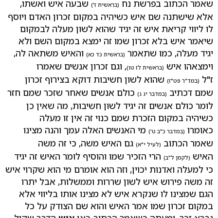
שאמר הכתוב בפרשת נח
שבעה איש ואשתו,
(בראשית ז')
אלא שישתנה שם איש כשיהיה במקום זכרון האדם ויוסף
לו ליווי קריאת איש זה יגיד שהוא לשון מעלה לבמקום
שיאמר איש בלא זכרון שמו זה ימצא במקום השם ולא
יגיד מעלה, כמו שתאמר
והאיש משתאה לה,
(בראשית כד כא)
וימצאהו איש
, וגם זכרון אנשים שאמרו
(בראשית לז טו)
ז"ל
שהוא לשון חשיבות דוקא בצירוף זכרון
(במד"ר פט"ז)
שמם דכתיב
כולם אנשים שאחר שזכר שמם חזר
(במדבר יג ג)
לומר כולם אנשים זה יגיד לשון חשיבות, מה שאין כן
כשיהיה במקום הזכרת שמם כנוי זה אין זו מעלה
כאומרו
מי האנשים האלה עמך והנה מצינו
(במדבר כ"ב ט')
שאמר הכתוב
גם האיש משה, כי זה משה
(לעיל י"א)
האיש
הרי הזכיר שמו והוסיף לומר האיש זה יגיד
(לקמן ל"ב)
כי למעלה ואדנות יכוין, וזה הוא אומרם מי הוא שקרוי איש
זה משה פירוש איש לשון שררות וממשלות, אבל יתרו
הגם שמצינו לו שנקרא איש לא מצינו אותו בליווי אלא
במקום זכרון שמו אמר האיש והוא שם הצודק על כל
נברא זכר, ומעתה כשאמר הכתוב כאן
איש
הדבר שקול