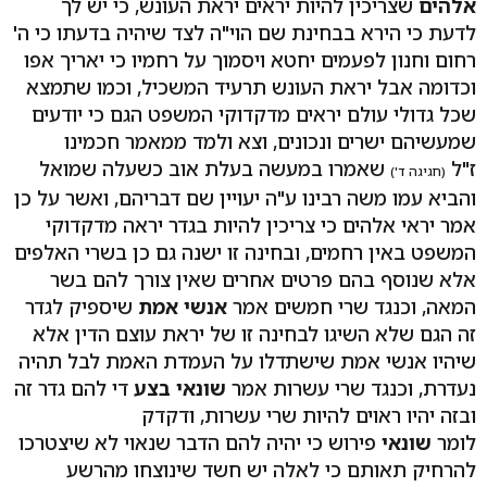
אלהים
שצריכין להיות יראים יראת העונש, כי יש לך
לדעת כי הירא בבחינת שם הוי"ה לצד שיהיה בדעתו כי ה'
רחום וחנון לפעמים יחטא ויסמוך על רחמיו כי יאריך אפו
וכדומה אבל יראת העונש תרעיד המשכיל, וכמו שתמצא
שכל גדולי עולם יראים מדקדוקי המשפט הגם כי יודעים
שמעשיהם ישרים ונכונים, וצא ולמד ממאמר חכמינו
ז"ל
שאמרו במעשה בעלת אוב כשעלה שמואל
(חגיגה ד')
והביא עמו משה רבינו ע"ה יעויין שם דבריהם, ואשר על כן
אמר יראי אלהים כי צריכין להיות בגדר יראה מדקדוקי
המשפט באין רחמים, ובחינה זו ישנה גם כן בשרי האלפים
אלא שנוסף בהם פרטים אחרים שאין צורך להם בשר
המאה, וכנגד שרי חמשים אמר
אנשי אמת
שיספיק לגדר
זה הגם שלא השיגו לבחינה זו של יראת עוצם הדין אלא
שיהיו אנשי אמת שישתדלו על העמדת האמת לבל תהיה
נעדרת, וכנגד שרי עשרות אמר
שונאי בצע
די להם גדר זה
ובזה יהיו ראוים להיות שרי עשרות, ודקדק
לומר
שונאי
פירוש כי יהיה להם הדבר שנאוי לא שיצטרכו
להרחיק תאותם כי לאלה יש חשד שינוצחו מהרשע