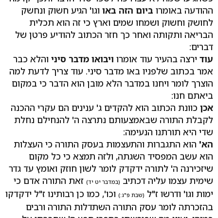
ההודעה באומרו
ביום הזה באו
וגו' הגיע חשוק ונחשק
לחושק וחשוק ושמחו שמים וארץ כי זה הוא תכלית
הבריאה ותקותה ואחר כך חזר הכתוב להודיע פרטן של
דברים:
עוד
ירצה בהעיר עוד אומרו
ויבואו מדבר סיני
והלא כבר
אמר בכתוב שלפניו באו מדבר סיני. עוד צריך לדעת למה
הוצרך לומר ויחנו במדבר הלא מובן הוא הדבר כי במקום
ביאתם חנו:
אכן
כוונת הכתוב הוא להקדים ג' ענינים הם עקרי ההכנה
לקבלת התורה שבאמצעותם נתרצה ה' להנחילם נחלת
שדי היא תורתנו הנעימה:
הא'
הוא התגברות והתעצמות בעסק התורה כי העצלות
הוא עשב המפסיד השגתה, ולזה תמצא כי כל מקום
שיזכירנה ה' לתורה ידקדק לומר לשון חוזק ואומץ עד גדר
שימית עצמו עליה דכתיב
זאת התורה אדם כי
(במדבר יט יד)
ימות וגו' ודרשו ז"ל
וכו', כמו כן רבותינו ז"ל ידקדקו
(שבת פ"ג:)
בהזכרתה לומר עסק התורה השתדלות התורה ורבים