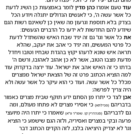
עוד
טעם אומרו
כהן מדין
לומר באמצעות כן השיג לדעת
כל אשר עשה ה', כי לאנשים הגדולים יתגלה ויודע הכל
בצדק בלא תוספת וגרעון מה שאין כן לשאינם רשות הגם
שיודע להם החדשות לא ידעו כל הדברים הנעשים:
את
כל אשר וגו' גם זה יגיד שבח האיש שהשתדל לדעת
כל פרטי המעשים, וזה יגיד כי אהב את יעקב, שהלא
תראה איש שונא לרעהו יקוץ בהגדת שבחיו וטובו ויחדל
מדעת מצבו הטוב, אשר לא כן אהוב לאהובו, ורשם ה'
בדתו כי זה האיש אהב את ישראל. עוד ירצה בדקדוק עוד
למה הוציא הכתוב פרט זה של הוצאת ישראל ממצרים
מכלל כל אשר עשה. ועוד כי הוא עיקר כל אשר עשה ולא
היה צריך לפרשה:
אכן
לצד כי יתרו מן הסתם ידע תוקף שבית מצרים כאמור
בדבריהם
כי אסירי מצרים לא פתחו מעולם, ומה
(מכילתא)
גם לדבריהם
שאמרו כי יתרו היה מיועצי
(סנהדרין קו. שמו"ר פ"א)
פרעה ובקי במצרים ואסיריה, ולזה הגם שישמע כי הוציא
וגו' לא יצדיק היציאה בלבו, לזה הקדים הכתוב דבר