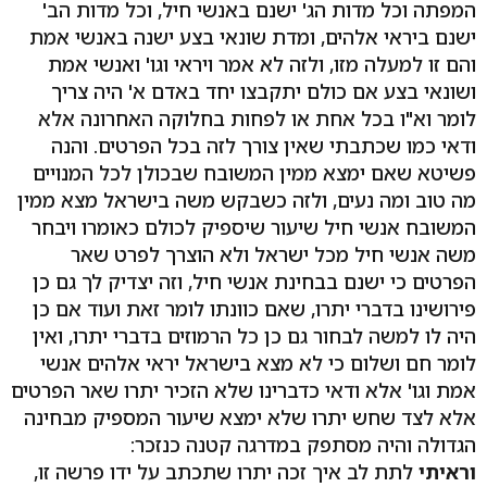
המפתה וכל מדות הג' ישנם באנשי חיל, וכל מדות הב'
ישנם ביראי אלהים, ומדת שונאי בצע ישנה באנשי אמת
והם זו למעלה מזו, ולזה לא אמר ויראי וגו' ואנשי אמת
ושונאי בצע אם כולם יתקבצו יחד באדם א' היה צריך
לומר וא"ו בכל אחת או לפחות בחלוקה האחרונה אלא
ודאי כמו שכתבתי שאין צורך לזה בכל הפרטים. והנה
פשיטא שאם ימצא ממין המשובח שבכולן לכל המנויים
מה טוב ומה נעים, ולזה כשבקש משה בישראל מצא ממין
המשובח אנשי חיל שיעור שיספיק לכולם כאומרו ויבחר
משה אנשי חיל מכל ישראל ולא הוצרך לפרט שאר
הפרטים כי ישנם בבחינת אנשי חיל, וזה יצדיק לך גם כן
פירושינו בדברי יתרו, שאם כוונתו לומר זאת ועוד אם כן
היה לו למשה לבחור גם כן כל הרמוזים בדברי יתרו, ואין
לומר חם ושלום כי לא מצא בישראל יראי אלהים אנשי
אמת וגו' אלא ודאי כדברינו שלא הזכיר יתרו שאר הפרטים
אלא לצד שחש יתרו שלא ימצא שיעור המספיק מבחינה
הגדולה והיה מסתפק במדרגה קטנה כנזכר:
וראיתי
לתת לב איך זכה יתרו שתכתב על ידו פרשה זו,