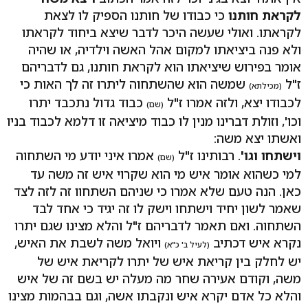
לקראת חותנו
כי כבודו של חותנו הספיק לו לצאת
לקראתו. ואולי שעשה היכר לדבר שיצא ביחוד לקראתו
ולא פנה ביציאתו למקום אהל האשה וילדיה, או שהיה
אומר בפירוש שיציאתו הוא לקראת חותנו, גם לדבריהם
ז"ל
שמשה הוא שהשתחוה ליתרו זה לך האות כי
(מכילתא)
לכבודו יצא, ולזה אמרו ז"ל
כבוד גדול נתכבד יתרו
(שם)
וכו', וזולת דברינו מנין לו כבוד מיציאה זו דלמא לכבוד בניו
ואשתו יצא משה:
וישתחו וגו'
. רבותינו ז"ל
אמרו איני יודע מי השתחוה
(שם)
למי כשהוא אומר איש מי הוא שקרוי איש זה משה עד
כאן. הנה טעם שלא אמרו כי שניהם השתחוו זה לזה לצד
שאמר לשון יחיד וישתחו וישק לו זה יגיד כי אחד לבד
השתחוה. ואם תאמר לדבריהם ז"ל והלא מצינו שגם יתרו
נקרא איש דכתיב
ויואל משה לשבת את האיש,
(לעיל ב' כ"א)
יש לחלק בין קריאת איש של יתרו לקריאת איש של
משה, וקודם אעירה שחר מה מעלה יש בשם זה של איש
והלא כל אדם יקרא איש ונקבתו אשה, וגם בבהמות מצינו