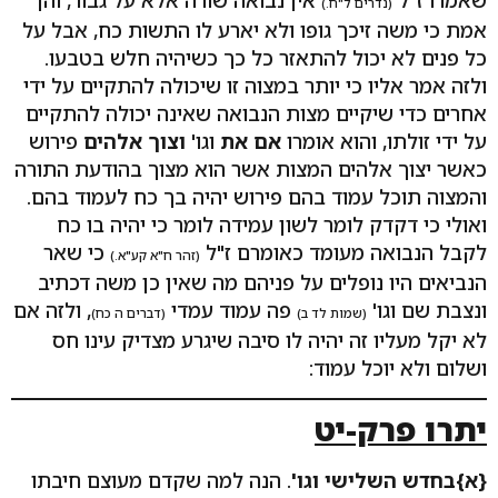
(נדרים ל"ח.)
אמת כי משה זיכך גופו ולא יארע לו התשות כח, אבל על
כל פנים לא יכול להתאזר כל כך כשיהיה חלש בטבעו.
ולזה אמר אליו כי יותר במצוה זו שיכולה להתקיים על ידי
אחרים כדי שיקיים מצות הנבואה שאינה יכולה להתקיים
על ידי זולתו, והוא אומרו
אם את
וגו'
וצוך אלהים
פירוש
כאשר יצוך אלהים המצות אשר הוא מצוך בהודעת התורה
והמצוה תוכל עמוד בהם פירוש יהיה בך כח לעמוד בהם.
ואולי כי דקדק לומר לשון עמידה לומר כי יהיה בו כח
לקבל הנבואה מעומד כאומרם ז"ל
כי שאר
(זהר ח"א קע"א.)
הנביאים היו נופלים על פניהם מה שאין כן משה דכתיב
ונצבת שם וגו'
פה עמוד עמדי
, ולזה אם
(שמות לד ב)
(דברים ה כח)
לא יקל מעליו זה יהיה לו סיבה שיגרע מצדיק עינו חס
ושלום ולא יוכל עמוד:
יתרו פרק-יט
{א}בחדש השלישי וגו'
. הנה למה שקדם מעוצם חיבתו