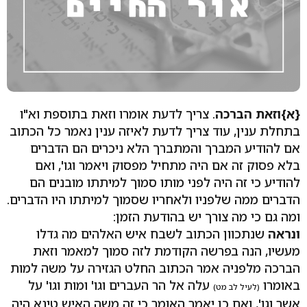
{א}
וזאת הברכה
. צריך לדעת אומרו וזאת בתוספת וא"ו
בתחלת ענין, עוד צריך לדעת לאיזה ענין נאמר כל הכתוב
אם להודיע המברך והמתברך הלא ניכרים הם הדברים
בלא פסוק זה אם היה מתחיל מפסוק ויאמר וגו', ואם
להודיע כי זה היה לפני מותו סמוך למיתתו מובנים הם
הדברים ממה שלפניו ולאחריו שסמוך למיתתו היו הדברים.
ומה גם כי מה צורך יש בהודעת הזמן:
ונראה
שנתכוון הכתוב לשבח איש האלהים מה גדלו
מעשיו, הנה בפרשה הקודמת לזה סמוך למאמר וזאת
הברכה מלפניה אמר הכתוב החלט הגזירה על משה למות
באומרו
עלה אל הר העברים וגו' ומות וגו' על
(לעיל לב מט)
אשר וגו', ואם כן יאמר האומר כי זה משה האיש טינא היה