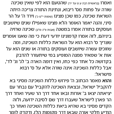
ואמרו
שהטעם הוא לפי שאין שכינה
(בראשית רבה ע ט עד יד)
שורה על פחות מס' ריבוא, ונתינת התורה צריכה היתה
השראת שכינה, כמו שכן מצינו
וירד ה' על הר
(שמות י"ט כ')
סיני, והנה יאמר האומר הלא מצינו שאפילו שנים שיושבים
ועוסקים בתורה אמרו במשנה
שכינה שרויה
(אבות פ"ג מ"ב)
ביניהם, לזה אמרו קדמונינו יודעי דעת כי מה שאנו אומרים
שצריך ס' רבוא הוא על השראת כללות השכינה, ומה
שזוכים עשרה שיושבים ועוסקים בתורה או שנים הוא על
אות א' שמאיר ממנה המופיע במי שיתעורר להדבק
בקדושה כל אחד כפי כחו, ואין דומה הארה ב' לג' וג' לד',
אבל כללות השכינה אינה שורה אלא על ס' רבוא
מישראל:
והוא
מאמר הכתוב ה' פירוש כללות השכינה מסיני בא
להקביל ישראל, ובצאת השכינה להקביל עם נבחר עם
יציאתה יצאו ב' אורות ובאו אחד דרך הר שעיר ואחד דרך
הר פארן לישראל שעברו דרך שם לסיבה ידועה, ולזה
הקדים מסיני בא שהיא ביאת כללות השכינה ואחר כך
הודיע חלקי אורה שבאו דרך מקומות הלז, ודקדק לומר