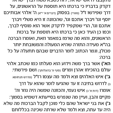
דקדק בדבריו כי ברכתו היא תוספת על הראשונים, על
דרך שפירשו ז"ל
בפסוק
ה' אלהי אבותיכם
(ספרי)
(דברים א' י"א)
יוסף וגו' ויברך אתכם וגו', שהכוונה זו היא משלי ויברך
אתכם וגו', הרי שמקפיד לדקדק אשר הוא מוסיף לברך,
וכמו כן העיד כאן כי ברכתו היא תוספת על ברכות
הראשונים, והוא מה שרמז במאמר וזאת, ואומרו הברכה
בה"א מעידה התורה שהיא המעולה והמשובחת יותר
מכולן, וגמר הכתוב לומר הדברים שבהם תתעלה על כל
ברכה:
הא')
אשר ברך משה וידוע הוא מעלתו כמו שכתב אלהי
עולם בהוכיחו אהרן ומרים
ושם פירשתי:
(סוף פ' בהעלותך)
ב')
איש האלהים וצא ולמד מה עצמו רז"ל
(מדרש תנחומא
לדרוש בתיבה זו עד שהגיעו לומר שהוא על דרך
ב)
אומרו
איש נעמי, והכוונה שמשה היה גוזר וה'
(דות א' ג)
מקיים והבן, ועיין מה שנפרש בסייעתא דשמיא בסמוך:
ג')
את בני ישראל שהם כלי מוכן לקבל הברכות מה שלא
היה עד עתה, וצא ולמד שלא שרתה שכינה בכללותם