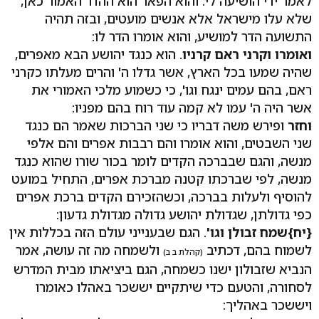
לאמר ידי הושיעה לי. והוא הפאר הוא ההדר האמור כאן,
שלא עלו מישראל אלא אנשים מועטים, ובזה תהיה
התשועה הדר למושיע, והוא אומרו הדר לו:
ואומרו וקרני ראם קרניו
. הוא כנגד יהושע הבא מאפרים,
שהיה שמעו בכל הארץ, אשר גדלו ה' והרים מעלתו כקרני
ראם, בהם עמים ינגח וגו', כי כשמוע מלכי האמורי את
אשר היה ה' עמו לא קמה עוד רוח בהם מפניו:
וחזר
ופירש משה דבריו כי שני הברכות שאמר הם כנגד
שני השבטים, והוא אומרו והם רבבות אפרים והם אלפי
מנשה, והגם שבברכה הקדים לומר בכור שורו שהוא כנגד
מנשה, לפי שברכתו קטנה מברכת אפרים, התחיל במועט
להוסיף ולעלות בברכה, וכשהזכירם הקדים ברכת אפרים
כפי גדולתן, שגדולת יהושע גדולה מגדולת גדעון:
{יח}
שמח זבולן וגו'
. הגם שבענייני עולם הזה בכללות אין
לשמוח בהם, דכתיב
ולשמחה מה זה עושה, אמר
(קהלת ב ב)
הנביא שזבולון ישנו כשמחה, הגם ביציאתו מבית המדרש
לסחורה, והטעם כדי שיתקיים יששכר באהלו כאומרו
ויששכר באהליך: