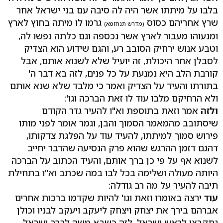
בלבו על מיתתו אשר היה לה סיבה עם בני ישראל אחר
שרץ אחריהם כסוס
גרמו לו מיתה בחוץ לארץ
(מדרש תנחומא)
ומנעוהו מעבור לארץ אשר נכספה וגם כלתה נפשו לה,
וטבע אנוש ירחיק הסובב רע, והגם שידוע הוא הצדיק
לסבלן אחר היכולת, זה יועיל שלא לשנוא אותם, אבל
קורבת הלב היא נמנעת על כל פנים, לזה בא דבר ה'
בתורתו והעיד על הצדיק ואמר כי מלבד שלא שנא אותם
ולא הרחיקם מלבו עוד לו זאת הברכה וגו':
ולזה
אמר וזאת בתוספת וא"ו להעיר גדר הקודם
שיסתובב מהמאמר הסמוך והבן, וגמר אומר לפני מותו
פירוש סמוך למיתתו, להעיד עוד על הפלגת צדקותו,
דהגם דזמן ההרגש שהוא פרק הנסיעה שהדבר יחייב
לשנוא אף על פי כן ברך אותם, והעיד הכתוב על הברכה
היותה מעולה ושלימה בכל לבו במה שכתב וא"ו בתחילת
תיבה להעיר על מה רב גודלה:
עוד
ירצה באומרו וזאת וגו' להיות שקדמו ברכות אחרים
אברהם בירך את יצחק ויצחק ליעקב ויעקב לבניו וכולן
נתקבצו לראש ישראל, לזה כשבא משה לברך ישראל