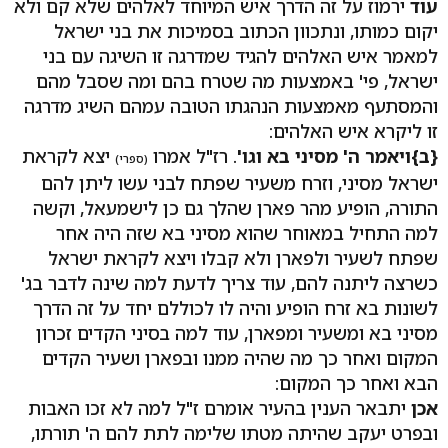
עוד
ירמוז על זה הדרך איש המיוחד לאלהים שלא קם ולא
יקום כמותו, ונתכוון הכתוב בסמיכות את בני ישראל
למאמר איש האלהים להגיד שמדרגה זו השיגה עם בני
ישראל, פי' באמצעות מה שטרח בהם ומה שסבל מהם
והמסתעף מאמצעות הנהגתו הטובה עמהם השיג מדרגה
זו ליקרא איש האלהים:
{ב}
ויאמר ה' מסיני בא וגו'
. רז"ל אמרו
יצא לקראת
(ספרי)
ישראל מסיני, וזרח משעיר שפתח לבני עשו ליתן להם
התורה, הופיע מהר פארן שהלך גם כן לישמעאל, וקשה
למה התחיל במאוחר שהוא מסיני בא שזה היה אחר
שפתח לשעיר ולפארן ולא קבלו ויצא לקראת ישראל
כשרצה ליתנה להם, עוד צריך לדעת למה שינה לדבר בג'
לשונות בא זרח הופיע והיה לו לכוללם יחד על זה הדרך
מסיני בא ומשעיר ומפארן, עוד למה בסיני הקדים זכרון
המקום ואחר כך מה שהיה ממנו ובפארן ושעיר הקדים
הבא ואחר כך המקום:
אכן
יתבאר הענין בהעיר אומרם ז"ל למה לא זכו האבות
ובפרט יעקב שהיתה מטתו שלימה לתת להם ה' תורתו,