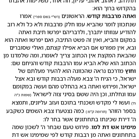
תתלהב לאהוב אהובי עליון, וזה אחד, משלימות אהבתו
בהקדוש ברוך הוא:
ואתה מרבבות קודש
. הראשונים
אמרו
(רש"י בשם ספרי)
שנתכוון לומר שהביא עמו חלק מרבבות ולא כל ולא רוב
להודיע ענוותו יתברך, ולדבריהם יפרשו תיבת ואתה
במקום והביא, ואין זה פשט התיבה, ואם יפרשו ואתה הוא
ובא, אין מפורש אם הביא אפילו קצתם, ואולי שסוברים
שהבאת המקצת אין הכתוב צריך לאומרו, ומה שלמדנו מן
הכתוב הוא שלא הביא עמו הרבבות קודש והניחם שם:
וחוץ
מדרכם נראה שהכוונה הוא להעיר מעלתם של
ישראל, כי הניח ה' צבא מעלה רבבות קודש ובא אצל
ישראל, ופירוש ואתה בא בהחלט מהם ועשה במקומם
עמו ונחלתו, וכן היה ששם בסיני צוה לישראל
(שמות כ"ה
ועשו לי מקדש ושכנתי בתוכם ועזב עליונים, ותמצא
ח')
בספר הזוהר
כמה נצטערו צבא השמים כשקבע
(תרומה ק"מ:)
ה' דירת שכינתו בתחתונים אשר בחר לו:
מימינו אש דת למו
. פירוש טעם שבחר ה' לשכון שמה
בתחתונים ואתה מן רבבות קודש לפי שמימינו אש דת