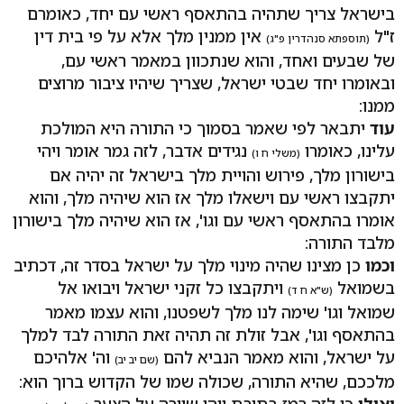
בישראל צריך שתהיה בהתאסף ראשי עם יחד, כאומרם
ז"ל
אין ממנין מלך אלא על פי בית דין
(תוספתא סנהדרין פ"ג)
של שבעים ואחד, והוא שנתכוון במאמר ראשי עם,
ובאומרו יחד שבטי ישראל, שצריך שיהיו ציבור מרוצים
ממנו:
עוד
יתבאר לפי שאמר בסמוך כי התורה היא המולכת
עלינו, כאומרו
נגידים אדבר, לזה גמר אומר ויהי
(משלי ח ו)
בישורון מלך, פירוש והויית מלך בישראל זה יהיה אם
יתקבצו ראשי עם וישאלו מלך אז הוא שיהיה מלך, והוא
אומרו בהתאסף ראשי עם וגו', אז הוא שיהיה מלך בישורון
מלבד התורה:
וכמו
כן מצינו שהיה מינוי מלך על ישראל בסדר זה, דכתיב
בשמואל
ויתקבצו כל זקני ישראל ויבואו אל
(ש"א ח ד)
שמואל וגו' שימה לנו מלך לשפטנו, והוא עצמו מאמר
בהתאסף וגו', אבל זולת זה תהיה זאת התורה לבד למלך
על ישראל, והוא מאמר הנביא להם
וה' אלהיכם
(שם יב יב)
מלככם, שהיא התורה, שכולה שמו של הקדוש ברוך הוא:
ואולי
כי לזה רמז בתיבת ויהי שיורה על הצער
,