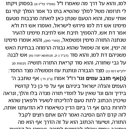
למו, והוא על דרך מה שאמרו ז"ל
בפסוק ויקחו
(שמ"ר פל"ג א)
לי תרומה משל למלך שהשיא בתו כו' אמר המלך קחי גם
אותי עמה, והוא הטעם שנתן כאן לואתה מרבבות מטעם
מימינו אש דת למו פירוש לישראל, ואומרו אש דת ולא
אמר דת אש, להסמיך תיבת אש לתיבת מימינו להעיר
שנתנה התורה מימין ומשמאל,
, והוא אומרו מימינו
(ספרי כאן)
זה ימין, אש זה שמאל שהוא גבורה הרמוזה בבחינת האש
משניהם דת למו, והוא סוד
אש לבנה
(דב"ר ג יב, תנחומא יתרו טז)
על גבי שחורה, והוא סוד קריאת התורה תושיה
(יבמות סב
מצד הגבורה ונותנת עוז וממשלה מצד החסד:
ילק"ש רמז כג)
{ג}
אף חובב עמים וגו'
רז"ל אמרו
אף שחבב ה'
(ב"ב ח'.)
העמים והגלה ישראל ביניהם אף על פי כן כל קדושיו
בידיך והם וגו' שאין על לומדי תורה מנדה בלו והלך, ונראה
שיכוין הכתוב לתת טעם להליכתו לשעיר ולפארן שהוא
לחרות בהם אף ה' ביום הדין כשיאמרו לא הודעתנו אותה,
לזה קדם להם הסיבה ואמר להם אתם רוצים לקבל
התורה, ושיעור הכתוב הוא על זה הדרך אף הוא מה
שחובב עמים שהלך להזמינם לתורה, ואומרו כל קדושיו