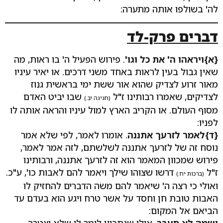
לה' בשולפו אותה מתערה:
דברים פרק-לד
{א}ויראהו ה' את כל וגו'
. פירוש הפעיל ה' בו ראות, מה
שאין גבול בעין לראות באחד משני דרכים. או יאיר עיניו
מאור זרוע לצדיק שהוא אור ששת ימי בראשית גנוז
לצדיקים, שאמרו רבותינו ז"ל
שבו יביט האדם
(חגיגה יב.)
מסוף העולם. או הקריב הארץ למול עיניו והראה אותה לו
לפניו:
{ד}לאמר לזרעך אתננה
. אומרו לאמר, לפי שלא אמר
נוסח זה של לזרעך אתננה לשלשתם, לזה אמר לאמר,
פירוש שמכוון המאמר הוא זה לזרעך אתננה, ורבותינו
ז"ל
דרשו שצוהו שילך ויאמר להם לאבות כו', ע"כ.
(ברכות יח:)
ואולי כי רצה ה' שיאמר להם משה הדברים להחזיק לו
האבות טובת חן וחסד על אשר טרח ויגע הוא בעדם עד
הביאם אל המקום:
ושמה לא תעבר
. אולי שנתכוין לומר לו שלא יצטרך