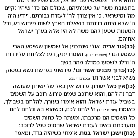
בתשובת משה על טענותיהם, שכולם הם כדי שיהיו נקיים
מה' ומישראל, כי אין צורך לה' לעזרת גבורתם, ויודע היה
ה' שלא היתה כוונתם בשאלת הארץ לשום מיחוש רע, וכל
הטענות שטען להם משה לא היו אלא בערך ישראל
אחיהם:
{כב}
גור אריה
. אולי שנתכוין אל שמשון ששיסע הארי
כשסע הגדי
. ואומרו יזנק, רמז לצליחת עליו רוח
(שופטים יד ו)
ה' ודלג לשסעו כמדלג מהר בשן:
{כד}
ברוך מבנים אשר וגו'
. פירשתי בפרשת נשא בפסוק
נשיא לבני אשר וגו'
:
(במדבר ז עב)
{כו}
אין כאל ישרון
. פירוש אין כאל של ישורון שעושה
דבר זה להם, והוא שרוכב שמים פירוש רוכב על השמים
בשביל עזרת ישראל, והוא אומרו בעזרך, להלחם בשבילך,
כאומרו
ה' ילחם לכם, וכשהוא בא ונלחם להם
(שמות יד יד)
כל השמים הם מרכבתו, ומעתה כל כחות השמים
ומערכתם באים לעזרת ישראל שהסוס טפל לרוכב:
{כח}
וישכן ישראל בטח
. אימתי כשיהיה בדד, ומאמר