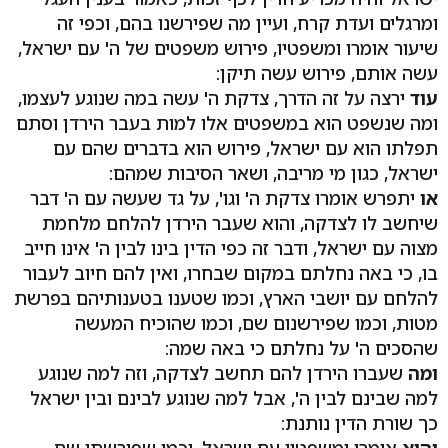
ומרגלים ועדת קרח, ועיין מה שפירשנו בהם, וכפי זה
שיעור אומרו ומשפטיו, פירוש משפטים של ה' עם ישראל,
עשה אותם, פירוש עשה תיקן:
עוד
ירצה על זה הדרך, צדקת ה' עשה במה שנוגע לעצמו,
ומה שנשפט הוא במשפטים אלו למות בעבר הירדן וסתם
תפלתו הוא עם ישראל, פירוש הוא בדברים שהם עם
ישראל, כגון מי מריבה, ושאר הסיבות שמהם:
או
יתפרש אומרו צדקת ה' וגו', על גד שעשה עם ה' דבר
שיחשב לו לצדקה, והוא שעבר הירדן להלחם מלחמת
מצוה עם ישראל, ודבר זה כפי הדין בינו לבין ה' אינו חייב
בו, כי באה נחלתם במקום שבחרו, ואין להם חיוב לעבור
להלחם עם יושבי הארץ, וכמו שטענו בטענותיהם בפרשת
מטות, וכמו שפירשנום שם, וכמו שהוכיח המעשה
שהסכים ה' על נחלתם כי באה שמה:
ומה
שעברו הירדן להם תחשב לצדקה, וזה למה שנוגע
למה שבינם לבין ה', אבל למה שנוגע לבינם ובין ישראל
כך שורת הדין נותנת:
והוא
אומרו ומשפטיו עם ישראל, וכמו שפירשתי שם