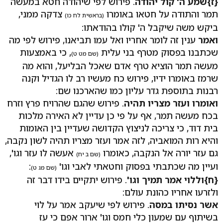
{ז}
שמע ה' קול יהודה
. פירוש לפי שיהודה חטא במעשה
תמר והתודה על חטאו באומרו
צדקה ממני,
(בראשית לח כו)
ביקש משה שיקבל ה' קולו בהודאתו:
ואמר
ענין זה לומר אחריו ואל עמו תביאנו, פירוש לפי מה
שכתבנו בפסוק מטרף בני עלית
, כי באמצעות
(שם מט ט)
מעשה תמר הוציא טרף אדם שאכל הבליעל, והוא מה
שרמז באומרו ידיו, פירוש כח מעשיו רב לו הגדיל וקנה
רבנות בתוספת גדר עליון כמו שהארכנו שם:
ואומרו ועזר מצריו תהיה
. פירוש שהגם שהרויח פרץ וזרח
בכח מעשה תמר, אף על פי כן עדיין לא האירה מלכות
בית דוד, כי צריכה לניצוץ הקדושה שעדיין בין האומות
והיא רות המואביה, לזה אמר ועזר מצריו תהיה לשון נקבה,
גם עזר יורה אל הנקבה, כאומרו
אעשה לו עזר וגו',
(שם ב יח)
ועיין מה שכתבתי בפסוק וחטאתי לאבי וגו'
:
(שם מג ט)
{ח}
וללוי אמר תמיך וגו'
. פירוש יתקיים בידו דבר זה
ולזרעו אחריו כהונת עולם:
אשר נסיתו במסה
. פירוש לפי שיעקב אמר על לוי
בשיתוף עם שמעון כלי חמס וגו' ארור אפם כי עז