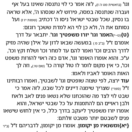
וגו'
, לזה אמר כי לוי נתנסה שאינו בעל אף
(בראשית מט ה ז)
ועברה שנתנסה במסה, פירוש לא שנסהו ה', אלא שראה
בו נסיון, שכל שבטי ישראל ניסו ה' דכתיב
ועל
(שמות יז ז)
נסותם את ה', ולא כן לוי הא למדת ששכך רוגזם:
{ט}
האמר וגו' יורו משפטיך וגו'
. יתבאר על דרך
(ט~י)
אומרם ז"ל
במעשה שבאו לדון על אילן שהיה מזיק
(ב"ב ס.)
לדרך הרבים וכו' ואמר להם עד למחר וכו' ושלח וקץ וכו',
ע"כ. והוא אומרו האומר וגו', אדם כזה ראוי להורות משפט
וכו', כי אין מקום לומר לו טול קורה כו'
, וזה לך
(שם טו:)
האות האומר לאביו ולאמו:
עוד
ירצה, לפי שצוה שופטים וגו' לשבטיך, ואמרו רבותינו
ז"ל
שצריך שימנה דיינים לכל שבט, לזה אמר כי
(ספרי)
שבט לוי לצד מה שהוכחנו שלא נשאו פנים לאב ולאח
ולבן ראויים הם להתמנות על כל שבטי ישראל, והוא
אומרו יורו משפטיך ליעקב בדרך כלל, כי אין לחוש שישאו
פנים לשבטם יותר משבט זולתם:
{יא}
ומשנאיו מן יקומון
. אומרו מן יקומון, לדבריהם ז"ל
(ב"ר