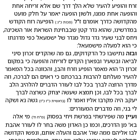
זרח והופיע להעיר שלא הלך דרך שם אלא זריחה אחת
והופעה אחת ממנו, ולשון הופעה יאמר על חלק מועט
מהקדושה כדרך אומרם ז"ל
הופיעה רוח הקודש
(מכות כ"ג:)
במדרשינו, שהוא גדר קטן שבבחינת השראת אור השכינה,
ויחס לבני שעיר גדר גדול מגדר של ישמעאל כפי מדרגתו
כי הוא למעלה מישמעאל:
ובזה
נתישבו כל הדקדוקים, גם מה שהקדים זכרון סיני
לביאה ובשעיר ובפארן הקדים לזריחה והופעה כי במקום
זכרון ה' הוא מאמר הופיע וזרח והבן, והכוונה בכל המאמר
להעיר מעלתם להרבות בברכתם כי ראוים הם לברכה, וזה
מדרך הרוצה לברך בכל לבו לעורר הדברים להלהיב הלב
לברך בכל לבו, וכן תמצא שעשה יצחק כשרצה לברך
יעקב היה מקרבו אליו ואמר לו
גשה נא ושקה
(בראשית כ"ז כ"ו)
לי בני, וזה מדברים המעוררים:
ועיין
מה שפירשתי בפרשת ויחי בפסוק
מי אלה
(מ"ח ח')
בא' מן הדרכים, וכמו כן האדון משה בחר לו לעורר אהבת
לבו אליהם ממה שה' אהבם והעלה אותם, ונפשו הקדושה