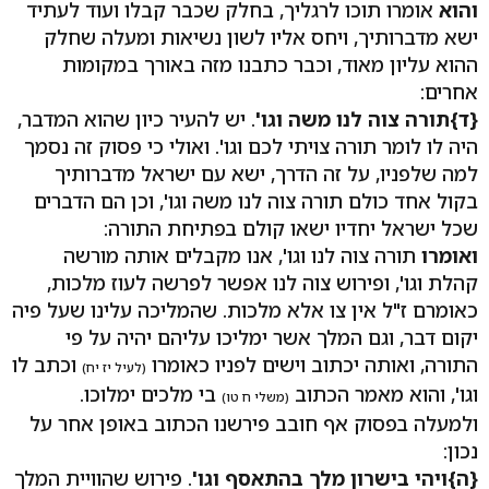
והוא
אומרו תוכו לרגליך, בחלק שכבר קבלו ועוד לעתיד
ישא מדברותיך, ויחס אליו לשון נשיאות ומעלה שחלק
ההוא עליון מאוד, וכבר כתבנו מזה באורך במקומות
אחרים:
{ד}
תורה צוה לנו משה וגו'
. יש להעיר כיון שהוא המדבר,
היה לו לומר תורה צויתי לכם וגו'. ואולי כי פסוק זה נסמך
למה שלפניו, על זה הדרך, ישא עם ישראל מדברותיך
בקול אחד כולם תורה צוה לנו משה וגו', וכן הם הדברים
שכל ישראל יחדיו ישאו קולם בפתיחת התורה:
ואומרו
תורה צוה לנו וגו', אנו מקבלים אותה מורשה
קהלת וגו', ופירוש צוה לנו אפשר לפרשה לעוז מלכות,
כאומרם ז"ל אין צו אלא מלכות. שהמליכה עלינו שעל פיה
יקום דבר, וגם המלך אשר ימליכו עליהם יהיה על פי
התורה, ואותה יכתוב וישים לפניו כאומרו
וכתב לו
(לעיל יז יח)
וגו', והוא מאמר הכתוב
בי מלכים ימלוכו.
(משלי ח טו)
ולמעלה בפסוק אף חובב פירשנו הכתוב באופן אחר על
נכון:
{ה}
ויהי בישרון מלך בהתאסף וגו'
. פירוש שהוויית המלך