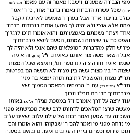
מפי הגבורה שמענום, וישבנו מאמר זה עם מאמר
(מכילתא
שכל עשרת הדברות נאמרו בדבור אחד, כי ה' אמר
יתרו)
כולם בדיבור אחד אבל בערך השומעים לא יכלו לקבל
מהם אלא אנכי ולא יהיה לך שמעו אותם בגבורות בדבור
אחד ויצתה נשמתם באמצעותם, והוא אומרו תוכו לרגליך
ואפס כח עד שיצתה נשמתם, הטעם לישא מדברותיך
פירוש חלק מהדברות המופלאים שהם אנכי ולא יהיה לך
אבל השאר משה צוה אותם כאומרם ז"ל
, והוא מה
(שם)
שגמר אומר תורה צוה לנו משה וגו', ותמצא שכל המצות
שצוה ה' בין מצות עשה בין מצות לא תעשה הם בפרטות
תרי"ג מצות, והמשכיל לתיבת תורה ימצא בה מנין
תרי"א
עם ב' הרמוזים במאמר הסמוך ישא
(מכות כג:)
מדברותיך הרי הם תרי"ג ונכון:
עוד
ירצה על דרך אומרם ז"ל במסכת מגילה
באותו
(כ"ט.)
מעשה שרצו המלאכים לדחותו לרב ששת מכנישתא מפני
השכינה עד שטען ואמר רבונו של עולם עלוב ושאינו עלוב
מי נדחה מפני מי ואמר להם ה' שבקוהו, והוא אומרו והם
תוכו פירוש וכשהם בירידה עלובים ומעונים ובאים בטענה