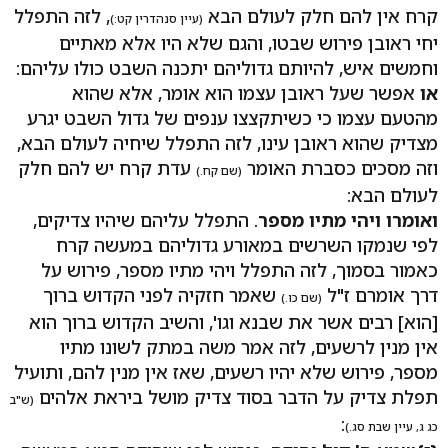
קרח אין להם חלק לעולם הבא
, לזה התפלל
(עיין סנהדרין קט:)
יחי ראובן פירוש שבטו, והגם שלא היו אלא מאתיים
וחמשים איש, להיותם גדוליהם יתכנה השבט כולו עליהם:
או
אפשר שעל ראובן עצמו הוא אומר, אלא שהוא
מהטעם עצמו כי כשיתקצצו ענפים של גדול השבט יגרע
מצדיק שהוא ראובן עינו, לזה התפלל שיחיה לעולם הבא,
וזה מסכים כסברת האומר
עדת קרח יש להם חלק
(שם קח.)
לעולם הבא:
ואומרו ויהי מתיו מספר
. התפלל עליהם שיהיו צדיקים,
לפי שנמקו השרשים במאורע גדוליהם במעשה קרח
כאמור בסמוך, לזה התפלל ויהי מתיו מספר, פירוש על
דרך אומרם ז"ל
שאמר חזקיה לפני הקדוש ברוך
(שם כו.)
[הוא] רבים אשר את שבנא וגו', והשיב הקדוש ברוך הוא
אין מנין לרשעים, לזה אמר משה במתק לשונו מתיו
מספר, פירוש שלא יהיו רשעים, שאז אין מנין להם, ותועיל
תפלת צדיק על הדבר בסוד צדיק מושל ביראת אלהים
(ש"ב
:
כג ג, עיין שבת סג.)