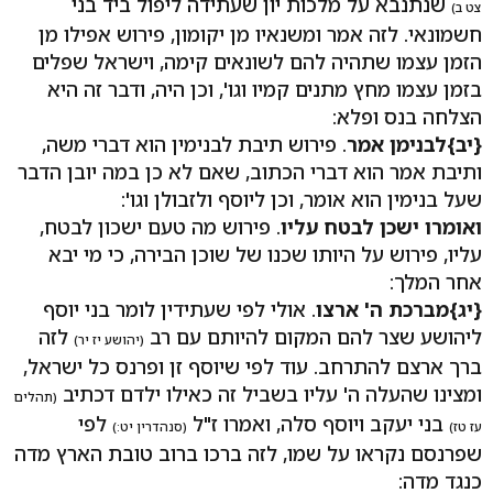
שנתנבא על מלכות יון שעתידה ליפול ביד בני
צט ב)
חשמונאי. לזה אמר ומשנאיו מן יקומון, פירוש אפילו מן
הזמן עצמו שתהיה להם לשונאים קימה, וישראל שפלים
בזמן עצמו מחץ מתנים קמיו וגו', וכן היה, ודבר זה היא
הצלחה בנס ופלא:
{יב}
לבנימן אמר
. פירוש תיבת לבנימין הוא דברי משה,
ותיבת אמר הוא דברי הכתוב, שאם לא כן במה יובן הדבר
שעל בנימין הוא אומר, וכן ליוסף ולזבולן וגו':
ואומרו ישכן לבטח עליו
. פירוש מה טעם ישכון לבטח,
עליו, פירוש על היותו שכנו של שוכן הבירה, כי מי יבא
אחר המלך:
{יג}
מברכת ה' ארצו
. אולי לפי שעתידין לומר בני יוסף
ליהושע שצר להם המקום להיותם עם רב
לזה
(יהושע יז יר)
ברך ארצם להתרחב. עוד לפי שיוסף זן ופרנס כל ישראל,
ומצינו שהעלה ה' עליו בשביל זה כאילו ילדם דכתיב
(תהלים
בני יעקב ויוסף סלה, ואמרו ז"ל
לפי
עז טז)
(סנהדרין יט:)
שפרנסם נקראו על שמו, לזה ברכו ברוב טובת הארץ מדה
כנגד מדה: