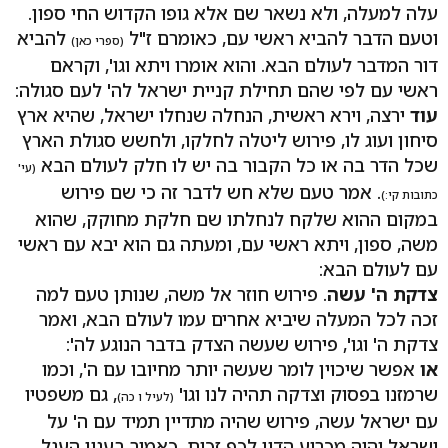
עלה למעלה, ולא נשאר שם אלא גופו הקדוש החי ספון.
וטעם הדבר להביא ראשי עם, כאומרם ז"ל
להביא
(ספרי כאן)
דור המדבר לעולם הבא. והוא אומרו ויתא וגו', וקראם
ראשי עם לפי שהם תחילת קניית ישראל לה' לעם סגולה:
עוד
ירצה, וירא ראשית, הנחלה שנחלו ישראל, שהיא ארץ
סיחון ועוג לו, פירוש ליטלה לחלקו, ולחשש סגולת הארץ
שכל הדר בה או כל הקבור בה יש לו חלק לעולם הבא
(עי'
. אמר טעם שלא חש לדבר זה כי שם פירוש
כתובות קי:)
במקום ההוא שלקח לנחלתו שם חלקת מחוקק, שהוא
משה, ספון, ויתא ראשי עם, ומעתה גם הוא יבא עם ראשי
עם לעולם הבא:
צדקת ה' עשה
. פירוש חוזר אל משה, שנותן טעם למה
זכה לכל המעלה שיביא אחרים עמו לעולם הבא, ואמר
צדקת ה' וגו', פירוש שעשה הצדק בדבר הנוגע לה':
או
אפשר שיכוין לומר שעשה יותר מחיובו עם ה', וכמו
שרמזנו בפסוק וצדקה תהיה לנו וגו'
, גם משפטיו
(לעיל ו כה)
עם ישראל עשה, פירוש שהיה מתדיין תמיד עם ה' על
ישראל והיה מכריע הדין לכף זכות, כאמור בענין העגל