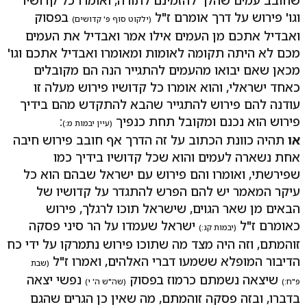
וגו' פירוש על דרך אומרם ז"ל
בפסוק
(ילקוט סוף פ' קדושים)
ואבדיל אתכם מן העמים אילו אמר ואבדיל את העמים
מכם לא היתה תקומה לאומות ומאומרו ואבדיל אתכם וגו'
מכאן שאם יבואו מהעמים להתגייר הנה הם מקובלים
כאחד ישראלי, והוא אומרו כל קדושיו פירוש מעלה זו
עודנה להם פירוש להתגייר שהבא להתקדש מהם בידיך
פירוש הוא נכנם ומקובל תחת כנפיך
:
(עיין יבמות מ:)
או
תהיה כוונת הכתוב על זה הדרך אף חובב פירוש חיבה
אחת נשארה לעמים והוא שכל קדושיו בידיך כמו
שפירשתי, ואומרו והם פירוש עם ישראל שבהם הוא כל
עיקר המאמר יש להם הפרש להתגדר על קדושיו של
הבאים מן שאר הגוים, שישראל תוכו לרגלך, פירוש
כאומרם ז"ל
ישראל שעמדו על הר סיני פסקה
(יבמות קג:)
זוהמתם, וזה היה מצד מה שתוכו פירוש נתמרקו על ידי כח
הדיבור המופלא ששמעו דברי האלהים, ואמרו ז"ל
(שבת
שיצאה נשמתם כרמוז בפסוק
נפשי יצאה
פ"ח:)
(שה"ש ה' י)
בדברו, ובזה פסקה זוהמתם, מה שאין כן הגרים שהגם