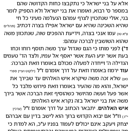
אלא על בני ישראל כי נתקבצו כחות הקדושה שהם
במספר ס' רבוא, ואומרו את בני ישראל ולא הספיק לומר
בני, אולי שנתכוין לצרף עמהם הנעלמה מעיני כל חי
שהיא השכינה שהיא עם ישראל אפילו בצרה דכתיב
(תהלים
עמו אנכי בצרה, וידיעת ההפכים שוה, שנתכוון משה
צ"א טו)
שהוא השושבין לברכה עמהם:
ד')
לפני מותו כי הגם שגדול ערך משה תוסף רוחו וכחו
בעת אשר יגיע העת אשר יאסף אל עמיו, ולצד הד' טעמים
הגדילה ה' וייחדה למעלה מכולם באומרו וזאת הברכה:
עוד
ירמוז באומרו וזאת על דרך אומרם ז"ל
(ילקוט ועיין ספרי
שלא זכה משה שיקרא איש האלהים עד שבירך את
כאן)
ישראל, והוא מה שהעיר באומרו וזאת פירוש מלבד כל
אשר פעל ועשה מהיושר כשהוסיף זאת הברכה אשר בירך
משה את בני ישראל בזה נקרא איש האלהים:
איש האלהים
. יתבאר הכתוב על דרך אומרם ז"ל
(ערכין
וז"ל אם יבוא הקדוש ברוך הוא לישב בדין עם אברהם
י"ז.)
יצחק ויעקב אינם יכולים לעמוד בפניו ע"כ, הא למדת כי
מה שמועילים הצדיקים במעשיהם ובהתעצמותם בעולם