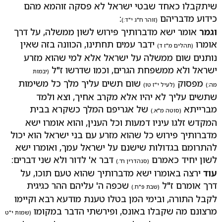
שיתקבלו כאחד שבטי ישראל לא פסקה זוהמא מהם
כידוע מדבריהם
:
(זוהר ח"ג י"ד:)
וגמר
אומר ישא מדברותיך פירוש לשון ממשלה, על דרך
אומרו
ידבר עמים תחתינו, הכוונה בזה שאין
(תהלים מ"ז ד)
נותנים שום ממשלה על ישראל אלא למי שהוא מזרע
ישראל ולא ממשפחת הגרים, וכמו שדרשו ז"ל
(יבמות
מפסוק
שום תשים עליך מלך כל משימות
מה:)
(לעיל י"ז טו)
שתשים עליך לא יהיו אלא מקרב אחיך, וצא ולמד
מברייתא
של אגריפם המלך כשקרא בבית
(סוטה מ"א.)
המקדש זלגו עיניו דמעות וכל הענין, והוא אומרו ישא
מדברותיך פירוש כל שהוא מזרע עם בני ישראל הוא יכול
להתרומם בגדולות שישנם על ישראל עמך, ואומרו ישא
לשון יחיד כאמרם
דבר א' לדור ולא שני דברים:
(סנהדרין ח'.)
עוד
ירצה באומרו ישא מדברותיך שהוא טעם תוכו, על
דרך אומרם ז"ל
שכפה ה' עליהם ההר כגיגית
(שבת פ"ח.)
לקבל התורה, ובימי המן בטלו טענת מודעא רבא וקיימו
מרצונם מה שקבלו באונס, ופירשתי הדבר במקומו
(שמות י"ט