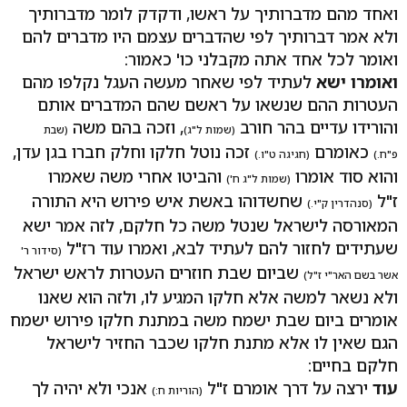
ואחד מהם מדברותיך על ראשו, ודקדק לומר מדברותיך
ולא אמר דברותיך לפי שהדברים עצמם היו מדברים להם
ואומר לכל אחד אתה מקבלני כו' כאמור:
ואומרו ישא
לעתיד לפי שאחר מעשה העגל נקלפו מהם
העטרות ההם שנשאו על ראשם שהם המדברים אותם
והורידו עדיים בהר חורב
, וזכה בהם משה
(שמות ל"ג)
(שבת
כאומרם
זכה נוטל חלקו וחלק חברו בגן עדן,
פ"ח.)
(חגיגה ט"ו.)
והוא סוד אומרו
והביטו אחרי משה שאמרו
(שמות ל"ג ח')
ז"ל
שחשדוהו באשת איש פירוש היא התורה
(סנהדרין ק"י.)
המאורסה לישראל שנטל משה כל חלקם, לזה אמר ישא
שעתידים לחזור להם לעתיד לבא, ואמרו עוד רז"ל
(סידור ר'
שביום שבת חוזרים העטרות לראש ישראל
אשר בשם האר"י ז"ל)
ולא נשאר למשה אלא חלקו המגיע לו, ולזה הוא שאנו
אומרים ביום שבת ישמח משה במתנת חלקו פירוש ישמח
הגם שאין לו אלא מתנת חלקו שכבר החזיר לישראל
חלקם בחיים:
עוד
ירצה על דרך אומרם ז"ל
אנכי ולא יהיה לך
(הוריות ח:)