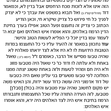
הזה אינו אלא לזכות מכח הרחמים אבל בדין לא, וכמאמר
דוד
ואל תבוא במשפט את עבדך כי לא יצדק
(תהלים קמ"ג ב)
לפניך כל חי פירוש כל צדיק שיקרא חי, וכאן הודיע
הכתוב כי צדיק זה נתעצם ופעל הטוב אפילו בערך בחינת
הדין הרמוז באלהים, והוא אומרו איש האלהים ואם יבוא ה'
לעמוד עמו בדין יוכל כי הפליא לעשות הטוב והישר:
עוד
נתכוון במאמר זה להעיד עליו כי כל התעצמו במדות
הטובות הידועות לו לא היו אלא לצד יראתו מאלהיו לא
שהיה טבעו מסייעו אל הדבר, כאומרם ז"ל
שאול
(יומא כ"ב:)
באחת ולא עלתה לו ודוד כו' כי שאול היה מטבעו מזוג
ולא היה חם ומהיר לטעות ולזה באחת ששגג יצתה ממנו
המלוכה לפי טבעו משערים בני עליון שאם היה כטבעו
של דוד אדמוני היה עושה כדוד עשר ידות, והן האיש משה
יש מקום לחשוב שהיה עניו מטבעו והיה בכולן [סבלן]
מטבעו, לזה העידה התורה עליו שכל התעצמותו ותגבורתו
הרמוז בתיבת איש היה לצד האלהים היה ירא, והוא אומרו
איש האלהים: