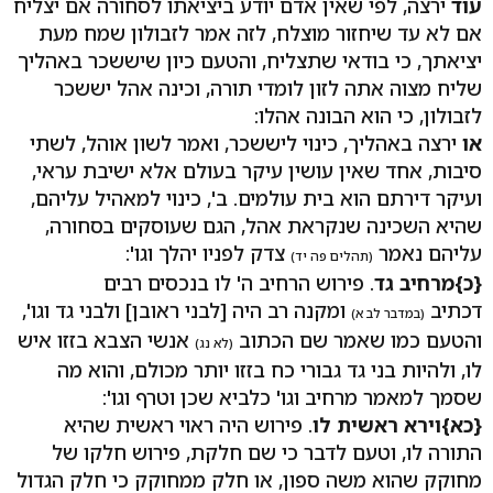
עוד
ירצה, לפי שאין אדם יודע ביציאתו לסחורה אם יצליח
אם לא עד שיחזור מוצלח, לזה אמר לזבולון שמח מעת
יציאתך, כי בודאי שתצליח, והטעם כיון שיששכר באהליך
שליח מצוה אתה לזון לומדי תורה, וכינה אהל יששכר
לזבולון, כי הוא הבונה אהלו:
או
ירצה באהליך, כינוי ליששכר, ואמר לשון אוהל, לשתי
סיבות, אחד שאין עושין עיקר בעולם אלא ישיבת עראי,
ועיקר דירתם הוא בית עולמים. ב', כינוי למאהיל עליהם,
שהיא השכינה שנקראת אהל, הגם שעוסקים בסחורה,
עליהם נאמר
צדק לפניו יהלך וגו':
(תהלים פה יד)
{כ}
מרחיב גד
. פירוש הרחיב ה' לו בנכסים רבים
דכתיב
ומקנה רב היה [לבני ראובן] ולבני גד וגו',
(במדבר לב א)
והטעם כמו שאמר שם הכתוב
אנשי הצבא בזזו איש
(לא נג)
לו, ולהיות בני גד גבורי כח בזזו יותר מכולם, והוא מה
שסמך למאמר מרחיב וגו' כלביא שכן וטרף וגו':
{כא}
וירא ראשית לו
. פירוש היה ראוי ראשית שהיא
התורה לו, וטעם לדבר כי שם חלקת, פירוש חלקו של
מחוקק שהוא משה ספון, או חלק ממחוקק כי חלק הגדול