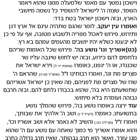
וישכון נמשך עם מאמר שלמעלה ממנו שהוא ויאמר
השמד, שצוה ה' לישראל להשמיד כל נשמה מיושבי
הארץ, ובזה וישכון ישראל בטח בדד:
ואומרו עין יעקב
. לומר שהגם שתהיה עינם אל ארץ דגן
ותירוש, פירוש לאכול מפריה ולשבוע מטובה, אף על פי כן
לא יבעטו כשלא יהיו יושבים מהעמים עמהם בא רץ:
{כט}
אשריך וגו' נושע בה'
. פירוש שכל האומות שריהם
נלחמים להם כידוע, ובזה יש לחוש שיגבה עליו שר
שכנגדו, או ה' יגפנו, כאומרו
וירא ישראל את
(שמות יד ל)
מצרים מת וגו', ואמרו רבותינו ז"ל
שהראם ה'
(שמו"ר כא ה)
שרו של מצרים מת לפניהם, מה שאין כן ישראל אשריהם
שתשועתם היא בה', שהוא בכבודו נלחם להם, ובזה חרבם
גבוהה ועומדת בלא מיחוש:
עוד
ירצה באומרו נושע בה', פירוש שהמלך נושע
בתשועתו, כאומרו
ושב ה' אלהיך את שבותך,
(לעיל ל ג)
ואמרו ז"ל
והשיב לא נאמר אלא ושב אשריו וכו',
(מגילה כט.)
והוא אומרו אשריך מי כמוך שאתה עם נושע עם ה' שהוא
מגן עזרך, ואשר הוא חרב גבהותך, שאין חרב גדולה כחרב