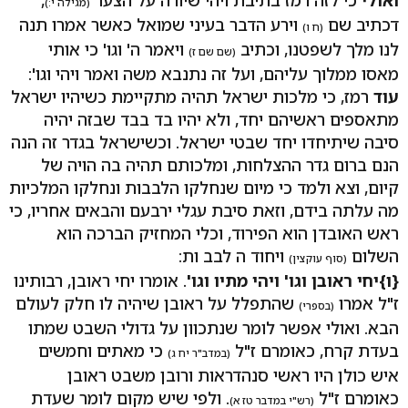
(מגילה י:)
דכתיב שם
וירע הדבר בעיני שמואל כאשר אמרו תנה
(ח ו)
לנו מלך לשפטנו, וכתיב
ויאמר ה' וגו' כי אותי
(שם שם ז)
מאסו ממלוך עליהם, ועל זה נתנבא משה ואמר ויהי וגו':
עוד
רמז, כי מלכות ישראל תהיה מתקיימת כשיהיו ישראל
מתאספים ראשיהם יחד, ולא יהיו בד בבד שבזה יהיה
סיבה שיתיחדו יחד שבטי ישראל. וכשישראל בגדר זה הנה
הנם ברום גדר ההצלחות, ומלכותם תהיה בה הויה של
קיום, וצא ולמד כי מיום שנחלקו הלבבות ונחלקו המלכיות
מה עלתה בידם, וזאת סיבת עגלי ירבעם והבאים אחריו, כי
ראש האובדן הוא הפירוד, וכלי המחזיק הברכה הוא
השלום
ויחוד ה לבב ות:
(סוף עוקצין)
{ו}
יחי ראובן וגו' ויהי מתיו וגו'
. אומרו יחי ראובן, רבותינו
ז"ל אמרו
שהתפלל על ראובן שיהיה לו חלק לעולם
(בספרי)
הבא. ואולי אפשר לומר שנתכוון על גדולי השבט שמתו
בעדת קרח, כאומרם ז"ל
כי מאתים וחמשים
(במדב"ר יח ג)
איש כולן היו ראשי סנהדראות ורובן משבט ראובן
כאומרם ז"ל
. ולפי שיש מקום לומר שעדת
(רש"י במדבר טז א)