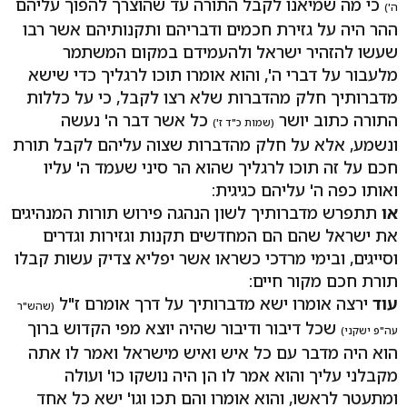
כי מה שמיאנו לקבל התורה עד שהוצרך להפוך עליהם
ה')
ההר היה על גזירת חכמים ודבריהם ותקנותיהם אשר רבו
שעשו להזהיר ישראל ולהעמידם במקום המשתמר
מלעבור על דברי ה', והוא אומרו תוכו לרגליך כדי שישא
מדברותיך חלק מהדברות שלא רצו לקבל, כי על כללות
התורה כתוב יושר
כל אשר דבר ה' נעשה
(שמות כ"ד ז')
ונשמע, אלא על חלק מהדברות שצוה עליהם לקבל תורת
חכם על זה תוכו לרגליך שהוא הר סיני שעמד ה' עליו
ואותו כפה ה' עליהם כגיגית:
או
תתפרש מדברותיך לשון הנהגה פירוש תורות המנהיגים
את ישראל שהם הם המחדשים תקנות וגזירות וגדרים
וסייגים, ובימי מרדכי כשראו אשר יפליא צדיק עשות קבלו
תורת חכם מקור חיים:
עוד
ירצה אומרו ישא מדברותיך על דרך אומרם ז"ל
(שהש"ר
שכל דיבור ודיבור שהיה יוצא מפי הקדוש ברוך
עה"פ ישקני)
הוא היה מדבר עם כל איש ואיש מישראל ואמר לו אתה
מקבלני עליך והוא אמר לו הן היה נושקו כו' ועולה
ומתעטר לראשו, והוא אומרו והם תכו וגו' ישא כל אחד