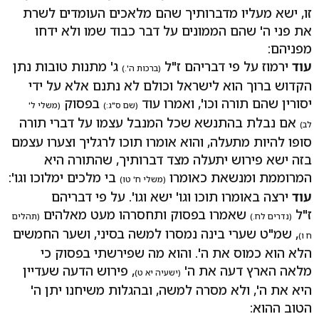
זו, ישא מעליו מדברותיך שהם מלאכים העומדים לשרת
את פני ה' שהם הממונים על דבר כבוד שמו ולא ידחו
מפניהם:
עוד
ירמוז על פי דבריהם ז"ל
ג' מתנות טובות נתן
(ברכות ה'.)
הקדוש ברוך הוא לישראל וכולם לא נתנם אלא על ידי
יסורין שהם תורה וכו', ואמרו עוד
בפסוק
(שם ס"ג:)
(משלי ל'
אם נבלת בהתנשא שכל המנבל עצמו על דברי תורה
לב)
סופו להיות מתעלה, והוא אומרו תוכו לרגליך וצערו עצמם
בזה ישא פירוש יתעלה מצד דברותיך, שהתורה היא
המרוממת ומנשאת כאומרו
בי מלכים ימלוכו וגו':
(משלי ח' טו)
עוד
ירצה באומרו תוכו וגו' ישא וגו'. על פי דבריהם
ז"ל
שאמרו בפסוק ותחסרהו מעט מאלהים
(נדרים לח.)
(תהלים
, שמ"ט שערי בינה נמסרו למשה בסיני, ושער החמשים
ח ו)
הלא הוא כמוס את ה'. והוא מה שפירשתי בפסוק כי
מלאה הארץ דעה את ה'
, פירוש הדעה שעדיין
(ישעיה יא ט)
היא את ה', ולא מסרה למשה, ובהגלות משיחנו יתן ה'
הטוב ההוא: