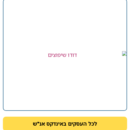
ל העסקים באינדקס אנ"ש