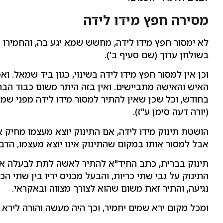
מסירה חפץ מידו לידה
לא ימסור חפץ מידו לידה, מחשש שמא יגע בה, והחמירו א
בשולחן ערוך (שם סעיף ב').
וכן אין למסור חפץ מידו לידה בשינוי, כגון ביד שמאל. ו
האיש והאישה מתביישים. ואין בזה היתר משום כבוד הברי
בחודש, וכל שכן שאין להתיר למסור מידו לידה מפני שמת
(יורה דעה סימן ע"ז).
הושטת תינוק מידו לידה, אם התינוק יוצא מעצמו מחיק אמ
אבל למסור אותו במקום שהתינוק אינו יוצא מעצמו, הדבר
תינוק בברית, כתב החיד"א להתיר לאשה לתת לבעלה את
התינוק על גבי שתי כריות, והבעל מכניס ידיו בין שתי 
נגיעה, והתיר זאת משום שהוא לצורך מצווה ובאקראי.
ומכל מקום ירא שמים יחמיר, וכך היה מעשה והורה לירא ש