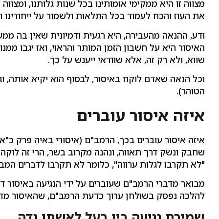
מצווה זו היא ממקימי אומותינו בכל שנות גלותנו, ומצווה
את העוז והכח לעמוד בכל התלאות ולשמור על ייחודינו ו
ודע, ההנאה מהעבירה, היא רגעית ודמיונית שאין בה ממש,
האיסור היא על חשבון הזמן המותר והראוי, ואז יגבו ממנו 
שווא, ולא רק זה, אלא שוודאי ייענש על כך.
וכל הנאה שאדם לוקח באיסור, לבסוף הוא יקיא אותה, וג
הטוהר).
איזה איסור עוברים
איזה איסור עוברים בכך, הרמב"ם (איסורי באיה פרק כ"א 
שחבק ונשק דרך תאווה, ונהנה מקרוב בשר, הרי זה לוק
"לא תקרבו לגלות ערווה", כלומר לא תקרבו לדברים המביאי
מבואר מדברי הרמב"ם שעוברים על ידי הנגיעה באיסור דא
להלכה נפסק בשולחן ערוך כדעת הרמב"ם, שהאיסור מדא
שמירת נגיעה בין בעל לאשתו נדה