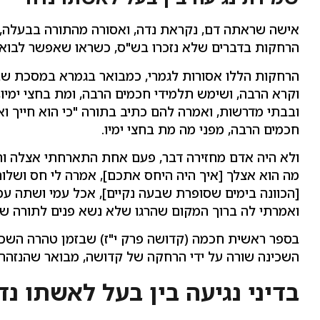
אישה שראתה דם, נקראת נדה, ואסורה מהתורה בבעלה, וה
הרחקות בדברים שלא נזכרו בש"ס, כשראו שאפשר לבוא מ
הרחקות הללו אסורות לגמרי, כמבואר בגמרא במסכת שבת
וקרא הרבה, ושימש תלמידי חכמים הרבה, ומת בחצי ימיו,
ובבתי מדרשות, ואמרה להם כתיב בתורה "כי הוא חייך ו
חכמים הרבה, מפני מה מת בחצי ימיו.
ולא היה אדם מחזירה דבר, פעם אחת התארחתי אצלה והיי
מה הוא אצלך [איך היה היחס אתכם], אמרה לי חס ושלום,
[הכוונה בימים שסופרת שבעה נקיים], אכל עמי ושתה עמ
ואמרתי לה ברוך המקום שהרגו שלא נשא פנים לתורה ש
בספר ראשית חכמה (קדושה פרק י"ז) שבזמן טהרה השכינ
השכינה שורה על ידי הרחקה של קדושה, מבואר שהנזהר 
בדיני נגיעה בין בעל לאשתו נד