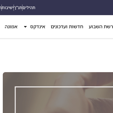
תהילים
תנ"ך
ישיבות
ת
שת השבוע
חדשות ועדכונים
אינדקס
אמונה