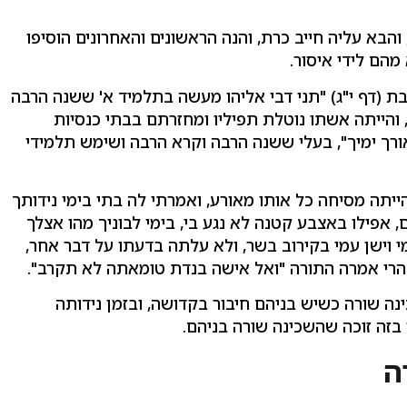
בא עליה חייב כרת, והנה הראשונים והאחרונים הוסיפו
הם לידי איסור.
 (דף י"ג) "תני דבי אליהו מעשה בתלמיד א' ששנה הרבה
 והייתה אשתו נוטלת תפיליו ומחזרתם בבתי כנסיות
אורך ימיך", בעלי ששנה הרבה וקרא הרבה ושימש תלמידי
תה מסיחה כל אותו מאורע, ואמרתי לה בתי בימי נידותך
 אפילו באצבע קטנה לא נגע בי, בימי לבוניך מהו אצלך
י וישן עמי בקירוב בשר, ולא עלתה בדעתו על דבר אחר,
הרי אמרה התורה "ואל אישה בנדת טומאתה לא תקרב".
ה שורה כשיש בניהם חיבור בקדושה, ובזמן נידותה
בזה זוכה שהשכינה שורה בניהם.
ה