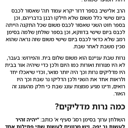
הרב אלישיב בספר דרור יקרא עמוד תה' שאסור לכבס
ביום שישי כלל משום שלא חילקו רבנן בדבריהם, וכן
בספר חוט השני שאסור לכבס משום שכל התקנה הייתה
לכבס ביום שישי בדווקא, וכן בספר שולחן שלמה בסימן
רמב שלא כדאי לכבס ביום שישי משום שזה נראה שהוא
מכין משבת לאחר שבת.
נרות שבת עניינם הוא משום שלום בית. והפירוש: בעבר,
לא היו מנורות ואורות כמו היום ולכן כדי שיהיה אור בבית
היו מדליקים נרות וכך היה יותר מואר, וכדי שיאכלו יחד
ולראות אחד את השני ולכן הדליקו נר שבת וכך היו
רואים, ודינו מגיע ממצות עונג שבת כי חלק מהעונג זה
האור.
כמה נרות מדליקים?
השולחן ערוך בסימן רסג’ סעיף א’ כותב:
“יהיה זהיר
לעשות נר יפה. ויש מכוונים לעשות שתי פתילות אחד