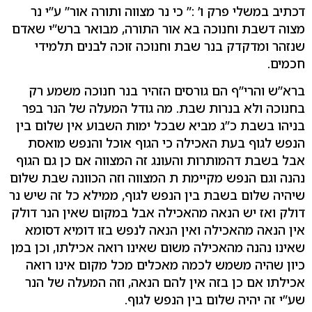
דכתיב במשלי פרק ו’ :” כי נר מצווה ותורה אור” ע”י נר
מצוה דשבת וחנוכה בא אור התורה, מבואר ברש”י שאדם
שנזהר ומדקדק בנר שבת וחנוכה זוכה לבנים תלמידי
חכמים.
ברא”ש והרי”ף הם גורסים הזהיר בנר חנוכה משמע רק
בחנוכה ולא בנרות שבת. מה גודל המעלה של הנר בפר
בניהו בשבת כ”ג מביא שבכל ימות השבוע אין שלום בין
הנפש לגוף בעת האכילה כי הגוף אוכל והנפש מואסת
אבל בשבת דהמותרות והעונג זה המצווה אם כן גם הגוף
נהנה וגם הנפש מקיימת ת המצווה וזה הכוונה שבת שלום
שיהיה שלום בשבת בין הנפש לגוף, ממילא כל זה שיש נר
דולק ואז יש הנאה מהאכילה אבל במקום שאין הנר דולק
אין הנאה מהאכילה ואין הנאה לנפש בזו דומיא דסומא
שאינו נהנה מהאכילה משום שאינו רואה אכילתו, וכן במן
כיון שהיה משמש לכמה מאכלים מכל מקום אינו רואה
אכילתו אם כן בזה אין להם הנאה, וזה המעלה של הנר
שע”י זה יהיה שלום בין הנפש לגוף.