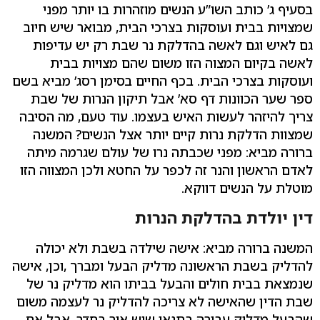
בסעיף ג’ כותב השו”ע הנשים מוזהרות בו יותר מפני
שמצויות בבית ועוסקות בצרכי הבית, מבואר שיש חיוב
גם לאיש וגם לאשה בהדלקת נר שבת רק יש עדיפות
לאשה בקיום המצוה הזו משום שהם מצויות בבית
ועוסקות בצרכי הבית. בכף החיים בסימן רסג’ מביא בשם
ספר שער הכוונות דף סא’ אבל תיקון הנרות של שבת
צריך להיזהר לעשות האיש בעצמו. עוד טעם, מה הסיבה
שמצוות הדלקת נרות קיים יותר אצל הנשים? המשנה
ברורה מביא: מפני שכבתה נרו של עולם שגרמה מיתה
לאדם הראשון והנר זה לכפר על החטא ולכן המצווה הזו
מוטלת על הנשים דווקא.
דין יולדת בהדלקת הנרות
המשנה ברורה מביא: אישה שילדה בשבת ולא יכולה
להדליק בשבת הראשונה מדליק הבעל ומברך ,וכן, אישה
שנמצאת בבית חולים והבעל בביתו הוא מדליק נר של
שבת הדין שהאישה לא צריכה להדליק נר לעצמה משום
שהבעל מדליק עבורה בתנאי שיש אור בחדר ,אבל אם