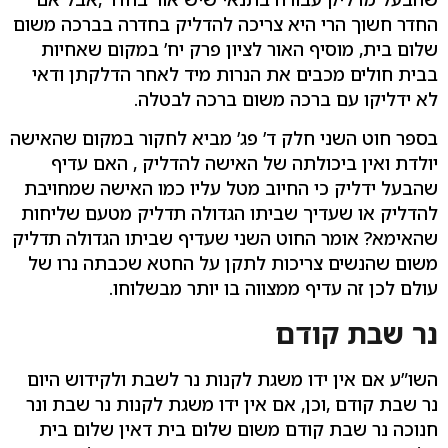
החדר חשוך הרי היא צריכה להדליק בחדרה בברכה משום
שלום בית, מוסיף האור לציון פרק יח’ במקום שאחיות
בבית חולים מכבים את הנרות מיד לאחר הדלקתן ודאי
לא ידליקו עם ברכה משום ברכה לבטלה.
בספר חוט השני חלק ד’ פג’ מביא לחקור במקום שהאישה
יולדת ואין ביכולתה של האישה להדליק , האם עדיף
שהבעל ידליק כי החיוב מטל עליו כמו האישה שמחויבת
להדליק או שעדיך שביתו הגדולה תדליק מטעם שליחות
שהאימא? אומר החוט השני שעדיף שביתו הגדולה תדליק
משום שהנשים צריכות לתקן על החטא שכבתה נרו של
עולם לכן זה עדיף ממצווה בו יותר מבשלוחו.
נר שבת קודם
השו”ע אם אין ידו משגת לקנות נר לשבת ולקידוש היום
נר שבת קודם ,וכן, אם אין ידו משגת לקנות נר שבת ונר
חנוכה נר שבת קודם משום שלום בית דאין שלום בית