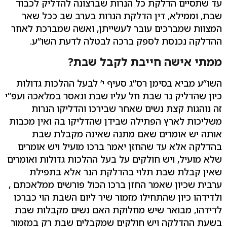
עד שתסיים הדלקת כל הנרות שברצונה להדליק לכבוד
שבת, וממילא, דין הדלקת הנרות בערב שב ככל שאר
המצוות שמברכים עובר לעשייתן, ואשה שמברכת לאחר
ההדלקה נכנסת לספק ברכה לבטלה לדעת השו”ע.
ממתי אישה חייבת לקבל שבת?
השו”ע מביא בסימן רס”ג סעיף י’ לבעל ההלכות גדולות
כיון שהדליק נר שבת חל עליו שבת ונאסר במלאכה ועפ”י
זה נוהגות קצת נשים שאחר שבירכו והדליקו הנרות
משליכות לארץ הפתילה שבידן שהדליקו בה ואין מכבות
אותה יש אומרים שאם מתנה שאינה מקבלת שבת
בהדלקה אלא עד שהחזן יאמר ברכו מועיל ויש אומרים
שלא מועיל, ויש חולקים על בעל ההלכות גדולות ואומרים
שאין קבלת שבת תלוי בהדלקת הנר אלא בתפילת
ערבית שכיון שאמר החזן ברכו הכול פורשים ממלאכתם ,
ולדידהו כיון שהתחילו מזמור שיר ליום השבת הוי כברכו
לדידהו, מבואר שיש מחלוקת האם נשים מקבלות שבת
בשעת ההדלקה ויש חולקים שמקבלים שבת רק במזמור