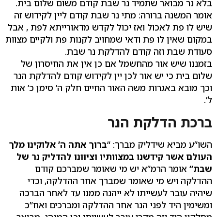
בלא נר מבואר שתמיד נר שבת קודם משום שלום בית.
אומר המשנה ברורה: מתי נר שבת קודם ליין לקידוש זה
שיש לו פת לאכול ואז יכול לקדש מדאורייתא לפת , אבל
במקום שאין לו פת ודאי שמחויב לקנות פת ולקיים מצוות
סעודת שבת וזה קודם להדלקת נר שבת.
בזמננו שיש אור מהחשמל אם כן אין את החיסרון של
שלום בית כי יש אור לכן יין לקידוש קודם להדלקת הנר
וכך מובא באגרות משה האור החיים חלק ה’ סימן כ’ אות
ל’.
ברכת הדלקת הנר
השו”ע מביא שידליק מברך: “
ברוך אתה ה’ אלוקינו מלך
העולם אשר קידשנו במצוותיו וציוונו להדליק נר של
שבת”
אומר הרמ”א יש מי שאומר שמברכם קודם
ההדלקה ויש מי שאומר שמברך אחר ההדלקה, וכדי
שיהיה עובר לעשייתו לא ייהנה ממנו עד לאחר הברכה
ומשימין היד לפני הנר אחר ההדלקה ומברכים ואח”כ
מסלקין היד וזה מקרי עובר לעשייתו וכן המנהג. מבואר