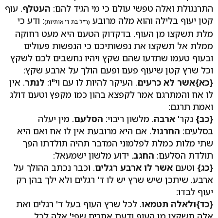
התרנגולת ואלה טפשי עולם כי מי הגיד להם:
העטלף
. עוף
קטן יעוף בלילה והוא מלה מרובע
: ודע כי
(ר"ל בת ד' אותיות)
מלת תשקצו מן העוף. בדקדוק הטעם היא מעט רחוקה
ממלת אל תשקצו את נפשותיכם כי הנפשות פעולים
ובעוף טעמו שתדעו שהם שקץ ויהיו נחשבים לכם לשקץ
וכל שרץ קטן שיעוף פעם ופעם הולך על ארבע שקץ:
{כא}אשר לא כרעים
. העיקר להיות לו עם וי"ו:
לנתר
. אין
לו אח והמתרגם אמר לקפצא בהון כמו מקפץ וטעם דולג
ואמת תרגם:
{כב}
נקר'
ארבה
. מלשון ריבוי:
הסלעם
. מין יעלה
בסלעים:
החרגול
. אם היא מרובעת אין לו אח ואם היא
שתי מלות כמלת לפלמוני המדבר תהיה תולדתו הפך
תולדת הסלעם:
החגב
. ידוע מלשון ישמעאל:
{כג}
וטעם
אשר לו ארבע רגלים
. וכבר נכתב ההולך על
ארבע. שיתכן שיש שרץ יש לו ד' רגלים ולא ילך בהן רק
יעוף לבדו:
{כד}ולאלה תטמאו
. לכל שרץ העוף בעל ד' רגלים ואת
אלה תשקצו מן העוף ודעת אחרים שפי' אלה לכל