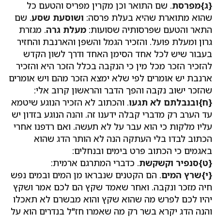
{ג}מפרסת
. שם התואר וכן מקרין מפריס והטעם כל
שהוא מתוארת שהיא בעלת פרסה:
ושוסעת שסע
. שם
התאר והטעם שפרסותיה שסועות:
מעלת גרה
. מגזרת
גרון ומעלת פועל. והזכיר הגמל והשפן והארנבת והחזיר
בעבור שיש לכל אחד הסימן האחד ודרך לשון הקדש
להזכיר הזכר מכל מין כי הנקבה בכלל הזכר היא והזכיר
ארנבת יש אומרים לפי שלא ימצא הזכר מהם ויש אומרים
שהזכר ישוב נקבה והפך הדבר והראשון קרוב אלי:
{ח}ובנבלתם לא תגעו
. והכתוב לא הזכיר הנוגע שיטמא
עד הערב רק מדברי קבלה ידענו זה. והנה הנוגע בזדון יש
עליו מלקות כי הוא עבר על לא תעשה. ואם רדפנו אחרי
הכתוב לבדו בלי העתקה הנה לא הותר הדג שהוא
באגמים כי הכתוב פרט בימים ובנחלים:
{ט}סנפיר וקשקשת
. כדברי המתרגם ארמית:
{י}שרץ המים
. הם הקטנים שנבראו מן המים ובמים נפש
חיה מזכר ונקבה. ואחר שאמד שקץ הם לכם אמר ושקץ
יהיו לכם לפרש מה שהוא שקץ והוא מבשרם לא תאכלו
והנה הדג יקרא בשר רק מה שאמרו חז"ל בנדרים הוא על