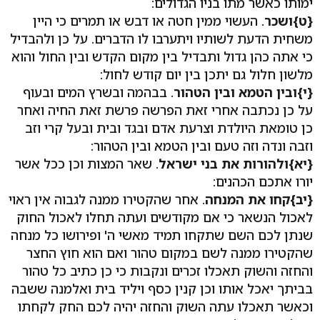
ימותו כאשר מתו בניו הגדולים:
{ט}ושכר
. העשוי ממין חטה או דבש או תמרים כי היין
משחית הדעת לשותיו ויתערבו לו הדברים. על כן ולהבדיל
כי אתה כהן גדול ותבדיל בין מקום הקדש ובין החול והוא
מלשון חלול גם יתכן בין יום קודש לחול:
{י}ובין הטמא ובין הטהור
. בבהמה ובשרץ המים ובעוף
על כן נכתבה אחרי זאת הפרשה פרשת זאת החיה ואחר
כן טומאת היולדת וצרעת אדם ובגד ובית ובעל קרי וזב
וזבה ונדה וזה טעם ובין הטמא ובין הטהור:
{יא}ולהורות את בני ישראל
. שאר המצות וכן ככל אשר
יורו אתכם הכהנים:
{יב}קחו את המנחה
. אחר שהקטירו ממנה לגבוה אין ראוי
לאכול הנשאר כי אם מקודשים ועתה תחלו לאכול החוק
שנתן לכם השם שתקחו תמיד מאשי ה' ופירושו כל מנחה
שהקטירו ממנה לשם במקום טהור ואם הוא חוץ החצר
והחזה והשוק תאכלו זכרים ונקבות כי כן כתיב כל טהור
בביתך יאכל אותו וכן קנין כסף ויליד בית ואלמנה ששבה
וכאשר תאכלו עתה השוק והחזה יהיה לכם החק לקחתו