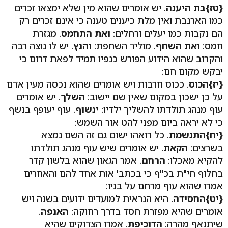
{טז}בת היענה
. יש אומרים שהוא מין שלא ימצאו זכרים
כמו הארנבת ואין מלת כיענים טענה כי אינם זכרים רק
הם נקבות כמו יעלים ורחלים:
ואת התחמס
. מגזרת
חמס:
ואת השחף
. מוליד השחפת:
והנץ
. יש לו נוצה רבה
והקרוב שהוא הידוע הפורש כנפיו תמיד לפאת דרום כי
יבקש מקום חם:
{יז}הכוס
. ככוס חרבות ויש אומרים שהוא נכסה מעין אדם
על כן ישכון במקום שאין שם יישוב:
השלך
. יש אומרים
עוף מנהג תולדתו להשליך ילדיו:
ינשוף
. עוף יעופף בנשף
כי לא יראה ביום מפני להט אור השמש:
{יח}התנשמת
. כל רואהו ישום גם זה השם נמצא
בשרצים:
הקאת
. יש אומרים שיש עוף מנהג תולדתו
להקיא מאכלו:
הרחם
. אמר הגאון שהוא בלשון קדר
בחלוף חי"ת בכ"ף כי בכתב' אות אחד להם והאחרים
אמרו שהוא עוף מרחם על בניו:
{יט}החסידה
. היא הנראית למועדים ידועים בשנה ויש
אומרים שהיא מפזרת חסד בדרך רחוקה:
האנפה
.
שיתנאף מהרה:
הדוכיפת
. אמרו הצדוקים שהיא