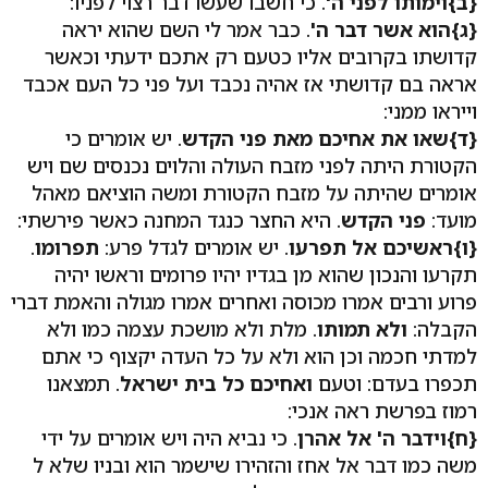
{ב}וימותו לפני ה'
. כי חשבו שעשו דבר רצוי לפניו:
{ג}הוא אשר דבר ה'
. כבר אמר לי השם שהוא יראה
קדושתו בקרובים אליו כטעם רק אתכם ידעתי וכאשר
אראה בם קדושתי אז אהיה נכבד ועל פני כל העם אכבד
וייראו ממני:
{ד}שאו את אחיכם מאת פני הקדש
. יש אומרים כי
הקטורת היתה לפני מזבח העולה והלוים נכנסים שם ויש
אומרים שהיתה על מזבח הקטורת ומשה הוציאם מאהל
מועד:
פני הקדש
. היא החצר כנגד המחנה כאשר פירשתי:
{ו}ראשיכם אל תפרעו
. יש אומרים לגדל פרע:
תפרומו
.
תקרעו והנכון שהוא מן בגדיו יהיו פרומים וראשו יהיה
פרוע ורבים אמרו מכוסה ואחרים אמרו מגולה והאמת דברי
הקבלה:
ולא תמותו
. מלת ולא מושכת עצמה כמו ולא
למדתי חכמה וכן הוא ולא על כל העדה יקצוף כי אתם
תכפרו בעדם: וטעם
ואחיכם כל בית ישראל
. תמצאנו
רמוז בפרשת ראה אנכי:
{ח}וידבר ה' אל אהרן
. כי נביא היה ויש אומרים על ידי
משה כמו דבר אל אחז והזהירו שישמר הוא ובניו שלא ל