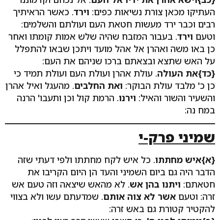
העתיקו מכאן צורת נשיאות כפים:
וירד
. כאשר הראיתיך
רבים וכבר ירד מעשות חטאת העם ועולתם והשלמים:
וטעם
וירד
. בעבור המזבח שהיה שלש אמות קומתו ואחר
כן באו משה ואהרן אל אהל מועד ויתכן שבאו להתפלל
על האש שתצא ובצאתם ברכו שניהם את העם:
{כד}
את העולה
. עולת אהרן ועולת העם ועולת תמיד כי
כן כ' מלבד עולת הבוקר:
ואת החלבים
. מהעגל ואיל אהרן
והשעיר והשור והאיל:
וירנו
. הרמת קול וכן ותעבו' הרנה
במח נה:
שמיני פרק-י
{א}איש מחתתו
. כל איש לקח מחתתו ולפי דעתי שזה
הדבר היה גם ביום השמיני והעד הן היום הקריבו את
חטאתם:
ויתנו בהן אש
. לא מהאש שיצאה וזה טעם אש
זרה: וטעם
אשר לא צוה אותם
. שמדעתם עשו ולא בצווי
להקטיר קטורת גם באש זרה: