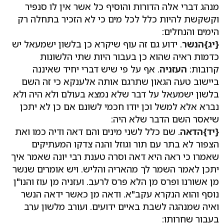
מנהג דברי אלה הדורות והוסיף כל אשר אין לו סנפיר
וקשקשת להיות כלל לכל מים כי לא הזכיר בתחלה רק
הימים והנחלים:
{יג}הנשר
. ידוע גם זה עוף שיקרא כן בלשון ישמעאל יש
כדמות ראיה שהוא כן בעבור היות שתי הלשונות
קרובות:
העזניה
. אף על פי שיש דברי יחיד שאיננה
ביישוב טעה הגאון שתרגם אותה אלענקא כי זה השם
בלשון ישמעאל על דבר שלא נמצא בעולם ולא היה ולא
נברא אלא למשל וכן יודו חכמי לשונם אם כן לא יתכן
שיאסר השם הדבר שלא היה:
{יד}הדאה
. שם כלל לשני מינים והם דאה ודיה כמו ואת
הצפור לא בתר עם תור וגוזל והנה צדקו המעתיקים
שאמרו כי ראה היא דאה וסרה טענת רבי יונה שאמר איך
יתכן לאמר השמר לך מהאריה והליש. ויש אומרים שנשר
מן אשורנו ופרס מן הלא פרס לרעב. ועזניה מן עוז והנו"ן
נוסף והוא הנקרא עקב"א. ודאה מן כאשר ידאה הנשר
ואיה שמנהגה לשבת באיים ידועים. ועורב מלשון ערב
בעבור שחרותו: