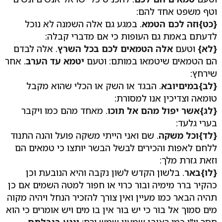
וטף משפט אחד להם:
{כט}וזה לכם הטמא
. במגע גם אלה השמנה לא נוכל
לדעתם באמת גם העופות כי אם מדברי קבלה:
{לא}
וטעם
אלה הטמאים לכם בכל השרץ
. אלה לבדם
הם הטמאים שיטמאו במותם: וטעם
יטמא עד הערב
. אחר
שירחץ:
{לב}במיםיובא
. הבגד או השק או הכלי שהוא מקבל
טומאה וצדיכין אנו למסורת:
{לג}אשר יפול מהם אל תוכו
. מאחד מהם כמו ויקבר
בערי גלעד:
{לד}וכל משקה
. שם ואני הייתי משקה פועל והנה התנוד
ללחם לאפות והכירים לבשל הבשר יותצו כי טמאים הם
וזאת גזרת מלך:
{לו}באר
. בלשון הקדש לשון נקבה והיא הנובעת וכן
כהקיר ברר מימיה ובור כרוי או חפור למטה השמים אם כן
תהיה הבאר כמו מעיין ואין צורך להזכיר הנחל ויהיה מקוה
מים סמוך אל בור כי יש בור אין בו מים ויש אומרים כי הוא