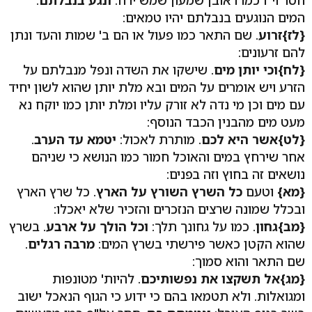
חסר וי"ו כמו ראובן שמעון שמש ירח:
ונגע בנבלתם
.
המים הנוגעים בנבלתם יהיו טמאים:
{לז}זרוע
. שם התאר כמו פעול או הם ב' שמות והעד ונתן
להם זרעונים:
{לח}וכי יותן מים
. שישקו את השדה ונפל מנבלתם על
הזרע ויש אומרים על המים ובא מלת יותן שהוא לשון יחיד
עם מים וכן מי נדה לא זורק עליו ומלת יותן כמו יוקח נא
מעט מים מהבנין הכבד הנוסף:
{לט}אשר היא לכם
. מותרת לאכול:
יטמא עד הערב
.
אחר שירחץ במים והאוכל חמור כמו הנושא כי שניהם
נושאים זה בחוץ וזה בפנים:
{מא}
וטעם
כל השרץ השורץ על הארץ
. כל שרץ הארץ
ובכלל שמונה שרצים הנזכרים והזכיר שלא יאכלו:
{מב}גחון
. כמו על גחונך תלך:
וכל הולך על ארבע
. בשרץ
שהוא הקטן כאשר פירשתי בשרץ המים:
מרבה רגלים
.
שם התאר והוא סמוך:
{מג}אל תשקצו את נפשותיכם
. להיות' מטונפות
ומגואלות. ולא תטמאו בהם כי ידוע כי הגוף הנאכל ישוב