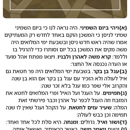
{א}
ויהי ביום השמיני
. היה נראה לנו כי ביום השמיני
שמיני לניסן כי המשכן הוקם באחד לחדש רק המעתיקים
אמרו שהיה ראש חדש ניסן ובשבעת ימי המלואים היה
משה מקים את המשכן בכל יום וסותרו כדי להרגיל בו
וללמד:
קרא משה לאהרן ולבניו
. ויצאו מפתח אהל מועד
או העדה נכנסה אל החצר:
{ב}
עגל בן בקר
. בשבעת ימי המלואים היה פר חטאת גם
איל לעולה ולא הזכיר עם עגל בן בקר אם הוא בן שנה
והקרוב אלי שפר כמו עגל בלא זכר שנה:
{ג}
תמימים
. על העגל ועל האיל ופרי המלואים לחטא את
המזבח וזה העגל לכפר על אהרן וכבר פירשתי זאת
המלה:
שעיר עזים לחטאת
. על הקהל ועגל שאין לו שנה
תמימה וכן כבש לעולה:
{ד}
ושור ואיל
. גדולים:
ומנחה
. היא סלת לכל אחד ואחד:
{ו}
וטעם
ויאמר משה
. כאשר הראיתיך. ואשאל אותה