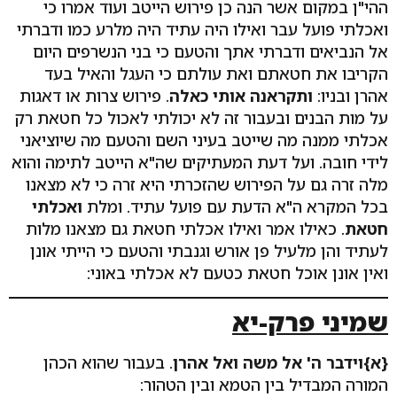
ההי"ן במקום אשר הנה כן פירוש הייטב ועוד אמרו כי
ואכלתי פועל עבר ואילו היה עתיד היה מלרע כמו ודברתי
אל הנביאים ודברתי אתך והטעם כי בני הנשרפים היום
הקריבו את חטאתם ואת עולתם כי העגל והאיל בעד
אהרן ובניו:
ותקראנה אותי כאלה
. פירוש צרות או דאגות
על מות הבנים ובעבור זה לא יכולתי לאכול כל חטאת רק
אכלתי ממנה מה שייטב בעיני השם והטעם מה שיוציאני
לידי חובה. ועל דעת המעתיקים שה"א הייטב לתימה והוא
מלה זרה גם על הפירוש שהזכרתי היא זרה כי לא מצאנו
בכל המקרא ה"א הדעת עם פועל עתיד. ומלת
ואכלתי
חטאת
. כאילו אמר ואילו אכלתי חטאת גם מצאנו מלות
לעתיד והן מלעיל פן אורש וגנבתי והטעם כי הייתי אונן
ואין אונן אוכל חטאת כטעם לא אכלתי באוני:
שמיני פרק-יא
{א}וידבר ה' אל משה ואל אהרן
. בעבור שהוא הכהן
המורה המבדיל בין הטמא ובין הטהור: