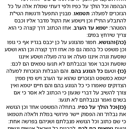
הבהמה וכל הולך על כפיו ולפי דעתי שמלת אלה על כל
הנזכרים למעלה:
תטמאו
. מבנין התפעל ודגשות הטי"ת
להתבלע התי"ו וכן וישמע את הקול מדבר אליו וכבס
המטהר:
יטמא עד הערב
. אחז הכתוב דרך קצרה כי הוא
צריך שירחץ במים:
{כה}והנושא
. חמור מהנוגע על כן יכבס בגדיו אף כי גופו
וכן משפט כל בהמה גם פה אחז דרך קצרה וכן הוא ושסע
שוסעת וגרה איננו מעלה או גרה מעלה ושסע איננו
שוסעת וכבר אמר ובנבלתם לא תגעו טמאים הם לכם:
{כו}
וטעם
כל הנוגע בהם
. והם הנבלות הנזכרות למעלה
יטמא כמשפט הנזכרים שהוא עד הערב ויש מין ממין
הצדוקים שאמרו כי כל הנוגע בהם והם חיים יטמא ואין
צורך להשיב על דברי שגעון כי הכתוב לא אסר כי אם
בשרם ואמר ובנבלתם לא תגעו:
{כז}וכל הולך על כפיו
. בתחלה המשפט אחד וכן הנושא
את נבלת' וזה הפסוק יישר פירושי במלת ולאלה תטמאו
כי שם כתוב וכל הנושא מנבלתם ושניהם בפרשה אחת:
וטעם
טמאים הם לכם
. להכניס כל ישראל אנשים ונשים