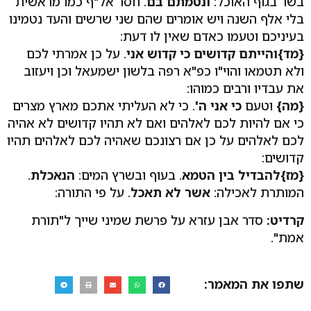
בשר בגוף האוכל:
ונטמתם בם
. חסר אל"ף כמו מראשית
בלי אלף השנה ויש אומרים שהם שני שרשים והעד נטמינו
בעיניכם וטעמו כאדם שאין לו דעת:
{מד}והייתם קדושים כי קדוש אני
. על כן אמרתי לכם
ולא תטמאו והוי"ו כפ"א רפה בלשון ישמעאל וכן ויעזוב
את עבדיו ורבים כמוהו:
{מה}
וטעם
כי אני ה'
. כי לא העליתי אתכם מארץ מצרים
כי אם להיות לכם לאלהים ואם לא תהיו קדושים לא אהיה
לכם לאלהים על כן אם רצונכם שאהיה לכם לאלהים תהיו
קדושים:
{מז}להבדיל בין הטמא
. בעוף ובשרץ המים:
הנאכלת
.
המותרת לאכילה:
אשר לא תאכל
. על פי התורה:
קרדיט:
סדר אבן עזרא על פרשת שמיני שייך ל"תורת
אמת".
שתפו את המאמר: