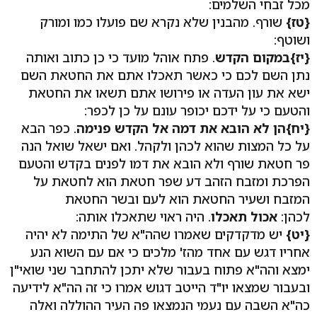
מכל זבחי השלמים:
{טז}
שורף. מהבנין שלא נקרא שם פועלו כמו ומורק
ושוטף:
{יז}במקום הקדש
. פתח אוהל מועד כי כן כתוב ואותה
נתן השם לכם כי כאשר תאכלו אתם את החטאת השם
ישא את עון העדה או פירושו אתם תשאו את החטאת
והטעם כי על ידכם יכופר עונם על כן לכפר:
{יח}הן לא הובא את דמה אל הקדש פנימה
. כפר הבא
על כל המצות שהוא לכהן ולקהל. ואם ישאל שואל הנה
פר חטאת שורף ולא הובא את דמו לפנים בקדש והטעם
הפרכת ומזבח הזהב דע שפר חטאת הוא לחטאת על
המזבח ושעיר החטאת הוא לעם ובשר החטאת
לכהן:
אכול תאכלו
. היה ראוי שתאכלו אותה:
{יט}
יש מדקדקים שאמרו שהה"א של התימה לא יהיה
אחריו דגש עם אחד מהז' מלכים כי אם עם השוא הנע
ימצא והה"א פתוח בעבור שלא יתכן להתחבר שני שואי"ן
ובעבור שמצאו יו"ד הייטב דגוש אמרו כי זה הה"א לידיעה
כה"א השבה עם נעמי הנמצאו פה העיר ההוללה ואלה