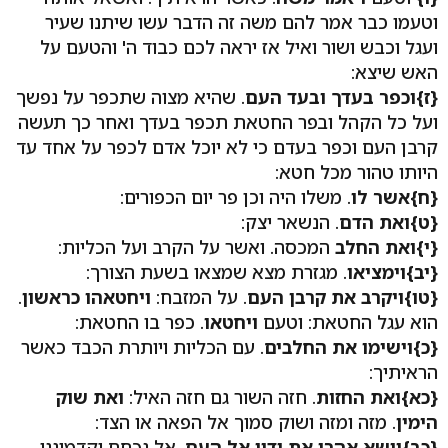
וטעמו כבר אמר להם משה זה הדבר עשו שיתנו שעיר
ועגל וכבש ושור ואיל אז יראה לכם כבוד ה' והטעם על
האש שיצא:
{ז}
וכפר בעדך ובעד העם
. שהיא מצוה שתכפר על נפשך
ועל כל הקהל ובפר החטאת תכפר בעדך ואחר כך תעשה
קרבן העם וכפר בעדם כי לא יוכל אדם לכפר על אחד עד
היותו טהור מכל חטא:
{ח}
אשר לו
. משלו היה וכן פר יום הכפורים:
{ט}
ואת הדם
. הנשאר יצק:
{י}
ואת החלב
המכסה. ואשר על הקרב ועל הכליות:
{יב}
וימציאו
. מגזרת מצא שמצאו בשעת הצורך:
{טו}
ויקרב את קרבן העם
. על המזבח:
ויחטאהו כראשון
.
הוא עגל החטאת: וטעם
ויחטאו
. כפר בו החטאת:
{כ}
וישימו את החלבים
. עם הכליות ויותרת הכבד כאשר
הראיתיך:
{כא}
ואת החזות
. חזה השור גם חזה האיל:
ואת שוק
הימין
. מזה ומזה ושוק סמוך אל הפאה או הצד:
{כב}
וישא אהרן את ידיו אל העם
. אל נכחם וקדמוננו