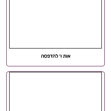
אות ו׳ להדפסה