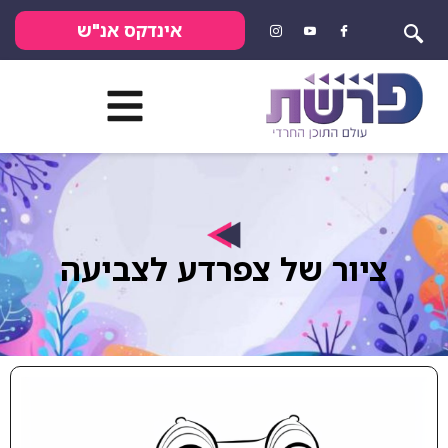
אינדקס אנ"ש
ציור של צפרדע לצביעה