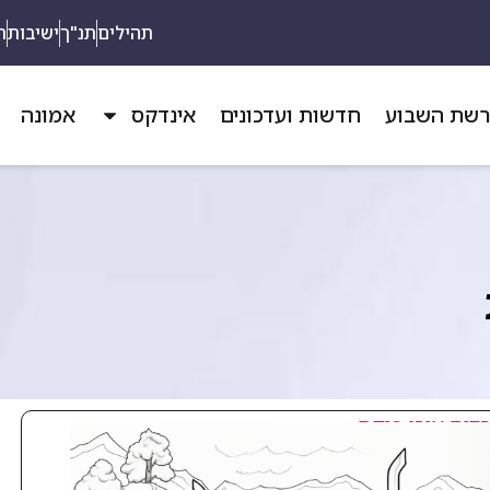
תהילים
תנ"ך
ישיבות
ת
שת השבוע
חדשות ועדכונים
אינדקס
אמונה