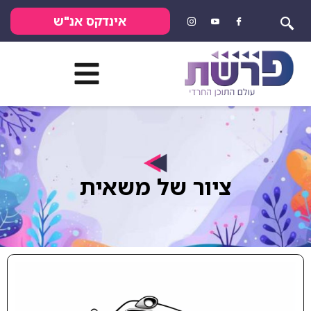
אינדקס אנ"ש
ציור של משאית