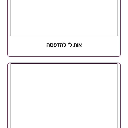
אות ל׳ להדפסה