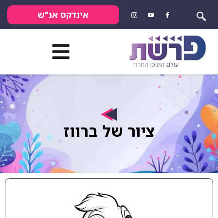
אינדקס אנ"ש
ציור של ברווז