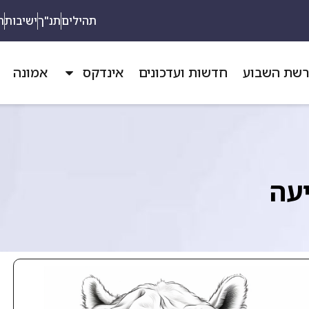
תהילים
תנ"ך
ישיבות
ת
שת השבוע
חדשות ועדכונים
אינדקס
אמונה
יעה