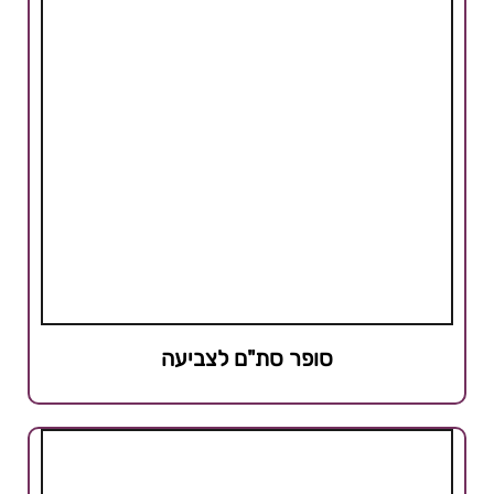
סופר סת"ם לצביעה