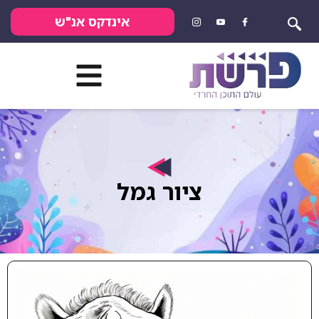
אינדקס אנ"ש
ציור גמל