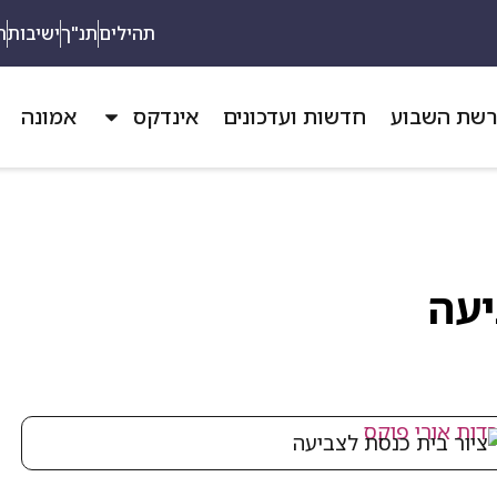
תהילים
תנ"ך
ישיבות
ת
שת השבוע
חדשות ועדכונים
אינדקס
אמונה
יעה