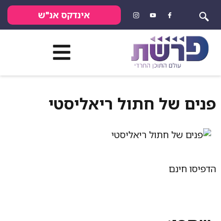
אינדקס אנ"ש
של חתול ריאליסטי
נם