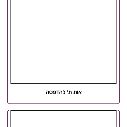
אות ת׳ להדפסה