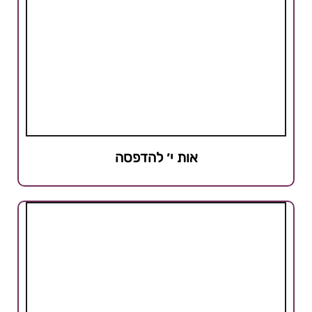
אות י׳ להדפסה