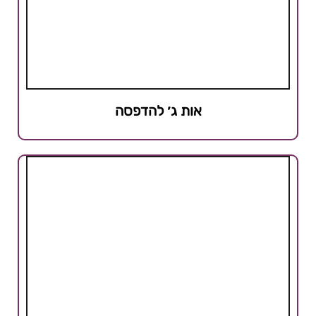
אות ג׳ להדפסה