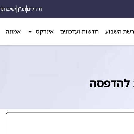
תהילים
תנ"ך
ישיבות
ת
שת השבוע
חדשות ועדכונים
אינדקס
אמונה
 להדפסה