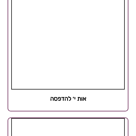
אות י׳ להדפסה