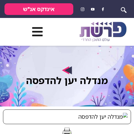
אינדקס אנ"ש
מנדלה יען להדפסה