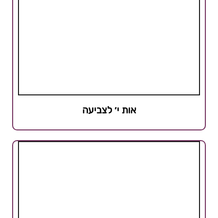
אות י׳ לצביעה