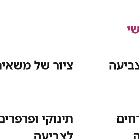
י
צביעה
ציור של משאי
רחים
תינוקי ופרפרים
לצביעה