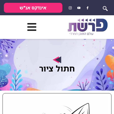
אינדקס אנ"ש
חתול ציור