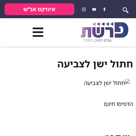
אינדקס אנ"ש
ישן לצביעה
נם